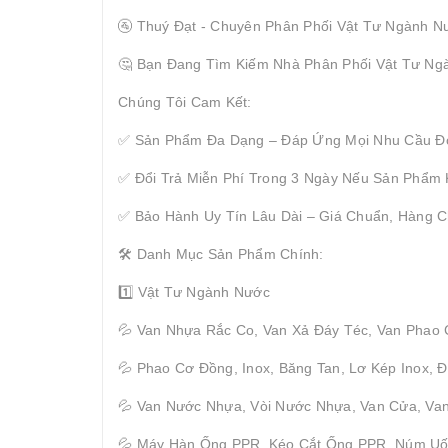
🚰 Thuý Đạt - Chuyên Phân Phối Vật Tư Ngành N
🤔 Bạn Đang Tìm Kiếm Nhà Phân Phối Vật Tư Ng
Chúng Tôi Cam Kết:
✅ Sản Phẩm Đa Dạng – Đáp Ứng Mọi Nhu Cầu Đ
✅ Đổi Trả Miễn Phí Trong 3 Ngày Nếu Sản Phẩm
✅ Bảo Hành Uy Tín Lâu Dài – Giá Chuẩn, Hàng C
🛠 Danh Mục Sản Phẩm Chính:
1️⃣ Vật Tư Ngành Nước
💦 Van Nhựa Rắc Co, Van Xả Đáy Téc, Van Phao
💦 Phao Cơ Đồng, Inox, Băng Tan, Lơ Kép Inox,
💦 Van Nước Nhựa, Vòi Nước Nhựa, Van Cửa, Van
💦 Máy Hàn Ống PPR, Kéo Cắt Ống PPR, Núm U