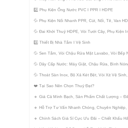
2️⃣ Phụ Kiện Ống Nước PVC I PPR I HDPE
💦 Phụ Kiện Nối Nhanh PPR, Cút, Nối, Tê, Van H
💦 Đai Khởi Thuỷ HDPE, Vòi Tưới Cây, Phụ Kiện I
3️⃣ Thiết Bị Nhà Tắm I Vệ Sinh
💦 Sen Tắm, Vòi Chậu Rửa Mặt Lavabo, Vòi Bếp 
💦 Dây Cấp Nước: Máy Giặt, Chậu Rửa, Bình Nón
💦 Thoát Sàn Inox, Bộ Xả Két Bệt, Vòi Xịt Vệ Sinh
❤️ Tại Sao Nên Chọn Thuý Đạt?
🔹 Giá Cả Minh Bạch, Sản Phẩm Chất Lượng – Đ
🔹 Hỗ Trợ Tư Vấn Nhanh Chóng, Chuyên Nghiệp,
🔹 Chính Sách Giá Sỉ Cực Ưu Đãi – Chiết Khấu 