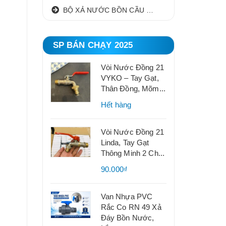
BỘ XẢ NƯỚC BỒN CẦU NHẤN I GẠT
SP BÁN CHẠY 2025
Vòi Nước Đồng 21
VYKO – Tay Gạt,
Thân Đồng, Mõm...
Hết hàng
Vòi Nước Đồng 21
Linda, Tay Gạt
Thông Minh 2 Ch...
90.000₫
Van Nhựa PVC
Rắc Co RN 49 Xả
Đáy Bồn Nước,