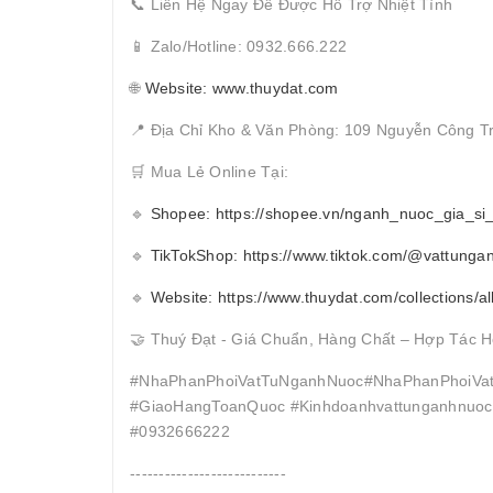
📞 Liên Hệ Ngay Để Được Hỗ Trợ Nhiệt Tình
📱 Zalo/Hotline: 0932.666.222
🌐
Website: www.thuydat.com
📍 Địa Chỉ Kho & Văn Phòng: 109 Nguyễn Công T
🛒 Mua Lẻ Online Tại:
🔹
Shopee: https://shopee.vn/nganh_nuoc_gia_si
🔹
TikTokShop: https://www.tiktok.com/@vattunga
🔹
Website: https://www.thuydat.com/collections/al
🤝 Thuý Đạt - Giá Chuẩn, Hàng Chất – Hợp Tác H
#NhaPhanPhoiVatTuNganhNuoc#NhaPhanPhoiVat
#GiaoHangToanQuoc #Kinhdoanhvattunganhnuocc
#0932666222
---------------------------