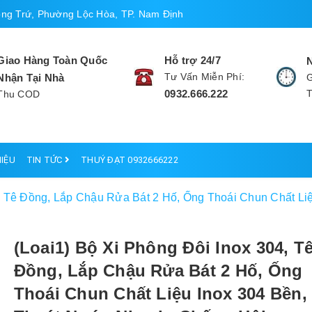
ng Trứ, Phường Lộc Hòa, TP. Nam Định
Giao Hàng Toàn Quốc
Hỗ trợ 24/7
Tư Vấn Miễn Phí:
Nhận Tại Nhà
G
0932.666.222
Thu COD
HIỆU
TIN TỨC
THUÝ ĐẠT 0932666222
4, Tê Đồng, Lắp Chậu Rửa Bát 2 Hố, Ống Thoái Chun Chất L
(Loai1) Bộ Xi Phông Đôi Inox 304, T
Đồng, Lắp Chậu Rửa Bát 2 Hố, Ống
Thoái Chun Chất Liệu Inox 304 Bền,