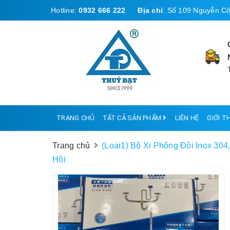
Hotline:
0932 666 222
Địa chỉ
:
Số 109 Nguyễn Cô
TRANG CHỦ
TẤT CẢ SẢN PHẨM
LIÊN HỆ
GIỚI T
Trang chủ
(Loai1) Bộ Xi Phông Đôi Inox 30
Hôi