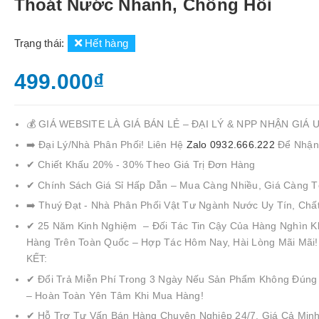
Thoát Nước Nhanh, Chống Hôi
Trạng thái:
Hết hàng
499.000₫
💰 GIÁ WEBSITE LÀ GIÁ BÁN LẺ – ĐẠI LÝ & NPP NHẬN GIÁ 
➡️ Đại Lý/Nhà Phân Phối! Liên Hệ
Zalo 0932.666.222
Để Nhận
✔ Chiết Khấu 20% - 30% Theo Giá Trị Đơn Hàng
✔ Chính Sách Giá Sỉ Hấp Dẫn – Mua Càng Nhiều, Giá Càng T
➡️ Thuý Đạt - Nhà Phân Phối Vật Tư Ngành Nước Uy Tín, Chấ
✔ 25 Năm Kinh Nghiệm – Đối Tác Tin Cậy Của Hàng Nghìn K
Hàng Trên Toàn Quốc – Hợp Tác Hôm Nay, Hài Lòng Mãi Mãi
KẾT:
✔ Đổi Trả Miễn Phí Trong 3 Ngày Nếu Sản Phẩm Không Đúng
– Hoàn Toàn Yên Tâm Khi Mua Hàng!
✔ Hỗ Trợ Tư Vấn Bán Hàng Chuyên Nghiệp 24/7, Giá Cả Minh