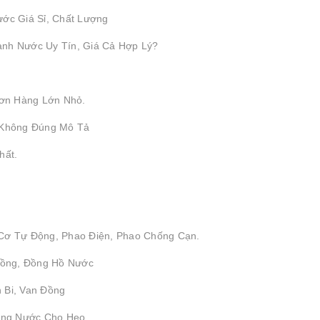
ước Giá Sỉ, Chất Lượng
ành Nước Uy Tín, Giá Cả Hợp Lý?
ơn Hàng Lớn Nhỏ.
 Không Đúng Mô Tả
hất.
 Cơ Tự Động, Phao Điện, Phao Chống Cạn.
 Đồng, Đồng Hồ Nước
 Bi, Van Đồng
ống Nước Cho Heo.