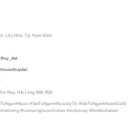
rứ, Lộc Hòa, Tp. Nam Định
_thuy_dat
nhnuocthuydat
l
ôm Nay, Hài Lòng Mãi Mãi!
TuNganhNuoc #VatTuNganhNuocUyTin #VatTuNganhNuocGiaSi
hatluong #numuongnuocchoheo #voituocay #thietbinhatam