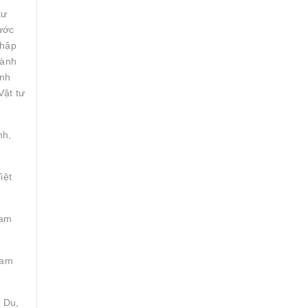
tư
ước
nhập
gành
inh
Vật tư
nh,
iệt
Tam
Tam
 Du,