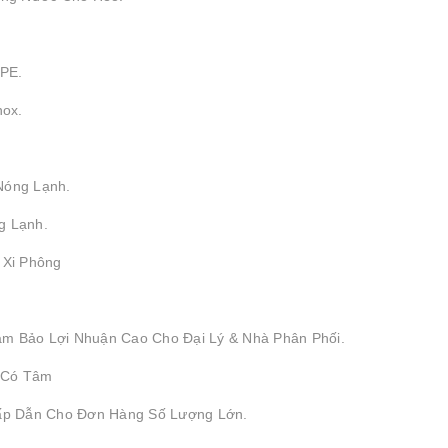
DPE.
nox.
Nóng Lạnh.
g Lạnh.
, Xi Phông
ảm Bảo Lợi Nhuận Cao Cho Đại Lý & Nhà Phân Phối.
 Có Tâm
Hấp Dẫn Cho Đơn Hàng Số Lượng Lớn.