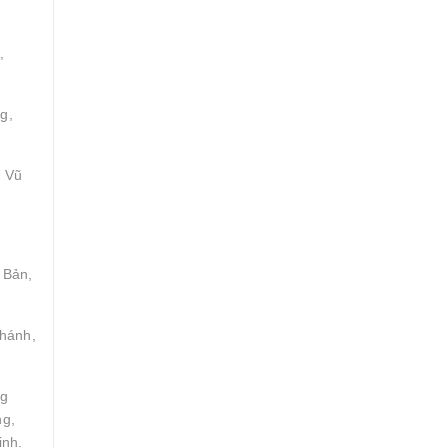
,
g,
, Vũ
 Bản,
Khánh,
ng
ng,
ịnh.