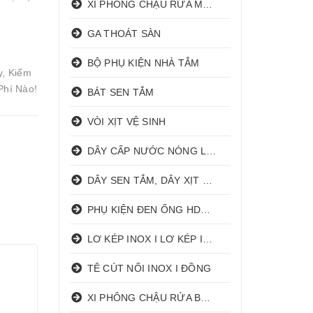
XI PHÔNG CHẬU RỬA MẶT I XẢ LAVABO
GA THOÁT SÀN
BỘ PHỤ KIỆN NHÀ TẮM
y, Kiểm
Phí Nào!
BÁT SEN TẮM
VÒI XỊT VỆ SINH
DÂY CẤP NƯỚC NÓNG LẠNH
DÂY SEN TẮM, DÂY XỊT VỆ SINH
PHỤ KIỆN ĐEN ỐNG HDPE HATHACO
LƠ KÉP INOX I LƠ KÉP INOX ĐỒNG
TÊ CÚT NỐI INOX I ĐỒNG
XI PHÔNG CHẬU RỬA BÁT 1 HỐ I 2 HỐ