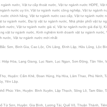
n ngành nước, Vật tư cấp thoát nước, Vật tư ngành nước HDPE, Vật 
ngành nước uy tín, Vật tư ngành nước công nghiệp, Vật tư ngành n
h nước chính hãng, Vật tư ngành nước cao cấp, Vật tư ngành nước 
t tư ngành nước, Đại lý vật tư ngành nước, Nhà phân phối vật tư n
nh nước, Vật tư ngành nước giá sỉ, Vật tư ngành nước giá đại lý, K
g vật tư ngành nước, Kinh nghiệm kinh doanh vật tư ngành nước, 
h nước, Vật tư ngành nước mới nhất
Bắc Sơn, Bình Gia, Cao Lộc, Chi Lăng, Đình Lập, Hữu Lũng, Lộc Bì
: Hiệp Hòa, Lạng Giang, Lục Nam, Lục Ngạn, Sơn Động, Tân Yên, V
hú Thọ, Huyện: Cẩm Khê, Đoan Hùng, Hạ Hòa, Lâm Thao, Phù Ninh, 
y, Yên Lập.
 phố Phúc Yên, Huyện: Bình Xuyên, Lập Thạch, Sông Lô, Tam Đảo, 
hố Từ Sơn, Huyện: Gia Bình, Lương Tài, Quế Võ, Thuận Thành, Tiên