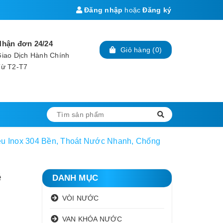
Đăng nhập
hoặc
Đăng ký
Nhận đơn 24/24
Giỏ hàng
(
0
)
iao Dịch Hành Chính
Từ T2-T7
iệu Inox 304 Bền, Thoát Nước Nhanh, Chống
ê
DANH MỤC
VÒI NƯỚC
VAN KHÓA NƯỚC