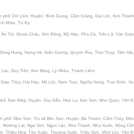
 phố Chí Linh, Huyện: Bình Giang, Cẩm Giàng, Gia Lộc, Kim Thành
nh Miện, Tứ Kỳ.
Ân Thi, Khoái Châu, Kim Động, Mỹ Hào, Phù Cừ, Tiên Lữ, Văn Gian
: Đông Hưng, Hưng Hà, Kiến Xương, Quỳnh Phụ, Thái Thụy, Tiền Hải
 Lục, Duy Tiên, Kim Bảng, Lý Nhân, Thanh Liêm.
Giao Thủy, Hải Hậu, Mỹ Lộc, Nam Trực, Nghĩa Hưng, Trực Ninh, Vụ
 phố Tam Điệp, Huyện: Gia Viễn, Hoa Lư, Kim Sơn, Nho Quan, Yên 
nh phố Sầm Sơn, Thị xã Bỉm Sơn, Huyện: Bá Thước, Cẩm Thủy, Đô
h, Mường Lát, Nga Sơn, Ngọc Lặc, Như Thanh, Như Xuân, Nông Cố
 Thiệu Hóa, Thọ Xuân, Thường Xuân, Triệu Sơn, Vĩnh Lộc, Yên Đ