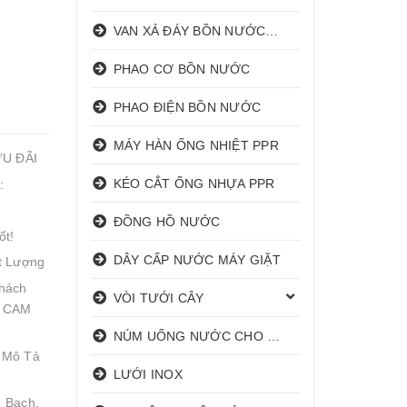
VAN XẢ ĐÁY BỒN NƯỚC INOX
PHAO CƠ BỒN NƯỚC
PHAO ĐIỆN BỒN NƯỚC
MÁY HÀN ỐNG NHIỆT PPR
ƯU ĐÃI
KÉO CẮT ỐNG NHỰA PPR
:
ĐỒNG HỒ NƯỚC
ốt!
DÂY CẤP NƯỚC MÁY GIẶT
t Lượng
hách
VÒI TƯỚI CÂY
! CAM
NÚM UỐNG NƯỚC CHO HEO
 Mô Tả
LƯỚI INOX
 Bạch,