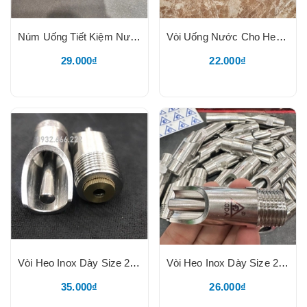
Núm Uống Tiết Kiệm Nước Cho Heo, Núm Dạng Mỏ Vịt, Chất Liệu Inox 201, Trên Thân Ghi SUS 304, Núm VặnInox Dày
Vòi Uống Nước Cho Heo Con, Heo Sữa, Núm Vặn Đỏ, Vòi Heo Con Inox Size 21, Núm Uống Tự Động Cho Heo Con Núm Vặn Đỏ Lưới Lọc Inox
29.000₫
22.000₫
Vòi Heo Inox Dày Size 27, Vòi Lợn 27, Núm Uống Nước Cho Heo, Núm Vặn Đồng Vàng
Vòi Heo Inox Dày Size 21 KODA, Vòi Lợn 21, Núm Uống Nước Cho Heo Thịt, Heo Nái,Chất Liệu Inox Loại Dày Nắp Vặn Hai Cạnh, LOGO KODA
35.000₫
26.000₫