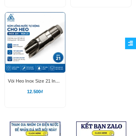
Vòi Heo Inox Size 21 Inox 201, TĐ, Thân Chất Liệu Inox 201, Nắp Vặn Inox Dày, Núm Uống Nước Tự Động Cho Heo 21, TĐ
12.500₫