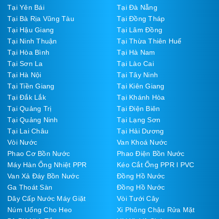
Tại Yên Bái
Tại Đà Nẵng
Tại Bà Rịa Vũng Tàu
Tại Đồng Tháp
Tại Hậu Giang
Tại Lâm Đồng
Tại Ninh Thuận
Tại Thừa Thiên Huế
Tại Hòa Bình
Tại Hà Nam
Tại Sơn La
Tại Lào Cai
Tại Hà Nội
Tại Tây Ninh
Tại Tiền Giang
Tại Kiên Giang
Tại Đắk Lắk
Tại Khánh Hòa
Tại Quảng Trị
Tại Điện Biên
Tại Quảng Ninh
Tại Lạng Sơn
Tại Lai Châu
Tại Hải Dương
Vòi Nước
Van Khoá Nước
Phao Cơ Bồn Nước
Phao Điện Bồn Nước
Máy Hàn Ống Nhiệt PPR
Kéo Cắt Ống PPR l PVC
Van Xả Đáy Bồn Nước
Đồng Hồ Nước
Ga Thoát Sàn
Đồng Hồ Nước
Dây Cấp Nước Máy Giặt
Vòi Tưới Cây
Núm Uống Cho Heo
Xi Phông Chậu Rửa Mặt