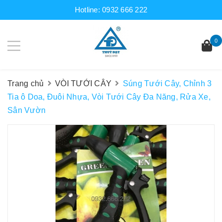
Hotline:
0932 666 222
0
Trang chủ
VÒI TƯỚI CÂY
Súng Tưới Cây, Chỉnh 3
Tia ô Doa, Đuôi Nhựa, Vòi Tưới Cây Đa Năng, Rửa Xe,
Sân Vườn