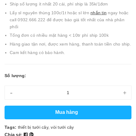
Ship số lượng ít nhất 20 cái, phí ship là 35k/1đơn
Lấy sl nguyên thùng 100c/1t hoặc sl lớn
nhắn tin
ngay hoặc
call 0932.666.222 để được báo giá tốt nhất của nhà phân
phối
Tổng đơn có nhiều mặt hàng < 10tr phí ship 100k
Hàng giao tận nơi, được xem hàng, thanh toán tiền cho ship.
Cam kết hàng có bảo hành.
Số lượng:
-
+
Mua hàng
Tags:
thiết bị tưới cây
,
vòi tưới cây
Chia sẻ: