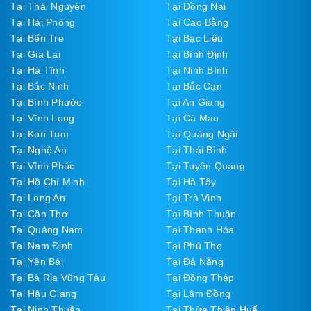
Tại Thái Nguyên
Tại Đồng Nai
Tại Hải Phòng
Tại Cao Bằng
Tại Bến Tre
Tại Bạc Liêu
Tại Gia Lai
Tại Bình Định
Tại Hà Tĩnh
Tại Ninh Bình
Tại Bắc Ninh
Tại Bắc Cạn
Tại Bình Phước
Tại An Giang
Tại Vĩnh Long
Tại Cà Mau
Tại Kon Tum
Tại Quảng Ngãi
Tại Nghệ An
Tại Thái Bình
Tại Vĩnh Phúc
Tại Tuyên Quang
Tại Hồ Chí Minh
Tại Hà Tây
Tại Long An
Tại Trà Vinh
Tại Cần Thơ
Tại Bình Thuận
Tại Quảng Nam
Tại Thanh Hóa
Tại Nam Định
Tại Phú Thọ
Tại Yên Bái
Tại Đà Nẵng
Tại Bà Rịa Vũng Tàu
Tại Đồng Tháp
Tại Hậu Giang
Tại Lâm Đồng
Tại Ninh Thuận
Tại Thừa Thiên Huế