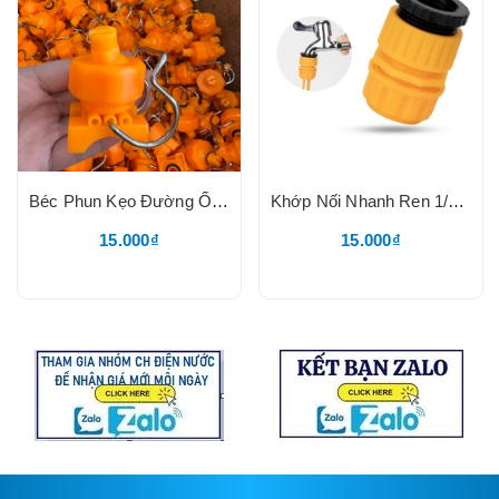
Béc Phun Kẹo Đường Ống Nhựa, Béc Vàng 6510 Dày 2.0mm, Độ Tưới 0.24 m³/h, Kẹp Inox 201, Phun Dạng Dẻ Quạt
Khớp Nối Nhanh Ren 1/2, Chuyên Lắp Đầu Vòi Kết Nối Dây Mềm
15.000₫
15.000₫