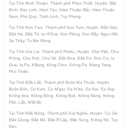
Tại Tỉnh Bình Thuận, Thành phố Phan Thiết, Huyện: Bắc
Bình, Đức Linh, Hàm Tân, Hàm Thuận Bắc, Hàm Thuận
Nam, Phú Quý, Tánh Linh, Tuy Phong.
Tại Tỉnh Kon Tum, Thành phố Kon Tum, Huyện: Đắk Glei,
Đắk Hà, Đắk Tô, Ia H'Drai, Kon Plông, Kon Rẫy, Ngọc Hồi,
Sa Thầy, Tu Mơ Rông.
Tại Tỉnh Gia Lai, Thành phố Pleiku, Huyện: Chư Păh, Chư
Prông, Chư Pưh, Chư Sê, Đắk Đoa, Đắk Pơ, Đức Cơ, Ia
Grai, Ia Pa, KBang, Kông Chro, Krông Pa, Mang Yang,
Phú Thiện.
Tại Tỉnh Đắk Lắk, Thành phố Buôn Ma Thuột, Huyện:
Buôn Đôn, Cư Kuin, Cư M'gar, Ea H'leo, Ea Kar, Ea Súp,
Krông Ana, Krông Bông, Krông Búk, Krông Năng, Krông
Pắk, Lắk, M'Đrắk.
Tại Tỉnh Đắk Nông, Thành phố Gia Nghĩa, Huyện: Cư Jút,
Đắk Glong, Đắk Mil, Đắk R'Lấp, Đắk Song, Krông Nô, Tuy
Đức.