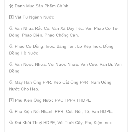
🛠 Danh Mục Sản Phẩm Chính:
1️⃣ Vật Tư Ngành Nước
💦 Van Nhựa Rắc Co, Van Xả Đáy Téc, Van Phao Cơ Tự
Động, Phao Điện, Phao Chống Cạn.
💦 Phao Cơ Đồng, Inox, Băng Tan, Lơ Kép Inox, Đồng,
Đồng Hồ Nước
💦 Van Nước Nhựa, Vòi Nước Nhựa, Van Cửa, Van Bi, Van
Đồng
💦 Máy Hàn Ống PPR, Kéo Cắt Ống PPR, Núm Uống
Nước Cho Heo.
2️⃣ Phụ Kiện Ống Nước PVC I PPR I HDPE
💦 Phụ Kiện Nối Nhanh PPR, Cút, Nối, Tê, Van HDPE.
💦 Đai Khởi Thuỷ HDPE, Vòi Tưới Cây, Phụ Kiện Inox.