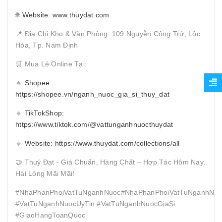
🌐
Website: www.thuydat.com
📍 Địa Chỉ Kho & Văn Phòng: 109 Nguyễn Công Trứ, Lộc
Hòa, Tp. Nam Định
🛒 Mua Lẻ Online Tại:
🔹
Shopee:
https://shopee.vn/nganh_nuoc_gia_si_thuy_dat
🔹
TikTokShop:
https://www.tiktok.com/@vattunganhnuocthuydat
🔹
Website: https://www.thuydat.com/collections/all
🤝 Thuý Đạt - Giá Chuẩn, Hàng Chất – Hợp Tác Hôm Nay,
Hài Lòng Mãi Mãi!
#NhaPhanPhoiVatTuNganhNuoc#NhaPhanPhoiVatTuNganhNuo
#VatTuNganhNuocUyTin #VatTuNganhNuocGiaSi
#GiaoHangToanQuoc