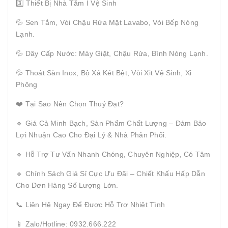
3️⃣ Thiết Bị Nhà Tắm I Vệ Sinh
💦 Sen Tắm, Vòi Chậu Rửa Mặt Lavabo, Vòi Bếp Nóng
Lạnh.
💦 Dây Cấp Nước: Máy Giặt, Chậu Rửa, Bình Nóng Lạnh.
💦 Thoát Sàn Inox, Bộ Xả Két Bệt, Vòi Xịt Vệ Sinh, Xi
Phông
❤️ Tại Sao Nên Chọn Thuý Đạt?
🔹 Giá Cả Minh Bạch, Sản Phẩm Chất Lượng – Đảm Bảo
Lợi Nhuận Cao Cho Đại Lý & Nhà Phân Phối.
🔹 Hỗ Trợ Tư Vấn Nhanh Chóng, Chuyên Nghiệp, Có Tâm
🔹 Chính Sách Giá Sỉ Cực Ưu Đãi – Chiết Khấu Hấp Dẫn
Cho Đơn Hàng Số Lượng Lớn.
📞 Liên Hệ Ngay Để Được Hỗ Trợ Nhiệt Tình
📱 Zalo/Hotline: 0932.666.222