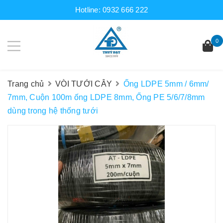
Hotline:
0932 666 222
0
Trang chủ
VÒI TƯỚI CÂY
Ống LDPE 5mm / 6mm/
7mm, Cuộn 100m ống LDPE 8mm, Ống PE 5/6/7/8mm
dùng trong hệ thống tưới