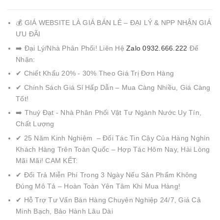
💰 GIÁ WEBSITE LÀ GIÁ BÁN LẺ – ĐẠI LÝ & NPP NHẬN GIÁ
ƯU ĐÃI
➡️ Đại Lý/Nhà Phân Phối! Liên Hệ
Zalo 0932.666.222
Để
Nhận:
✔ Chiết Khấu 20% - 30% Theo Giá Trị Đơn Hàng
✔ Chính Sách Giá Sỉ Hấp Dẫn – Mua Càng Nhiều, Giá Càng
Tốt!
➡️ Thuý Đạt - Nhà Phân Phối Vật Tư Ngành Nước Uy Tín,
Chất Lượng
✔ 25 Năm Kinh Nghiệm – Đối Tác Tin Cậy Của Hàng Nghìn
Khách Hàng Trên Toàn Quốc – Hợp Tác Hôm Nay, Hài Lòng
Mãi Mãi! CAM KẾT:
✔ Đổi Trả Miễn Phí Trong 3 Ngày Nếu Sản Phẩm Không
Đúng Mô Tả – Hoàn Toàn Yên Tâm Khi Mua Hàng!
✔ Hỗ Trợ Tư Vấn Bán Hàng Chuyên Nghiệp 24/7, Giá Cả
Minh Bạch, Bảo Hành Lâu Dài