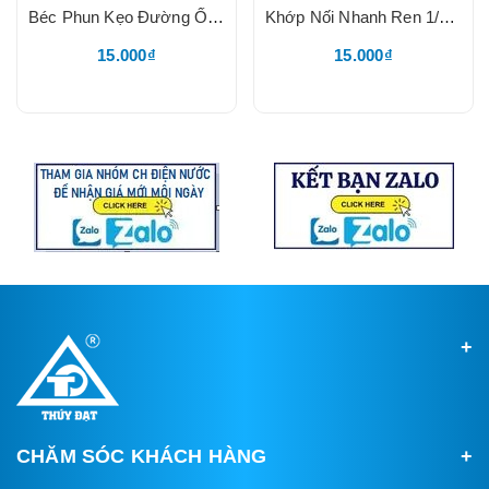
Béc Phun Kẹo Đường Ống Nhựa, Béc Vàng 6510 Dày 2.0mm, Độ Tưới 0.24 m³/h, Kẹp Inox 201, Phun Dạng Dẻ Quạt
Khớp Nối Nhanh Ren 1/2, Chuyên Lắp Đầu Vòi Kết Nối Dây Mềm
15.000₫
15.000₫
CHĂM SÓC KHÁCH HÀNG