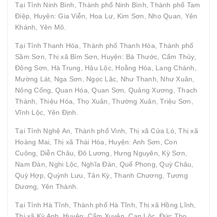
Tại Tỉnh Ninh Bình, Thành phố Ninh Bình, Thành phố Tam
Điệp, Huyện: Gia Viễn, Hoa Lư, Kim Sơn, Nho Quan, Yên
Khánh, Yên Mô.
Tại Tỉnh Thanh Hóa, Thành phố Thanh Hóa, Thành phố
Sầm Sơn, Thị xã Bỉm Sơn, Huyện: Bá Thước, Cẩm Thủy,
Đông Sơn, Hà Trung, Hậu Lộc, Hoằng Hóa, Lang Chánh,
Mường Lát, Nga Sơn, Ngọc Lặc, Như Thanh, Như Xuân,
Nông Cống, Quan Hóa, Quan Sơn, Quảng Xương, Thạch
Thành, Thiệu Hóa, Thọ Xuân, Thường Xuân, Triệu Sơn,
Vĩnh Lộc, Yên Định.
Tại Tỉnh Nghệ An, Thành phố Vinh, Thị xã Cửa Lò, Thị xã
Hoàng Mai, Thị xã Thái Hòa, Huyện: Anh Sơn, Con
Cuông, Diễn Châu, Đô Lương, Hưng Nguyên, Kỳ Sơn,
Nam Đàn, Nghi Lộc, Nghĩa Đàn, Quế Phong, Quỳ Châu,
Quỳ Hợp, Quỳnh Lưu, Tân Kỳ, Thanh Chương, Tương
Dương, Yên Thành.
Tại Tỉnh Hà Tĩnh, Thành phố Hà Tĩnh, Thị xã Hồng Lĩnh,
Thị xã Kỳ Anh, Huyện: Cẩm Xuyên, Can Lộc, Đức Thọ,