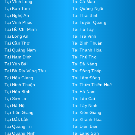
Tại Vĩnh Long
Tại Cà Mau
Tại Kon Tum
Tại Quảng Ngãi
Tại Nghệ An
Tại Thái Bình
Tại Vĩnh Phúc
Tại Tuyên Quang
Tại Hồ Chí Minh
Tại Hà Tây
Tại Long An
Tại Trà Vinh
Tại Cần Thơ
Tại Bình Thuận
Tại Quảng Nam
Tại Thanh Hóa
Tại Nam Định
Tại Phú Thọ
Tại Yên Bái
Tại Đà Nẵng
Tại Bà Rịa Vũng Tàu
Tại Đồng Tháp
Tại Hậu Giang
Tại Lâm Đồng
Tại Ninh Thuận
Tại Thừa Thiên Huế
Tại Hòa Bình
Tại Hà Nam
Tại Sơn La
Tại Lào Cai
Tại Hà Nội
Tại Tây Ninh
Tại Tiền Giang
Tại Kiên Giang
Tại Đắk Lắk
Tại Khánh Hòa
Tại Quảng Trị
Tại Điện Biên
Tại Quảng Ninh
Tại Lạng Sơn