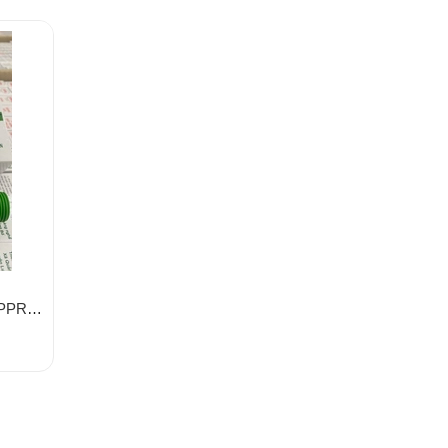
Vòi Nước Nhựa 21/27 Nhựa PPR, Chất Liệu Nhựa Chịu Nhiệt, Ty Đồng, HML