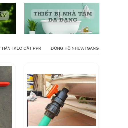
 HÀN l KÉO CẮT PPR
ĐỒNG HỒ NHỰA l GANG