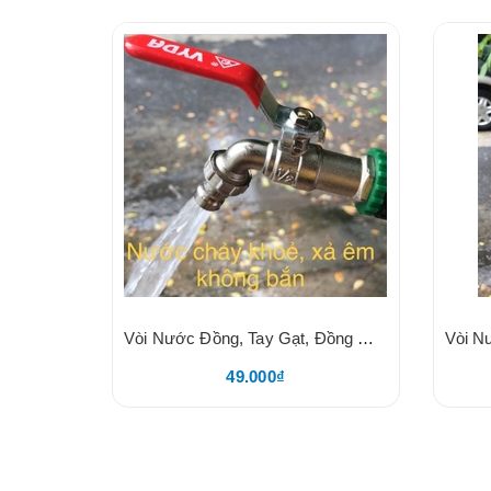
Vòi Nước Đồng, Tay Gạt, Đồng Mạ Crom Bền Màu, Nước Xả Êm, Hàng Dày Vyda
49.000₫