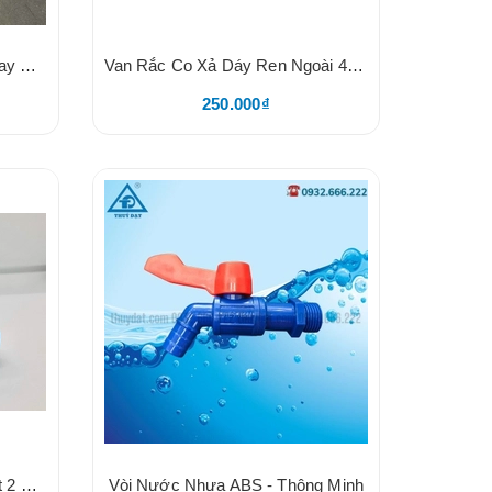
Vòi Nước Đồng 21 VYKO – Tay Gạt, Thân Đồng, Mõm Đồng Loại Dày, Đầu Vòi Lắp Nhanh Cho Dây Máy Giặt Và Khớp Nối Nhanh Cho Dây Mềm Tưới
Van Rắc Co Xả Dáy Ren Ngoài 49 Lắp Ống 50 HDPE Và Lắp Ống Nhiệt PPR 50
250.000₫
Vòi Nước Nhựa Thái, Tay Gạt 2 Chiều, Nhựa PVC, Tay Đỏ, Size 21/27
Vòi Nước Nhựa ABS - Thông Minh