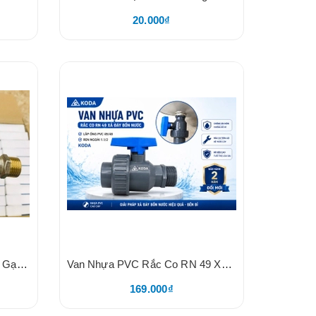
20.000₫
Vòi Nước Đồng 21 Linda, Tay Gạt Thông Minh 2 Chiều, Đầu Vòi Lắp Máy Giặt Và Khớp Nối Nhanh
Van Nhựa PVC Rắc Co RN 49 Xả Đáy Bồn Nước, Lắp Ống PVC 49/48, Ren Ngoài 1.1/2, KODA (BH2 Năm Đổi Mới)
169.000₫