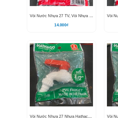
Vòi Nước Nhựa 27 TV, Vòi Nhựa Trắng Tay Cam, Tay Gạt Thông Minh 2 Chiều, Nhựa PVC, Mõm Ren Rời, Mõm Lắp Nhanh Khớp Nối Dây Tưới, BH 24 Tháng Đổi Mới
14.000₫
Vòi Nước Nhựa 27 Nhựa Hathaco. Nhựa Tay Đỏ, BH 2 Năm, Hàng VN, Hataco, Size 27