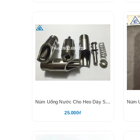
Núm Uống Nước Cho Heo Dày Size 21, Chất Liệu Inox, Nắp Vặn 2 Cạnh, Bóng Dày Loại 1, Không Logo
25.000₫