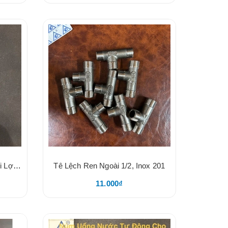
Vòi Heo Inox Dày Size 27, Vòi Lợn 27, Núm Uống Nước Cho Heo, Nắp Vặn Inox Loại Dày
Tê Lệch Ren Ngoài 1/2, Inox 201
11.000₫