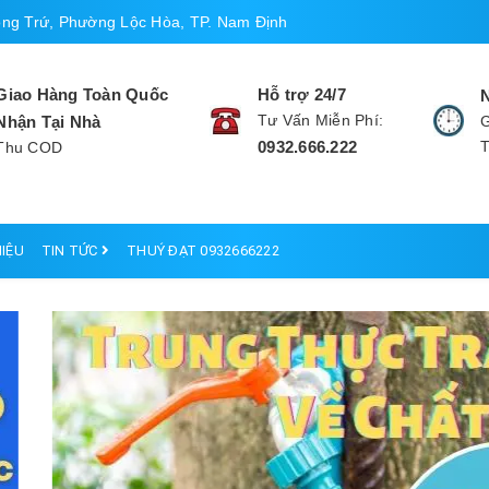
ng Trứ, Phường Lộc Hòa, TP. Nam Định
Giao Hàng Toàn Quốc
Hỗ trợ 24/7
Tư Vấn Miễn Phí:
Nhận Tại Nhà
G
0932.666.222
Thu COD
HIỆU
TIN TỨC
THUÝ ĐẠT 0932666222