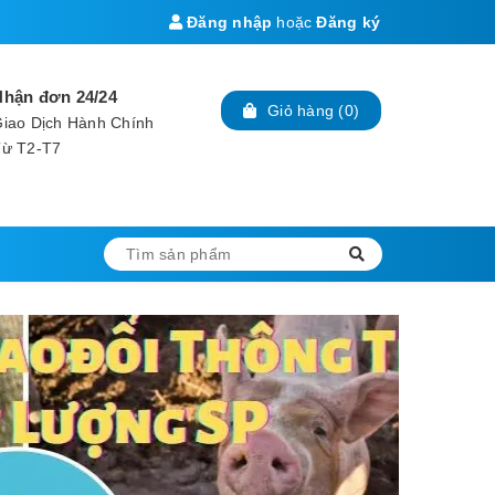
Đăng nhập
hoặc
Đăng ký
Nhận đơn 24/24
Giỏ hàng
(
0
)
iao Dịch Hành Chính
Từ T2-T7