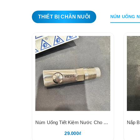
THIẾT BỊ CHĂN NUÔI
NÚM UỐNG N
Núm Uống Tiết Kiệm Nước Cho Heo Dạng Núm Mỏ Vịt
29.000₫