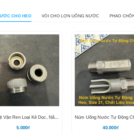
ƯỚC CHO HEO
VÒI CHO LỢN UỐNG NƯỚC
PHAO CHỐN
Nắp Bịt Vặn Ren Loại Kẻ Dọc, Nắp Vặn Cho Núm Heo Inox
5.000₫
40.000₫