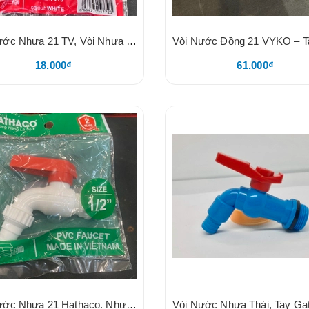
Vòi Nước Nhựa 21 TV, Vòi Nhựa Trắng Tay Cam, Tay Gạt Thông Minh 2 Chiều, Nhựa PVC, Mõm Ren Rời, Mõm Lắp Nhanh Khớp Nối Dây Tưới, BH 24 Tháng Đổi Mới
18.000₫
61.000₫
Vòi Nước Nhựa 21 Hathaco. Nhựa Tay Đỏ, BH 2 Năm, Hàng VN, Hataco, Size 21