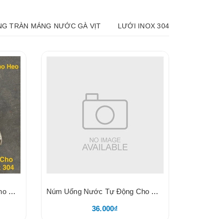
G TRÀN MÁNG NƯỚC GÀ VỊT
LƯỚI INOX 304
Núm Uống Nước Tự Động Cho Heo. Size 21, Chất Liệu Inox 304, SKB
Núm Uống Nước Tự Động Cho Heo, Chuẩn Inox 304 KODA
36.000₫