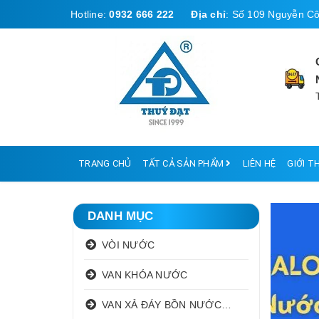
Hotline:
0932 666 222
Địa chỉ
:
Số 109 Nguyễn Cô
TRANG CHỦ
TẤT CẢ SẢN PHẨM
LIÊN HỆ
GIỚI T
DANH MỤC
VÒI NƯỚC
VAN KHÓA NƯỚC
VAN XẢ ĐÁY BỒN NƯỚC INOX