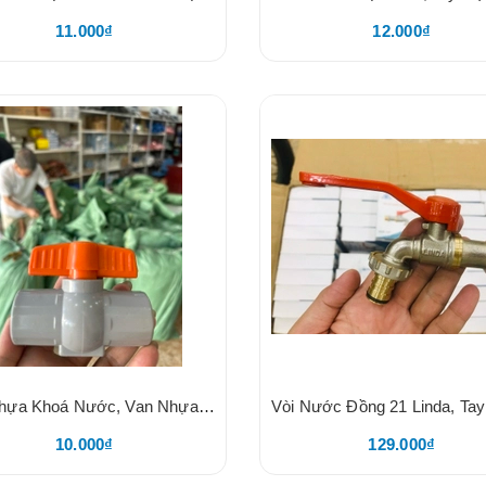
11.000₫
12.000₫
Van Nhựa Khoá Nước, Van Nhựa PVC Tay Cam, Không Vỏ Hộp, Cam Kết Kín Nước, Van Có Chân, Nhựa Dày Bóng, Tay Vặn Nhẹ, BH 24T Đổi Mới
10.000₫
129.000₫