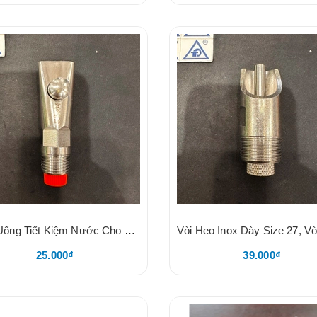
Núm Uống Tiết Kiệm Nước Cho Heo, Núm Mỏ Vịt, Chất Liệu 304, Nắp Vặn Nhựa Đỏ, Nặng 116g
25.000₫
39.000₫