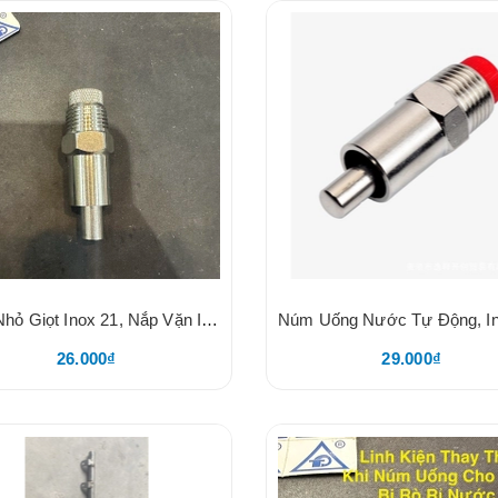
Núm Nhỏ Giọt Inox 21, Nắp Vặn Inox Dày, Núm Uống Nước Tự Động Cho Heo Dạng Nhỏ Giọt Tiếp Kiệm Nước
26.000₫
29.000₫