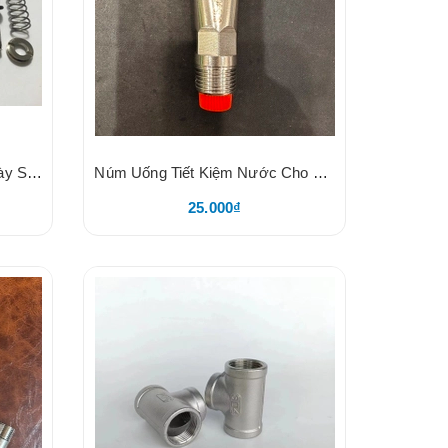
Núm Uống Nước Cho Heo Dày Size 21, Chất Liệu Inox, Nắp Vặn 2 Cạnh, Bóng Dày Loại 1, Không Logo
Núm Uống Tiết Kiệm Nước Cho Heo, Núm Mỏ Vịt, Chất Liệu 304, Nắp Vặn Nhựa Đỏ, Nặng 116g
25.000₫