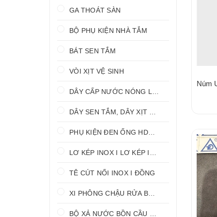
GA THOÁT SÀN
BỘ PHỤ KIỆN NHÀ TẮM
BÁT SEN TẮM
VÒI XỊT VỆ SINH
DÂY CẤP NƯỚC NÓNG LẠNH
DÂY SEN TẮM, DÂY XỊT VỆ SINH
PHỤ KIỆN ĐEN ỐNG HDPE HATHACO
LƠ KÉP INOX I LƠ KÉP INOX ĐỒNG
TÊ CÚT NỐI INOX I ĐỒNG
XI PHÔNG CHẬU RỬA BÁT 1 HỐ I 2 HỐ
BỘ XẢ NƯỚC BỒN CẦU NHẤN I GẠT