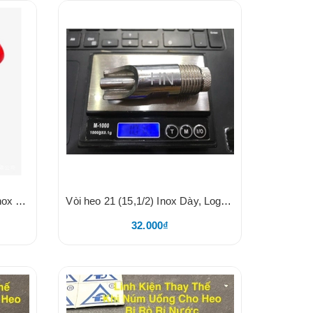
Núm Uống Nước Tự Động, Inox 304, Dài 7cm
Vòi heo 21 (15,1/2) Inox Dày, Logo HN
32.000₫