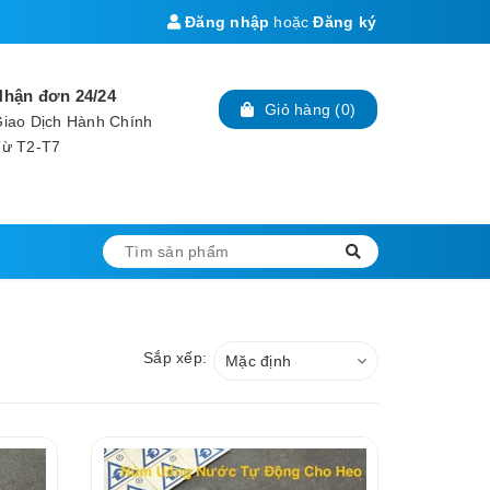
Đăng nhập
hoặc
Đăng ký
Nhận đơn 24/24
Giỏ hàng
(
0
)
iao Dịch Hành Chính
Từ T2-T7
Sắp xếp:
Mặc định