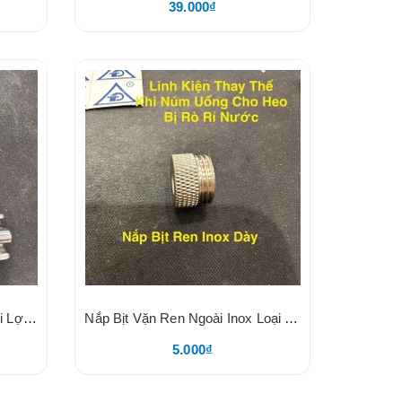
39.000₫
Vòi Heo Inox Dày Size 21, Vòi Lợn 21, Núm Uống Nước Cho Heo, Núm Vặn Hai Cạnh, Koda
Nắp Bịt Vặn Ren Ngoài Inox Loại Dày, Linh Kiện Tháy Thế Cho Núm Uống Nước Cho Heo
5.000₫