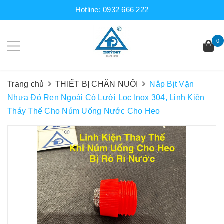
Hotline:
0932 666 222
0
Trang chủ
THIẾT BỊ CHĂN NUÔI
Nắp Bịt Vặn
Nhựa Đỏ Ren Ngoài Có Lưới Lọc Inox 304, Linh Kiện
Tháy Thế Cho Núm Uống Nước Cho Heo