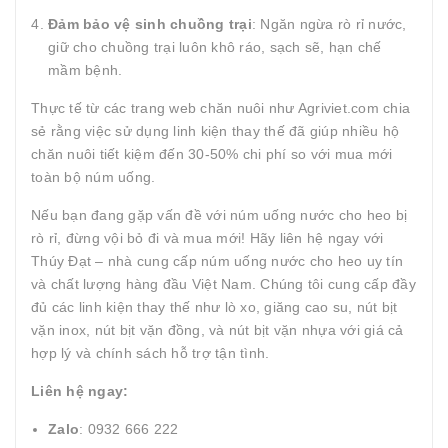
Đảm bảo vệ sinh chuồng trại
: Ngăn ngừa rò rỉ nước,
giữ cho chuồng trại luôn khô ráo, sạch sẽ, hạn chế
mầm bệnh.
Thực tế từ các trang web chăn nuôi như Agriviet.com chia
sẻ rằng việc sử dụng linh kiện thay thế đã giúp nhiều hộ
chăn nuôi tiết kiệm đến 30-50% chi phí so với mua mới
toàn bộ núm uống.
Nếu bạn đang gặp vấn đề với núm uống nước cho heo bị
rò rỉ, đừng vội bỏ đi và mua mới! Hãy liên hệ ngay với
Thúy Đạt – nhà cung cấp núm uống nước cho heo uy tín
và chất lượng hàng đầu Việt Nam. Chúng tôi cung cấp đầy
đủ các linh kiện thay thế như lò xo, giăng cao su, nút bịt
vặn inox, nút bịt vặn đồng, và nút bịt vặn nhựa với giá cả
hợp lý và chính sách hỗ trợ tận tình.
Liên hệ ngay:
Zalo
: 0932 666 222