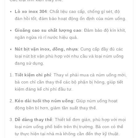
Lò xo inox 304
: Chất liệu cao cấp, chống gỉ sét, độ
đàn hồi tốt, đảm bảo hoạt động ổn định của núm uống.
Gioăng cao su chất lượng cao
: Đảm bảo độ kín khít,
ngăn ngừa rò rỉ nước hiệu quả.
Nút bịt vặn inox, đồng, nhựa
: Cung cấp đầy đủ các
loại nút bịt vặn phù hợp với nhu cầu và loại núm uống
đang sử dụng.
Tiết kiệm chi phí
: Thay vì phải mua cả núm uống mới,
bà con chỉ cần thay thế các bộ phận bị hỏng, giúp tiết
kiệm đáng kể chi phí đầu tư.
Kéo dài tuổi thọ núm uống
: Giúp núm uống hoạt
động bền bỉ hơn, giảm tần suất thay thế.
Dễ dàng thay thế
: Thiết kế đơn giản, phù hợp với mọi
loại núm uống phổ biến trên thị trường. Bà con có thể
tự thực hiện tại nhà mà không cần đến thợ kỹ thuật.