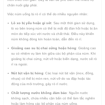
chăn nuôi gặp phải.
Việc núm uống bị rò rỉ có thể do nhiều nguyên nhân:
Lò xo bị yếu hoặc gỉ sét
: Sau một thời gian sử dụng,
lò xo bên trong núm có thể bị mất độ đàn hồi hoặc bị ăn
mòn do tiếp xúc với nước và chất thải. Điều này khiến
núm không đóng kín hoàn toàn, dẫn đến rò rỉ.
Gioăng cao su bị chai cứng hoặc hỏng
: Gioăng cao
su có nhiệm vụ làm kín giữa các bộ phận của núm. Khi
gioăng bị chai cứng, nứt vỡ hoặc biến dạng, nước sẽ rò
rỉ ra ngoài.
Nút bịt vặn bị hỏng
: Các loại nút bịt vặn (inox, đồng,
nhựa) có thể bị mòn ren, nứt vỡ do va đập hoặc tác
động của môi trường, gây rò rỉ nước.
Chất lượng nước không đảm bảo
: Nguồn nước
không sạch, chứa nhiều cặn bẩn có thể làm tắc nghẽn
hoặc làm hỏng các bộ phận của núm uống.