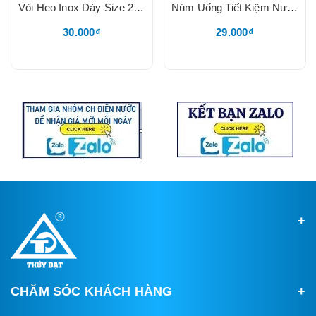
Vòi Heo Inox Dày Size 21, Vòi Lợn 21, Núm Uống Nước Cho Heo, Núm Vặn Hai Cạnh, Koda
Núm Uống Tiết Kiệm Nước Cho Heo, Núm Dạng Mỏ Vịt, Chất Liệu Inox 201, Trên Thân Ghi SUS 304, Núm VặnInox Dày
30.000₫
29.000₫
CHĂM SÓC KHÁCH HÀNG