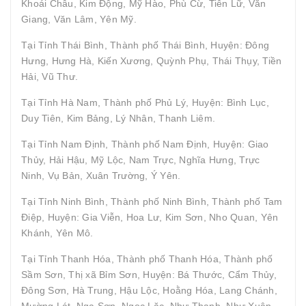
Khoái Châu, Kim Động, Mỹ Hào, Phù Cừ, Tiên Lữ, Văn
Giang, Văn Lâm, Yên Mỹ.
Tại Tỉnh Thái Bình, Thành phố Thái Bình, Huyện: Đông
Hưng, Hưng Hà, Kiến Xương, Quỳnh Phụ, Thái Thụy, Tiền
Hải, Vũ Thư.
Tại Tỉnh Hà Nam, Thành phố Phủ Lý, Huyện: Bình Lục,
Duy Tiên, Kim Bảng, Lý Nhân, Thanh Liêm.
Tại Tỉnh Nam Định, Thành phố Nam Định, Huyện: Giao
Thủy, Hải Hậu, Mỹ Lộc, Nam Trực, Nghĩa Hưng, Trực
Ninh, Vụ Bản, Xuân Trường, Ý Yên.
Tại Tỉnh Ninh Bình, Thành phố Ninh Bình, Thành phố Tam
Điệp, Huyện: Gia Viễn, Hoa Lư, Kim Sơn, Nho Quan, Yên
Khánh, Yên Mô.
Tại Tỉnh Thanh Hóa, Thành phố Thanh Hóa, Thành phố
Sầm Sơn, Thị xã Bỉm Sơn, Huyện: Bá Thước, Cẩm Thủy,
Đông Sơn, Hà Trung, Hậu Lộc, Hoằng Hóa, Lang Chánh,
Mường Lát, Nga Sơn, Ngọc Lặc, Như Thanh, Như Xuân,