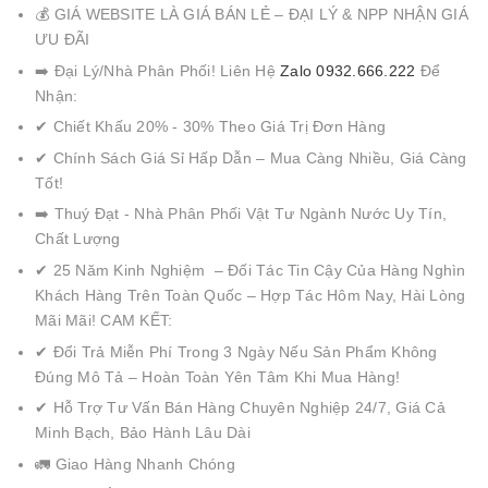
💰 GIÁ WEBSITE LÀ GIÁ BÁN LẺ – ĐẠI LÝ & NPP NHẬN GIÁ
ƯU ĐÃI
➡️ Đại Lý/Nhà Phân Phối! Liên Hệ
Zalo 0932.666.222
Để
Nhận:
✔ Chiết Khấu 20% - 30% Theo Giá Trị Đơn Hàng
✔ Chính Sách Giá Sỉ Hấp Dẫn – Mua Càng Nhiều, Giá Càng
Tốt!
➡️ Thuý Đạt - Nhà Phân Phối Vật Tư Ngành Nước Uy Tín,
Chất Lượng
✔ 25 Năm Kinh Nghiệm – Đối Tác Tin Cậy Của Hàng Nghìn
Khách Hàng Trên Toàn Quốc – Hợp Tác Hôm Nay, Hài Lòng
Mãi Mãi! CAM KẾT:
✔ Đổi Trả Miễn Phí Trong 3 Ngày Nếu Sản Phẩm Không
Đúng Mô Tả – Hoàn Toàn Yên Tâm Khi Mua Hàng!
✔ Hỗ Trợ Tư Vấn Bán Hàng Chuyên Nghiệp 24/7, Giá Cả
Minh Bạch, Bảo Hành Lâu Dài
🚛 Giao Hàng Nhanh Chóng