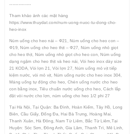
--------------
Tham khảo ảnh các mặt hàng
https://www.thuydat.com/num-uong-nuoc-tu-dong-cho-
heo-inox
Núm uống cho heo nái – Φ21, Núm uống cho heo con –
Φ19, Núm uống cho heo thịt – Φ27, Núm uống nhỏ giọt
cho heo thịt, Núm uống nhỏ giọt cho heo con, Núm uống
dạng ngậm cho heo thịt và heo nái, Vòi heo inox dày size
21 KODA, Vòi lợn 21, Vòi lợn 27, Núm uống mỏ vịt tiếp
kiệm nước, vòi mỏ vịt, Núm uống nước cho heo inox 304,
Máng uống tự động cho heo, Chén uống nước cho heo
con bằng inox, Tiêu chuẩn nước uống cho heo, Cách lắp
đặt vòi nước cho lợn, núm uống cho heo 1/2 phi 27
Tại Hà Nội, Tại Quận: Ba Đình, Hoàn Kiếm, Tây Hồ, Long
Biên, Cầu Giấy, Đống Đa, Hai Bà Trưng, Hoàng Mai,
Thanh Xuân, Hà Đông, Nam Từ Liêm, Bắc Từ Liêm,Tại
Huyện: Sóc Sơn, Đông Anh, Gia Lâm, Thanh Trì, Mê Linh,