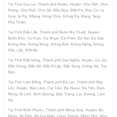
Tại Tỉnh Gia Lai, Thành phố Pleiku, Huyện: Chư Păh, Chư
Prông, Chư Pưh, Chư Sê, Đắk Đoa, Đắk Pơ, Đức Cơ, Ia
Grai, Ia Pa, KBang, Kông Chro, Krông Pa, Mang Yang,
Phú Thiện.
Tại Tỉnh Đắk Lắk, Thành phố Buôn Ma Thuột, Huyện:
Buôn Đôn, Cư Kuin, Cư M'gar, Ea H'leo, Ea Kar, Ea Súp,
Krông Ana, Krông Bông, Krông Búk, Krông Năng, Krông
Pắk, Lắk, M'Đrắk.
Tại Tỉnh Đắk Nông, Thành phố Gia Nghĩa, Huyện: Cư Jút,
Đắk Glong, Đắk Mil, Đắk R'Lấp, Đắk Song, Krông Nô, Tuy
Đức.
Tại Tỉnh Lâm Đồng, Thành phố Đà Lạt, Thành phố Bảo
Lộc, Huyện: Bảo Lâm, Cát Tiên, Đạ Huoai, Đạ Tẻh, Đam
Rông, Di Linh, Đơn Dương, Đức Trọng, Lạc Dương, Lâm
Hà.
Tại Tỉnh Bình Phước, Thành phố Đồng Xoài, Huyện: Bù
Đăng, Bù Đốp, Bù Gia Mập, Chơn Thành, Đồng Phú, Hớn