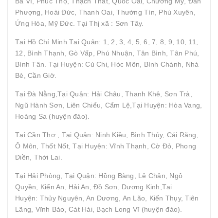
Ba Vì, Phúc Thọ, Thạch Thất, Quốc Oai, Chương Mỹ, Đan
Phượng, Hoài Đức, Thanh Oai, Thường Tín, Phú Xuyên,
Ứng Hòa, Mỹ Đức. Tại Thị xã : Sơn Tây.
Tại Hồ Chí Minh Tại Quận: 1, 2, 3, 4, 5, 6, 7, 8, 9, 10, 11,
12, Bình Thạnh, Gò Vấp, Phú Nhuận, Tân Bình, Tân Phú,
Bình Tân. Tại Huyện: Củ Chi, Hóc Môn, Bình Chánh, Nhà
Bè, Cần Giờ.
Tại Đà Nẵng,Tại Quận: Hải Châu, Thanh Khê, Sơn Trà,
Ngũ Hành Sơn, Liên Chiểu, Cẩm Lệ,Tại Huyện: Hòa Vang,
Hoàng Sa (huyện đảo).
Tại Cần Thơ , Tại Quận: Ninh Kiều, Bình Thủy, Cái Răng,
Ô Môn, Thốt Nốt, Tại Huyện: Vĩnh Thạnh, Cờ Đỏ, Phong
Điền, Thới Lai.
Tại Hải Phòng, Tại Quận: Hồng Bàng, Lê Chân, Ngô
Quyền, Kiến An, Hải An, Đồ Sơn, Dương Kinh,Tại
Huyện: Thủy Nguyên, An Dương, An Lão, Kiến Thụy, Tiên
Lãng, Vĩnh Bảo, Cát Hải, Bạch Long Vĩ (huyện đảo).