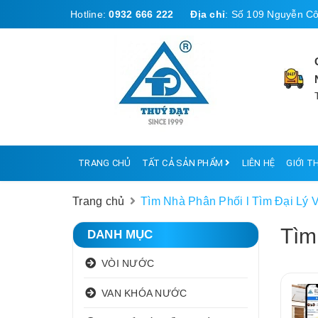
Hotline:
0932 666 222
Địa chỉ
:
Số 109 Nguyễn Cô
TRANG CHỦ
TẤT CẢ SẢN PHẨM
LIÊN HỆ
GIỚI T
Trang chủ
Tìm Nhà Phân Phối l Tìm Đại Lý
Tìm
DANH MỤC
VÒI NƯỚC
VAN KHÓA NƯỚC