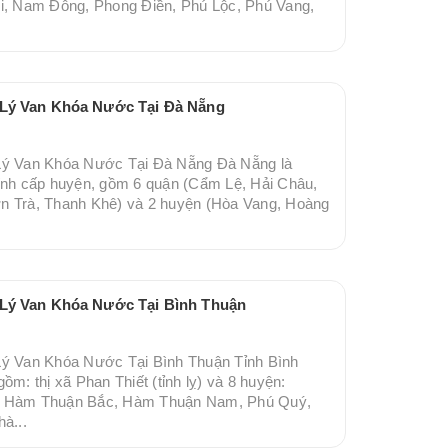
ới, Nam Đông, Phong Điền, Phú Lộc, Phú Vang,
i Lý Van Khóa Nước Tại Đà Nẵng
 Lý Van Khóa Nước Tại Đà Nẵng Đà Nẵng là
hính cấp huyện, gồm 6 quận (Cẩm Lệ, Hải Châu,
n Trà, Thanh Khê) và 2 huyện (Hòa Vang, Hoàng
 Lý Van Khóa Nước Tại Bình Thuận
Lý Van Khóa Nước Tại Bình Thuận Tỉnh Bình
ồm: thị xã Phan Thiết (tỉnh lỵ) và 8 huyện:
n, Hàm Thuận Bắc, Hàm Thuận Nam, Phú Quý,
à...