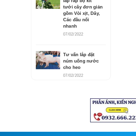
lắp ráp bộ kit
tưới cây đơn giản
gồm Vòi xịt, Dây,
Các đầu nối
nhanh
07/02/2022
Tư vấn lắp đặt
núm uống nước
cho heo
07/02/2022