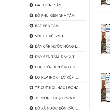
GA THOÁT SÀN
BỘ PHỤ KIỆN NHÀ TẮM
BÁT SEN TẮM
VÒI XỊT VỆ SINH
DÂY CẤP NƯỚC NÓNG LẠNH
DÂY SEN TẮM, DÂY XỊT VỆ SINH
PHỤ KIỆN ĐEN ỐNG HDPE HATHACO
LƠ KÉP INOX I LƠ KÉP INOX ĐỒNG
TÊ CÚT NỐI INOX I ĐỒNG
XI PHÔNG CHẬU RỬA BÁT 1 HỐ I 2 HỐ
BỘ XẢ NƯỚC BỒN CẦU NHẤN I GẠT