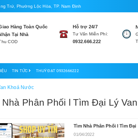
ng Trứ, Phường Lộc Hòa, TP. Nam Định
Giao Hàng Toàn Quốc
Hỗ trợ 24/7
Tư Vấn Miễn Phí:
Nhận Tại Nhà
G
0932.666.222
Thu COD
HIỆU
TIN TỨC
THUÝ ĐẠT 0932666222
 Van Khoá Nước
 Nhà Phân Phối l Tìm Đại Lý Va
Tìm Nhà Phân Phối l Tìm Đại
01/04/2022