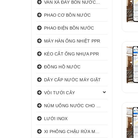
VAN XẢ ĐÁY BỒN NƯỚC INOX
PHAO CƠ BỒN NƯỚC
PHAO ĐIỆN BỒN NƯỚC
MÁY HÀN ỐNG NHIỆT PPR
KÉO CẮT ỐNG NHỰA PPR
ĐỒNG HỒ NƯỚC
DÂY CẤP NƯỚC MÁY GIẶT
VÒI TƯỚI CÂY
NÚM UỐNG NƯỚC CHO HEO
LƯỚI INOX
XI PHÔNG CHẬU RỬA MẶT I XẢ LAVABO