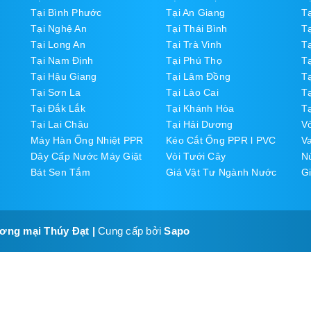
Tại Bình Phước
Tại An Giang
T
Tại Nghệ An
Tại Thái Bình
T
Tại Long An
Tại Trà Vinh
T
Tại Nam Định
Tại Phú Thọ
Tạ
Tại Hậu Giang
Tại Lâm Đồng
T
Tại Sơn La
Tại Lào Cai
Tạ
Tại Đắk Lắk
Tại Khánh Hòa
Tạ
Tại Lai Châu
Tại Hải Dương
V
Máy Hàn Ống Nhiệt PPR
Kéo Cắt Ống PPR l PVC
V
Dây Cấp Nước Máy Giặt
Vòi Tưới Cây
N
Bát Sen Tắm
Giá Vật Tư Ngành Nước
Gi
ương mại Thúy Đạt
|
Cung cấp bởi
Sapo