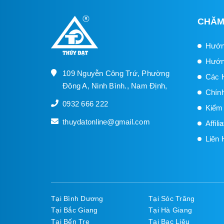
CHĂM
Hướn
Hướn
109 Nguyễn Công Trứ, Phường
Các 
Đông A, Ninh Bình., Nam Định,
Chín
0932 666 222
Kiểm
thuydatonline@gmail.com
Affil
Liên 
Tại Bình Dương
Tại Sóc Trăng
Tại Bắc Giang
Tại Hà Giang
Tại Bến Tre
Tại Bạc Liêu