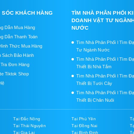
 SÓC KHÁCH HÀNG
TÌM NHÀ PHÂN PHỐI K
DOANH VẬT TƯ NGÀN
g Dẫn Mua Hàng
NƯỚC
g Dẫn Thanh Toán
Tìm Nhà Phân Phối l Tìm Đạ
Hình Thức Mua Hàng
Tư Ngành Nước
h Sách Bảo Hành
Tìm Nhà Phân Phối l Tìm Đạ
 Tra Đơn Hàng
Thiết Bị Nhà Tắm
iate Tiktok Shop
Tìm Nhà Phân Phối l Tìm Đạ
Hệ
Thiết Bị Tưới Cây
Tìm Nhà Phân Phối l Tìm Đạ
Thiết Bị Chăn Nuôi
Tại Đắc Nông
Tại Phú Yên
T
Tại Thái Nguyên
Tại Đồng Nai
T
Tại Gia Lai
Tại Bình Định
T