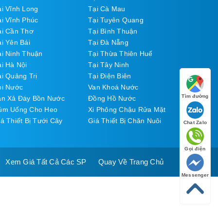
ại Vĩnh Long
Tại Cà Mau
ại Vĩnh Phúc
Tại Tuyên Quang
ại Cần Thơ
Tại Bình Thuận
i Yên Bái
Tại Đà Nẵng
ại Ninh Thuận
Tại Thừa Thiên Huế
i Hà Nội
Tại Tây Ninh
i Quảng Trị
Tại Điện Biên
òi Nước
Van Khoá Nước
Tìm đường
an Xả Đáy Bồn Nước
Đồng Hồ Nước
úm Uống Cho Heo
Xi Phông Chậu Rửa Mặt
á Thiết Bị Tưới Cây
Giá Thiết Bị Chăn Nuôi
Chat Zalo
Gọi điện
Xem Giá Tất Cả Các SP
Quay Về Trang Chủ
Messenger