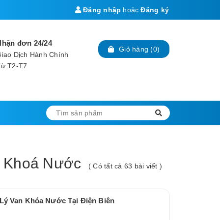
Đăng nhập
hoặc
Đăng ký
Nhận đơn 24/24
Giỏ hàng
(
0
)
iao Dịch Hành Chính
Từ T2-T7
n Khoá Nước
( Có tất cả 63 bài viết )
 Lý Van Khóa Nước Tại Điện Biên