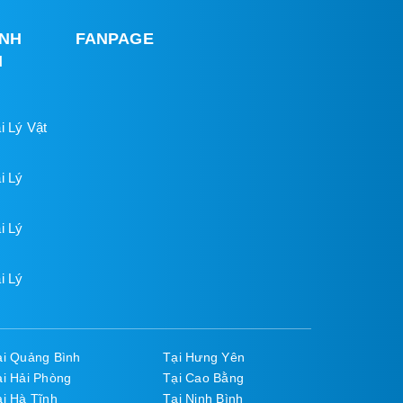
INH
FANPAGE
H
i Lý Vật
i Lý
i Lý
i Lý
ại Quảng Bình
Tại Hưng Yên
ại Hải Phòng
Tại Cao Bằng
ại Hà Tĩnh
Tại Ninh Bình