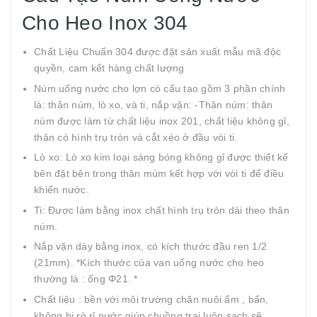
Cho Heo Inox 304
Chất Liệu Chuẩn 304 được đặt sản xuất mẫu mã độc
quyền, cam kết hàng chất lượng
Núm uống nước cho lợn có cấu tạo gồm 3 phần chính
là: thân núm, lò xo, và ti, nắp vặn: -Thân núm: thân
núm được làm từ chất liệu inox 201, chất liệu không gỉ,
thân có hình trụ tròn và cắt xéo ở đầu vòi ti.
Lò xo: Lò xo kim loại sáng bóng không gỉ được thiết kế
bên đặt bên trong thân múm kết hợp với vòi ti để điều
khiển nước.
Ti: Được làm bằng inox chất hình trụ tròn dài theo thân
núm.
Nắp vặn dày bằng inox, có kích thước đầu ren 1/2
(21mm). *Kích thước của van uống nước cho heo
thường là : ống Φ21. *
Chất liệu : bền với môi trường chăn nuôi ẩm , bẩn,
không bị rò rỉ nước giúp chuồng trại luôn sạch sẽ.