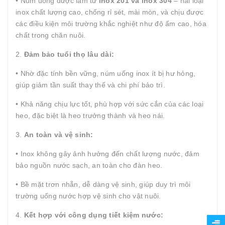
• Núm uống được làm từ
inox 201 và inox 304
– hai loại
inox chất lượng cao, chống rỉ sét, mài mòn, và chịu được
các điều kiện môi trường khắc nghiệt như độ ẩm cao, hóa
chất trong chăn nuôi.
2.
Đảm bảo tuổi thọ lâu dài:
• Nhờ đặc tính bền vững, núm uống inox ít bị hư hỏng,
giúp giảm tần suất thay thế và chi phí bảo trì.
• Khả năng chịu lực tốt, phù hợp với sức cắn của các loại
heo, đặc biệt là heo trưởng thành và heo nái.
3.
An toàn và vệ sinh:
• Inox không gây ảnh hưởng đến chất lượng nước, đảm
bảo nguồn nước sạch, an toàn cho đàn heo.
• Bề mặt trơn nhẵn, dễ dàng vệ sinh, giúp duy trì môi
trường uống nước hợp vệ sinh cho vật nuôi.
4.
Kết hợp với công dụng tiết kiệm nước: