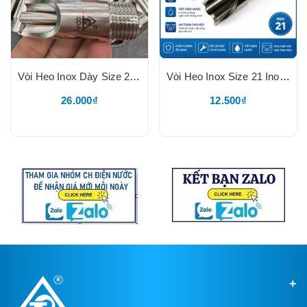
Vòi Heo Inox Dày Size 21 KODA, Vòi Lợn 21, Núm Uống Nước Cho Heo Thịt, Heo Nái,Chất Liệu Inox Loại Dày Nắp Vặn Hai Cạnh, LOGO KODA
Vòi Heo Inox Size 21 Inox 201, TĐ, Thân Chất Liệu Inox 201, Nắp Vặn Inox Dày, Núm Uống Nước Tự Động Cho Heo 21, TĐ
26.000₫
12.500₫