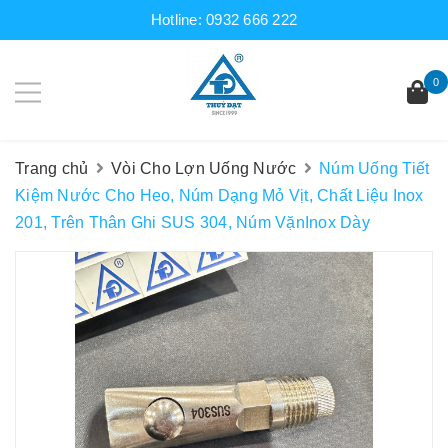
Hotline:
0932 666 222
0
Trang chủ
Vòi Cho Lợn Uống Nước
Núm Uống Tiết
Kiệm Nước Cho Heo, Núm Dạng Mỏ Vịt, Chất Liệu Inox
201, Trên Thân Ghi SUS 304, Núm VặnInox Dày