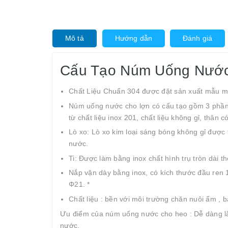
Mô tả
Hướng dẫn
Đánh giá
Cấu Tạo Núm Uống Nước
Chất Liệu Chuẩn 304 được đặt sản xuất mẫu m
Núm uống nước cho lợn có cấu tạo gồm 3 phần c
từ chất liệu inox 201, chất liệu không gỉ, thân có
Lò xo: Lò xo kim loại sáng bóng không gỉ được t
nước.
Ti: Được làm bằng inox chất hình trụ tròn dài t
Nắp vặn dày bằng inox, có kích thước đầu ren 
Φ21. *
Chất liệu : bền với môi trường chăn nuôi ẩm , b
Ưu điểm của núm uống nước cho heo : Dễ dàng lắp 
nước.