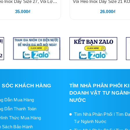
Vòi Heo Inox Dày Size 27, Vòi Lợn 27, Núm Uống Nước Cho Heo, Núm Vặn Đồng Vàng
35.000₫
26.000₫
 SÓC KHÁCH HÀNG
TÌM NHÀ PHÂN PHỐI K
DOANH VẬT TƯ NGÀN
g Dẫn Mua Hàng
NƯỚC
g Dẫn Thanh Toán
Tìm Nhà Phân Phối l Tìm Đạ
Hình Thức Mua Hàng
Tư Ngành Nước
h Sách Bảo Hành