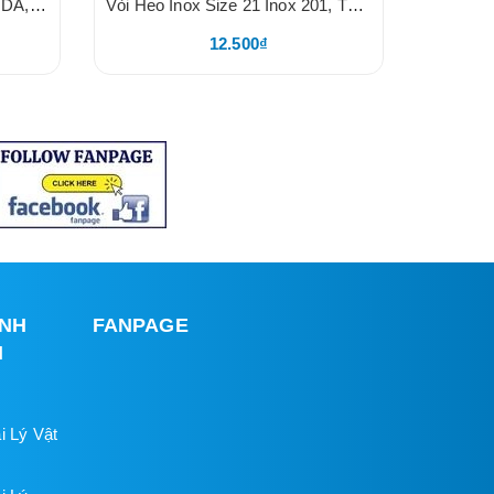
Vòi Heo Inox Dày Size 21 KODA, Vòi Lợn 21, Núm Uống Nước Cho Heo Thịt, Heo Nái,Chất Liệu Inox Loại Dày Nắp Vặn Hai Cạnh, LOGO KODA
Vòi Heo Inox Size 21 Inox 201, TĐ, Thân Chất Liệu Inox 201, Nắp Vặn Inox Dày, Núm Uống Nước Tự Động Cho Heo 21, TĐ
12.500₫
INH
FANPAGE
H
i Lý Vật