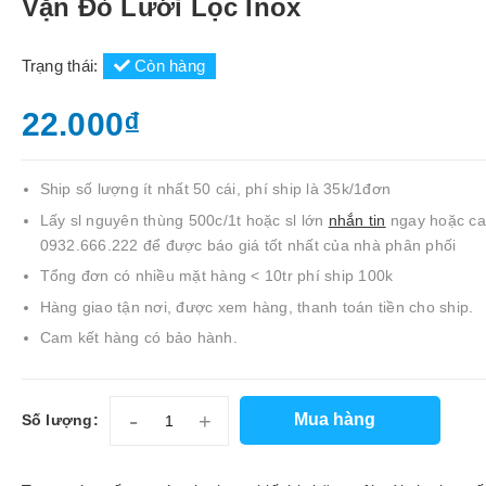
Vặn Đỏ Lưới Lọc Inox
Trạng thái:
Còn hàng
22.000₫
Ship số lượng ít nhất 50 cái, phí ship là 35k/1đơn
Lấy sl nguyên thùng 500c/1t hoặc sl lớn
nhắn tin
ngay hoặc cal
0932.666.222 để được báo giá tốt nhất của nhà phân phối
Tổng đơn có nhiều mặt hàng < 10tr phí ship 100k
Hàng giao tận nơi, được xem hàng, thanh toán tiền cho ship.
Cam kết hàng có bảo hành.
-
+
Mua hàng
Số lượng: