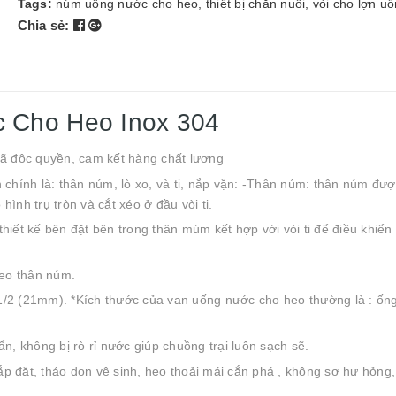
Tags:
núm uống nước cho heo
,
thiết bị chăn nuôi
,
vòi cho lợn u
Chia sẻ:
 Cho Heo Inox 304
ã độc quyền, cam kết hàng chất lượng
hính là: thân núm, lò xo, và ti, nắp vặn: -Thân núm: thân núm đư
 hình trụ tròn và cắt xéo ở đầu vòi ti.
hiết kế bên đặt bên trong thân múm kết hợp với vòi ti để điều khiển
heo thân núm.
1/2 (21mm). *Kích thước của van uống nước cho heo thường là : ốn
ẩn, không bị rò rỉ nước giúp chuồng trại luôn sạch sẽ.
đặt, tháo dọn vệ sinh, heo thoải mái cắn phá , không sợ hư hỏng, 