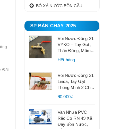
BỘ XẢ NƯỚC BỒN CẦU NHẤN I GẠT
SP BÁN CHẠY 2025
Vòi Nước Đồng 21
VYKO – Tay Gạt,
Hàng
Thân Đồng, Mõm...
Hết hàng
c Đổi
Vòi Nước Đồng 21
Linda, Tay Gạt
Thông Minh 2 Ch...
90.000₫
Van Nhựa PVC
Rắc Co RN 49 Xả
Đáy Bồn Nước,