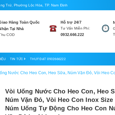
ng Trứ, Phường Lộc Hòa, TP. Nam Định
Giao Hàng Toàn Quốc
Hỗ trợ 24/7
Tư Vấn Miễn Phí:
Nhận Tại Nhà
G
0932.666.222
Thu COD
HIỆU
TIN TỨC
THUÝ ĐẠT 0932666222
Uống Nước Cho Heo Con, Heo Sữa, Núm Vặn Đỏ, Vòi Heo Co
Vòi Uống Nước Cho Heo Con, Heo S
Núm Vặn Đỏ, Vòi Heo Con Inox Size 
Núm Uống Tự Động Cho Heo Con 