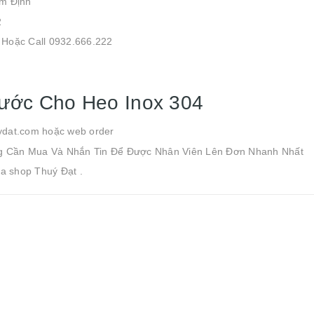
am Định
2
 Hoặc Call 0932.666.222
ớc Cho Heo Inox 304
ydat.com hoặc web order
g Cần Mua Và Nhắn Tin Để Được Nhân Viên Lên Đơn Nhanh Nhất
a shop Thuý Đạt .