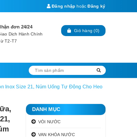
Đăng nhập
hoặc
Đăng ký
Nhận đơn 24/24
Giỏ hàng
(
0
)
iao Dịch Hành Chính
Từ T2-T7
n Inox Size 21, Núm Uống Tự Động Cho Heo
ữa,
DANH MỤC
21,
VÒI NƯỚC
Núm
VAN KHÓA NƯỚC