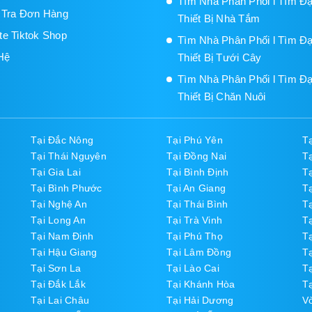
Tìm Nhà Phân Phối l Tìm Đạ
 Tra Đơn Hàng
Thiết Bị Nhà Tắm
iate Tiktok Shop
Tìm Nhà Phân Phối l Tìm Đạ
Hệ
Thiết Bị Tưới Cây
Tìm Nhà Phân Phối l Tìm Đạ
Thiết Bị Chăn Nuôi
Tại Đắc Nông
Tại Phú Yên
T
Tại Thái Nguyên
Tại Đồng Nai
T
Tại Gia Lai
Tại Bình Định
T
Tại Bình Phước
Tại An Giang
T
Tại Nghệ An
Tại Thái Bình
T
Tại Long An
Tại Trà Vinh
T
Tại Nam Định
Tại Phú Thọ
Tạ
Tại Hậu Giang
Tại Lâm Đồng
T
Tại Sơn La
Tại Lào Cai
Tạ
Tại Đắk Lắk
Tại Khánh Hòa
Tạ
Tại Lai Châu
Tại Hải Dương
V