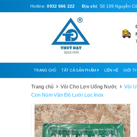
Hotline:
0932 666 222
Địa chỉ
:
Số 109 Nguyễn Cô
TRANG CHỦ
TẤT CẢ SẢN PHẨM
LIÊN HỆ
GIỚI T
Trang chủ
Vòi Cho Lợn Uống Nước
Vòi 
Con Núm Vặn Đỏ Lưới Lọc Inox