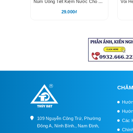
Núm Uống Tiết Kiệm Nước Cho Heo, Núm Dạng Mỏ Vịt, Chất Liệu Inox 201, Trên Thân Ghi SUS 304, Núm VặnInox Dày
29.000₫
CHĂM
Hướn
Hướn
109 Nguyễn Công Trứ, Phường
Các 
Đông A, Ninh Bình., Nam Định,
Chín