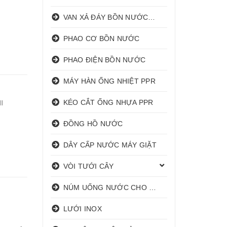
VAN XẢ ĐÁY BỒN NƯỚC INOX
PHAO CƠ BỒN NƯỚC
PHAO ĐIỆN BỒN NƯỚC
MÁY HÀN ỐNG NHIỆT PPR
KÉO CẮT ỐNG NHỰA PPR
l
ĐỒNG HỒ NƯỚC
DÂY CẤP NƯỚC MÁY GIẶT
VÒI TƯỚI CÂY
NÚM UỐNG NƯỚC CHO HEO
LƯỚI INOX