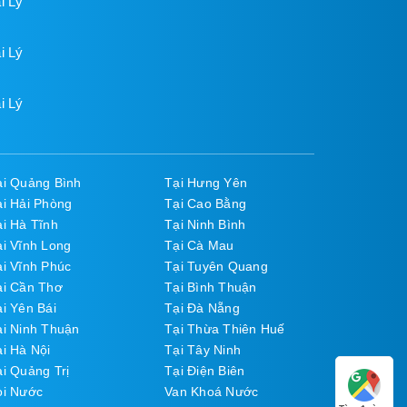
i Lý
i Lý
i Lý
ại Quảng Bình
Tại Hưng Yên
ại Hải Phòng
Tại Cao Bằng
ại Hà Tĩnh
Tại Ninh Bình
ại Vĩnh Long
Tại Cà Mau
ại Vĩnh Phúc
Tại Tuyên Quang
ại Cần Thơ
Tại Bình Thuận
i Yên Bái
Tại Đà Nẵng
ại Ninh Thuận
Tại Thừa Thiên Huế
i Hà Nội
Tại Tây Ninh
i Quảng Trị
Tại Điện Biên
òi Nước
Van Khoá Nước