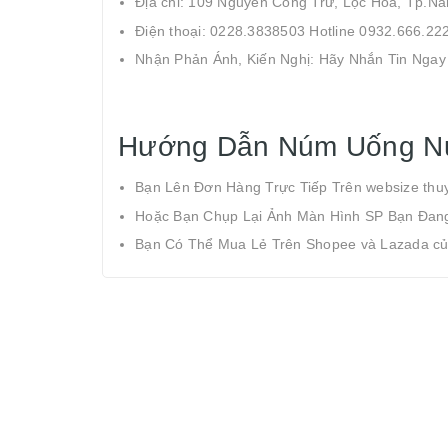
Địa chỉ: 109 Nguyễn Công Trứ, Lộc Hoà, Tp.N
Điện thoại: 0228.3838503 Hotline 0932.666.22
Nhận Phản Ánh, Kiến Nghị: Hãy Nhắn Tin Ngay
Hướng Dẫn Núm Uống Nư
Bạn Lên Đơn Hàng Trực Tiếp Trên websize thu
Hoặc Bạn Chụp Lại Ảnh Màn Hình SP Bạn Đan
Bạn Có Thể Mua Lẻ Trên Shopee và Lazada củ