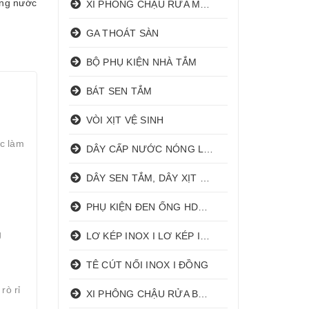
ống nước
XI PHÔNG CHẬU RỬA MẶT I XẢ LAVABO
GA THOÁT SÀN
BỘ PHỤ KIỆN NHÀ TẮM
BÁT SEN TẮM
VÒI XỊT VỆ SINH
ợc làm
DÂY CẤP NƯỚC NÓNG LẠNH
DÂY SEN TẮM, DÂY XỊT VỆ SINH
PHỤ KIỆN ĐEN ỐNG HDPE HATHACO
g
LƠ KÉP INOX I LƠ KÉP INOX ĐỒNG
TÊ CÚT NỐI INOX I ĐỒNG
rò rỉ
XI PHÔNG CHẬU RỬA BÁT 1 HỐ I 2 HỐ