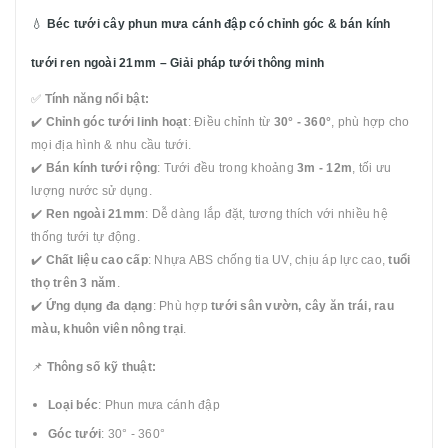
💧
Béc tưới cây phun mưa cánh đập có chỉnh góc & bán kính
tưới ren ngoài 21mm – Giải pháp tưới thông minh
✅
Tính năng nổi bật:
✔️
Chỉnh góc tưới linh hoạt
: Điều chỉnh từ
30° - 360°
, phù hợp cho
mọi địa hình & nhu cầu tưới.
✔️
Bán kính tưới rộng
: Tưới đều trong khoảng
3m - 12m
, tối ưu
lượng nước sử dụng.
✔️
Ren ngoài 21mm
: Dễ dàng lắp đặt, tương thích với nhiều hệ
thống tưới tự động.
✔️
Chất liệu cao cấp
: Nhựa ABS chống tia UV, chịu áp lực cao,
tuổi
thọ trên 3 năm
.
✔️
Ứng dụng đa dạng
: Phù hợp
tưới sân vườn, cây ăn trái, rau
màu, khuôn viên nông trại
.
📌
Thông số kỹ thuật:
Loại béc
: Phun mưa cánh đập
Góc tưới
: 30° - 360°