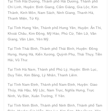
Tại Tỉnh Hải Dương, Thành phố Hải Dương, Thành phố
Chí Linh, Huyện: Bình Giang, Cẩm Giàng, Gia Lộc, Kim
Thành, Kinh Môn, Nam Sách, Ninh Giang, Thanh Hà,
Thanh Miện, Tứ Kỳ.
Tại Tỉnh Hưng Yên, Thành phố Hưng Yên, Huyện: Ân Thi,
Khoái Châu, Kim Động, Mỹ Hào, Phù Cừ, Tiên Lữ, Văn
Giang, Văn Lâm, Yên Mỹ.
Tại Tỉnh Thái Bình, Thành phố Thái Bình, Huyện: Đông
Hưng, Hưng Hà, Kiến Xương, Quỳnh Phụ, Thái Thụy, Tiền
Hải, Vũ Thư.
Tại Tỉnh Hà Nam, Thành phố Phủ Lý, Huyện: Bình Lục,
Duy Tiên, Kim Bảng, Lý Nhân, Thanh Liêm.
Tại Tỉnh Nam Định, Thành phố Nam Định, Huyện: Giao
Thủy, Hải Hậu, Mỹ Lộc, Nam Trực, Nghĩa Hưng, Trực
Ninh, Vụ Bản, Xuân Trường, Ý Yên.
Tại Tỉnh Ninh Bình, Thành phố Ninh Bình, Thành phố Tam
Điệp, Huyện: Gia Viễn, Hoa Lư, Kim Sơn, Nho Quan, Yên