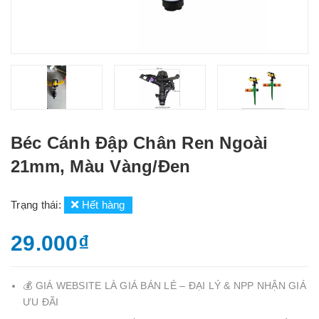
Béc Cánh Đập Chân Ren Ngoài
21mm, Màu Vàng/Đen
Trạng thái:
Hết hàng
29.000₫
💰 GIÁ WEBSITE LÀ GIÁ BÁN LẺ – ĐẠI LÝ & NPP NHẬN GIÁ
ƯU ĐÃI