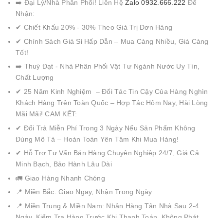
➡️ Đại Lý/Nhà Phân Phối! Liên Hệ
Zalo 0932.666.222
Để
Nhận:
✔ Chiết Khấu 20% - 30% Theo Giá Trị Đơn Hàng
✔ Chính Sách Giá Sỉ Hấp Dẫn – Mua Càng Nhiều, Giá Càng
Tốt!
➡️ Thuý Đạt - Nhà Phân Phối Vật Tư Ngành Nước Uy Tín,
Chất Lượng
✔ 25 Năm Kinh Nghiệm – Đối Tác Tin Cậy Của Hàng Nghìn
Khách Hàng Trên Toàn Quốc – Hợp Tác Hôm Nay, Hài Lòng
Mãi Mãi! CAM KẾT:
✔ Đổi Trả Miễn Phí Trong 3 Ngày Nếu Sản Phẩm Không
Đúng Mô Tả – Hoàn Toàn Yên Tâm Khi Mua Hàng!
✔ Hỗ Trợ Tư Vấn Bán Hàng Chuyên Nghiệp 24/7, Giá Cả
Minh Bạch, Bảo Hành Lâu Dài
🚛 Giao Hàng Nhanh Chóng
📍 Miền Bắc: Giao Ngay, Nhận Trong Ngày
📍 Miền Trung & Miền Nam: Nhận Hàng Tận Nhà Sau 2-4
Ngày, Kiểm Tra Hàng Trước Khi Thanh Toán, Không Phát