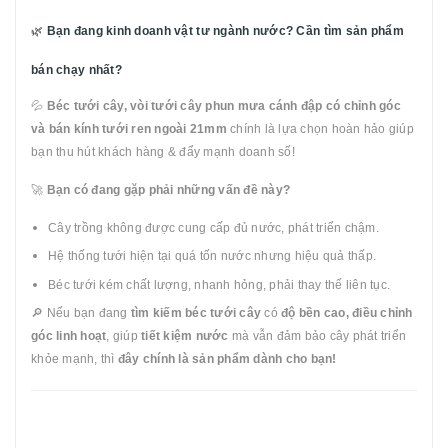
🌿
Bạn đang kinh doanh vật tư ngành nước? Cần tìm sản phẩm
bán chạy nhất?
💦
Béc tưới cây, vòi tưới cây phun mưa cánh đập có chỉnh góc
và bán kính tưới ren ngoài 21mm
chính là lựa chọn hoàn hảo giúp
bạn thu hút khách hàng & đẩy mạnh doanh số!
🚀
Bạn có đang gặp phải những vấn đề này?
Cây trồng không được cung cấp đủ nước, phát triển chậm.
Hệ thống tưới hiện tại quá tốn nước nhưng hiệu quả thấp.
Béc tưới kém chất lượng, nhanh hỏng, phải thay thế liên tục.
🔎 Nếu bạn đang
tìm kiếm béc tưới cây
có
độ bền cao, điều chỉnh
góc linh hoạt
, giúp
tiết kiệm nước
mà vẫn đảm bảo cây phát triển
khỏe mạnh, thì
đây chính là sản phẩm dành cho bạn!