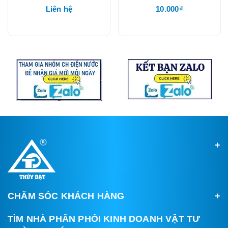
Liên hệ
10.000₫
CHĂM SÓC KHÁCH HÀNG
TÌM NHÀ PHÂN PHỐI KINH DOANH VẬT TƯ