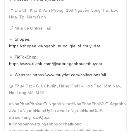
📍 Địa Chỉ Kho & Văn Phòng: 109 Nguyễn Công Trứ, Lộc
Hòa, Tp. Nam Định
🛒 Mua Lẻ Online Tại:
🔹
Shopee:
https://shopee.vn/nganh_nuoc_gia_si_thuy_dat
🔹
TikTokShop:
https://www.tiktok.com/@vattunganhnuocthuydat
🔹
Website: https://www.thuydat.com/collections/all
🤝 Thuý Đạt - Giá Chuẩn, Hàng Chất – Hợp Tác Hôm Nay,
Hài Lòng Mãi Mãi!
#NhaPhanPhoiVatTuNganhNuoc#NhaPhanPhoiVatTuNganhNuo
#VatTuNganhNuocUyTin #VatTuNganhNuocGiaSi
#GiaoHangToanQuoc
#Kinhdoanhvattunganhnuocchatluong
#numuongnuocchoheo #voituocay #thietbinhatam