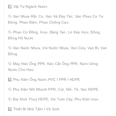
1️⃣ Vật Tư Ngành Nước
💦 Van Nhựa Rắc Co, Van Xả Đáy Téc, Van Phao Cơ Tự
Động, Phao Điện, Phao Chống Cạn.
💦 Phao Cơ Đồng, Inox, Băng Tan, Lơ Kép Inox, Đồng,
Đồng Hồ Nước
💦 Van Nước Nhựa, Vòi Nước Nhựa, Van Cửa, Van Bi, Van
Đồng
💦 Máy Hàn Ống PPR, Kéo Cắt Ống PPR, Núm Uống
Nước Cho Heo.
2️⃣ Phụ Kiện Ống Nước PVC I PPR I HDPE
💦 Phụ Kiện Nối Nhanh PPR, Cút, Nối, Tê, Van HDPE.
💦 Đai Khởi Thuỷ HDPE, Vòi Tưới Cây, Phụ Kiện Inox.
3️⃣ Thiết Bị Nhà Tắm I Vệ Sinh