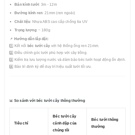
Bán kính tưới
: 3m - 12m
Đường kính ren
: 21mm (ren ngoài)
Chất liệu
: Nhựa ABS cao cấp chống tia UV
Trọng lượng
: ~ 180g
📌
Hướng dẫn lắp đặt:
1️⃣ Kết nối
béc tưới cây
với hệ thống ống ren 21mm.
2️⃣ Điều chỉnh góc tưới phù hợp với cây trồng.
3️⃣ Kiểm tra lưu lượng nước và đảm bảo béc tưới hoạt động ổn định.
4️⃣ Bảo trì định kỳ để duy trì hiệu suất tưới tối ưu.
📊
So sánh với béc tưới cây thông thường
Béc tưới cây
Béc tưới thông
Tiêu chí
cánh đập của
thường
chúng tôi