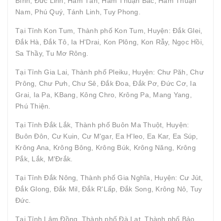
Bình, Đức Linh, Hàm Tân, Hàm Thuận Bắc, Hàm Thuận
Nam, Phú Quý, Tánh Linh, Tuy Phong.
Tại Tỉnh Kon Tum, Thành phố Kon Tum, Huyện: Đắk Glei,
Đắk Hà, Đắk Tô, Ia H'Drai, Kon Plông, Kon Rẫy, Ngọc Hồi,
Sa Thầy, Tu Mơ Rông.
Tại Tỉnh Gia Lai, Thành phố Pleiku, Huyện: Chư Păh, Chư
Prông, Chư Pưh, Chư Sê, Đắk Đoa, Đắk Pơ, Đức Cơ, Ia
Grai, Ia Pa, KBang, Kông Chro, Krông Pa, Mang Yang,
Phú Thiện.
Tại Tỉnh Đắk Lắk, Thành phố Buôn Ma Thuột, Huyện:
Buôn Đôn, Cư Kuin, Cư M'gar, Ea H'leo, Ea Kar, Ea Súp,
Krông Ana, Krông Bông, Krông Búk, Krông Năng, Krông
Pắk, Lắk, M'Đrắk.
Tại Tỉnh Đắk Nông, Thành phố Gia Nghĩa, Huyện: Cư Jút,
Đắk Glong, Đắk Mil, Đắk R'Lấp, Đắk Song, Krông Nô, Tuy
Đức.
Tại Tỉnh Lâm Đồng, Thành phố Đà Lạt, Thành phố Bảo