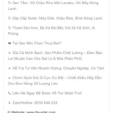
💦 Sen Tắm, Vòi Chậu Rửa Mặt Lavabo, Vòi Bếp Nóng
Lạnh.
💦 Dây Cấp Nước: Máy Giặt, Chậu Rửa, Bình Nóng Lạnh.
💦 Thoát Sàn Inox, Bộ Xả Két Bệt, Vòi Xịt Vệ Sinh, Xi
Phông
❤️ Tại Sao Nên Chọn Thuý Đạt?
🔹 Giá Cả Minh Bạch, Sản Phẩm Chất Lượng – Đảm Bảo
Lợi Nhuận Cao Cho Đại Lý & Nhà Phân Phối.
🔹 Hỗ Trợ Tư Vấn Nhanh Chóng, Chuyên Nghiệp, Có Tâm
🔹 Chính Sách Giá Sỉ Cực Ưu Đãi – Chiết Khấu Hấp Dẫn
Cho Đơn Hàng Số Lượng Lớn.
📞 Liên Hệ Ngay Để Được Hỗ Trợ Nhiệt Tình
📱 Zalo/Hotline: 0932.666.222
🌐
Website: www.thuydat.com