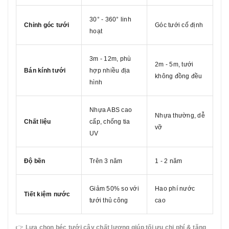
30° - 360° linh
Chỉnh góc tưới
Góc tưới cố định
hoạt
3m - 12m, phù
2m - 5m, tưới
Bán kính tưới
hợp nhiều địa
không đồng đều
hình
Nhựa ABS cao
Nhựa thường, dễ
Chất liệu
cấp, chống tia
vỡ
UV
Độ bền
Trên 3 năm
1 - 2 năm
Giảm 50% so với
Hao phí nước
Tiết kiệm nước
tưới thủ công
cao
👉
Lựa chọn béc tưới cây chất lượng giúp tối ưu chi phí & tăng