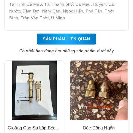
Tại Tỉnh Cà Mau, Tại Thành phố: Cà Mau, Huyện: Cái
Nước, Đầm Dơi, Năm Căn, Ngọc Hiển, Phú Tân, Thới
Bình, Trần Văn Thời, U Minh
SẢN PHẨM LIÊN QUAN
Có phải bạn đang tìm những sản phẩm dưới đây
Gioăng Cao Su Lắp Béc Tưới Cây Đồng (3 loại)
Béc Đồng Ngắn