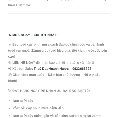
hiệu suất tưới!
🔥
MUA NGAY – GIÁ TỐT NHẤT!
🔹
Béc tưới cây phun mưa cánh đập có chỉnh góc và bán kính
tưới ren ngoài 21mm
giúp
tưới hiệu quả, tiết kiệm nước, độ bền
cao
!
🎯
LIÊN HỆ NGAY
để nhận báo giá tốt nhất & tư vấn tận tình!
📲
Kết bạn Zalo:
Thuý Đạt Ngành Nước – 0932666222
📦
Giao hàng toàn quốc – Đảm bảo chất lượng – Hỗ trợ bảo
hành!
🚀
ĐẶT HÀNG NGAY ĐỂ NHẬN ƯU ĐÃI ĐẶC BIỆT!
🚀
Béc tưới cây
Vòi tưới cây phun mưa cánh đập
Béc tưới cây chỉnh góc và bán kính tưới ren ngoài 21mm