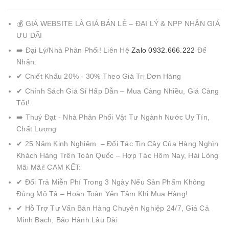
💰 GIÁ WEBSITE LÀ GIÁ BÁN LẺ – ĐẠI LÝ & NPP NHẬN GIÁ
ƯU ĐÃI
➡️ Đại Lý/Nhà Phân Phối! Liên Hệ
Zalo 0932.666.222
Để
Nhận:
✔ Chiết Khấu 20% - 30% Theo Giá Trị Đơn Hàng
✔ Chính Sách Giá Sỉ Hấp Dẫn – Mua Càng Nhiều, Giá Càng
Tốt!
➡️ Thuý Đạt - Nhà Phân Phối Vật Tư Ngành Nước Uy Tín,
Chất Lượng
✔ 25 Năm Kinh Nghiệm – Đối Tác Tin Cậy Của Hàng Nghìn
Khách Hàng Trên Toàn Quốc – Hợp Tác Hôm Nay, Hài Lòng
Mãi Mãi! CAM KẾT:
✔ Đổi Trả Miễn Phí Trong 3 Ngày Nếu Sản Phẩm Không
Đúng Mô Tả – Hoàn Toàn Yên Tâm Khi Mua Hàng!
✔ Hỗ Trợ Tư Vấn Bán Hàng Chuyên Nghiệp 24/7, Giá Cả
Minh Bạch, Bảo Hành Lâu Dài