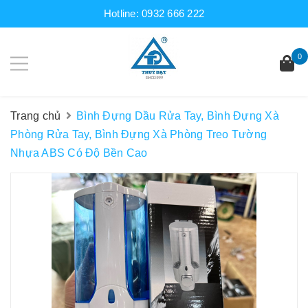
Hotline:
0932 666 222
0
Trang chủ
Bình Đựng Dầu Rửa Tay, Bình Đựng Xà
Phòng Rửa Tay, Bình Đựng Xà Phòng Treo Tường
Nhựa ABS Có Độ Bền Cao