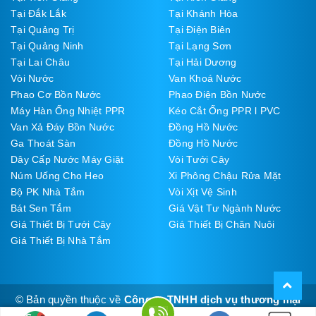
Tại Đắk Lắk
Tại Khánh Hòa
Tại Quảng Trị
Tại Điện Biên
Tại Quảng Ninh
Tại Lạng Sơn
Tại Lai Châu
Tại Hải Dương
Vòi Nước
Van Khoá Nước
Phao Cơ Bồn Nước
Phao Điện Bồn Nước
Máy Hàn Ống Nhiệt PPR
Kéo Cắt Ống PPR l PVC
Van Xả Đáy Bồn Nước
Đồng Hồ Nước
Ga Thoát Sàn
Đồng Hồ Nước
Dây Cấp Nước Máy Giặt
Vòi Tưới Cây
Núm Uống Cho Heo
Xi Phông Chậu Rửa Mặt
Bộ PK Nhà Tắm
Vòi Xịt Vệ Sinh
Bát Sen Tắm
Giá Vật Tư Ngành Nước
Giá Thiết Bị Tưới Cây
Giá Thiết Bị Chăn Nuôi
Giá Thiết Bị Nhà Tắm
© Bản quyền thuộc về
Công ty TNHH dịch vụ thương mại