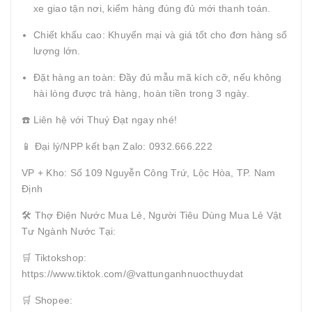
xe giao tận nơi, kiểm hàng đúng đủ mới thanh toán.
Chiết khấu cao: Khuyến mại và giá tốt cho đơn hàng số
lượng lớn.
Đặt hàng an toàn: Đầy đủ mẫu mã kích cỡ, nếu không
hài lòng được trả hàng, hoàn tiền trong 3 ngày.
☎️ Liên hệ với Thuý Đạt ngay nhé!
📱 Đại lý/NPP kết bạn Zalo: 0932.666.222
VP + Kho: Số 109 Nguyễn Công Trứ, Lộc Hòa, TP. Nam
Định
🛠️ Thợ Điện Nước Mua Lẻ, Người Tiêu Dùng Mua Lẻ Vật
Tư Ngành Nước Tại:
🛒 Tiktokshop:
https://www.tiktok.com/@vattunganhnuocthuydat
🛒 Shopee: