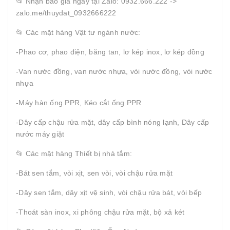
📂 Nhận báo giá ngay tại Zalo: 0932.666.222 ->
zalo.me/thuydat_0932666222
📂 Các mặt hàng Vật tư ngành nước:
-Phao cơ, phao điện, băng tan, lơ kép inox, lơ kép đồng
-Van nước đồng, van nước nhựa, vòi nước đồng, vòi nước
nhựa
-Máy hàn ống PPR, Kéo cắt ống PPR
-Dây cấp chậu rửa mặt, dây cấp bình nóng lạnh, Dây cấp
nước máy giặt
📂 Các mặt hàng Thiết bị nhà tắm:
-Bát sen tắm, vòi xịt, sen vòi, vòi chậu rửa mặt
-Dây sen tắm, dây xịt vệ sinh, vòi chậu rửa bát, vòi bếp
-Thoát sàn inox, xi phông chậu rửa mặt, bộ xả két