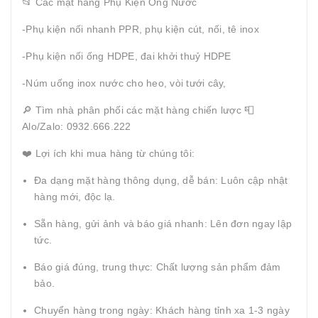
📂 Các mặt hàng Phụ Kiện Ống Nước
-Phụ kiện nối nhanh PPR, phụ kiện cút, nối, tê inox
-Phụ kiện nối ống HDPE, đai khởi thuỷ HDPE
-Núm uống inox nước cho heo, vòi tưới cây,
🔎 Tìm nhà phân phối các mặt hàng chiến lược 📮
Alo/Zalo: 0932.666.222
❤️ Lợi ích khi mua hàng từ chúng tôi:
Đa dạng mặt hàng thông dụng, dễ bán: Luôn cập nhật
hàng mới, độc lạ.
Sẵn hàng, gửi ảnh và báo giá nhanh: Lên đơn ngay lập
tức.
Báo giá đúng, trung thực: Chất lượng sản phẩm đảm
bảo.
Chuyển hàng trong ngày: Khách hàng tỉnh xa 1-3 ngày