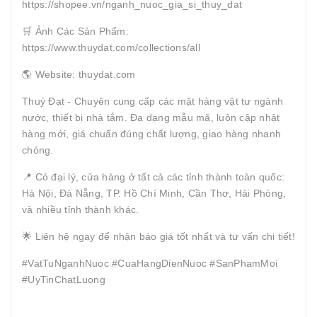
https://shopee.vn/nganh_nuoc_gia_si_thuy_dat
🛒 Ảnh Các Sản Phẩm:
https://www.thuydat.com/collections/all
🌎 Website: thuydat.com
Thuý Đạt - Chuyên cung cấp các mặt hàng vật tư ngành
nước, thiết bị nhà tắm. Đa dạng mẫu mã, luôn cập nhật
hàng mới, giá chuẩn đúng chất lượng, giao hàng nhanh
chóng.
📍 Có đại lý, cửa hàng ở tất cả các tỉnh thành toàn quốc:
Hà Nội, Đà Nẵng, TP. Hồ Chí Minh, Cần Thơ, Hải Phòng,
và nhiều tỉnh thành khác.
🌟 Liên hệ ngay để nhận báo giá tốt nhất và tư vấn chi tiết!
#VatTuNganhNuoc #CuaHangDienNuoc #SanPhamMoi
#UyTinChatLuong