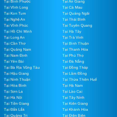
Tại Bình Phước
Tại An Giang
Tại Vĩnh Long
Tại Cà Mau
Tại Kon Tum
Tại Quảng Ngãi
Tại Nghệ An
Tại Thái Bình
Tại Vĩnh Phúc
Tại Tuyên Quang
Tại Hồ Chí Minh
Tại Hà Tây
Tại Long An
Tại Trà Vinh
Tại Cần Thơ
Tại Bình Thuận
Tại Quảng Nam
Tại Thanh Hóa
Tại Nam Định
Tại Phú Thọ
Tại Yên Bái
Tại Đà Nẵng
Tại Bà Rịa Vũng Tàu
Tại Đồng Tháp
Tại Hậu Giang
Tại Lâm Đồng
Tại Ninh Thuận
Tại Thừa Thiên Huế
Tại Hòa Bình
Tại Hà Nam
Tại Sơn La
Tại Lào Cai
Tại Hà Nội
Tại Tây Ninh
Tại Tiền Giang
Tại Kiên Giang
Tại Đắk Lắk
Tại Khánh Hòa
Tại Quảng Trị
Tại Điện Biên