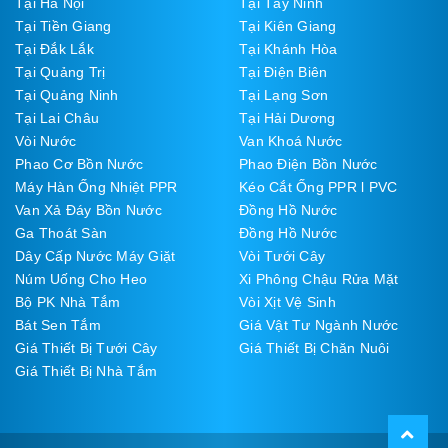
Tại Hà Nội
Tại Tây Ninh
Tại Tiền Giang
Tại Kiên Giang
Tại Đắk Lắk
Tại Khánh Hòa
Tại Quảng Trị
Tại Điện Biên
Tại Quảng Ninh
Tại Lạng Sơn
Tại Lai Châu
Tại Hải Dương
Vòi Nước
Van Khoá Nước
Phao Cơ Bồn Nước
Phao Điện Bồn Nước
Máy Hàn Ống Nhiệt PPR
Kéo Cắt Ống PPR l PVC
Van Xả Đáy Bồn Nước
Đồng Hồ Nước
Ga Thoát Sàn
Đồng Hồ Nước
Dây Cấp Nước Máy Giặt
Vòi Tưới Cây
Núm Uống Cho Heo
Xi Phông Chậu Rửa Mặt
Bộ PK Nhà Tắm
Vòi Xịt Vệ Sinh
Bát Sen Tắm
Giá Vật Tư Ngành Nước
Giá Thiết Bị Tưới Cây
Giá Thiết Bị Chăn Nuôi
Giá Thiết Bị Nhà Tắm