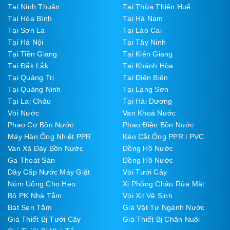
Tại Ninh Thuận
Tại Thừa Thiên Huế
Tại Hòa Bình
Tại Hà Nam
Tại Sơn La
Tại Lào Cai
Tại Hà Nội
Tại Tây Ninh
Tại Tiền Giang
Tại Kiên Giang
Tại Đắk Lắk
Tại Khánh Hòa
Tại Quảng Trị
Tại Điện Biên
Tại Quảng Ninh
Tại Lạng Sơn
Tại Lai Châu
Tại Hải Dương
Vòi Nước
Van Khoá Nước
Phao Cơ Bồn Nước
Phao Điện Bồn Nước
Máy Hàn Ống Nhiệt PPR
Kéo Cắt Ống PPR l PVC
Van Xả Đáy Bồn Nước
Đồng Hồ Nước
Ga Thoát Sàn
Đồng Hồ Nước
Dây Cấp Nước Máy Giặt
Vòi Tưới Cây
Núm Uống Cho Heo
Xi Phông Chậu Rửa Mặt
Bộ PK Nhà Tắm
Vòi Xịt Vệ Sinh
Bát Sen Tắm
Giá Vật Tư Ngành Nước
Giá Thiết Bị Tưới Cây
Giá Thiết Bị Chăn Nuôi