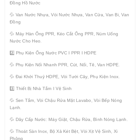
Đồng Hồ Nước
💦 Van Nước Nhựa, Vòi Nước Nhựa, Van Cửa, Van Bi, Van
Đồng
💦 Máy Hàn Ống PPR, Kéo Cắt Ống PPR, Núm Uống
Nước Cho Heo.
2️⃣ Phụ Kiện Ống Nước PVC I PPR I HDPE
💦 Phụ Kiện Nối Nhanh PPR, Cút, Nối, Tê, Van HDPE.
💦 Đai Khởi Thuỷ HDPE, Vòi Tưới Cây, Phụ Kiện Inox.
3️⃣ Thiết Bị Nhà Tắm I Vệ Sinh
💦 Sen Tắm, Vòi Chậu Rửa Mặt Lavabo, Vòi Bếp Nóng
Lạnh.
💦 Dây Cấp Nước: Máy Giặt, Chậu Rửa, Bình Nóng Lạnh.
💦 Thoát Sàn Inox, Bộ Xả Két Bệt, Vòi Xịt Vệ Sinh, Xi
Phông