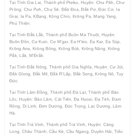
Tại Tỉnh Gia Lai, Thành phố Pleiku, Huyện: Chư Păh, Chư
Prông, Chư Pưh, Chư Sê, Đắk Đoa, Đắk Pơ, Đức Cơ, Ia
Grai, Ia Pa, KBang, Kông Chro, Krông Pa, Mang Yang,
Phú Thiện.
Tại Tỉnh Đắk Lắk, Thành phố Buôn Ma Thuột, Huyện:
Buôn Đôn, Cư Kuin, Cư M'gar, Ea H'leo, Ea Kar, Ea Súp,
Krông Ana, Krông Bông, Krông Búk, Krông Năng, Krông
Pắk, Lắk, M'Đrắk.
Tại Tỉnh Đắk Nông, Thành phố Gia Nghĩa, Huyện: Cư Jút,
Đắk Glong, Đắk Mil, Đắk R'Lấp, Đắk Song, Krông Nô, Tuy
Đức.
Tại Tỉnh Lâm Đồng, Thành phố Đà Lạt, Thành phố Bảo
Lộc, Huyện: Bảo Lâm, Cát Tiên, Đạ Huoai, Đạ Tẻh, Đam
Rông, Di Linh, Đơn Dương, Đức Trọng, Lạc Dương, Lâm
Hà.
Tại Tỉnh Trà Vinh, Thành phố Trà Vinh, Huyện: Càng
Long, Châu Thành, Cầu Kè, Cầu Ngang, Duyên Hải, Tiểu