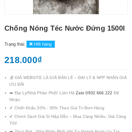
Chống Nóng Téc Nước Đứng 1500l
Trạng thái:
Hết hàng
218.000₫
💰 GIÁ WEBSITE LÀ GIÁ BÁN LẺ – ĐẠI LÝ & NPP NHẬN GIÁ
ƯU ĐÃI
➡️ Đại Lý/Nhà Phân Phối! Liên Hệ
Zalo 0932.666.222
Để
Nhận:
✔ Chiết Khấu 20% - 30% Theo Giá Trị Đơn Hàng
✔ Chính Sách Giá Sỉ Hấp Dẫn – Mua Càng Nhiều, Giá Càng
Tốt!
➡️ Thuý Đạt - Nhà Phân Phối Vật Tư Ngành Nước Uy Tín,