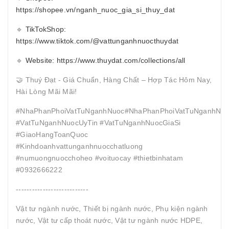
https://shopee.vn/nganh_nuoc_gia_si_thuy_dat
🔹
TikTokShop:
https://www.tiktok.com/@vattunganhnuocthuydat
🔹
Website: https://www.thuydat.com/collections/all
🤝 Thuý Đạt - Giá Chuẩn, Hàng Chất – Hợp Tác Hôm Nay,
Hài Lòng Mãi Mãi!
#NhaPhanPhoiVatTuNganhNuoc#NhaPhanPhoiVatTuNganhNuo
#VatTuNganhNuocUyTin #VatTuNganhNuocGiaSi
#GiaoHangToanQuoc
#Kinhdoanhvattunganhnuocchatluong
#numuongnuocchoheo #voituocay #thietbinhatam
#0932666222
---------------------------
Vật tư ngành nước, Thiết bị ngành nước, Phụ kiện ngành
nước, Vật tư cấp thoát nước, Vật tư ngành nước HDPE,