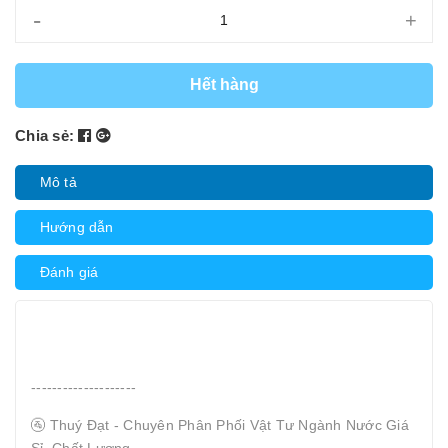
-
+
Hết hàng
Chia sẻ:
Mô tả
Hướng dẫn
Đánh giá
--------------------
🚰 Thuý Đạt - Chuyên Phân Phối Vật Tư Ngành Nước Giá
Sỉ, Chất Lượng