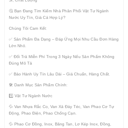
🤔 Bạn Đang Tìm Kiếm Nhà Phân Phối Vật Tư Ngành
Nước Uy Tín, Giá Cả Hợp Lý?
Chúng Tôi Cam Kết:
✅ Sản Phẩm Đa Dạng – Đáp Ứng Mọi Nhu Cầu Đơn Hàng
Lớn Nhỏ.
✅ Đổi Trả Miễn Phí Trong 3 Ngày Nếu Sản Phẩm Không
Đúng Mô Tả
✅ Bảo Hành Uy Tín Lâu Dài – Giá Chuẩn, Hàng Chất.
🛠 Danh Mục Sản Phẩm Chính:
1️⃣ Vật Tư Ngành Nước
💦 Van Nhựa Rắc Co, Van Xả Đáy Téc, Van Phao Cơ Tự
Động, Phao Điện, Phao Chống Cạn.
💦 Phao Cơ Đồng, Inox, Băng Tan, Lơ Kép Inox, Đồng,