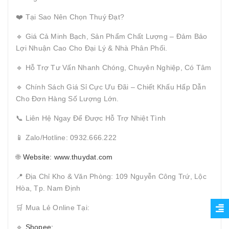
❤️ Tại Sao Nên Chọn Thuý Đạt?
🔹 Giá Cả Minh Bạch, Sản Phẩm Chất Lượng – Đảm Bảo
Lợi Nhuận Cao Cho Đại Lý & Nhà Phân Phối.
🔹 Hỗ Trợ Tư Vấn Nhanh Chóng, Chuyên Nghiệp, Có Tâm
🔹 Chính Sách Giá Sỉ Cực Ưu Đãi – Chiết Khấu Hấp Dẫn
Cho Đơn Hàng Số Lượng Lớn.
📞 Liên Hệ Ngay Để Được Hỗ Trợ Nhiệt Tình
📱 Zalo/Hotline: 0932.666.222
🌐
Website: www.thuydat.com
📍 Địa Chỉ Kho & Văn Phòng: 109 Nguyễn Công Trứ, Lộc
Hòa, Tp. Nam Định
🛒 Mua Lẻ Online Tại:
🔹
Shopee: