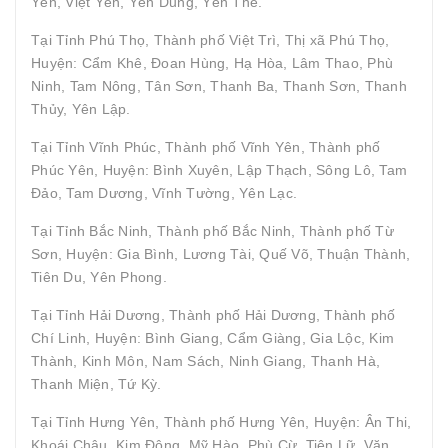
Yên, Việt Yên, Yên Dũng, Yên Thế.
Tại Tỉnh Phú Thọ, Thành phố Việt Trì, Thị xã Phú Thọ,
Huyện: Cẩm Khê, Đoan Hùng, Hạ Hòa, Lâm Thao, Phù
Ninh, Tam Nông, Tân Sơn, Thanh Ba, Thanh Sơn, Thanh
Thủy, Yên Lập.
Tại Tỉnh Vĩnh Phúc, Thành phố Vĩnh Yên, Thành phố
Phúc Yên, Huyện: Bình Xuyên, Lập Thạch, Sông Lô, Tam
Đảo, Tam Dương, Vĩnh Tường, Yên Lạc.
Tại Tỉnh Bắc Ninh, Thành phố Bắc Ninh, Thành phố Từ
Sơn, Huyện: Gia Bình, Lương Tài, Quế Võ, Thuận Thành,
Tiên Du, Yên Phong.
Tại Tỉnh Hải Dương, Thành phố Hải Dương, Thành phố
Chí Linh, Huyện: Bình Giang, Cẩm Giàng, Gia Lộc, Kim
Thành, Kinh Môn, Nam Sách, Ninh Giang, Thanh Hà,
Thanh Miện, Tứ Kỳ.
Tại Tỉnh Hưng Yên, Thành phố Hưng Yên, Huyện: Ân Thi,
Khoái Châu, Kim Động, Mỹ Hào, Phù Cừ, Tiên Lữ, Văn