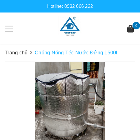
Hotline:
0932 666 222
0
Trang chủ
Chống Nóng Téc Nước Đứng 1500l