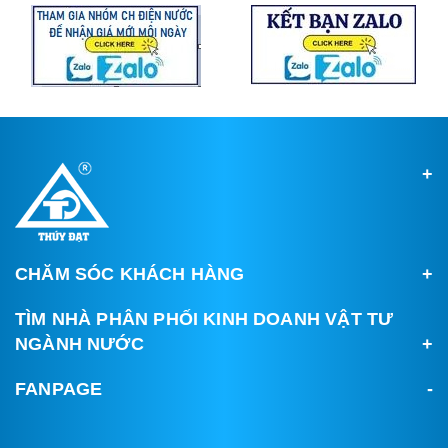
CHĂM SÓC KHÁCH HÀNG
TÌM NHÀ PHÂN PHỐI KINH DOANH VẬT TƯ
NGÀNH NƯỚC
FANPAGE