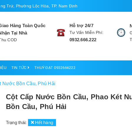
ng Trứ, Phường Lộc Hòa, TP. Nam Định
Giao Hàng Toàn Quốc
Hỗ trợ 24/7
Tư Vấn Miễn Phí:
Nhận Tại Nhà
G
0932.666.222
Thu COD
HIỆU
TIN TỨC
THUÝ ĐẠT 0932666222
t Nước Bồn Cầu, Phú Hải
Cột Cấp Nước Bồn Cầu, Phao Két N
Bồn Cầu, Phú Hải
Trạng thái:
Hết hàng