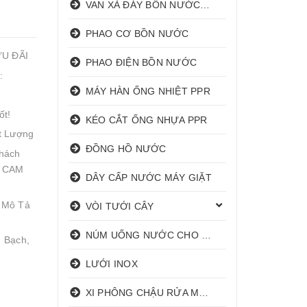
VAN XẢ ĐÁY BỒN NƯỚC INOX
PHAO CƠ BỒN NƯỚC
ƯU ĐÃI
PHAO ĐIỆN BỒN NƯỚC
:
MÁY HÀN ỐNG NHIỆT PPR
ốt!
KÉO CẮT ỐNG NHỰA PPR
t Lượng
ĐỒNG HỒ NƯỚC
hách
! CAM
DÂY CẤP NƯỚC MÁY GIẶT
 Mô Tả
VÒI TƯỚI CÂY
NÚM UỐNG NƯỚC CHO HEO
 Bạch,
LƯỚI INOX
XI PHÔNG CHẬU RỬA MẶT I XẢ LAVABO