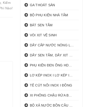
y, Kiểm
GA THOÁT SÀN
Phí Nào!
BỘ PHỤ KIỆN NHÀ TẮM
BÁT SEN TẮM
VÒI XỊT VỆ SINH
DÂY CẤP NƯỚC NÓNG LẠNH
DÂY SEN TẮM, DÂY XỊT VỆ SINH
PHỤ KIỆN ĐEN ỐNG HDPE HATHACO
LƠ KÉP INOX I LƠ KÉP INOX ĐỒNG
TÊ CÚT NỐI INOX I ĐỒNG
XI PHÔNG CHẬU RỬA BÁT 1 HỐ I 2 HỐ
BỘ XẢ NƯỚC BỒN CẦU NHẤN I GẠT