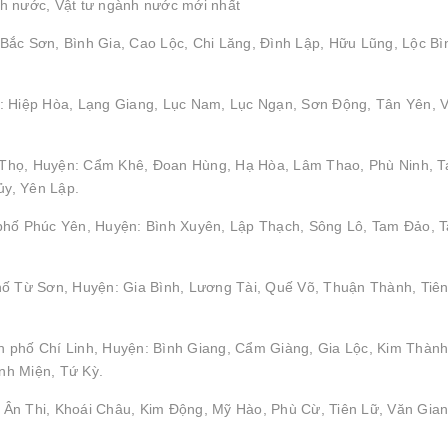
h nước, Vật tư ngành nước mới nhất
Bắc Sơn, Bình Gia, Cao Lộc, Chi Lăng, Đình Lập, Hữu Lũng, Lộc Bì
: Hiệp Hòa, Lạng Giang, Lục Nam, Lục Ngạn, Sơn Động, Tân Yên, V
hú Thọ, Huyện: Cẩm Khê, Đoan Hùng, Hạ Hòa, Lâm Thao, Phù Ninh, 
y, Yên Lập.
 phố Phúc Yên, Huyện: Bình Xuyên, Lập Thạch, Sông Lô, Tam Đảo, 
hố Từ Sơn, Huyện: Gia Bình, Lương Tài, Quế Võ, Thuận Thành, Tiên
 phố Chí Linh, Huyện: Bình Giang, Cẩm Giàng, Gia Lộc, Kim Thành
nh Miện, Tứ Kỳ.
Ân Thi, Khoái Châu, Kim Động, Mỹ Hào, Phù Cừ, Tiên Lữ, Văn Gian