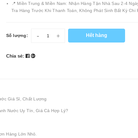
📍 Miền Trung & Miền Nam: Nhận Hàng Tận Nhà Sau 2-4 Ngà
Tra Hàng Trước Khi Thanh Toán, Không Phát Sinh Bất Kỳ Chi 
-
+
Hết hàng
Số lượng:
Chia sẻ:
ước Giá Sỉ, Chất Lượng
ành Nước Uy Tín, Giá Cả Hợp Lý?
ơn Hàng Lớn Nhỏ.