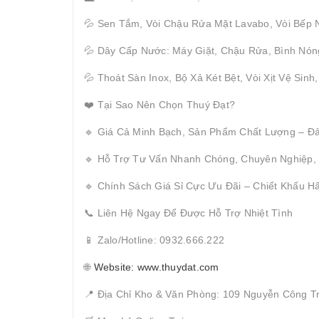
💦 Sen Tắm, Vòi Chậu Rửa Mặt Lavabo, Vòi Bếp 
💦 Dây Cấp Nước: Máy Giặt, Chậu Rửa, Bình Nón
💦 Thoát Sàn Inox, Bộ Xả Két Bệt, Vòi Xịt Vệ Sinh
❤️ Tại Sao Nên Chọn Thuý Đạt?
🔹 Giá Cả Minh Bạch, Sản Phẩm Chất Lượng – Đ
🔹 Hỗ Trợ Tư Vấn Nhanh Chóng, Chuyên Nghiệp,
🔹 Chính Sách Giá Sỉ Cực Ưu Đãi – Chiết Khấu 
📞 Liên Hệ Ngay Để Được Hỗ Trợ Nhiệt Tình
📱 Zalo/Hotline: 0932.666.222
🌐
Website: www.thuydat.com
📍 Địa Chỉ Kho & Văn Phòng: 109 Nguyễn Công T