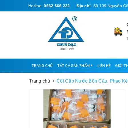
Hotline:
0932 666 222
Địa chỉ
:
Số 109 Nguyễn Cô
TRANG CHỦ
TẤT CẢ SẢN PHẨM
LIÊN HỆ
GIỚI T
Trang chủ
Cột Cấp Nước Bồn Cầu, Phao Ké