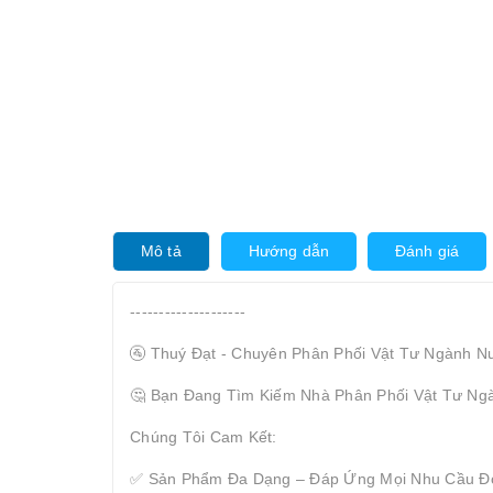
Mô tả
Hướng dẫn
Đánh giá
--------------------
🚰 Thuý Đạt - Chuyên Phân Phối Vật Tư Ngành N
🤔 Bạn Đang Tìm Kiếm Nhà Phân Phối Vật Tư Ng
Chúng Tôi Cam Kết:
✅ Sản Phẩm Đa Dạng – Đáp Ứng Mọi Nhu Cầu Đ