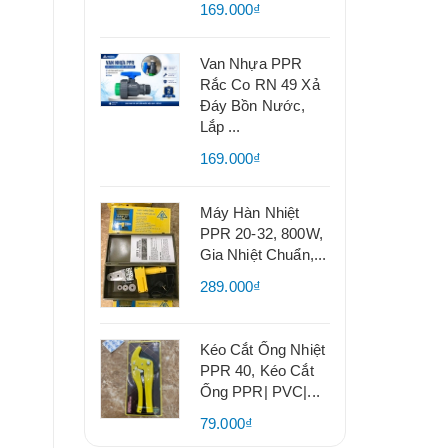
169.000₫
Van Nhựa PPR
Rắc Co RN 49 Xả
Đáy Bồn Nước,
Lắp ...
169.000₫
Máy Hàn Nhiệt
PPR 20-32, 800W,
Gia Nhiệt Chuẩn,...
289.000₫
Kéo Cắt Ống Nhiệt
PPR 40, Kéo Cắt
Ống PPR| PVC|...
79.000₫