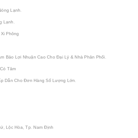
Nóng Lạnh.
g Lạnh.
, Xi Phông
ảm Bảo Lợi Nhuận Cao Cho Đại Lý & Nhà Phân Phối.
 Có Tâm
Hấp Dẫn Cho Đơn Hàng Số Lượng Lớn.
rứ, Lộc Hòa, Tp. Nam Định