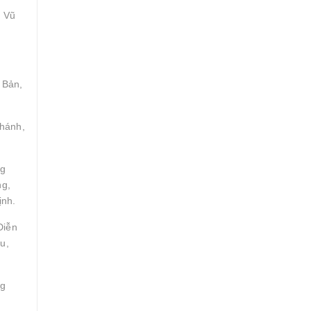
, Vũ
 Bản,
Khánh,
ng
ng,
ịnh.
Diễn
u,
ng