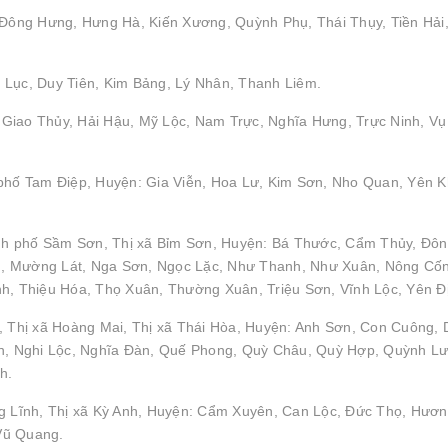
: Đông Hưng, Hưng Hà, Kiến Xương, Quỳnh Phụ, Thái Thụy, Tiền Hải
 Lục, Duy Tiên, Kim Bảng, Lý Nhân, Thanh Liêm.
Giao Thủy, Hải Hậu, Mỹ Lộc, Nam Trực, Nghĩa Hưng, Trực Ninh, Vụ
 phố Tam Điệp, Huyện: Gia Viễn, Hoa Lư, Kim Sơn, Nho Quan, Yên 
nh phố Sầm Sơn, Thị xã Bỉm Sơn, Huyện: Bá Thước, Cẩm Thủy, Đô
h, Mường Lát, Nga Sơn, Ngọc Lặc, Như Thanh, Như Xuân, Nông Cố
 Thiệu Hóa, Thọ Xuân, Thường Xuân, Triệu Sơn, Vĩnh Lộc, Yên Đ
, Thị xã Hoàng Mai, Thị xã Thái Hòa, Huyện: Anh Sơn, Con Cuông, 
, Nghi Lộc, Nghĩa Đàn, Quế Phong, Quỳ Châu, Quỳ Hợp, Quỳnh Lư
h.
ng Lĩnh, Thị xã Kỳ Anh, Huyện: Cẩm Xuyên, Can Lộc, Đức Thọ, Hươ
Vũ Quang.