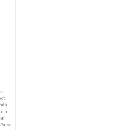
tư
ước
nhập
gành
inh
Vật tư