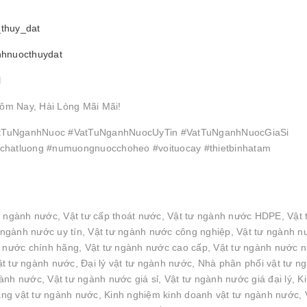
_thuy_dat
nhnuocthuydat
l
ôm Nay, Hài Lòng Mãi Mãi!
TuNganhNuoc #VatTuNganhNuocUyTin #VatTuNganhNuocGiaSi
hatluong #numuongnuocchoheo #voituocay #thietbinhatam
n ngành nước, Vật tư cấp thoát nước, Vật tư ngành nước HDPE, Vật 
ngành nước uy tín, Vật tư ngành nước công nghiệp, Vật tư ngành n
h nước chính hãng, Vật tư ngành nước cao cấp, Vật tư ngành nước 
t tư ngành nước, Đại lý vật tư ngành nước, Nhà phân phối vật tư n
nh nước, Vật tư ngành nước giá sỉ, Vật tư ngành nước giá đại lý, K
g vật tư ngành nước, Kinh nghiệm kinh doanh vật tư ngành nước, 