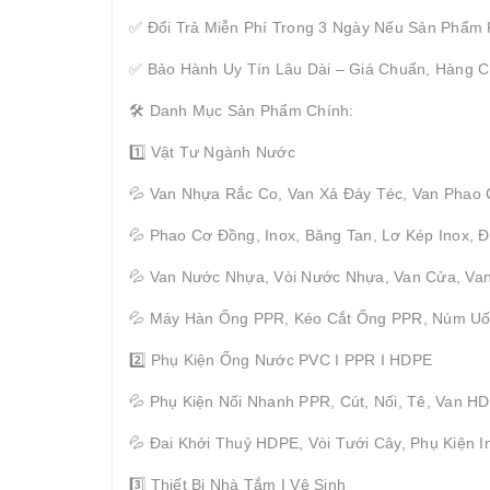
✅ Đổi Trả Miễn Phí Trong 3 Ngày Nếu Sản Phẩm
✅ Bảo Hành Uy Tín Lâu Dài – Giá Chuẩn, Hàng C
🛠 Danh Mục Sản Phẩm Chính:
1️⃣ Vật Tư Ngành Nước
💦 Van Nhựa Rắc Co, Van Xả Đáy Téc, Van Phao
💦 Phao Cơ Đồng, Inox, Băng Tan, Lơ Kép Inox,
💦 Van Nước Nhựa, Vòi Nước Nhựa, Van Cửa, Van
💦 Máy Hàn Ống PPR, Kéo Cắt Ống PPR, Núm U
2️⃣ Phụ Kiện Ống Nước PVC I PPR I HDPE
💦 Phụ Kiện Nối Nhanh PPR, Cút, Nối, Tê, Van H
💦 Đai Khởi Thuỷ HDPE, Vòi Tưới Cây, Phụ Kiện I
3️⃣ Thiết Bị Nhà Tắm I Vệ Sinh