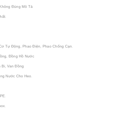
 Không Đúng Mô Tả
hất.
 Cơ Tự Động, Phao Điện, Phao Chống Cạn.
 Đồng, Đồng Hồ Nước
 Bi, Van Đồng
ống Nước Cho Heo.
DPE.
nox.