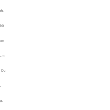
nh,
iệt
Tam
Tam
 Du,
,
g,