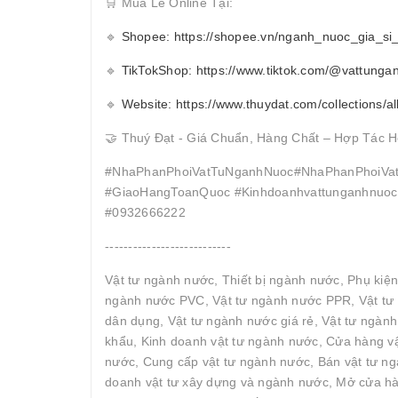
🛒 Mua Lẻ Online Tại:
🔹
Shopee: https://shopee.vn/nganh_nuoc_gia_si
🔹
TikTokShop: https://www.tiktok.com/@vattunga
🔹
Website: https://www.thuydat.com/collections/al
🤝 Thuý Đạt - Giá Chuẩn, Hàng Chất – Hợp Tác H
#NhaPhanPhoiVatTuNganhNuoc#NhaPhanPhoiVat
#GiaoHangToanQuoc #Kinhdoanhvattunganhnuocc
#0932666222
---------------------------
Vật tư ngành nước, Thiết bị ngành nước, Phụ kiệ
ngành nước PVC, Vật tư ngành nước PPR, Vật tư 
dân dụng, Vật tư ngành nước giá rẻ, Vật tư ngàn
khẩu, Kinh doanh vật tư ngành nước, Cửa hàng vậ
nước, Cung cấp vật tư ngành nước, Bán vật tư ngà
doanh vật tư xây dựng và ngành nước, Mở cửa hàn