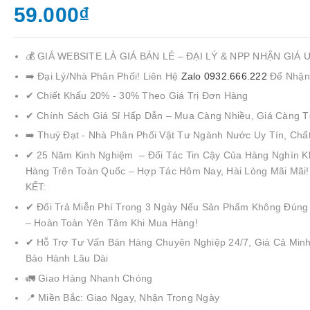
59.000₫
💰 GIÁ WEBSITE LÀ GIÁ BÁN LẺ – ĐẠI LÝ & NPP NHẬN GIÁ 
➡️ Đại Lý/Nhà Phân Phối! Liên Hệ
Zalo 0932.666.222
Để Nhận
✔ Chiết Khấu 20% - 30% Theo Giá Trị Đơn Hàng
✔ Chính Sách Giá Sỉ Hấp Dẫn – Mua Càng Nhiều, Giá Càng T
➡️ Thuý Đạt - Nhà Phân Phối Vật Tư Ngành Nước Uy Tín, Chấ
✔ 25 Năm Kinh Nghiệm – Đối Tác Tin Cậy Của Hàng Nghìn K
Hàng Trên Toàn Quốc – Hợp Tác Hôm Nay, Hài Lòng Mãi Mãi
KẾT:
✔ Đổi Trả Miễn Phí Trong 3 Ngày Nếu Sản Phẩm Không Đúng
– Hoàn Toàn Yên Tâm Khi Mua Hàng!
✔ Hỗ Trợ Tư Vấn Bán Hàng Chuyên Nghiệp 24/7, Giá Cả Minh
Bảo Hành Lâu Dài
🚛 Giao Hàng Nhanh Chóng
📍 Miền Bắc: Giao Ngay, Nhận Trong Ngày