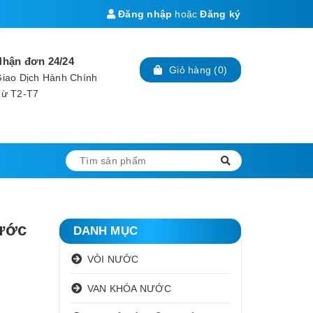
Đăng nhập
hoặc
Đăng ký
Nhận đơn 24/24
Giỏ hàng
(
0
)
iao Dịch Hành Chính
Từ T2-T7
ước
DANH MỤC
VÒI NƯỚC
VAN KHÓA NƯỚC