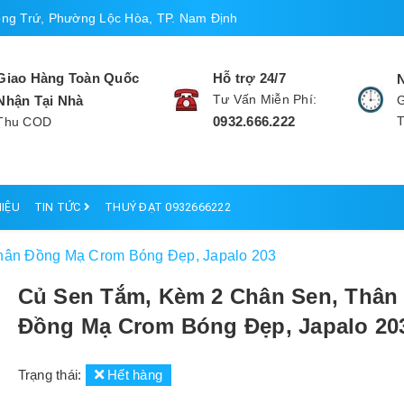
ng Trứ, Phường Lộc Hòa, TP. Nam Định
Giao Hàng Toàn Quốc
Hỗ trợ 24/7
Tư Vấn Miễn Phí:
Nhận Tại Nhà
G
0932.666.222
Thu COD
HIỆU
TIN TỨC
THUÝ ĐẠT 0932666222
hân Đồng Mạ Crom Bóng Đẹp, Japalo 203
Củ Sen Tắm, Kèm 2 Chân Sen, Thân
Đồng Mạ Crom Bóng Đẹp, Japalo 20
Trạng thái:
Hết hàng