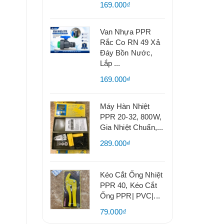
169.000₫
Van Nhựa PPR
Rắc Co RN 49 Xả
Đáy Bồn Nước,
Lắp ...
169.000₫
Máy Hàn Nhiệt
PPR 20-32, 800W,
Gia Nhiệt Chuẩn,...
289.000₫
Kéo Cắt Ống Nhiệt
PPR 40, Kéo Cắt
Ống PPR| PVC|...
79.000₫