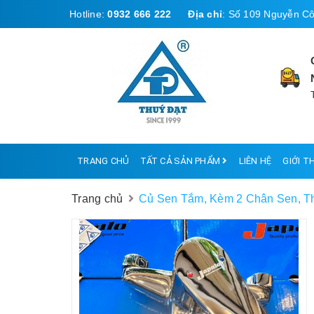
Hotline:
0932 666 222
Địa chỉ
:
Số 109 Nguyễn Cô
TRANG CHỦ
TẤT CẢ SẢN PHẨM
LIÊN HỆ
GIỚI T
Trang chủ
Củ Sen Tắm, Kèm 2 Chân Sen, T