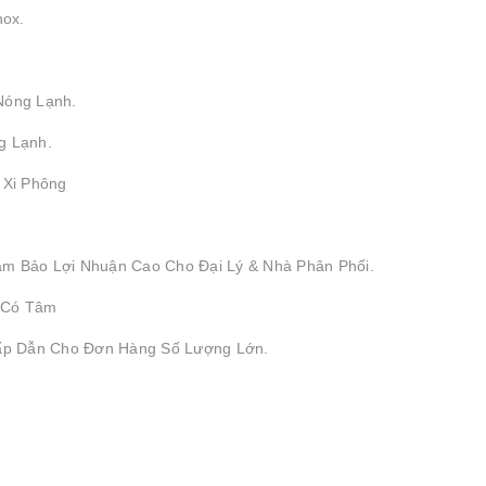
nox.
Nóng Lạnh.
g Lạnh.
, Xi Phông
ảm Bảo Lợi Nhuận Cao Cho Đại Lý & Nhà Phân Phối.
 Có Tâm
Hấp Dẫn Cho Đơn Hàng Số Lượng Lớn.