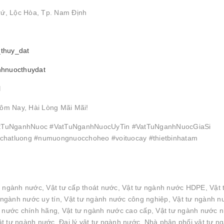
rứ, Lộc Hòa, Tp. Nam Định
_thuy_dat
nhnuocthuydat
l
ôm Nay, Hài Lòng Mãi Mãi!
TuNganhNuoc #VatTuNganhNuocUyTin #VatTuNganhNuocGiaSi
hatluong #numuongnuocchoheo #voituocay #thietbinhatam
n ngành nước, Vật tư cấp thoát nước, Vật tư ngành nước HDPE, Vật 
ngành nước uy tín, Vật tư ngành nước công nghiệp, Vật tư ngành n
h nước chính hãng, Vật tư ngành nước cao cấp, Vật tư ngành nước 
t tư ngành nước, Đại lý vật tư ngành nước, Nhà phân phối vật tư n