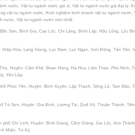
nh nước, Vật tư ngành nước giá sỉ, Vật tư ngành nước giá đại lý, K
g vật tư ngành nước, Kinh nghiệm kinh doanh vật tư ngành nước, 
h nước, Vật tư ngành nước mới nhất
Bắc Sơn, Bình Gia, Cao Lộc, Chi Lăng, Đình Lập, Hữu Lũng, Lộc Bì
: Hiệp Hòa, Lạng Giang, Lục Nam, Lục Ngạn, Sơn Động, Tân Yên, V
hú Thọ, Huyện: Cẩm Khê, Đoan Hùng, Hạ Hòa, Lâm Thao, Phù Ninh, 
y, Yên Lập.
 phố Phúc Yên, Huyện: Bình Xuyên, Lập Thạch, Sông Lô, Tam Đảo, 
hố Từ Sơn, Huyện: Gia Bình, Lương Tài, Quế Võ, Thuận Thành, Tiên
 phố Chí Linh, Huyện: Bình Giang, Cẩm Giàng, Gia Lộc, Kim Thành
nh Miện, Tứ Kỳ.