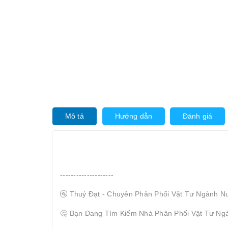
Mô tả
Hướng dẫn
Đánh giá
--------------------
🚰 Thuý Đạt - Chuyên Phân Phối Vật Tư Ngành N
🤔 Bạn Đang Tìm Kiếm Nhà Phân Phối Vật Tư Ng