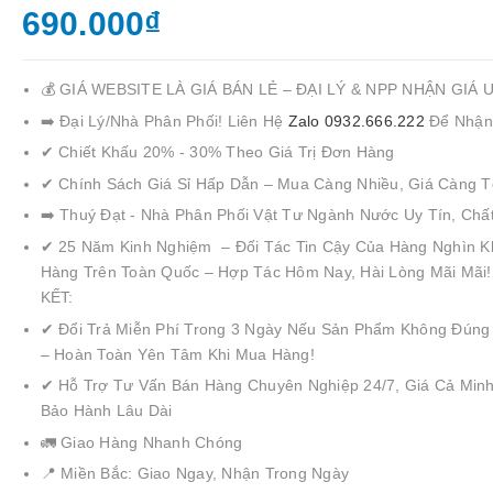
690.000₫
💰 GIÁ WEBSITE LÀ GIÁ BÁN LẺ – ĐẠI LÝ & NPP NHẬN GIÁ 
➡️ Đại Lý/Nhà Phân Phối! Liên Hệ
Zalo 0932.666.222
Để Nhận
✔ Chiết Khấu 20% - 30% Theo Giá Trị Đơn Hàng
✔ Chính Sách Giá Sỉ Hấp Dẫn – Mua Càng Nhiều, Giá Càng T
➡️ Thuý Đạt - Nhà Phân Phối Vật Tư Ngành Nước Uy Tín, Chấ
✔ 25 Năm Kinh Nghiệm – Đối Tác Tin Cậy Của Hàng Nghìn K
Hàng Trên Toàn Quốc – Hợp Tác Hôm Nay, Hài Lòng Mãi Mãi
KẾT:
✔ Đổi Trả Miễn Phí Trong 3 Ngày Nếu Sản Phẩm Không Đúng
– Hoàn Toàn Yên Tâm Khi Mua Hàng!
✔ Hỗ Trợ Tư Vấn Bán Hàng Chuyên Nghiệp 24/7, Giá Cả Minh
Bảo Hành Lâu Dài
🚛 Giao Hàng Nhanh Chóng
📍 Miền Bắc: Giao Ngay, Nhận Trong Ngày