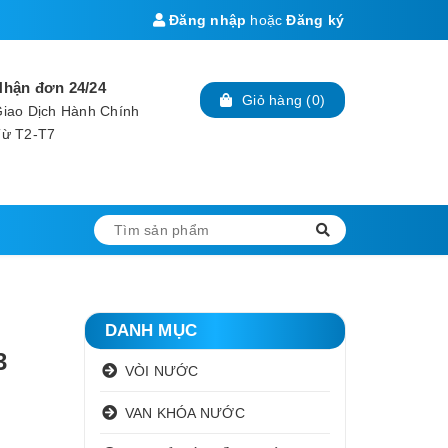
Đăng nhập
hoặc
Đăng ký
Nhận đơn 24/24
Giỏ hàng
(
0
)
iao Dịch Hành Chính
Từ T2-T7
DANH MỤC
3
VÒI NƯỚC
VAN KHÓA NƯỚC