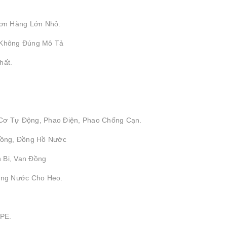
ơn Hàng Lớn Nhỏ.
 Không Đúng Mô Tả
hất.
 Cơ Tự Động, Phao Điện, Phao Chống Cạn.
 Đồng, Đồng Hồ Nước
 Bi, Van Đồng
ống Nước Cho Heo.
DPE.