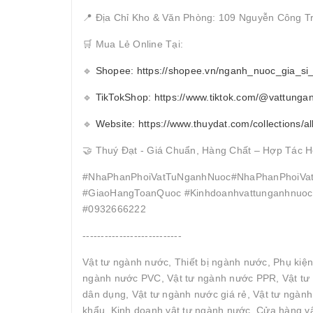
📍 Địa Chỉ Kho & Văn Phòng: 109 Nguyễn Công T
🛒 Mua Lẻ Online Tại:
🔹
Shopee: https://shopee.vn/nganh_nuoc_gia_si
🔹
TikTokShop: https://www.tiktok.com/@vattunga
🔹
Website: https://www.thuydat.com/collections/al
🤝 Thuý Đạt - Giá Chuẩn, Hàng Chất – Hợp Tác H
#NhaPhanPhoiVatTuNganhNuoc#NhaPhanPhoiVat
#GiaoHangToanQuoc #Kinhdoanhvattunganhnuocc
#0932666222
---------------------------
Vật tư ngành nước, Thiết bị ngành nước, Phụ kiệ
ngành nước PVC, Vật tư ngành nước PPR, Vật tư 
dân dụng, Vật tư ngành nước giá rẻ, Vật tư ngàn
khẩu, Kinh doanh vật tư ngành nước, Cửa hàng vậ