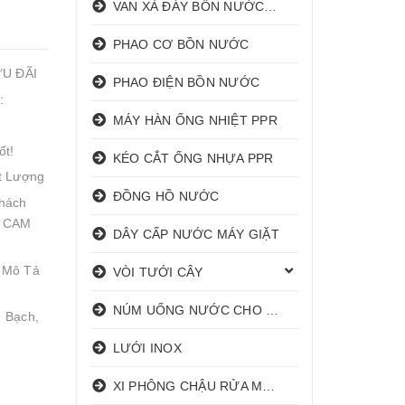
VAN XẢ ĐÁY BỒN NƯỚC INOX
PHAO CƠ BỒN NƯỚC
ƯU ĐÃI
PHAO ĐIỆN BỒN NƯỚC
:
MÁY HÀN ỐNG NHIỆT PPR
ốt!
KÉO CẮT ỐNG NHỰA PPR
t Lượng
ĐỒNG HỒ NƯỚC
hách
! CAM
DÂY CẤP NƯỚC MÁY GIẶT
 Mô Tả
VÒI TƯỚI CÂY
NÚM UỐNG NƯỚC CHO HEO
 Bạch,
LƯỚI INOX
XI PHÔNG CHẬU RỬA MẶT I XẢ LAVABO