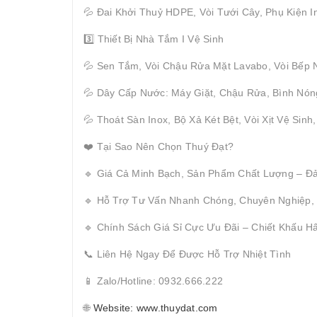
💦 Đai Khởi Thuỷ HDPE, Vòi Tưới Cây, Phụ Kiện I
3️⃣ Thiết Bị Nhà Tắm I Vệ Sinh
💦 Sen Tắm, Vòi Chậu Rửa Mặt Lavabo, Vòi Bếp 
💦 Dây Cấp Nước: Máy Giặt, Chậu Rửa, Bình Nón
💦 Thoát Sàn Inox, Bộ Xả Két Bệt, Vòi Xịt Vệ Sinh
❤️ Tại Sao Nên Chọn Thuý Đạt?
🔹 Giá Cả Minh Bạch, Sản Phẩm Chất Lượng – Đ
🔹 Hỗ Trợ Tư Vấn Nhanh Chóng, Chuyên Nghiệp,
🔹 Chính Sách Giá Sỉ Cực Ưu Đãi – Chiết Khấu 
📞 Liên Hệ Ngay Để Được Hỗ Trợ Nhiệt Tình
📱 Zalo/Hotline: 0932.666.222
🌐
Website: www.thuydat.com