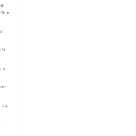
inh
Vật tư
nh,
iệt
Tam
Tam
 Du,
,