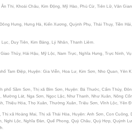
Ân Thi, Khoái Châu, Kim Động, Mỹ Hào, Phù Cừ, Tiên Lữ, Văn Gian
: Đông Hưng, Hưng Hà, Kiến Xương, Quỳnh Phụ, Thái Thụy, Tiền Hải
 Lục, Duy Tiên, Kim Bảng, Lý Nhân, Thanh Liêm.
Giao Thủy, Hải Hậu, Mỹ Lộc, Nam Trực, Nghĩa Hưng, Trực Ninh, Vụ
 phố Tam Điệp, Huyện: Gia Viễn, Hoa Lư, Kim Sơn, Nho Quan, Yên 
nh phố Sầm Sơn, Thị xã Bỉm Sơn, Huyện: Bá Thước, Cẩm Thủy, Đô
h, Mường Lát, Nga Sơn, Ngọc Lặc, Như Thanh, Như Xuân, Nông Cố
 Thiệu Hóa, Thọ Xuân, Thường Xuân, Triệu Sơn, Vĩnh Lộc, Yên Đ
, Thị xã Hoàng Mai, Thị xã Thái Hòa, Huyện: Anh Sơn, Con Cuông, 
, Nghi Lộc, Nghĩa Đàn, Quế Phong, Quỳ Châu, Quỳ Hợp, Quỳnh Lư
h.