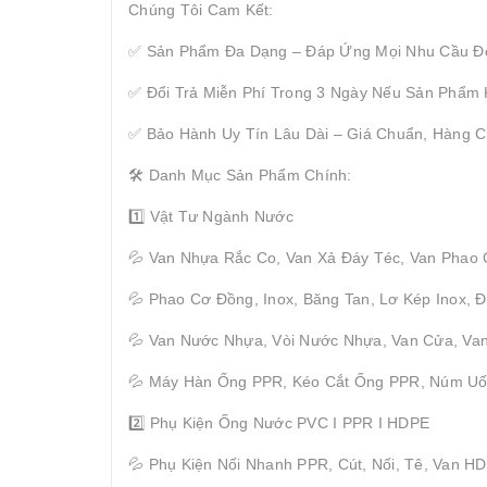
Chúng Tôi Cam Kết:
✅ Sản Phẩm Đa Dạng – Đáp Ứng Mọi Nhu Cầu Đ
✅ Đổi Trả Miễn Phí Trong 3 Ngày Nếu Sản Phẩm
✅ Bảo Hành Uy Tín Lâu Dài – Giá Chuẩn, Hàng C
🛠 Danh Mục Sản Phẩm Chính:
1️⃣ Vật Tư Ngành Nước
💦 Van Nhựa Rắc Co, Van Xả Đáy Téc, Van Phao
💦 Phao Cơ Đồng, Inox, Băng Tan, Lơ Kép Inox,
💦 Van Nước Nhựa, Vòi Nước Nhựa, Van Cửa, Van
💦 Máy Hàn Ống PPR, Kéo Cắt Ống PPR, Núm U
2️⃣ Phụ Kiện Ống Nước PVC I PPR I HDPE
💦 Phụ Kiện Nối Nhanh PPR, Cút, Nối, Tê, Van H