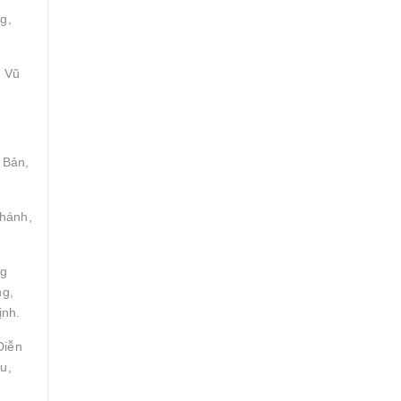
g,
, Vũ
 Bản,
Khánh,
ng
ng,
ịnh.
Diễn
u,