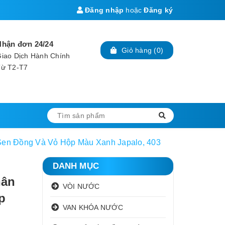
Đăng nhập
hoặc
Đăng ký
Nhận đơn 24/24
Giỏ hàng
(
0
)
iao Dịch Hành Chính
Từ T2-T7
Sen Đồng Và Vỏ Hộp Màu Xanh Japalo, 403
DANH MỤC
hân
VÒI NƯỚC
p
VAN KHÓA NƯỚC