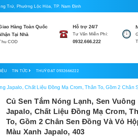
ng Trứ, Phường Lộc Hòa, TP. Nam Định
Giao Hàng Toàn Quốc
Hỗ trợ 24/7
Tư Vấn Miễn Phí:
Nhận Tại Nhà
G
0932.666.222
Thu COD
HIỆU
TIN TỨC
THUÝ ĐẠT 0932666222
g Japalo, Chất Liệu Đồng Mạ Crom, Thân To, Gồm 2 Chân 
Củ Sen Tắm Nóng Lạnh, Sen Vuông
Japalo, Chất Liệu Đồng Mạ Crom, T
To, Gồm 2 Chân Sen Đồng Và Vỏ Hộ
Màu Xanh Japalo, 403