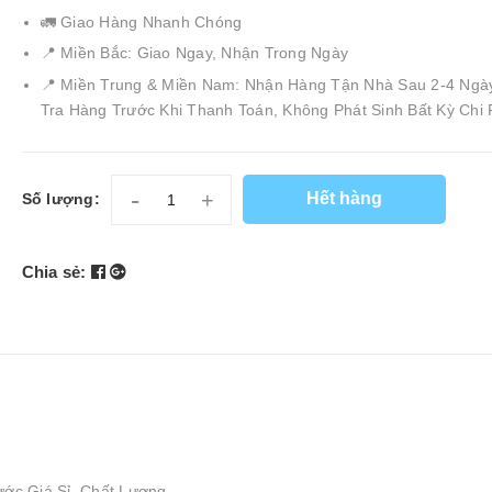
🚛 Giao Hàng Nhanh Chóng
📍 Miền Bắc: Giao Ngay, Nhận Trong Ngày
📍 Miền Trung & Miền Nam: Nhận Hàng Tận Nhà Sau 2-4 Ngà
Tra Hàng Trước Khi Thanh Toán, Không Phát Sinh Bất Kỳ Chi 
-
+
Hết hàng
Số lượng:
Chia sẻ:
ước Giá Sỉ, Chất Lượng