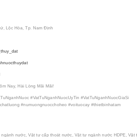
rứ, Lộc Hòa, Tp. Nam Định
_thuy_dat
nhnuocthuydat
l
ôm Nay, Hài Lòng Mãi Mãi!
TuNganhNuoc #VatTuNganhNuocUyTin #VatTuNganhNuocGiaSi
hatluong #numuongnuocchoheo #voituocay #thietbinhatam
n ngành nước, Vật tư cấp thoát nước, Vật tư ngành nước HDPE, Vật 