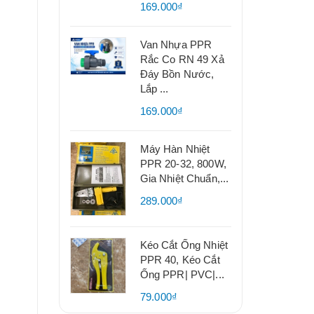
169.000₫
Van Nhựa PPR
Rắc Co RN 49 Xả
Đáy Bồn Nước,
Lắp ...
169.000₫
Máy Hàn Nhiệt
PPR 20-32, 800W,
Gia Nhiệt Chuẩn,...
289.000₫
Kéo Cắt Ống Nhiệt
PPR 40, Kéo Cắt
Ống PPR| PVC|...
79.000₫