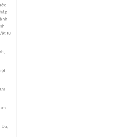
ước
nhập
gành
inh
Vật tư
nh,
iệt
Tam
Tam
 Du,