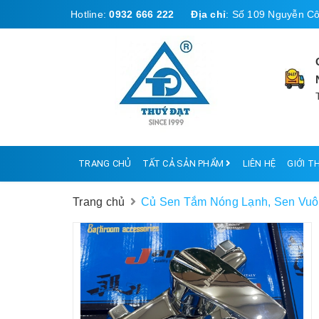
Hotline:
0932 666 222
Địa chỉ
:
Số 109 Nguyễn Cô
TRANG CHỦ
TẤT CẢ SẢN PHẨM
LIÊN HỆ
GIỚI T
Trang chủ
Củ Sen Tắm Nóng Lạnh, Sen Vuôn