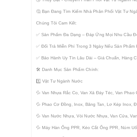
🤔 Bạn Đang Tìm Kiếm Nhà Phân Phối Vật Tư Ng
Chúng Tôi Cam Kết:
✅ Sản Phẩm Đa Dạng – Đáp Ứng Mọi Nhu Cầu Đ
✅ Đổi Trả Miễn Phí Trong 3 Ngày Nếu Sản Phẩm
✅ Bảo Hành Uy Tín Lâu Dài – Giá Chuẩn, Hàng C
🛠 Danh Mục Sản Phẩm Chính:
1️⃣ Vật Tư Ngành Nước
💦 Van Nhựa Rắc Co, Van Xả Đáy Téc, Van Phao
💦 Phao Cơ Đồng, Inox, Băng Tan, Lơ Kép Inox,
💦 Van Nước Nhựa, Vòi Nước Nhựa, Van Cửa, Van
💦 Máy Hàn Ống PPR, Kéo Cắt Ống PPR, Núm U