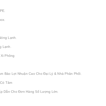
DPE.
nox.
Nóng Lạnh.
g Lạnh.
, Xi Phông
ảm Bảo Lợi Nhuận Cao Cho Đại Lý & Nhà Phân Phối.
 Có Tâm
Hấp Dẫn Cho Đơn Hàng Số Lượng Lớn.