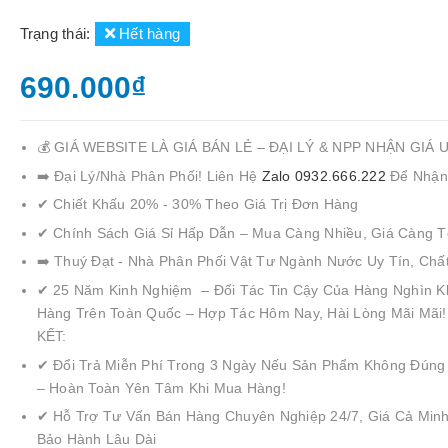
Trạng thái:
Hết hàng
690.000₫
💰 GIÁ WEBSITE LÀ GIÁ BÁN LẺ – ĐẠI LÝ & NPP NHẬN GIÁ 
➡️ Đại Lý/Nhà Phân Phối! Liên Hệ
Zalo 0932.666.222
Để Nhận
✔ Chiết Khấu 20% - 30% Theo Giá Trị Đơn Hàng
✔ Chính Sách Giá Sỉ Hấp Dẫn – Mua Càng Nhiều, Giá Càng T
➡️ Thuý Đạt - Nhà Phân Phối Vật Tư Ngành Nước Uy Tín, Chấ
✔ 25 Năm Kinh Nghiệm – Đối Tác Tin Cậy Của Hàng Nghìn K
Hàng Trên Toàn Quốc – Hợp Tác Hôm Nay, Hài Lòng Mãi Mãi
KẾT:
✔ Đổi Trả Miễn Phí Trong 3 Ngày Nếu Sản Phẩm Không Đúng
– Hoàn Toàn Yên Tâm Khi Mua Hàng!
✔ Hỗ Trợ Tư Vấn Bán Hàng Chuyên Nghiệp 24/7, Giá Cả Minh
Bảo Hành Lâu Dài