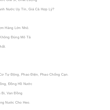
ành Nước Uy Tín, Giá Cả Hợp Lý?
ơn Hàng Lớn Nhỏ.
 Không Đúng Mô Tả
hất.
 Cơ Tự Động, Phao Điện, Phao Chống Cạn.
 Đồng, Đồng Hồ Nước
 Bi, Van Đồng
ống Nước Cho Heo.