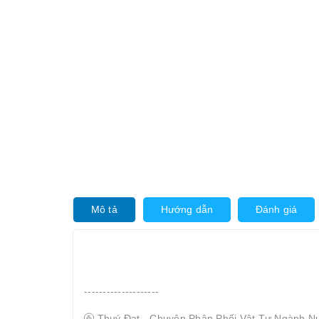
Mô tả
Hướng dẫn
Đánh giá
--------------------
🚰 Thuý Đạt - Chuyên Phân Phối Vật Tư Ngành N