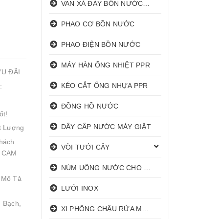
VAN XẢ ĐÁY BỒN NƯỚC INOX
PHAO CƠ BỒN NƯỚC
PHAO ĐIỆN BỒN NƯỚC
MÁY HÀN ỐNG NHIỆT PPR
ƯU ĐÃI
KÉO CẮT ỐNG NHỰA PPR
:
ĐỒNG HỒ NƯỚC
ốt!
DÂY CẤP NƯỚC MÁY GIẶT
t Lượng
hách
VÒI TƯỚI CÂY
! CAM
NÚM UỐNG NƯỚC CHO HEO
 Mô Tả
LƯỚI INOX
 Bạch,
XI PHÔNG CHẬU RỬA MẶT I XẢ LAVABO