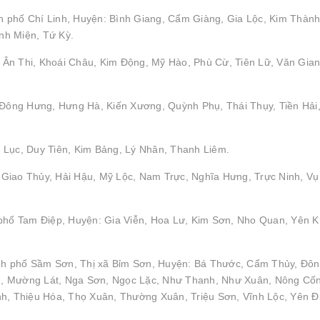
 phố Chí Linh, Huyện: Bình Giang, Cẩm Giàng, Gia Lộc, Kim Thành
nh Miện, Tứ Kỳ.
Ân Thi, Khoái Châu, Kim Động, Mỹ Hào, Phù Cừ, Tiên Lữ, Văn Gian
: Đông Hưng, Hưng Hà, Kiến Xương, Quỳnh Phụ, Thái Thụy, Tiền Hải
 Lục, Duy Tiên, Kim Bảng, Lý Nhân, Thanh Liêm.
Giao Thủy, Hải Hậu, Mỹ Lộc, Nam Trực, Nghĩa Hưng, Trực Ninh, Vụ
 phố Tam Điệp, Huyện: Gia Viễn, Hoa Lư, Kim Sơn, Nho Quan, Yên 
nh phố Sầm Sơn, Thị xã Bỉm Sơn, Huyện: Bá Thước, Cẩm Thủy, Đô
h, Mường Lát, Nga Sơn, Ngọc Lặc, Như Thanh, Như Xuân, Nông Cố
 Thiệu Hóa, Thọ Xuân, Thường Xuân, Triệu Sơn, Vĩnh Lộc, Yên Đ