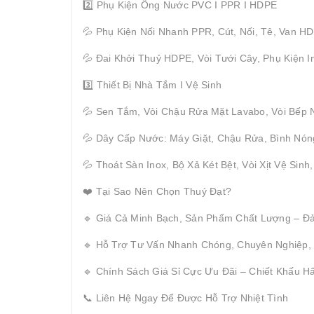
2️⃣ Phụ Kiện Ống Nước PVC I PPR I HDPE
💦 Phụ Kiện Nối Nhanh PPR, Cút, Nối, Tê, Van H
💦 Đai Khởi Thuỷ HDPE, Vòi Tưới Cây, Phụ Kiện I
3️⃣ Thiết Bị Nhà Tắm I Vệ Sinh
💦 Sen Tắm, Vòi Chậu Rửa Mặt Lavabo, Vòi Bếp 
💦 Dây Cấp Nước: Máy Giặt, Chậu Rửa, Bình Nón
💦 Thoát Sàn Inox, Bộ Xả Két Bệt, Vòi Xịt Vệ Sinh
❤️ Tại Sao Nên Chọn Thuý Đạt?
🔹 Giá Cả Minh Bạch, Sản Phẩm Chất Lượng – Đ
🔹 Hỗ Trợ Tư Vấn Nhanh Chóng, Chuyên Nghiệp,
🔹 Chính Sách Giá Sỉ Cực Ưu Đãi – Chiết Khấu 
📞 Liên Hệ Ngay Để Được Hỗ Trợ Nhiệt Tình