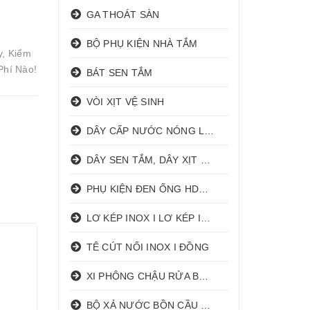
GA THOÁT SÀN
BỘ PHỤ KIỆN NHÀ TẮM
y, Kiểm
Phí Nào!
BÁT SEN TẮM
VÒI XỊT VỆ SINH
DÂY CẤP NƯỚC NÓNG LẠNH
DÂY SEN TẮM, DÂY XỊT VỆ SINH
PHỤ KIỆN ĐEN ỐNG HDPE HATHACO
LƠ KÉP INOX I LƠ KÉP INOX ĐỒNG
TÊ CÚT NỐI INOX I ĐỒNG
XI PHÔNG CHẬU RỬA BÁT 1 HỐ I 2 HỐ
BỘ XẢ NƯỚC BỒN CẦU NHẤN I GẠT