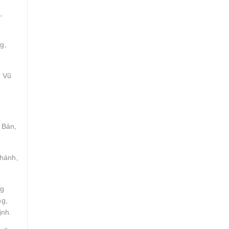
,
g,
, Vũ
 Bản,
Khánh,
ng
ng,
ịnh.