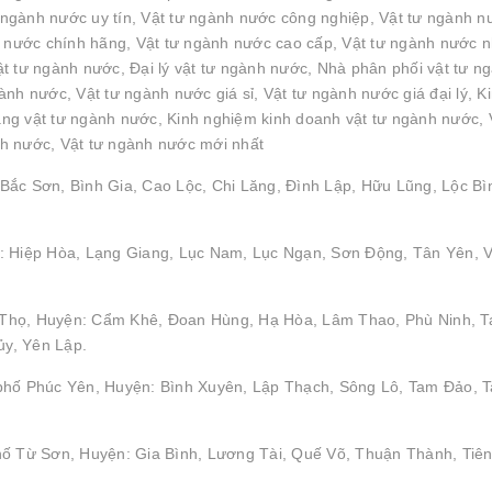
ngành nước uy tín, Vật tư ngành nước công nghiệp, Vật tư ngành n
h nước chính hãng, Vật tư ngành nước cao cấp, Vật tư ngành nước 
t tư ngành nước, Đại lý vật tư ngành nước, Nhà phân phối vật tư n
nh nước, Vật tư ngành nước giá sỉ, Vật tư ngành nước giá đại lý, K
g vật tư ngành nước, Kinh nghiệm kinh doanh vật tư ngành nước, 
h nước, Vật tư ngành nước mới nhất
Bắc Sơn, Bình Gia, Cao Lộc, Chi Lăng, Đình Lập, Hữu Lũng, Lộc Bì
: Hiệp Hòa, Lạng Giang, Lục Nam, Lục Ngạn, Sơn Động, Tân Yên, V
hú Thọ, Huyện: Cẩm Khê, Đoan Hùng, Hạ Hòa, Lâm Thao, Phù Ninh, 
y, Yên Lập.
 phố Phúc Yên, Huyện: Bình Xuyên, Lập Thạch, Sông Lô, Tam Đảo, 
hố Từ Sơn, Huyện: Gia Bình, Lương Tài, Quế Võ, Thuận Thành, Tiên