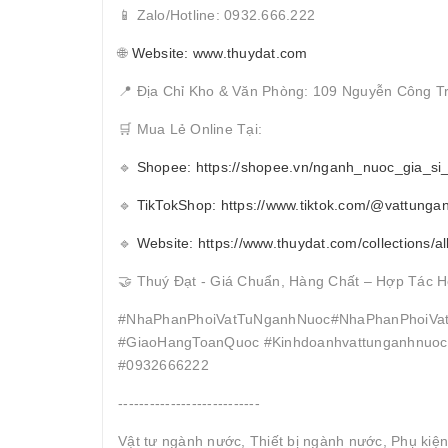
📱 Zalo/Hotline: 0932.666.222
🌐
Website: www.thuydat.com
📍 Địa Chỉ Kho & Văn Phòng: 109 Nguyễn Công T
🛒 Mua Lẻ Online Tại:
🔹
Shopee: https://shopee.vn/nganh_nuoc_gia_si
🔹
TikTokShop: https://www.tiktok.com/@vattunga
🔹
Website: https://www.thuydat.com/collections/al
🤝 Thuý Đạt - Giá Chuẩn, Hàng Chất – Hợp Tác H
#NhaPhanPhoiVatTuNganhNuoc#NhaPhanPhoiVat
#GiaoHangToanQuoc #Kinhdoanhvattunganhnuocc
#0932666222
---------------------------
Vật tư ngành nước, Thiết bị ngành nước, Phụ kiệ