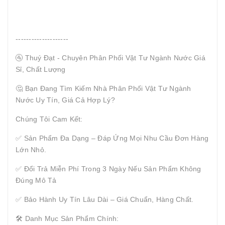
--------------------
🚰 Thuý Đạt - Chuyên Phân Phối Vật Tư Ngành Nước Giá
Sỉ, Chất Lượng
🤔 Bạn Đang Tìm Kiếm Nhà Phân Phối Vật Tư Ngành
Nước Uy Tín, Giá Cả Hợp Lý?
Chúng Tôi Cam Kết:
✅ Sản Phẩm Đa Dạng – Đáp Ứng Mọi Nhu Cầu Đơn Hàng
Lớn Nhỏ.
✅ Đổi Trả Miễn Phí Trong 3 Ngày Nếu Sản Phẩm Không
Đúng Mô Tả
✅ Bảo Hành Uy Tín Lâu Dài – Giá Chuẩn, Hàng Chất.
🛠 Danh Mục Sản Phẩm Chính: