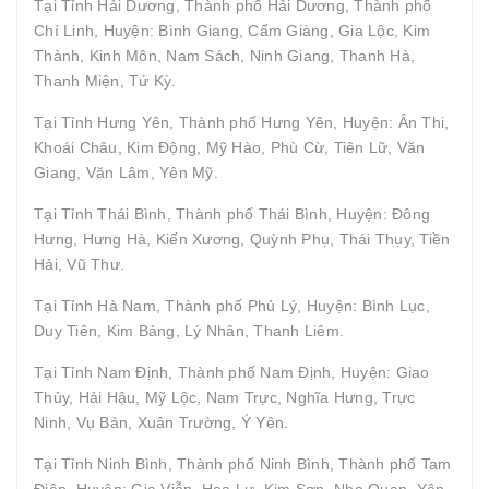
Tại Tỉnh Hải Dương, Thành phố Hải Dương, Thành phố
Chí Linh, Huyện: Bình Giang, Cẩm Giàng, Gia Lộc, Kim
Thành, Kinh Môn, Nam Sách, Ninh Giang, Thanh Hà,
Thanh Miện, Tứ Kỳ.
Tại Tỉnh Hưng Yên, Thành phố Hưng Yên, Huyện: Ân Thi,
Khoái Châu, Kim Động, Mỹ Hào, Phù Cừ, Tiên Lữ, Văn
Giang, Văn Lâm, Yên Mỹ.
Tại Tỉnh Thái Bình, Thành phố Thái Bình, Huyện: Đông
Hưng, Hưng Hà, Kiến Xương, Quỳnh Phụ, Thái Thụy, Tiền
Hải, Vũ Thư.
Tại Tỉnh Hà Nam, Thành phố Phủ Lý, Huyện: Bình Lục,
Duy Tiên, Kim Bảng, Lý Nhân, Thanh Liêm.
Tại Tỉnh Nam Định, Thành phố Nam Định, Huyện: Giao
Thủy, Hải Hậu, Mỹ Lộc, Nam Trực, Nghĩa Hưng, Trực
Ninh, Vụ Bản, Xuân Trường, Ý Yên.
Tại Tỉnh Ninh Bình, Thành phố Ninh Bình, Thành phố Tam
Điệp, Huyện: Gia Viễn, Hoa Lư, Kim Sơn, Nho Quan, Yên