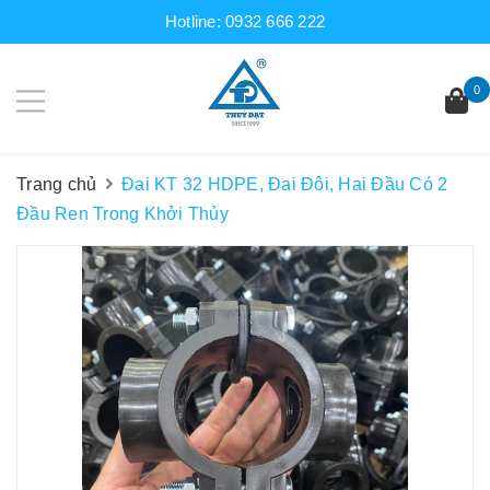
Hotline:
0932 666 222
0
Trang chủ
Đai KT 32 HDPE, Đai Đôi, Hai Đầu Có 2
Đầu Ren Trong Khởi Thủy