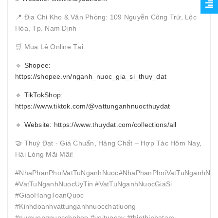
📍 Địa Chỉ Kho & Văn Phòng: 109 Nguyễn Công Trứ, Lộc
Hòa, Tp. Nam Định
🛒 Mua Lẻ Online Tại:
🔹
Shopee:
https://shopee.vn/nganh_nuoc_gia_si_thuy_dat
🔹
TikTokShop:
https://www.tiktok.com/@vattunganhnuocthuydat
🔹
Website: https://www.thuydat.com/collections/all
🤝 Thuý Đạt - Giá Chuẩn, Hàng Chất – Hợp Tác Hôm Nay,
Hài Lòng Mãi Mãi!
#NhaPhanPhoiVatTuNganhNuoc#NhaPhanPhoiVatTuNganhNuo
#VatTuNganhNuocUyTin #VatTuNganhNuocGiaSi
#GiaoHangToanQuoc
#Kinhdoanhvattunganhnuocchatluong
#numuongnuocchoheo #voituocay #thietbinhatam