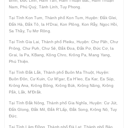
Bình, Đức Linh, Hàm Tân, Hàm Thuận Bắc, Hàm Thuận
Nam, Phú Quý, Tánh Linh, Tuy Phong.
Tại Tỉnh Kon Tum, Thành phố Kon Tum, Huyện: Đắk Glei,
Đắk Hà, Đắk Tô, Ia H'Drai, Kon Plông, Kon Rẫy, Ngọc Hồi,
Sa Thầy, Tu Mơ Rông.
Tại Tỉnh Gia Lai, Thành phố Pleiku, Huyện: Chư Păh, Chư
Prông, Chư Pưh, Chư Sê, Đắk Đoa, Đắk Pơ, Đức Cơ, Ia
Grai, Ia Pa, KBang, Kông Chro, Krông Pa, Mang Yang,
Phú Thiện.
Tại Tỉnh Đắk Lắk, Thành phố Buôn Ma Thuột, Huyện:
Buôn Đôn, Cư Kuin, Cư M'gar, Ea H'leo, Ea Kar, Ea Súp,
Krông Ana, Krông Bông, Krông Búk, Krông Năng, Krông
Pắk, Lắk, M'Đrắk.
Tại Tỉnh Đắk Nông, Thành phố Gia Nghĩa, Huyện: Cư Jút,
Đắk Glong, Đắk Mil, Đắk R'Lấp, Đắk Song, Krông Nô, Tuy
Đức.
Tại Tỉnh Lâm Đồng, Thành phố Đà Lạt, Thành phố Bảo