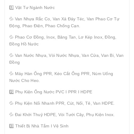
1️⃣ Vật Tư Ngành Nước
💦 Van Nhựa Rắc Co, Van Xả Đáy Téc, Van Phao Cơ Tự
Động, Phao Điện, Phao Chống Cạn.
💦 Phao Cơ Đồng, Inox, Băng Tan, Lơ Kép Inox, Đồng,
Đồng Hồ Nước
💦 Van Nước Nhựa, Vòi Nước Nhựa, Van Cửa, Van Bi, Van
Đồng
💦 Máy Hàn Ống PPR, Kéo Cắt Ống PPR, Núm Uống
Nước Cho Heo.
2️⃣ Phụ Kiện Ống Nước PVC I PPR I HDPE
💦 Phụ Kiện Nối Nhanh PPR, Cút, Nối, Tê, Van HDPE.
💦 Đai Khởi Thuỷ HDPE, Vòi Tưới Cây, Phụ Kiện Inox.
3️⃣ Thiết Bị Nhà Tắm I Vệ Sinh