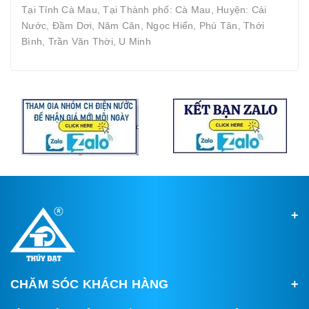
Tại Tỉnh Cà Mau, Tại Thành phố: Cà Mau, Huyện: Cái
Nước, Đầm Dơi, Năm Căn, Ngọc Hiển, Phú Tân, Thới
Bình, Trần Văn Thời, U Minh
CHĂM SÓC KHÁCH HÀNG