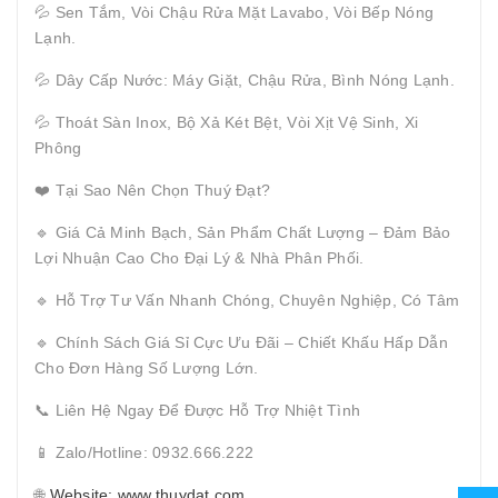
💦 Sen Tắm, Vòi Chậu Rửa Mặt Lavabo, Vòi Bếp Nóng
Lạnh.
💦 Dây Cấp Nước: Máy Giặt, Chậu Rửa, Bình Nóng Lạnh.
💦 Thoát Sàn Inox, Bộ Xả Két Bệt, Vòi Xịt Vệ Sinh, Xi
Phông
❤️ Tại Sao Nên Chọn Thuý Đạt?
🔹 Giá Cả Minh Bạch, Sản Phẩm Chất Lượng – Đảm Bảo
Lợi Nhuận Cao Cho Đại Lý & Nhà Phân Phối.
🔹 Hỗ Trợ Tư Vấn Nhanh Chóng, Chuyên Nghiệp, Có Tâm
🔹 Chính Sách Giá Sỉ Cực Ưu Đãi – Chiết Khấu Hấp Dẫn
Cho Đơn Hàng Số Lượng Lớn.
📞 Liên Hệ Ngay Để Được Hỗ Trợ Nhiệt Tình
📱 Zalo/Hotline: 0932.666.222
🌐
Website: www.thuydat.com