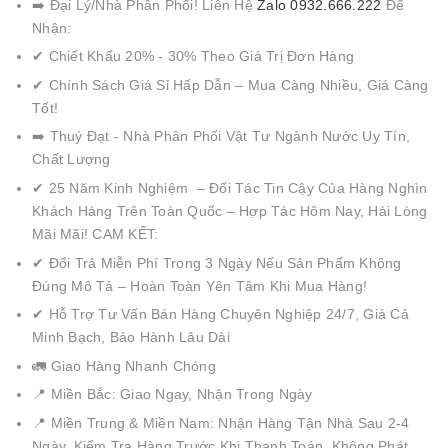
➡️ Đại Lý/Nhà Phân Phối! Liên Hệ
Zalo 0932.666.222
Để
Nhận:
✔ Chiết Khấu 20% - 30% Theo Giá Trị Đơn Hàng
✔ Chính Sách Giá Sỉ Hấp Dẫn – Mua Càng Nhiều, Giá Càng
Tốt!
➡️ Thuý Đạt - Nhà Phân Phối Vật Tư Ngành Nước Uy Tín,
Chất Lượng
✔ 25 Năm Kinh Nghiệm – Đối Tác Tin Cậy Của Hàng Nghìn
Khách Hàng Trên Toàn Quốc – Hợp Tác Hôm Nay, Hài Lòng
Mãi Mãi! CAM KẾT:
✔ Đổi Trả Miễn Phí Trong 3 Ngày Nếu Sản Phẩm Không
Đúng Mô Tả – Hoàn Toàn Yên Tâm Khi Mua Hàng!
✔ Hỗ Trợ Tư Vấn Bán Hàng Chuyên Nghiệp 24/7, Giá Cả
Minh Bạch, Bảo Hành Lâu Dài
🚛 Giao Hàng Nhanh Chóng
📍 Miền Bắc: Giao Ngay, Nhận Trong Ngày
📍 Miền Trung & Miền Nam: Nhận Hàng Tận Nhà Sau 2-4
Ngày, Kiểm Tra Hàng Trước Khi Thanh Toán, Không Phát