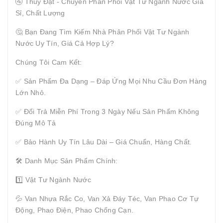
🚰 Thuý Đạt - Chuyên Phân Phối Vật Tư Ngành Nước Giá
Sỉ, Chất Lượng
🤔 Bạn Đang Tìm Kiếm Nhà Phân Phối Vật Tư Ngành
Nước Uy Tín, Giá Cả Hợp Lý?
Chúng Tôi Cam Kết:
✅ Sản Phẩm Đa Dạng – Đáp Ứng Mọi Nhu Cầu Đơn Hàng
Lớn Nhỏ.
✅ Đổi Trả Miễn Phí Trong 3 Ngày Nếu Sản Phẩm Không
Đúng Mô Tả
✅ Bảo Hành Uy Tín Lâu Dài – Giá Chuẩn, Hàng Chất.
🛠 Danh Mục Sản Phẩm Chính:
1️⃣ Vật Tư Ngành Nước
💦 Van Nhựa Rắc Co, Van Xả Đáy Téc, Van Phao Cơ Tự
Động, Phao Điện, Phao Chống Cạn.