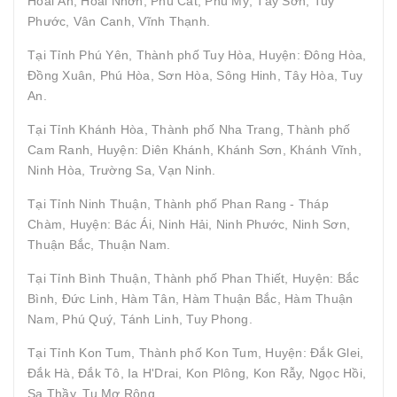
Hoài Ân, Hoài Nhơn, Phù Cát, Phù Mỹ, Tây Sơn, Tuy
Phước, Vân Canh, Vĩnh Thạnh.
Tại Tỉnh Phú Yên, Thành phố Tuy Hòa, Huyện: Đông Hòa,
Đồng Xuân, Phú Hòa, Sơn Hòa, Sông Hinh, Tây Hòa, Tuy
An.
Tại Tỉnh Khánh Hòa, Thành phố Nha Trang, Thành phố
Cam Ranh, Huyện: Diên Khánh, Khánh Sơn, Khánh Vĩnh,
Ninh Hòa, Trường Sa, Vạn Ninh.
Tại Tỉnh Ninh Thuận, Thành phố Phan Rang - Tháp
Chàm, Huyện: Bác Ái, Ninh Hải, Ninh Phước, Ninh Sơn,
Thuận Bắc, Thuận Nam.
Tại Tỉnh Bình Thuận, Thành phố Phan Thiết, Huyện: Bắc
Bình, Đức Linh, Hàm Tân, Hàm Thuận Bắc, Hàm Thuận
Nam, Phú Quý, Tánh Linh, Tuy Phong.
Tại Tỉnh Kon Tum, Thành phố Kon Tum, Huyện: Đắk Glei,
Đắk Hà, Đắk Tô, Ia H'Drai, Kon Plông, Kon Rẫy, Ngọc Hồi,
Sa Thầy, Tu Mơ Rông.