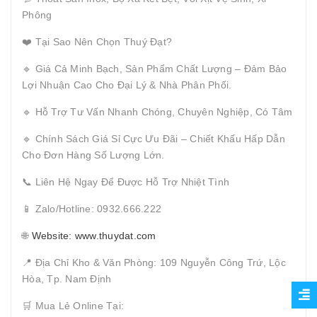
Phông
❤️ Tại Sao Nên Chọn Thuý Đạt?
🔹 Giá Cả Minh Bạch, Sản Phẩm Chất Lượng – Đảm Bảo
Lợi Nhuận Cao Cho Đại Lý & Nhà Phân Phối.
🔹 Hỗ Trợ Tư Vấn Nhanh Chóng, Chuyên Nghiệp, Có Tâm
🔹 Chính Sách Giá Sỉ Cực Ưu Đãi – Chiết Khấu Hấp Dẫn
Cho Đơn Hàng Số Lượng Lớn.
📞 Liên Hệ Ngay Để Được Hỗ Trợ Nhiệt Tình
📱 Zalo/Hotline: 0932.666.222
🌐
Website: www.thuydat.com
📍 Địa Chỉ Kho & Văn Phòng: 109 Nguyễn Công Trứ, Lộc
Hòa, Tp. Nam Định
🛒 Mua Lẻ Online Tại: