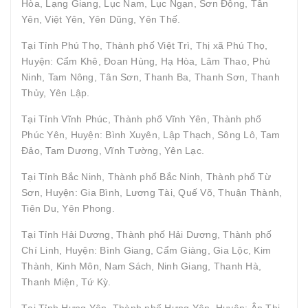
Hòa, Lạng Giang, Lục Nam, Lục Ngạn, Sơn Động, Tân
Yên, Việt Yên, Yên Dũng, Yên Thế.
Tại Tỉnh Phú Thọ, Thành phố Việt Trì, Thị xã Phú Thọ,
Huyện: Cẩm Khê, Đoan Hùng, Hạ Hòa, Lâm Thao, Phù
Ninh, Tam Nông, Tân Sơn, Thanh Ba, Thanh Sơn, Thanh
Thủy, Yên Lập.
Tại Tỉnh Vĩnh Phúc, Thành phố Vĩnh Yên, Thành phố
Phúc Yên, Huyện: Bình Xuyên, Lập Thạch, Sông Lô, Tam
Đảo, Tam Dương, Vĩnh Tường, Yên Lạc.
Tại Tỉnh Bắc Ninh, Thành phố Bắc Ninh, Thành phố Từ
Sơn, Huyện: Gia Bình, Lương Tài, Quế Võ, Thuận Thành,
Tiên Du, Yên Phong.
Tại Tỉnh Hải Dương, Thành phố Hải Dương, Thành phố
Chí Linh, Huyện: Bình Giang, Cẩm Giàng, Gia Lộc, Kim
Thành, Kinh Môn, Nam Sách, Ninh Giang, Thanh Hà,
Thanh Miện, Tứ Kỳ.
Tại Tỉnh Hưng Yên, Thành phố Hưng Yên, Huyện: Ân Thi,