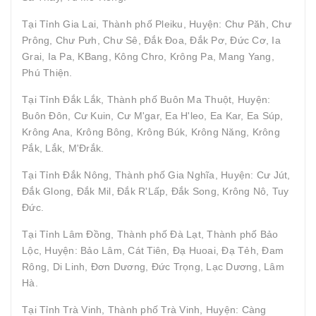
Tại Tỉnh Gia Lai, Thành phố Pleiku, Huyện: Chư Păh, Chư
Prông, Chư Pưh, Chư Sê, Đắk Đoa, Đắk Pơ, Đức Cơ, Ia
Grai, Ia Pa, KBang, Kông Chro, Krông Pa, Mang Yang,
Phú Thiện.
Tại Tỉnh Đắk Lắk, Thành phố Buôn Ma Thuột, Huyện:
Buôn Đôn, Cư Kuin, Cư M'gar, Ea H'leo, Ea Kar, Ea Súp,
Krông Ana, Krông Bông, Krông Búk, Krông Năng, Krông
Pắk, Lắk, M'Đrắk.
Tại Tỉnh Đắk Nông, Thành phố Gia Nghĩa, Huyện: Cư Jút,
Đắk Glong, Đắk Mil, Đắk R'Lấp, Đắk Song, Krông Nô, Tuy
Đức.
Tại Tỉnh Lâm Đồng, Thành phố Đà Lạt, Thành phố Bảo
Lộc, Huyện: Bảo Lâm, Cát Tiên, Đạ Huoai, Đạ Tẻh, Đam
Rông, Di Linh, Đơn Dương, Đức Trọng, Lạc Dương, Lâm
Hà.
Tại Tỉnh Trà Vinh, Thành phố Trà Vinh, Huyện: Càng