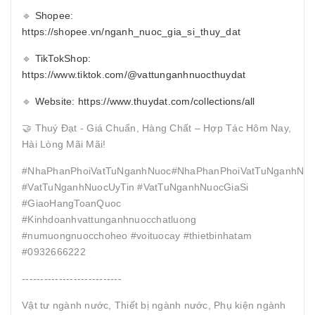
🔹
Shopee:
https://shopee.vn/nganh_nuoc_gia_si_thuy_dat
🔹
TikTokShop:
https://www.tiktok.com/@vattunganhnuocthuydat
🔹
Website: https://www.thuydat.com/collections/all
🤝 Thuý Đạt - Giá Chuẩn, Hàng Chất – Hợp Tác Hôm Nay,
Hài Lòng Mãi Mãi!
#NhaPhanPhoiVatTuNganhNuoc#NhaPhanPhoiVatTuNganhNuo
#VatTuNganhNuocUyTin #VatTuNganhNuocGiaSi
#GiaoHangToanQuoc
#Kinhdoanhvattunganhnuocchatluong
#numuongnuocchoheo #voituocay #thietbinhatam
#0932666222
---------------------------
Vật tư ngành nước, Thiết bị ngành nước, Phụ kiện ngành