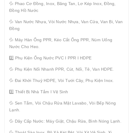
💦 Phao Cơ Đồng, Inox, Băng Tan, Lơ Kép Inox, Đồng,
Đồng Hồ Nước
💦 Van Nước Nhựa, Vòi Nước Nhựa, Van Cửa, Van Bi, Van
Đồng
💦 Máy Hàn Ống PPR, Kéo Cắt Ống PPR, Núm Uống
Nước Cho Heo.
2️⃣ Phụ Kiện Ống Nước PVC I PPR I HDPE
💦 Phụ Kiện Nối Nhanh PPR, Cút, Nối, Tê, Van HDPE.
💦 Đai Khởi Thuỷ HDPE, Vòi Tưới Cây, Phụ Kiện Inox.
3️⃣ Thiết Bị Nhà Tắm I Vệ Sinh
💦 Sen Tắm, Vòi Chậu Rửa Mặt Lavabo, Vòi Bếp Nóng
Lạnh.
💦 Dây Cấp Nước: Máy Giặt, Chậu Rửa, Bình Nóng Lạnh.
💦 Thoát Sàn Inox, Bộ Xả Két Bệt, Vòi Xịt Vệ Sinh, Xi