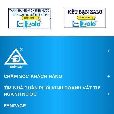
CHĂM SÓC KHÁCH HÀNG
TÌM NHÀ PHÂN PHỐI KINH DOANH VẬT TƯ
NGÀNH NƯỚC
FANPAGE