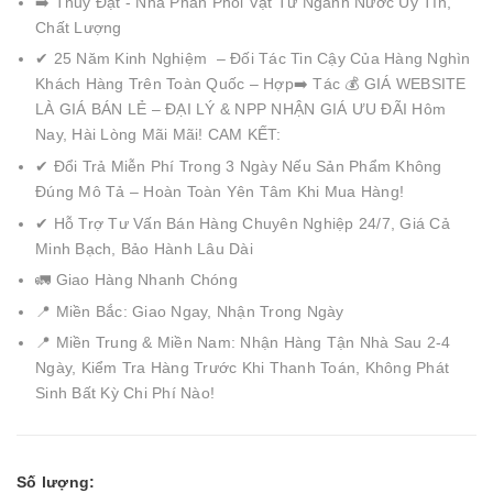
➡️ Thuý Đạt - Nhà Phân Phối Vật Tư Ngành Nước Uy Tín,
Chất Lượng
✔ 25 Năm Kinh Nghiệm – Đối Tác Tin Cậy Của Hàng Nghìn
Khách Hàng Trên Toàn Quốc – Hợp➡️ Tác 💰 GIÁ WEBSITE
LÀ GIÁ BÁN LẺ – ĐẠI LÝ & NPP NHẬN GIÁ ƯU ĐÃI Hôm
Nay, Hài Lòng Mãi Mãi! CAM KẾT:
✔ Đổi Trả Miễn Phí Trong 3 Ngày Nếu Sản Phẩm Không
Đúng Mô Tả – Hoàn Toàn Yên Tâm Khi Mua Hàng!
✔ Hỗ Trợ Tư Vấn Bán Hàng Chuyên Nghiệp 24/7, Giá Cả
Minh Bạch, Bảo Hành Lâu Dài
🚛 Giao Hàng Nhanh Chóng
📍 Miền Bắc: Giao Ngay, Nhận Trong Ngày
📍 Miền Trung & Miền Nam: Nhận Hàng Tận Nhà Sau 2-4
Ngày, Kiểm Tra Hàng Trước Khi Thanh Toán, Không Phát
Sinh Bất Kỳ Chi Phí Nào!
Số lượng: