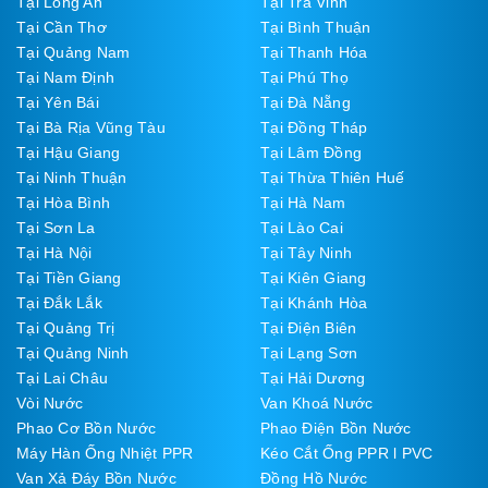
Tại Long An
Tại Trà Vinh
Tại Cần Thơ
Tại Bình Thuận
Tại Quảng Nam
Tại Thanh Hóa
Tại Nam Định
Tại Phú Thọ
Tại Yên Bái
Tại Đà Nẵng
Tại Bà Rịa Vũng Tàu
Tại Đồng Tháp
Tại Hậu Giang
Tại Lâm Đồng
Tại Ninh Thuận
Tại Thừa Thiên Huế
Tại Hòa Bình
Tại Hà Nam
Tại Sơn La
Tại Lào Cai
Tại Hà Nội
Tại Tây Ninh
Tại Tiền Giang
Tại Kiên Giang
Tại Đắk Lắk
Tại Khánh Hòa
Tại Quảng Trị
Tại Điện Biên
Tại Quảng Ninh
Tại Lạng Sơn
Tại Lai Châu
Tại Hải Dương
Vòi Nước
Van Khoá Nước
Phao Cơ Bồn Nước
Phao Điện Bồn Nước
Máy Hàn Ống Nhiệt PPR
Kéo Cắt Ống PPR l PVC
Van Xả Đáy Bồn Nước
Đồng Hồ Nước