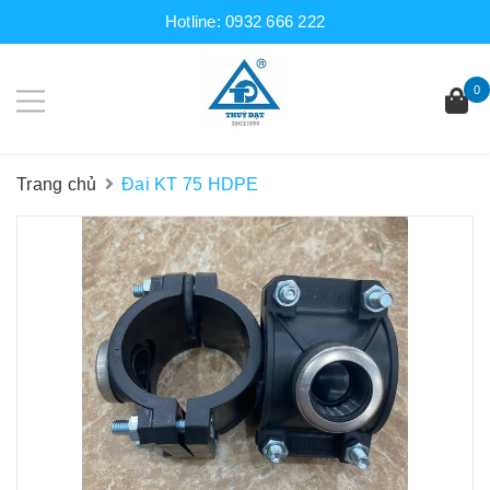
Hotline:
0932 666 222
0
Trang chủ
Đai KT 75 HDPE