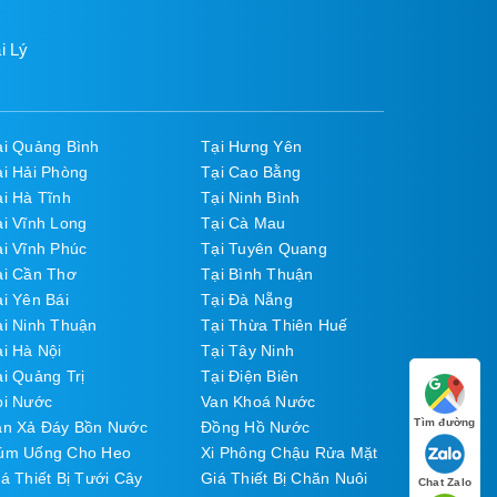
i Lý
ại Quảng Bình
Tại Hưng Yên
ại Hải Phòng
Tại Cao Bằng
ại Hà Tĩnh
Tại Ninh Bình
ại Vĩnh Long
Tại Cà Mau
ại Vĩnh Phúc
Tại Tuyên Quang
ại Cần Thơ
Tại Bình Thuận
i Yên Bái
Tại Đà Nẵng
ại Ninh Thuận
Tại Thừa Thiên Huế
i Hà Nội
Tại Tây Ninh
i Quảng Trị
Tại Điện Biên
òi Nước
Van Khoá Nước
Tìm đường
an Xả Đáy Bồn Nước
Đồng Hồ Nước
úm Uống Cho Heo
Xi Phông Chậu Rửa Mặt
á Thiết Bị Tưới Cây
Giá Thiết Bị Chăn Nuôi
Chat Zalo