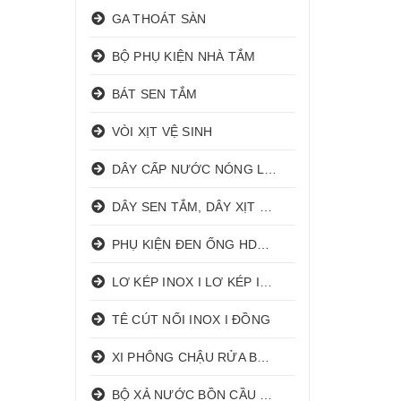
GA THOÁT SÀN
BỘ PHỤ KIỆN NHÀ TẮM
BÁT SEN TẮM
VÒI XỊT VỆ SINH
DÂY CẤP NƯỚC NÓNG LẠNH
DÂY SEN TẮM, DÂY XỊT VỆ SINH
PHỤ KIỆN ĐEN ỐNG HDPE HATHACO
LƠ KÉP INOX I LƠ KÉP INOX ĐỒNG
TÊ CÚT NỐI INOX I ĐỒNG
XI PHÔNG CHẬU RỬA BÁT 1 HỐ I 2 HỐ
BỘ XẢ NƯỚC BỒN CẦU NHẤN I GẠT