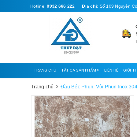
Hotline:
0932 666 222
Địa chỉ
:
Số 109 Nguyễn Cô
TRANG CHỦ
TẤT CẢ SẢN PHẨM
LIÊN HỆ
GIỚI T
Trang chủ
Đầu Béc Phun, Vòi Phun Inox 304