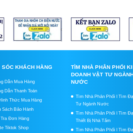
 SÓC KHÁCH HÀNG
TÌM NHÀ PHÂN PHỐI K
DOANH VẬT TƯ NGÀN
g Dẫn Mua Hàng
NƯỚC
g Dẫn Thanh Toán
Tìm Nhà Phân Phối l Tìm Đạ
Hình Thức Mua Hàng
Tư Ngành Nước
h Sách Bảo Hành
Tìm Nhà Phân Phối l Tìm Đạ
 Tra Đơn Hàng
Thiết Bị Nhà Tắm
iate Tiktok Shop
Tìm Nhà Phân Phối l Tìm Đạ