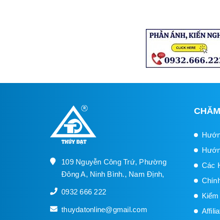
CHĂM
Hướn
Hướn
109 Nguyễn Công Trứ, Phường
Các 
Đông A, Ninh Bình., Nam Định,
Chín
0932 666 222
Kiểm
thuydatonline@gmail.com
Affil