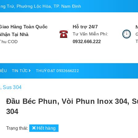
ng Trứ, Phường Lộc Hòa, TP. Nam Định
Giao Hàng Toàn Quốc
Hỗ trợ 24/7
Tư Vấn Miễn Phí:
Nhận Tại Nhà
G
0932.666.222
Thu COD
HIỆU
TIN TỨC
THUÝ ĐẠT 0932666222
, Sus 304
Đầu Béc Phun, Vòi Phun Inox 304, S
304
Trạng thái:
Hết hàng