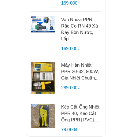
169.000₫
Van Nhựa PPR
Rắc Co RN 49 Xả
Đáy Bồn Nước,
Lắp ...
169.000₫
Máy Hàn Nhiệt
PPR 20-32, 800W,
Gia Nhiệt Chuẩn,...
289.000₫
Kéo Cắt Ống Nhiệt
PPR 40, Kéo Cắt
Ống PPR| PVC|...
79.000₫