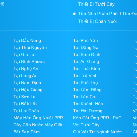
Hệ
Thiết Bị Tưới Cây
Tìm Nhà Phân Phối l Tìm Đạ
Thiết Bị Chăn Nuôi
Tại Đắc Nông
Tại Phú Yên
T
Tại Thái Nguyên
Tại Đồng Nai
T
Tại Gia Lai
Tại Bình Định
T
Tại Bình Phước
Tại An Giang
T
Tại Nghệ An
Tại Thái Bình
T
Tại Long An
Tại Trà Vinh
T
Tại Nam Định
Tại Phú Thọ
Tạ
Tại Hậu Giang
Tại Lâm Đồng
T
Tại Sơn La
Tại Lào Cai
Tạ
Tại Đắk Lắk
Tại Khánh Hòa
Tạ
Tại Lai Châu
Tại Hải Dương
V
Máy Hàn Ống Nhiệt PPR
Kéo Cắt Ống PPR l PVC
V
Dây Cấp Nước Máy Giặt
Vòi Tưới Cây
N
Bát Sen Tắm
Giá Vật Tư Ngành Nước
Gi