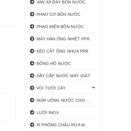
VAN XẢ ĐÁY BỒN NƯỚC INOX
PHAO CƠ BỒN NƯỚC
PHAO ĐIỆN BỒN NƯỚC
MÁY HÀN ỐNG NHIỆT PPR
KÉO CẮT ỐNG NHỰA PPR
ĐỒNG HỒ NƯỚC
DÂY CẤP NƯỚC MÁY GIẶT
VÒI TƯỚI CÂY
NÚM UỐNG NƯỚC CHO HEO
LƯỚI INOX
XI PHÔNG CHẬU RỬA MẶT I XẢ LAVABO