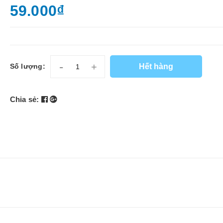
59.000₫
-
+
Hết hàng
Số lượng:
Chia sẻ: