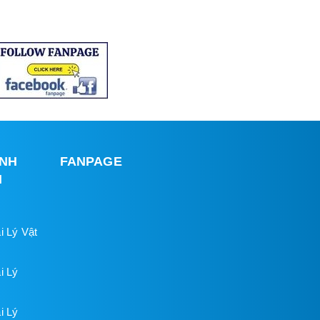
INH
FANPAGE
H
i Lý Vật
i Lý
i Lý