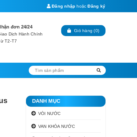
Đăng nhập
hoặc
Đăng ký
Nhận đơn 24/24
Giỏ hàng
(
0
)
iao Dịch Hành Chính
Từ T2-T7
us
DANH MỤC
VÒI NƯỚC
VAN KHÓA NƯỚC