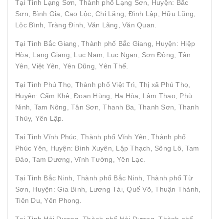
Tại Tỉnh Lạng Sơn, Thành phố Lạng Sơn, Huyện: Bắc
Sơn, Bình Gia, Cao Lộc, Chi Lăng, Đình Lập, Hữu Lũng,
Lộc Bình, Tràng Định, Văn Lãng, Văn Quan.
Tại Tỉnh Bắc Giang, Thành phố Bắc Giang, Huyện: Hiệp
Hòa, Lạng Giang, Lục Nam, Lục Ngạn, Sơn Động, Tân
Yên, Việt Yên, Yên Dũng, Yên Thế.
Tại Tỉnh Phú Thọ, Thành phố Việt Trì, Thị xã Phú Thọ,
Huyện: Cẩm Khê, Đoan Hùng, Hạ Hòa, Lâm Thao, Phù
Ninh, Tam Nông, Tân Sơn, Thanh Ba, Thanh Sơn, Thanh
Thủy, Yên Lập.
Tại Tỉnh Vĩnh Phúc, Thành phố Vĩnh Yên, Thành phố
Phúc Yên, Huyện: Bình Xuyên, Lập Thạch, Sông Lô, Tam
Đảo, Tam Dương, Vĩnh Tường, Yên Lạc.
Tại Tỉnh Bắc Ninh, Thành phố Bắc Ninh, Thành phố Từ
Sơn, Huyện: Gia Bình, Lương Tài, Quế Võ, Thuận Thành,
Tiên Du, Yên Phong.
Tại Tỉnh Hải Dương, Thành phố Hải Dương, Thành phố