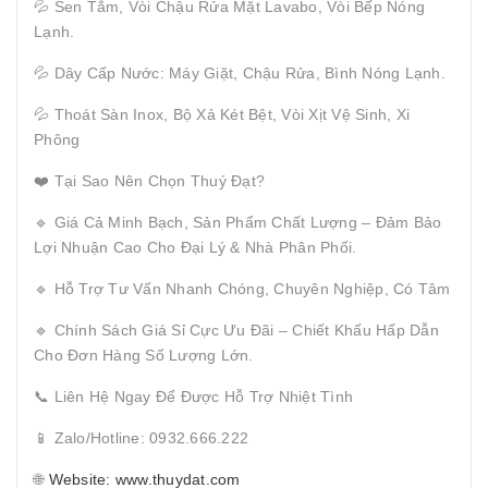
💦 Sen Tắm, Vòi Chậu Rửa Mặt Lavabo, Vòi Bếp Nóng
Lạnh.
💦 Dây Cấp Nước: Máy Giặt, Chậu Rửa, Bình Nóng Lạnh.
💦 Thoát Sàn Inox, Bộ Xả Két Bệt, Vòi Xịt Vệ Sinh, Xi
Phông
❤️ Tại Sao Nên Chọn Thuý Đạt?
🔹 Giá Cả Minh Bạch, Sản Phẩm Chất Lượng – Đảm Bảo
Lợi Nhuận Cao Cho Đại Lý & Nhà Phân Phối.
🔹 Hỗ Trợ Tư Vấn Nhanh Chóng, Chuyên Nghiệp, Có Tâm
🔹 Chính Sách Giá Sỉ Cực Ưu Đãi – Chiết Khấu Hấp Dẫn
Cho Đơn Hàng Số Lượng Lớn.
📞 Liên Hệ Ngay Để Được Hỗ Trợ Nhiệt Tình
📱 Zalo/Hotline: 0932.666.222
🌐
Website: www.thuydat.com