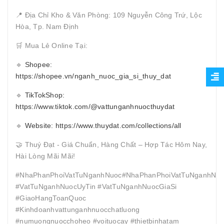
📍 Địa Chỉ Kho & Văn Phòng: 109 Nguyễn Công Trứ, Lộc
Hòa, Tp. Nam Định
🛒 Mua Lẻ Online Tại:
🔹
Shopee:
https://shopee.vn/nganh_nuoc_gia_si_thuy_dat
🔹
TikTokShop:
https://www.tiktok.com/@vattunganhnuocthuydat
🔹
Website: https://www.thuydat.com/collections/all
🤝 Thuý Đạt - Giá Chuẩn, Hàng Chất – Hợp Tác Hôm Nay,
Hài Lòng Mãi Mãi!
#NhaPhanPhoiVatTuNganhNuoc#NhaPhanPhoiVatTuNganhNuo
#VatTuNganhNuocUyTin #VatTuNganhNuocGiaSi
#GiaoHangToanQuoc
#Kinhdoanhvattunganhnuocchatluong
#numuongnuocchoheo #voituocay #thietbinhatam