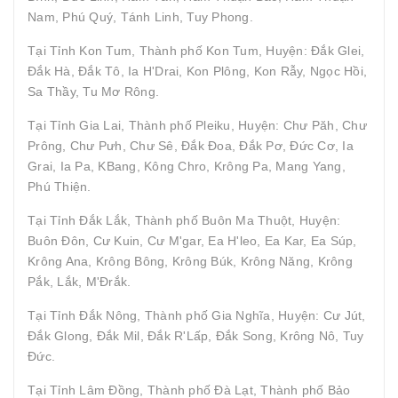
Nam, Phú Quý, Tánh Linh, Tuy Phong.
Tại Tỉnh Kon Tum, Thành phố Kon Tum, Huyện: Đắk Glei,
Đắk Hà, Đắk Tô, Ia H'Drai, Kon Plông, Kon Rẫy, Ngọc Hồi,
Sa Thầy, Tu Mơ Rông.
Tại Tỉnh Gia Lai, Thành phố Pleiku, Huyện: Chư Păh, Chư
Prông, Chư Pưh, Chư Sê, Đắk Đoa, Đắk Pơ, Đức Cơ, Ia
Grai, Ia Pa, KBang, Kông Chro, Krông Pa, Mang Yang,
Phú Thiện.
Tại Tỉnh Đắk Lắk, Thành phố Buôn Ma Thuột, Huyện:
Buôn Đôn, Cư Kuin, Cư M'gar, Ea H'leo, Ea Kar, Ea Súp,
Krông Ana, Krông Bông, Krông Búk, Krông Năng, Krông
Pắk, Lắk, M'Đrắk.
Tại Tỉnh Đắk Nông, Thành phố Gia Nghĩa, Huyện: Cư Jút,
Đắk Glong, Đắk Mil, Đắk R'Lấp, Đắk Song, Krông Nô, Tuy
Đức.
Tại Tỉnh Lâm Đồng, Thành phố Đà Lạt, Thành phố Bảo