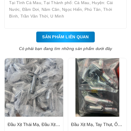
Tại Tỉnh Cà Mau, Tại Thành phố: Cà Mau, Huyện: Cái
Nước, Đầm Dơi, Năm Căn, Ngọc Hiển, Phú Tân, Thới
Bình, Trần Văn Thời, U Minh
SẢN PHẨM LIÊN QUAN
Có phải bạn đang tìm những sản phẩm dưới đây
Đầu Xịt Thái Mạ, Đầu Xịt Nhựa Mạ Số 06
Đầu Xịt Mạ, Tay Thụt, Ốc Chụp Mạ, Ty Đồng PARTIAL (Loại 1)