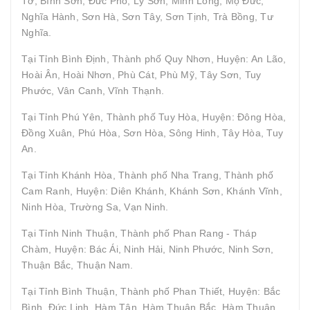
Tơ, Bình Sơn, Đức Phổ, Lý Sơn, Minh Long, Mộ Đức,
Nghĩa Hành, Sơn Hà, Sơn Tây, Sơn Tịnh, Trà Bồng, Tư
Nghĩa.
Tại Tỉnh Bình Định, Thành phố Quy Nhơn, Huyện: An Lão,
Hoài Ân, Hoài Nhơn, Phù Cát, Phù Mỹ, Tây Sơn, Tuy
Phước, Vân Canh, Vĩnh Thạnh.
Tại Tỉnh Phú Yên, Thành phố Tuy Hòa, Huyện: Đông Hòa,
Đồng Xuân, Phú Hòa, Sơn Hòa, Sông Hinh, Tây Hòa, Tuy
An.
Tại Tỉnh Khánh Hòa, Thành phố Nha Trang, Thành phố
Cam Ranh, Huyện: Diên Khánh, Khánh Sơn, Khánh Vĩnh,
Ninh Hòa, Trường Sa, Vạn Ninh.
Tại Tỉnh Ninh Thuận, Thành phố Phan Rang - Tháp
Chàm, Huyện: Bác Ái, Ninh Hải, Ninh Phước, Ninh Sơn,
Thuận Bắc, Thuận Nam.
Tại Tỉnh Bình Thuận, Thành phố Phan Thiết, Huyện: Bắc
Bình, Đức Linh, Hàm Tân, Hàm Thuận Bắc, Hàm Thuận