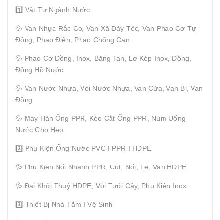
1️⃣ Vật Tư Ngành Nước
💦 Van Nhựa Rắc Co, Van Xả Đáy Téc, Van Phao Cơ Tự
Động, Phao Điện, Phao Chống Cạn.
💦 Phao Cơ Đồng, Inox, Băng Tan, Lơ Kép Inox, Đồng,
Đồng Hồ Nước
💦 Van Nước Nhựa, Vòi Nước Nhựa, Van Cửa, Van Bi, Van
Đồng
💦 Máy Hàn Ống PPR, Kéo Cắt Ống PPR, Núm Uống
Nước Cho Heo.
2️⃣ Phụ Kiện Ống Nước PVC I PPR I HDPE
💦 Phụ Kiện Nối Nhanh PPR, Cút, Nối, Tê, Van HDPE.
💦 Đai Khởi Thuỷ HDPE, Vòi Tưới Cây, Phụ Kiện Inox.
3️⃣ Thiết Bị Nhà Tắm I Vệ Sinh