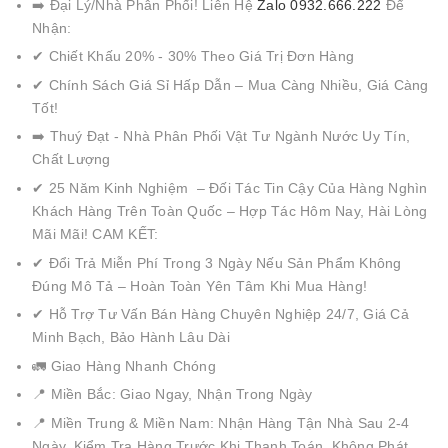
➡️ Đại Lý/Nhà Phân Phối! Liên Hệ
Zalo 0932.666.222
Để
Nhận:
✔ Chiết Khấu 20% - 30% Theo Giá Trị Đơn Hàng
✔ Chính Sách Giá Sỉ Hấp Dẫn – Mua Càng Nhiều, Giá Càng
Tốt!
➡️ Thuý Đạt - Nhà Phân Phối Vật Tư Ngành Nước Uy Tín,
Chất Lượng
✔ 25 Năm Kinh Nghiệm – Đối Tác Tin Cậy Của Hàng Nghìn
Khách Hàng Trên Toàn Quốc – Hợp Tác Hôm Nay, Hài Lòng
Mãi Mãi! CAM KẾT:
✔ Đổi Trả Miễn Phí Trong 3 Ngày Nếu Sản Phẩm Không
Đúng Mô Tả – Hoàn Toàn Yên Tâm Khi Mua Hàng!
✔ Hỗ Trợ Tư Vấn Bán Hàng Chuyên Nghiệp 24/7, Giá Cả
Minh Bạch, Bảo Hành Lâu Dài
🚛 Giao Hàng Nhanh Chóng
📍 Miền Bắc: Giao Ngay, Nhận Trong Ngày
📍 Miền Trung & Miền Nam: Nhận Hàng Tận Nhà Sau 2-4
Ngày, Kiểm Tra Hàng Trước Khi Thanh Toán, Không Phát