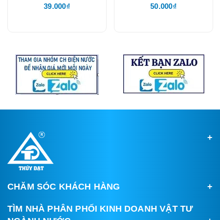
39.000₫
50.000₫
CHĂM SÓC KHÁCH HÀNG
TÌM NHÀ PHÂN PHỐI KINH DOANH VẬT TƯ