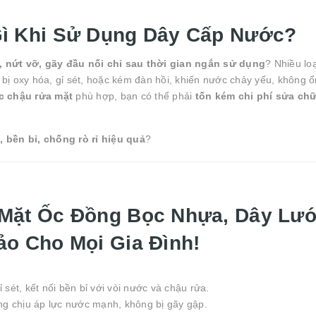
ì Khi Sử Dụng Dây Cấp Nước?
ỉ, nứt vỡ, gãy đầu nối chỉ sau thời gian ngắn sử dụng
? Nhiều lo
 bị oxy hóa, gỉ sét, hoặc kém đàn hồi, khiến nước chảy yếu, không ổ
c chậu rửa mặt
phù hợp, bạn có thể phải
tốn kém chi phí sửa chữ
bền bỉ, chống rò rỉ hiệu quả
?
Mặt Ốc Đồng Bọc Nhựa, Dây Lướ
o Cho Mọi Gia Đình!
ét, kết nối bền bỉ với vòi nước và chậu rửa.
 chịu áp lực nước mạnh, không bị gãy gập.