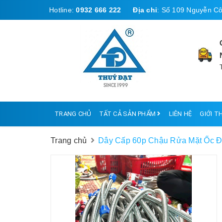
Hotline:
0932 666 222
Địa chỉ
:
Số 109 Nguyễn Cô
TRANG CHỦ
TẤT CẢ SẢN PHẨM
LIÊN HỆ
GIỚI T
Trang chủ
Dây Cấp 60p Chậu Rửa Mặt Ốc Đ