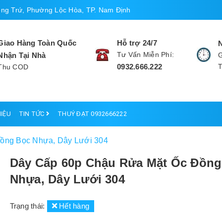
ng Trứ, Phường Lộc Hòa, TP. Nam Định
Giao Hàng Toàn Quốc
Hỗ trợ 24/7
Tư Vấn Miễn Phí:
Nhận Tại Nhà
G
0932.666.222
Thu COD
HIỆU
TIN TỨC
THUÝ ĐẠT 0932666222
ồng Bọc Nhựa, Dây Lưới 304
Dây Cấp 60p Chậu Rửa Mặt Ốc Đồng
Nhựa, Dây Lưới 304
Trạng thái:
Hết hàng