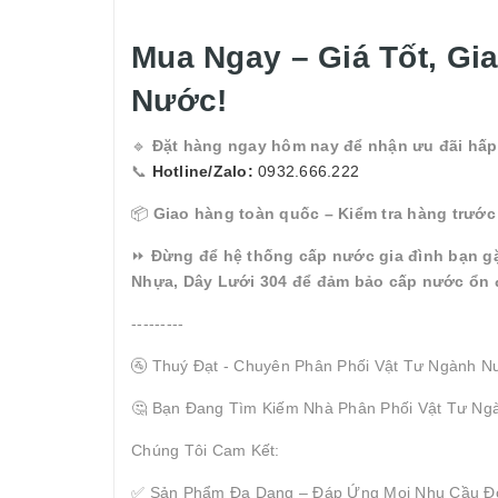
Mua Ngay – Giá Tốt, Gi
Nước!
🔹
Đặt hàng ngay hôm nay để nhận ưu đãi hấp
📞
Hotline/Zalo:
0932.666.222
📦
Giao hàng toàn quốc – Kiểm tra hàng trước 
⏩
Đừng để hệ thống cấp nước gia đình bạn g
Nhựa, Dây Lưới 304 để đảm bảo cấp nước ổn đị
---------
🚰 Thuý Đạt - Chuyên Phân Phối Vật Tư Ngành N
🤔 Bạn Đang Tìm Kiếm Nhà Phân Phối Vật Tư Ng
Chúng Tôi Cam Kết:
✅ Sản Phẩm Đa Dạng – Đáp Ứng Mọi Nhu Cầu Đ