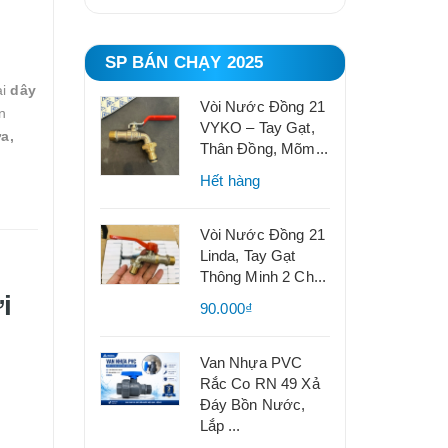
SP BÁN CHẠY 2025
ại
dây
Vòi Nước Đồng 21
n
VYKO – Tay Gạt,
a,
Thân Đồng, Mõm...
Hết hàng
Vòi Nước Đồng 21
Linda, Tay Gạt
Thông Minh 2 Ch...
i
90.000₫
Van Nhựa PVC
Rắc Co RN 49 Xả
Đáy Bồn Nước,
Lắp ...