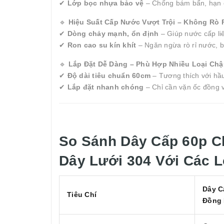
✔
Lớp bọc nhựa bảo vệ
– Chống bám bẩn, hạn c
🔹
Hiệu Suất Cấp Nước Vượt Trội – Không Rò 
✔
Dòng chảy mạnh, ổn định
– Giúp nước cấp liê
✔
Ron cao su kín khít
– Ngăn ngừa rò rỉ nước, b
🔹
Lắp Đặt Dễ Dàng – Phù Hợp Nhiều Loại Ch
✔
Độ dài tiêu chuẩn 60cm
– Tương thích với hầu
✔
Lắp đặt nhanh chóng
– Chỉ cần vặn ốc đồng v
So Sánh Dây Cấp 60p C
Dây Lưới 304 Với Các 
Dây C
Tiêu Chí
Đồng 