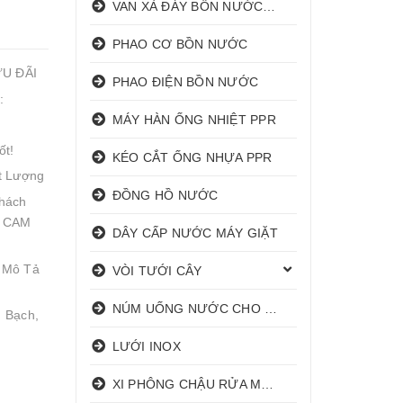
VAN XẢ ĐÁY BỒN NƯỚC INOX
PHAO CƠ BỒN NƯỚC
ƯU ĐÃI
PHAO ĐIỆN BỒN NƯỚC
:
MÁY HÀN ỐNG NHIỆT PPR
ốt!
KÉO CẮT ỐNG NHỰA PPR
t Lượng
ĐỒNG HỒ NƯỚC
hách
! CAM
DÂY CẤP NƯỚC MÁY GIẶT
 Mô Tả
VÒI TƯỚI CÂY
NÚM UỐNG NƯỚC CHO HEO
 Bạch,
LƯỚI INOX
XI PHÔNG CHẬU RỬA MẶT I XẢ LAVABO