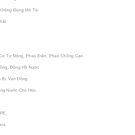
 Không Đúng Mô Tả
hất.
 Cơ Tự Động, Phao Điện, Phao Chống Cạn.
 Đồng, Đồng Hồ Nước
 Bi, Van Đồng
ống Nước Cho Heo.
DPE.
nox.