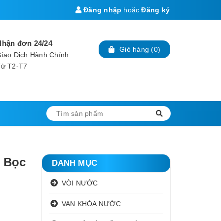
Đăng nhập
hoặc
Đăng ký
Nhận đơn 24/24
Giỏ hàng
(
0
)
iao Dịch Hành Chính
Từ T2-T7
 Bọc
DANH MỤC
VÒI NƯỚC
VAN KHÓA NƯỚC