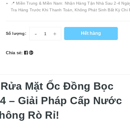
📍 Miền Trung & Miền Nam: Nhận Hàng Tận Nhà Sau 2-4 Ngà
Tra Hàng Trước Khi Thanh Toán, Không Phát Sinh Bất Kỳ Chi 
-
+
Hết hàng
Số lượng:
Chia sẻ:
 Rửa Mặt Ốc Đồng Bọc
4 – Giải Pháp Cấp Nước
Không Rò Rỉ!