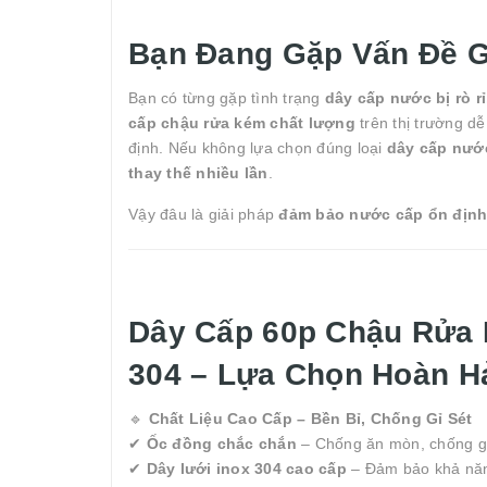
Bạn Đang Gặp Vấn Đề G
Bạn có từng gặp tình trạng
dây cấp nước bị rò r
cấp chậu rửa kém chất lượng
trên thị trường dễ
định. Nếu không lựa chọn đúng loại
dây cấp nướ
thay thế nhiều lần
.
Vậy đâu là giải pháp
đảm bảo nước cấp ổn định, 
Dây Cấp 60p Chậu Rửa 
304 – Lựa Chọn Hoàn Hả
🔹
Chất Liệu Cao Cấp – Bền Bỉ, Chống Gỉ Sét
✔
Ốc đồng chắc chắn
– Chống ăn mòn, chống gỉ s
✔
Dây lưới inox 304 cao cấp
– Đảm bảo khả năng