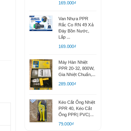
169.000₫
Van Nhựa PPR
Rắc Co RN 49 Xả
Đáy Bồn Nước,
Lắp ...
169.000₫
Máy Hàn Nhiệt
PPR 20-32, 800W,
Gia Nhiệt Chuẩn,...
,
289.000₫
Kéo Cắt Ống Nhiệt
PPR 40, Kéo Cắt
Ống PPR| PVC|...
79.000₫