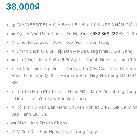
38.000₫
💰 GIÁ WEBSITE LÀ GIÁ BÁN LẺ – ĐẠI LÝ & NPP NHẬN GIÁ 
➡️ Đại Lý/Nhà Phân Phối! Liên Hệ
Zalo 0932.666.222
Để Nhận
✔ Chiết Khấu 20% - 30% Theo Giá Trị Đơn Hàng
✔ Chính Sách Giá Sỉ Hấp Dẫn – Mua Càng Nhiều, Giá Càng T
➡️ Thuý Đạt - Nhà Phân Phối Vật Tư Ngành Nước Uy Tín, Chấ
✔ 25 Năm Kinh Nghiệm – Đối Tác Tin Cậy Của Hàng Nghìn K
Hàng Trên Toàn Quốc – Hợp Tác Hôm Nay, Hài Lòng Mãi Mãi
KẾT:
✔ Đổi Trả Miễn Phí Trong 3 Ngày Nếu Sản Phẩm Không Đúng
– Hoàn Toàn Yên Tâm Khi Mua Hàng!
✔ Hỗ Trợ Tư Vấn Bán Hàng Chuyên Nghiệp 24/7, Giá Cả Minh
Bảo Hành Lâu Dài
🚛 Giao Hàng Nhanh Chóng
📍 Miền Bắc: Giao Ngay, Nhận Trong Ngày