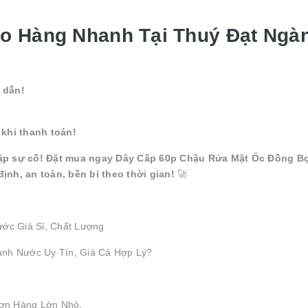
ao Hàng Nhanh Tại Thuý Đạt Ngà
 dẫn!
khi thanh toán!
ặp sự cố! Đặt mua ngay Dây Cấp 60p Chậu Rửa Mặt Ốc Đồng B
nh, an toàn, bền bỉ theo thời gian!
🚀
ước Giá Sỉ, Chất Lượng
ành Nước Uy Tín, Giá Cả Hợp Lý?
ơn Hàng Lớn Nhỏ.