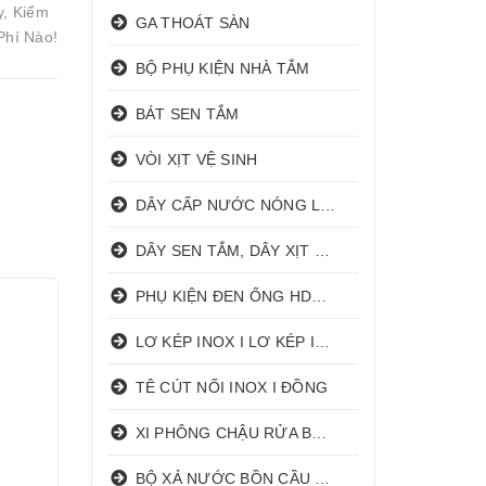
y, Kiểm
GA THOÁT SÀN
Phí Nào!
BỘ PHỤ KIỆN NHÀ TẮM
BÁT SEN TẮM
VÒI XỊT VỆ SINH
DÂY CẤP NƯỚC NÓNG LẠNH
DÂY SEN TẮM, DÂY XỊT VỆ SINH
PHỤ KIỆN ĐEN ỐNG HDPE HATHACO
LƠ KÉP INOX I LƠ KÉP INOX ĐỒNG
TÊ CÚT NỐI INOX I ĐỒNG
XI PHÔNG CHẬU RỬA BÁT 1 HỐ I 2 HỐ
BỘ XẢ NƯỚC BỒN CẦU NHẤN I GẠT