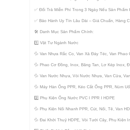
✅ Đổi Trả Miễn Phí Trong 3 Ngày Nếu Sản Phẩm
✅ Bảo Hành Uy Tín Lâu Dài – Giá Chuẩn, Hàng C
🛠 Danh Mục Sản Phẩm Chính:
1️⃣ Vật Tư Ngành Nước
💦 Van Nhựa Rắc Co, Van Xả Đáy Téc, Van Phao
💦 Phao Cơ Đồng, Inox, Băng Tan, Lơ Kép Inox,
💦 Van Nước Nhựa, Vòi Nước Nhựa, Van Cửa, Van
💦 Máy Hàn Ống PPR, Kéo Cắt Ống PPR, Núm U
2️⃣ Phụ Kiện Ống Nước PVC I PPR I HDPE
💦 Phụ Kiện Nối Nhanh PPR, Cút, Nối, Tê, Van H
💦 Đai Khởi Thuỷ HDPE, Vòi Tưới Cây, Phụ Kiện I