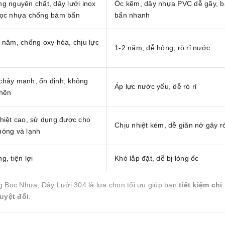
g nguyên chất, dây lưới inox
Ốc kẽm, dây nhựa PVC dễ gãy, 
bọc nhựa chống bám bẩn
bẩn nhanh
 năm, chống oxy hóa, chịu lực
1-2 năm, dễ hỏng, rò rỉ nước
chảy mạnh, ổn định, không
Áp lực nước yếu, dễ rò rỉ
ghẽn
hiệt cao, sử dụng được cho
Chịu nhiệt kém, dễ giãn nở gây rò
nóng và lạnh
g, tiện lợi
Khó lắp đặt, dễ bị lỏng ốc
ọc Nhựa, Dây Lưới 304 là lựa chọn tối ưu giúp bạn
tiết kiệm chi
uyệt đối
.