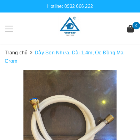
Hotline:
0932 666 222
0
Trang chủ
Dây Sen Nhựa, Dài 1,4m, Ốc Đồng Mạ
Crom