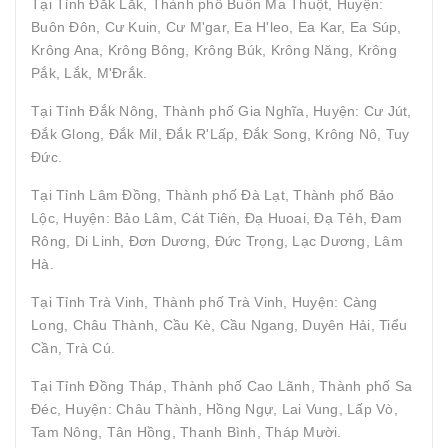
Tại Tỉnh Đắk Lắk, Thành phố Buôn Ma Thuột, Huyện:
Buôn Đôn, Cư Kuin, Cư M'gar, Ea H'leo, Ea Kar, Ea Súp,
Krông Ana, Krông Bông, Krông Búk, Krông Năng, Krông
Pắk, Lắk, M'Đrắk.
Tại Tỉnh Đắk Nông, Thành phố Gia Nghĩa, Huyện: Cư Jút,
Đắk Glong, Đắk Mil, Đắk R'Lấp, Đắk Song, Krông Nô, Tuy
Đức.
Tại Tỉnh Lâm Đồng, Thành phố Đà Lạt, Thành phố Bảo
Lộc, Huyện: Bảo Lâm, Cát Tiên, Đạ Huoai, Đạ Tẻh, Đam
Rông, Di Linh, Đơn Dương, Đức Trọng, Lạc Dương, Lâm
Hà.
Tại Tỉnh Trà Vinh, Thành phố Trà Vinh, Huyện: Càng
Long, Châu Thành, Cầu Kè, Cầu Ngang, Duyên Hải, Tiểu
Cần, Trà Cú.
Tại Tỉnh Đồng Tháp, Thành phố Cao Lãnh, Thành phố Sa
Đéc, Huyện: Châu Thành, Hồng Ngự, Lai Vung, Lấp Vò,
Tam Nông, Tân Hồng, Thanh Bình, Tháp Mười.