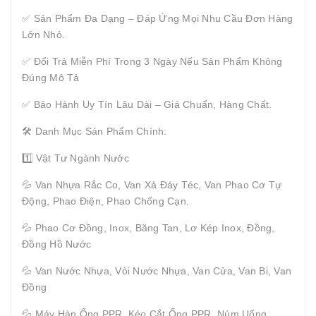
✅ Sản Phẩm Đa Dạng – Đáp Ứng Mọi Nhu Cầu Đơn Hàng
Lớn Nhỏ.
✅ Đổi Trả Miễn Phí Trong 3 Ngày Nếu Sản Phẩm Không
Đúng Mô Tả
✅ Bảo Hành Uy Tín Lâu Dài – Giá Chuẩn, Hàng Chất.
🛠 Danh Mục Sản Phẩm Chính:
1️⃣ Vật Tư Ngành Nước
💦 Van Nhựa Rắc Co, Van Xả Đáy Téc, Van Phao Cơ Tự
Động, Phao Điện, Phao Chống Cạn.
💦 Phao Cơ Đồng, Inox, Băng Tan, Lơ Kép Inox, Đồng,
Đồng Hồ Nước
💦 Van Nước Nhựa, Vòi Nước Nhựa, Van Cửa, Van Bi, Van
Đồng
💦 Máy Hàn Ống PPR, Kéo Cắt Ống PPR, Núm Uống