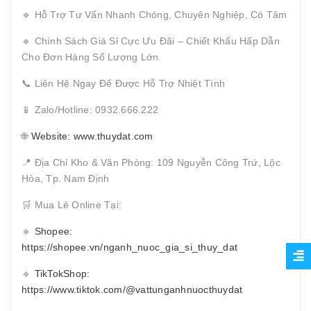
🔹 Hỗ Trợ Tư Vấn Nhanh Chóng, Chuyên Nghiệp, Có Tâm
🔹 Chính Sách Giá Sỉ Cực Ưu Đãi – Chiết Khấu Hấp Dẫn
Cho Đơn Hàng Số Lượng Lớn.
📞 Liên Hệ Ngay Để Được Hỗ Trợ Nhiệt Tình
📱 Zalo/Hotline: 0932.666.222
🌐
Website: www.thuydat.com
📍 Địa Chỉ Kho & Văn Phòng: 109 Nguyễn Công Trứ, Lộc
Hòa, Tp. Nam Định
🛒 Mua Lẻ Online Tại:
🔹
Shopee:
https://shopee.vn/nganh_nuoc_gia_si_thuy_dat
🔹
TikTokShop:
https://www.tiktok.com/@vattunganhnuocthuydat