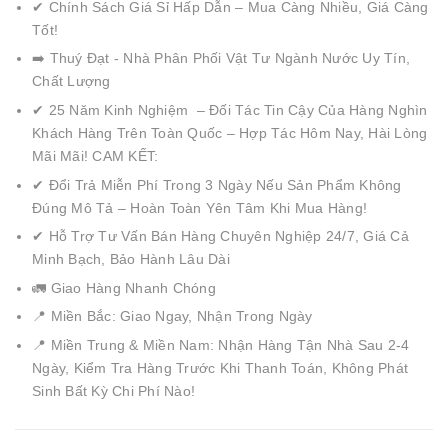
✔ Chính Sách Giá Sỉ Hấp Dẫn – Mua Càng Nhiều, Giá Càng
Tốt!
➡️ Thuý Đạt - Nhà Phân Phối Vật Tư Ngành Nước Uy Tín,
Chất Lượng
✔ 25 Năm Kinh Nghiệm – Đối Tác Tin Cậy Của Hàng Nghìn
Khách Hàng Trên Toàn Quốc – Hợp Tác Hôm Nay, Hài Lòng
Mãi Mãi! CAM KẾT:
✔ Đổi Trả Miễn Phí Trong 3 Ngày Nếu Sản Phẩm Không
Đúng Mô Tả – Hoàn Toàn Yên Tâm Khi Mua Hàng!
✔ Hỗ Trợ Tư Vấn Bán Hàng Chuyên Nghiệp 24/7, Giá Cả
Minh Bạch, Bảo Hành Lâu Dài
🚛 Giao Hàng Nhanh Chóng
📍 Miền Bắc: Giao Ngay, Nhận Trong Ngày
📍 Miền Trung & Miền Nam: Nhận Hàng Tận Nhà Sau 2-4
Ngày, Kiểm Tra Hàng Trước Khi Thanh Toán, Không Phát
Sinh Bất Kỳ Chi Phí Nào!