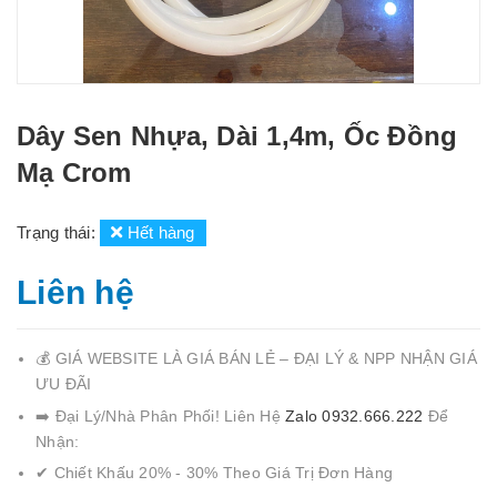
Dây Sen Nhựa, Dài 1,4m, Ốc Đồng
Mạ Crom
Trạng thái:
Hết hàng
Liên hệ
💰 GIÁ WEBSITE LÀ GIÁ BÁN LẺ – ĐẠI LÝ & NPP NHẬN GIÁ
ƯU ĐÃI
➡️ Đại Lý/Nhà Phân Phối! Liên Hệ
Zalo 0932.666.222
Để
Nhận:
✔ Chiết Khấu 20% - 30% Theo Giá Trị Đơn Hàng