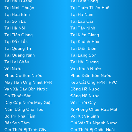
Tại Hậu Giang
Tại Lâm Đồng
Tại Ninh Thuận
Tại Thừa Thiên Huế
Tại Hòa Bình
Tại Hà Nam
Tại Sơn La
Tại Lào Cai
Tại Hà Nội
Tại Tây Ninh
Tại Tiền Giang
Tại Kiên Giang
Tại Đắk Lắk
Tại Khánh Hòa
Tại Quảng Trị
Tại Điện Biên
Tại Quảng Ninh
Tại Lạng Sơn
Tại Lai Châu
Tại Hải Dương
Vòi Nước
Van Khoá Nước
Phao Cơ Bồn Nước
Phao Điện Bồn Nước
Máy Hàn Ống Nhiệt PPR
Kéo Cắt Ống PPR l PVC
Van Xả Đáy Bồn Nước
Đồng Hồ Nước
Ga Thoát Sàn
Đồng Hồ Nước
Dây Cấp Nước Máy Giặt
Vòi Tưới Cây
Núm Uống Cho Heo
Xi Phông Chậu Rửa Mặt
Bộ PK Nhà Tắm
Vòi Xịt Vệ Sinh
Bát Sen Tắm
Giá Vật Tư Ngành Nước
Giá Thiết Bị Tưới Cây
Giá Thiết Bị Chăn Nuôi