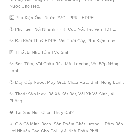
Nước Cho Heo.
2️⃣ Phụ Kiện Ống Nước PVC I PPR I HDPE
💦 Phụ Kiện Nối Nhanh PPR, Cút, Nối, Tê, Van HDPE.
💦 Đai Khởi Thuỷ HDPE, Vòi Tưới Cây, Phụ Kiện Inox.
3️⃣ Thiết Bị Nhà Tắm I Vệ Sinh
💦 Sen Tắm, Vòi Chậu Rửa Mặt Lavabo, Vòi Bếp Nóng
Lạnh.
💦 Dây Cấp Nước: Máy Giặt, Chậu Rửa, Bình Nóng Lạnh.
💦 Thoát Sàn Inox, Bộ Xả Két Bệt, Vòi Xịt Vệ Sinh, Xi
Phông
❤️ Tại Sao Nên Chọn Thuý Đạt?
🔹 Giá Cả Minh Bạch, Sản Phẩm Chất Lượng – Đảm Bảo
Lợi Nhuận Cao Cho Đại Lý & Nhà Phân Phối.