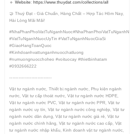
🔹
Website: https://www.thuydat.com/collections/all
🤝 Thuý Đạt - Giá Chuẩn, Hàng Chất – Hợp Tác Hôm Nay,
Hài Lòng Mãi Mãi!
#NhaPhanPhoiVatTuNganhNuoc#NhaPhanPhoiVatTuNganhNuo
#VatTuNganhNuocUyTin #VatTuNganhNuocGiaSi
#GiaoHangToanQuoc
#Kinhdoanhvattunganhnuocchatluong
#numuongnuocchoheo #voituocay #thietbinhatam
#0932666222
---------------------------
Vật tư ngành nước, Thiết bị ngành nước, Phụ kiện ngành
nước, Vật tư cấp thoát nước, Vật tư ngành nước HDPE,
Vật tư ngành nước PVC, Vật tư ngành nước PPR, Vật tư
ngành nước uy tín, Vật tư ngành nước công nghiệp, Vật tư
ngành nước dân dụng, Vật tư ngành nước giá rẻ, Vật tư
ngành nước chính hãng, Vật tư ngành nước cao cấp, Vật
tư ngành nước nhập khẩu, Kinh doanh vật tư ngành nước,