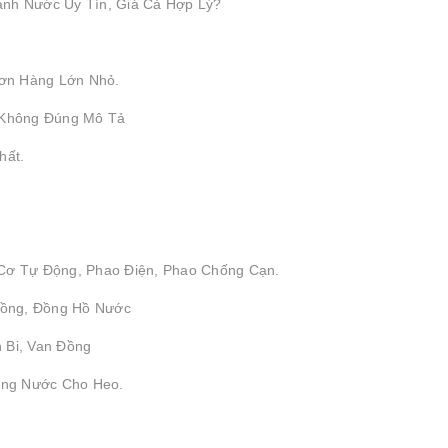
ành Nước Uy Tín, Giá Cả Hợp Lý?
ơn Hàng Lớn Nhỏ.
 Không Đúng Mô Tả
hất.
 Cơ Tự Động, Phao Điện, Phao Chống Cạn.
 Đồng, Đồng Hồ Nước
 Bi, Van Đồng
ống Nước Cho Heo.