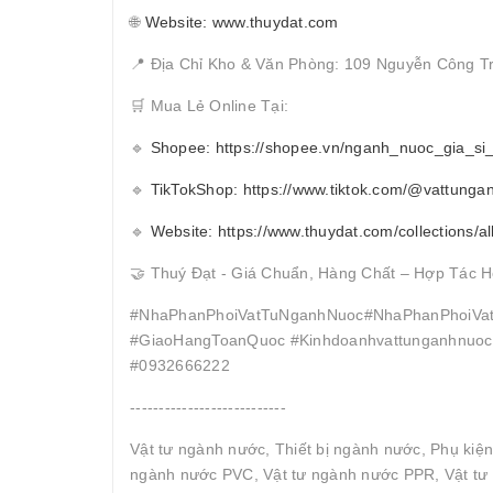
🌐
Website: www.thuydat.com
📍 Địa Chỉ Kho & Văn Phòng: 109 Nguyễn Công T
🛒 Mua Lẻ Online Tại:
🔹
Shopee: https://shopee.vn/nganh_nuoc_gia_si
🔹
TikTokShop: https://www.tiktok.com/@vattunga
🔹
Website: https://www.thuydat.com/collections/al
🤝 Thuý Đạt - Giá Chuẩn, Hàng Chất – Hợp Tác H
#NhaPhanPhoiVatTuNganhNuoc#NhaPhanPhoiVat
#GiaoHangToanQuoc #Kinhdoanhvattunganhnuocc
#0932666222
---------------------------
Vật tư ngành nước, Thiết bị ngành nước, Phụ kiệ
ngành nước PVC, Vật tư ngành nước PPR, Vật tư 