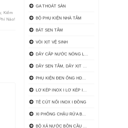
GA THOÁT SÀN
y, Kiểm
BỘ PHỤ KIỆN NHÀ TẮM
Phí Nào!
BÁT SEN TẮM
VÒI XỊT VỆ SINH
DÂY CẤP NƯỚC NÓNG LẠNH
DÂY SEN TẮM, DÂY XỊT VỆ SINH
PHỤ KIỆN ĐEN ỐNG HDPE HATHACO
LƠ KÉP INOX I LƠ KÉP INOX ĐỒNG
TÊ CÚT NỐI INOX I ĐỒNG
XI PHÔNG CHẬU RỬA BÁT 1 HỐ I 2 HỐ
BỘ XẢ NƯỚC BỒN CẦU NHẤN I GẠT