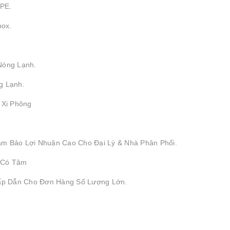
DPE.
nox.
Nóng Lạnh.
g Lạnh.
, Xi Phông
ảm Bảo Lợi Nhuận Cao Cho Đại Lý & Nhà Phân Phối.
 Có Tâm
Hấp Dẫn Cho Đơn Hàng Số Lượng Lớn.