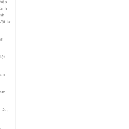
nhập
gành
inh
Vật tư
nh,
iệt
Tam
Tam
 Du,
,