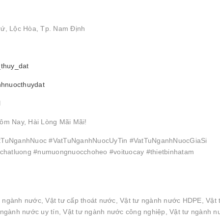
rứ, Lộc Hòa, Tp. Nam Định
_thuy_dat
nhnuocthuydat
l
ôm Nay, Hài Lòng Mãi Mãi!
TuNganhNuoc #VatTuNganhNuocUyTin #VatTuNganhNuocGiaSi
hatluong #numuongnuocchoheo #voituocay #thietbinhatam
n ngành nước, Vật tư cấp thoát nước, Vật tư ngành nước HDPE, Vật 
ngành nước uy tín, Vật tư ngành nước công nghiệp, Vật tư ngành n