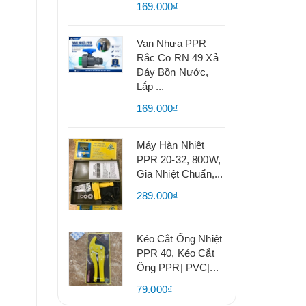
169.000₫
Van Nhựa PPR
Rắc Co RN 49 Xả
Đáy Bồn Nước,
Lắp ...
169.000₫
Máy Hàn Nhiệt
PPR 20-32, 800W,
Gia Nhiệt Chuẩn,...
289.000₫
Kéo Cắt Ống Nhiệt
PPR 40, Kéo Cắt
Ống PPR| PVC|...
79.000₫