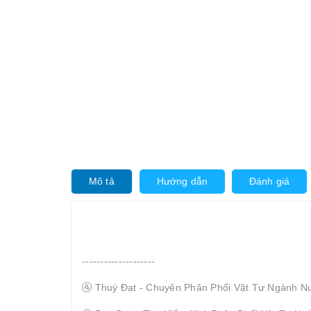
Mô tả
Hướng dẫn
Đánh giá
--------------------
🚰 Thuý Đạt - Chuyên Phân Phối Vật Tư Ngành N