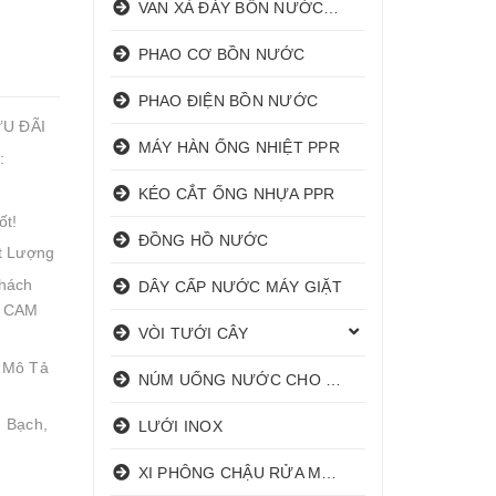
VAN XẢ ĐÁY BỒN NƯỚC INOX
PHAO CƠ BỒN NƯỚC
PHAO ĐIỆN BỒN NƯỚC
ƯU ĐÃI
MÁY HÀN ỐNG NHIỆT PPR
:
KÉO CẮT ỐNG NHỰA PPR
ốt!
ĐỒNG HỒ NƯỚC
t Lượng
hách
DÂY CẤP NƯỚC MÁY GIẶT
! CAM
VÒI TƯỚI CÂY
 Mô Tả
NÚM UỐNG NƯỚC CHO HEO
 Bạch,
LƯỚI INOX
XI PHÔNG CHẬU RỬA MẶT I XẢ LAVABO