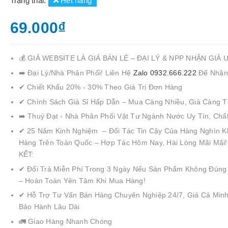
Trạng thái:
Hết hàng
69.000₫
💰 GIÁ WEBSITE LÀ GIÁ BÁN LẺ – ĐẠI LÝ & NPP NHẬN GIÁ 
➡️ Đại Lý/Nhà Phân Phối! Liên Hệ
Zalo 0932.666.222
Để Nhận
✔ Chiết Khấu 20% - 30% Theo Giá Trị Đơn Hàng
✔ Chính Sách Giá Sỉ Hấp Dẫn – Mua Càng Nhiều, Giá Càng T
➡️ Thuý Đạt - Nhà Phân Phối Vật Tư Ngành Nước Uy Tín, Chấ
✔ 25 Năm Kinh Nghiệm – Đối Tác Tin Cậy Của Hàng Nghìn K
Hàng Trên Toàn Quốc – Hợp Tác Hôm Nay, Hài Lòng Mãi Mãi
KẾT:
✔ Đổi Trả Miễn Phí Trong 3 Ngày Nếu Sản Phẩm Không Đúng
– Hoàn Toàn Yên Tâm Khi Mua Hàng!
✔ Hỗ Trợ Tư Vấn Bán Hàng Chuyên Nghiệp 24/7, Giá Cả Minh
Bảo Hành Lâu Dài
🚛 Giao Hàng Nhanh Chóng