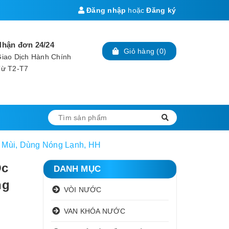
Đăng nhập
hoặc
Đăng ký
Nhận đơn 24/24
Giỏ hàng
(
0
)
iao Dịch Hành Chính
Từ T2-T7
g Mùi, Dùng Nóng Lạnh, HH
Ốc
DANH MỤC
ng
VÒI NƯỚC
VAN KHÓA NƯỚC