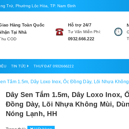
ng Trứ, Phường Lộc Hòa, TP. Nam Định
Giao Hàng Toàn Quốc
Hỗ trợ 24/7
Tư Vấn Miễn Phí:
Nhận Tại Nhà
G
0932.666.222
Thu COD
HIỆU
TIN TỨC
THUÝ ĐẠT 0932666222
en Tắm 1.5m, Dây Loxo Inox, Ốc Đồng Dày, Lõi Nhựa Khôn
Dây Sen Tắm 1.5m, Dây Loxo Inox, 
Đồng Dày, Lõi Nhựa Không Mùi, Dù
Nóng Lạnh, HH