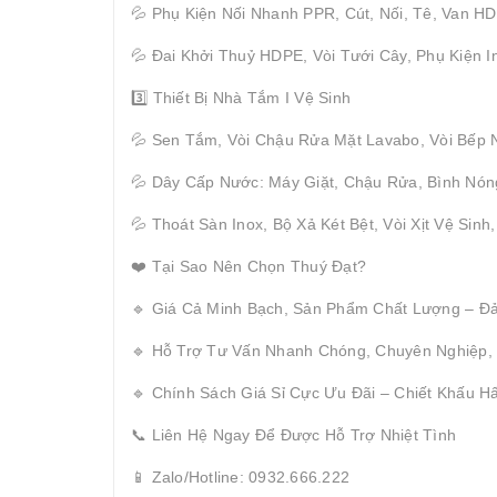
💦 Phụ Kiện Nối Nhanh PPR, Cút, Nối, Tê, Van H
💦 Đai Khởi Thuỷ HDPE, Vòi Tưới Cây, Phụ Kiện I
3️⃣ Thiết Bị Nhà Tắm I Vệ Sinh
💦 Sen Tắm, Vòi Chậu Rửa Mặt Lavabo, Vòi Bếp 
💦 Dây Cấp Nước: Máy Giặt, Chậu Rửa, Bình Nón
💦 Thoát Sàn Inox, Bộ Xả Két Bệt, Vòi Xịt Vệ Sinh
❤️ Tại Sao Nên Chọn Thuý Đạt?
🔹 Giá Cả Minh Bạch, Sản Phẩm Chất Lượng – Đ
🔹 Hỗ Trợ Tư Vấn Nhanh Chóng, Chuyên Nghiệp,
🔹 Chính Sách Giá Sỉ Cực Ưu Đãi – Chiết Khấu 
📞 Liên Hệ Ngay Để Được Hỗ Trợ Nhiệt Tình
📱 Zalo/Hotline: 0932.666.222