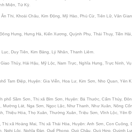
nh Miện, Tứ Kỳ.
Ân Thi, Khoái Châu, Kim Động, Mỹ Hào, Phù Cừ, Tiên Lữ, Văn Gian
: Đông Hưng, Hưng Hà, Kiến Xương, Quỳnh Phụ, Thái Thụy, Tiền Hải
 Lục, Duy Tiên, Kim Bảng, Lý Nhân, Thanh Liêm.
Giao Thủy, Hải Hậu, Mỹ Lộc, Nam Trực, Nghĩa Hưng, Trực Ninh, Vụ
 phố Tam Điệp, Huyện: Gia Viễn, Hoa Lư, Kim Sơn, Nho Quan, Yên 
nh phố Sầm Sơn, Thị xã Bỉm Sơn, Huyện: Bá Thước, Cẩm Thủy, Đô
h, Mường Lát, Nga Sơn, Ngọc Lặc, Như Thanh, Như Xuân, Nông Cố
 Thiệu Hóa, Thọ Xuân, Thường Xuân, Triệu Sơn, Vĩnh Lộc, Yên Đ
, Thị xã Hoàng Mai, Thị xã Thái Hòa, Huyện: Anh Sơn, Con Cuông, 
, Nghi Lộc, Nghĩa Đàn, Quế Phong, Quỳ Châu, Quỳ Hợp, Quỳnh Lư