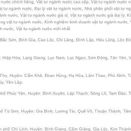
h nước chính hãng, Vật tư ngành nước cao cấp, Vật tư ngành nước 
t tư ngành nước, Đại lý vật tư ngành nước, Nhà phân phối vật tư n
nh nước, Vật tư ngành nước giá sỉ, Vật tư ngành nước giá đại lý, K
g vật tư ngành nước, Kinh nghiệm kinh doanh vật tư ngành nước, 
h nước, Vật tư ngành nước mới nhất
Bắc Sơn, Bình Gia, Cao Lộc, Chi Lăng, Đình Lập, Hữu Lũng, Lộc Bì
: Hiệp Hòa, Lạng Giang, Lục Nam, Lục Ngạn, Sơn Động, Tân Yên, V
hú Thọ, Huyện: Cẩm Khê, Đoan Hùng, Hạ Hòa, Lâm Thao, Phù Ninh, 
y, Yên Lập.
 phố Phúc Yên, Huyện: Bình Xuyên, Lập Thạch, Sông Lô, Tam Đảo, 
hố Từ Sơn, Huyện: Gia Bình, Lương Tài, Quế Võ, Thuận Thành, Tiên
 phố Chí Linh, Huyện: Bình Giang, Cẩm Giàng, Gia Lộc, Kim Thành