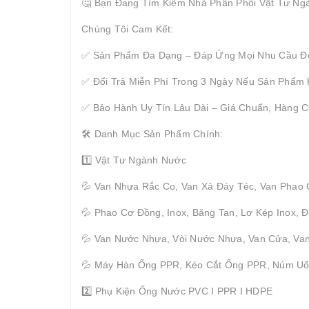
🤔 Bạn Đang Tìm Kiếm Nhà Phân Phối Vật Tư Ng
Chúng Tôi Cam Kết:
✅ Sản Phẩm Đa Dạng – Đáp Ứng Mọi Nhu Cầu Đ
✅ Đổi Trả Miễn Phí Trong 3 Ngày Nếu Sản Phẩm
✅ Bảo Hành Uy Tín Lâu Dài – Giá Chuẩn, Hàng C
🛠 Danh Mục Sản Phẩm Chính:
1️⃣ Vật Tư Ngành Nước
💦 Van Nhựa Rắc Co, Van Xả Đáy Téc, Van Phao
💦 Phao Cơ Đồng, Inox, Băng Tan, Lơ Kép Inox,
💦 Van Nước Nhựa, Vòi Nước Nhựa, Van Cửa, Van
💦 Máy Hàn Ống PPR, Kéo Cắt Ống PPR, Núm U
2️⃣ Phụ Kiện Ống Nước PVC I PPR I HDPE