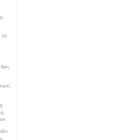
g,
, Vũ
 Bản,
Khánh,
ng
ng,
ịnh.
Diễn
u,