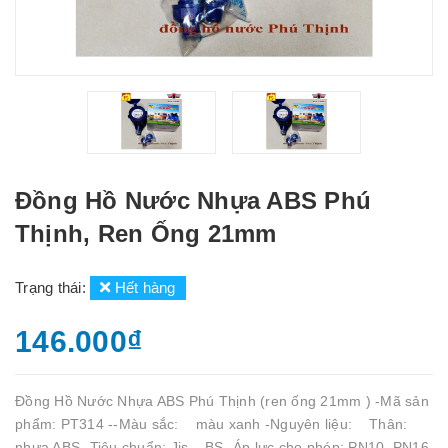
Đồng Hồ Nước Nhựa ABS Phú
Thịnh, Ren Ống 21mm
Trạng thái:
Hết hàng
146.000₫
Đồng Hồ Nước Nhựa ABS Phú Thịnh (ren ống 21mm ) -Mã sản
phẩm: PT314 --Màu sắc: màu xanh -Nguyên liệu: Thân:
nhựa ABS -Tiêu chuẩn: Jis – BS -Áp lực cho phép: PN10. PN16.