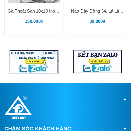
Ga Thoát Sàn 10x10 Inox 304 Bóng, Thoát Đồng Loxo, Mặt Quả Táo, Lắp Ống 49-90
Nắp Đậy Đồng 34, Lá Lật 1 Chiều, Đặt Ga Thoát Sàn, Chống Mùi Hôi, Chống Côn Trung, Lắp Vừa Lỗ Xả 34mm, TQ
150.000₫
39.000₫
CHĂM SÓC KHÁCH HÀNG