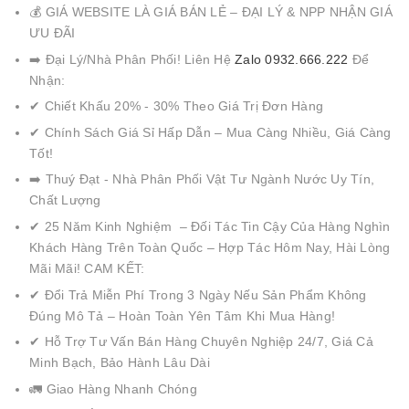
💰 GIÁ WEBSITE LÀ GIÁ BÁN LẺ – ĐẠI LÝ & NPP NHẬN GIÁ
ƯU ĐÃI
➡️ Đại Lý/Nhà Phân Phối! Liên Hệ
Zalo 0932.666.222
Để
Nhận:
✔ Chiết Khấu 20% - 30% Theo Giá Trị Đơn Hàng
✔ Chính Sách Giá Sỉ Hấp Dẫn – Mua Càng Nhiều, Giá Càng
Tốt!
➡️ Thuý Đạt - Nhà Phân Phối Vật Tư Ngành Nước Uy Tín,
Chất Lượng
✔ 25 Năm Kinh Nghiệm – Đối Tác Tin Cậy Của Hàng Nghìn
Khách Hàng Trên Toàn Quốc – Hợp Tác Hôm Nay, Hài Lòng
Mãi Mãi! CAM KẾT:
✔ Đổi Trả Miễn Phí Trong 3 Ngày Nếu Sản Phẩm Không
Đúng Mô Tả – Hoàn Toàn Yên Tâm Khi Mua Hàng!
✔ Hỗ Trợ Tư Vấn Bán Hàng Chuyên Nghiệp 24/7, Giá Cả
Minh Bạch, Bảo Hành Lâu Dài
🚛 Giao Hàng Nhanh Chóng