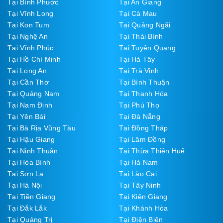
Tại Bình Phước
Tại An Giang
Tại Vĩnh Long
Tại Cà Mau
Tại Kon Tum
Tại Quảng Ngãi
Tại Nghệ An
Tại Thái Bình
Tại Vĩnh Phúc
Tại Tuyên Quang
Tại Hồ Chí Minh
Tại Hà Tây
Tại Long An
Tại Trà Vinh
Tại Cần Thơ
Tại Bình Thuận
Tại Quảng Nam
Tại Thanh Hóa
Tại Nam Định
Tại Phú Thọ
Tại Yên Bái
Tại Đà Nẵng
Tại Bà Rịa Vũng Tàu
Tại Đồng Tháp
Tại Hậu Giang
Tại Lâm Đồng
Tại Ninh Thuận
Tại Thừa Thiên Huế
Tại Hòa Bình
Tại Hà Nam
Tại Sơn La
Tại Lào Cai
Tại Hà Nội
Tại Tây Ninh
Tại Tiền Giang
Tại Kiên Giang
Tại Đắk Lắk
Tại Khánh Hòa
Tại Quảng Trị
Tại Điện Biên