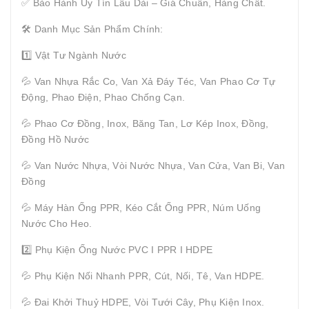
✅ Bảo Hành Uy Tín Lâu Dài – Giá Chuẩn, Hàng Chất.
🛠 Danh Mục Sản Phẩm Chính:
1️⃣ Vật Tư Ngành Nước
💦 Van Nhựa Rắc Co, Van Xả Đáy Téc, Van Phao Cơ Tự
Động, Phao Điện, Phao Chống Cạn.
💦 Phao Cơ Đồng, Inox, Băng Tan, Lơ Kép Inox, Đồng,
Đồng Hồ Nước
💦 Van Nước Nhựa, Vòi Nước Nhựa, Van Cửa, Van Bi, Van
Đồng
💦 Máy Hàn Ống PPR, Kéo Cắt Ống PPR, Núm Uống
Nước Cho Heo.
2️⃣ Phụ Kiện Ống Nước PVC I PPR I HDPE
💦 Phụ Kiện Nối Nhanh PPR, Cút, Nối, Tê, Van HDPE.
💦 Đai Khởi Thuỷ HDPE, Vòi Tưới Cây, Phụ Kiện Inox.