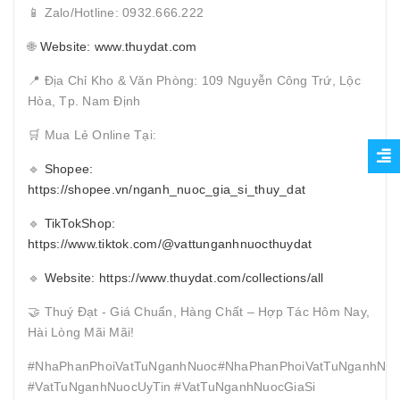
📱 Zalo/Hotline: 0932.666.222
🌐
Website: www.thuydat.com
📍 Địa Chỉ Kho & Văn Phòng: 109 Nguyễn Công Trứ, Lộc
Hòa, Tp. Nam Định
🛒 Mua Lẻ Online Tại:
🔹
Shopee:
https://shopee.vn/nganh_nuoc_gia_si_thuy_dat
🔹
TikTokShop:
https://www.tiktok.com/@vattunganhnuocthuydat
🔹
Website: https://www.thuydat.com/collections/all
🤝 Thuý Đạt - Giá Chuẩn, Hàng Chất – Hợp Tác Hôm Nay,
Hài Lòng Mãi Mãi!
#NhaPhanPhoiVatTuNganhNuoc#NhaPhanPhoiVatTuNganhNuo
#VatTuNganhNuocUyTin #VatTuNganhNuocGiaSi