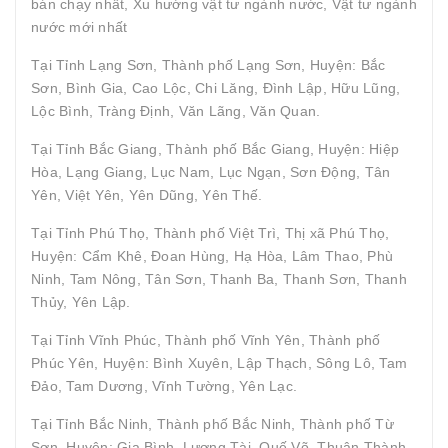
bán chạy nhất, Xu hướng vật tư ngành nước, Vật tư ngành
nước mới nhất
Tại Tỉnh Lạng Sơn, Thành phố Lạng Sơn, Huyện: Bắc
Sơn, Bình Gia, Cao Lộc, Chi Lăng, Đình Lập, Hữu Lũng,
Lộc Bình, Tràng Định, Văn Lãng, Văn Quan.
Tại Tỉnh Bắc Giang, Thành phố Bắc Giang, Huyện: Hiệp
Hòa, Lạng Giang, Lục Nam, Lục Ngạn, Sơn Động, Tân
Yên, Việt Yên, Yên Dũng, Yên Thế.
Tại Tỉnh Phú Thọ, Thành phố Việt Trì, Thị xã Phú Thọ,
Huyện: Cẩm Khê, Đoan Hùng, Hạ Hòa, Lâm Thao, Phù
Ninh, Tam Nông, Tân Sơn, Thanh Ba, Thanh Sơn, Thanh
Thủy, Yên Lập.
Tại Tỉnh Vĩnh Phúc, Thành phố Vĩnh Yên, Thành phố
Phúc Yên, Huyện: Bình Xuyên, Lập Thạch, Sông Lô, Tam
Đảo, Tam Dương, Vĩnh Tường, Yên Lạc.
Tại Tỉnh Bắc Ninh, Thành phố Bắc Ninh, Thành phố Từ
Sơn, Huyện: Gia Bình, Lương Tài, Quế Võ, Thuận Thành,