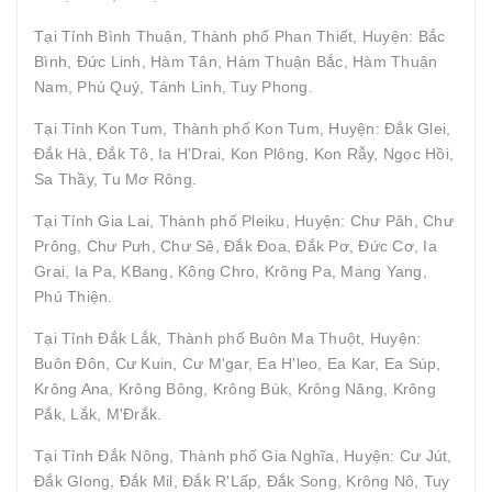
Tại Tỉnh Bình Thuận, Thành phố Phan Thiết, Huyện: Bắc
Bình, Đức Linh, Hàm Tân, Hàm Thuận Bắc, Hàm Thuận
Nam, Phú Quý, Tánh Linh, Tuy Phong.
Tại Tỉnh Kon Tum, Thành phố Kon Tum, Huyện: Đắk Glei,
Đắk Hà, Đắk Tô, Ia H'Drai, Kon Plông, Kon Rẫy, Ngọc Hồi,
Sa Thầy, Tu Mơ Rông.
Tại Tỉnh Gia Lai, Thành phố Pleiku, Huyện: Chư Păh, Chư
Prông, Chư Pưh, Chư Sê, Đắk Đoa, Đắk Pơ, Đức Cơ, Ia
Grai, Ia Pa, KBang, Kông Chro, Krông Pa, Mang Yang,
Phú Thiện.
Tại Tỉnh Đắk Lắk, Thành phố Buôn Ma Thuột, Huyện:
Buôn Đôn, Cư Kuin, Cư M'gar, Ea H'leo, Ea Kar, Ea Súp,
Krông Ana, Krông Bông, Krông Búk, Krông Năng, Krông
Pắk, Lắk, M'Đrắk.
Tại Tỉnh Đắk Nông, Thành phố Gia Nghĩa, Huyện: Cư Jút,
Đắk Glong, Đắk Mil, Đắk R'Lấp, Đắk Song, Krông Nô, Tuy