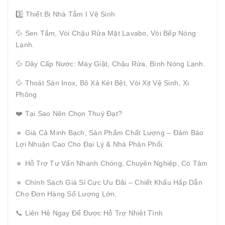
3️⃣ Thiết Bị Nhà Tắm I Vệ Sinh
💦 Sen Tắm, Vòi Chậu Rửa Mặt Lavabo, Vòi Bếp Nóng
Lạnh.
💦 Dây Cấp Nước: Máy Giặt, Chậu Rửa, Bình Nóng Lạnh.
💦 Thoát Sàn Inox, Bộ Xả Két Bệt, Vòi Xịt Vệ Sinh, Xi
Phông
❤️ Tại Sao Nên Chọn Thuý Đạt?
🔹 Giá Cả Minh Bạch, Sản Phẩm Chất Lượng – Đảm Bảo
Lợi Nhuận Cao Cho Đại Lý & Nhà Phân Phối.
🔹 Hỗ Trợ Tư Vấn Nhanh Chóng, Chuyên Nghiệp, Có Tâm
🔹 Chính Sách Giá Sỉ Cực Ưu Đãi – Chiết Khấu Hấp Dẫn
Cho Đơn Hàng Số Lượng Lớn.
📞 Liên Hệ Ngay Để Được Hỗ Trợ Nhiệt Tình