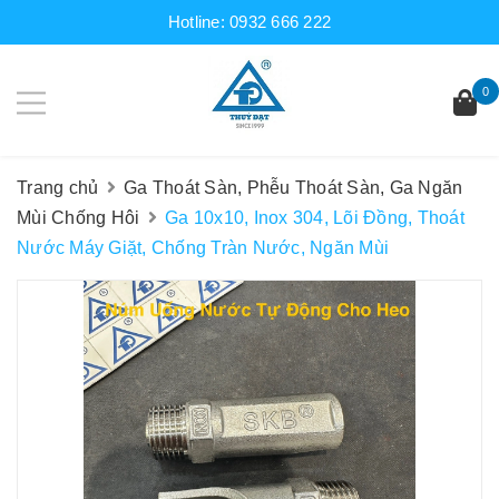
Hotline:
0932 666 222
0
Trang chủ
Ga Thoát Sàn, Phễu Thoát Sàn, Ga Ngăn
Mùi Chống Hôi
Ga 10x10, Inox 304, Lõi Đồng, Thoát
Nước Máy Giặt, Chống Tràn Nước, Ngăn Mùi