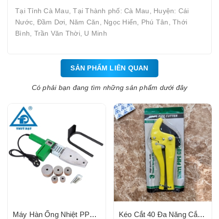
Tại Tỉnh Cà Mau, Tại Thành phố: Cà Mau, Huyện: Cái
Nước, Đầm Dơi, Năm Căn, Ngọc Hiển, Phú Tân, Thới
Bình, Trần Văn Thời, U Minh
SẢN PHẨM LIÊN QUAN
Có phải bạn đang tìm những sản phẩm dưới đây
Máy Hàn Ống Nhiệt PPR 20-63, Tự Động Hiện Thị Nhiệt Độ, 800W/1000W, 3 Lỗ Cắm Cối
Kéo Cắt 40 Đa Năng Cắt Ống PPR , PVC, PE, Chất Liệu Sắt, Bền (loại 2)