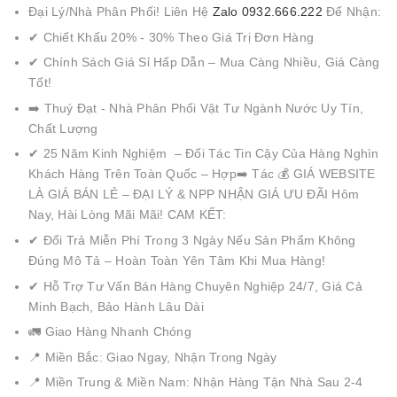
Đại Lý/Nhà Phân Phối! Liên Hệ
Zalo 0932.666.222
Để Nhận:
✔ Chiết Khấu 20% - 30% Theo Giá Trị Đơn Hàng
✔ Chính Sách Giá Sỉ Hấp Dẫn – Mua Càng Nhiều, Giá Càng
Tốt!
➡️ Thuý Đạt - Nhà Phân Phối Vật Tư Ngành Nước Uy Tín,
Chất Lượng
✔ 25 Năm Kinh Nghiệm – Đối Tác Tin Cậy Của Hàng Nghìn
Khách Hàng Trên Toàn Quốc – Hợp➡️ Tác 💰 GIÁ WEBSITE
LÀ GIÁ BÁN LẺ – ĐẠI LÝ & NPP NHẬN GIÁ ƯU ĐÃI Hôm
Nay, Hài Lòng Mãi Mãi! CAM KẾT:
✔ Đổi Trả Miễn Phí Trong 3 Ngày Nếu Sản Phẩm Không
Đúng Mô Tả – Hoàn Toàn Yên Tâm Khi Mua Hàng!
✔ Hỗ Trợ Tư Vấn Bán Hàng Chuyên Nghiệp 24/7, Giá Cả
Minh Bạch, Bảo Hành Lâu Dài
🚛 Giao Hàng Nhanh Chóng
📍 Miền Bắc: Giao Ngay, Nhận Trong Ngày
📍 Miền Trung & Miền Nam: Nhận Hàng Tận Nhà Sau 2-4