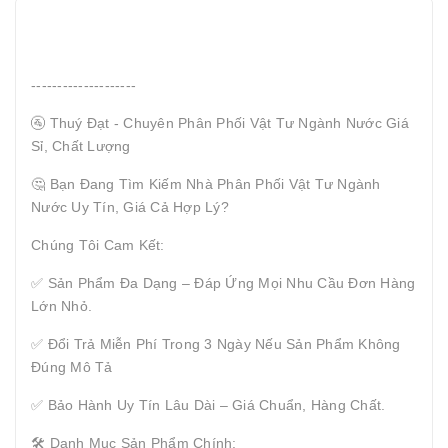
--------------------
🚰 Thuý Đạt - Chuyên Phân Phối Vật Tư Ngành Nước Giá
Sỉ, Chất Lượng
🤔 Bạn Đang Tìm Kiếm Nhà Phân Phối Vật Tư Ngành
Nước Uy Tín, Giá Cả Hợp Lý?
Chúng Tôi Cam Kết:
✅ Sản Phẩm Đa Dạng – Đáp Ứng Mọi Nhu Cầu Đơn Hàng
Lớn Nhỏ.
✅ Đổi Trả Miễn Phí Trong 3 Ngày Nếu Sản Phẩm Không
Đúng Mô Tả
✅ Bảo Hành Uy Tín Lâu Dài – Giá Chuẩn, Hàng Chất.
🛠 Danh Mục Sản Phẩm Chính: