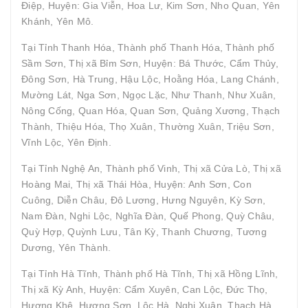
Điệp, Huyện: Gia Viễn, Hoa Lư, Kim Sơn, Nho Quan, Yên
Khánh, Yên Mô.
Tại Tỉnh Thanh Hóa, Thành phố Thanh Hóa, Thành phố
Sầm Sơn, Thị xã Bỉm Sơn, Huyện: Bá Thước, Cẩm Thủy,
Đông Sơn, Hà Trung, Hậu Lộc, Hoằng Hóa, Lang Chánh,
Mường Lát, Nga Sơn, Ngọc Lặc, Như Thanh, Như Xuân,
Nông Cống, Quan Hóa, Quan Sơn, Quảng Xương, Thạch
Thành, Thiệu Hóa, Thọ Xuân, Thường Xuân, Triệu Sơn,
Vĩnh Lộc, Yên Định.
Tại Tỉnh Nghệ An, Thành phố Vinh, Thị xã Cửa Lò, Thị xã
Hoàng Mai, Thị xã Thái Hòa, Huyện: Anh Sơn, Con
Cuông, Diễn Châu, Đô Lương, Hưng Nguyên, Kỳ Sơn,
Nam Đàn, Nghi Lộc, Nghĩa Đàn, Quế Phong, Quỳ Châu,
Quỳ Hợp, Quỳnh Lưu, Tân Kỳ, Thanh Chương, Tương
Dương, Yên Thành.
Tại Tỉnh Hà Tĩnh, Thành phố Hà Tĩnh, Thị xã Hồng Lĩnh,
Thị xã Kỳ Anh, Huyện: Cẩm Xuyên, Can Lộc, Đức Thọ,
Hương Khê, Hương Sơn, Lộc Hà, Nghi Xuân, Thạch Hà,