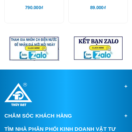
790.000₫
89.000₫
CHĂM SÓC KHÁCH HÀNG
TÌM NHÀ PHÂN PHỐI KINH DOANH VẬT TƯ