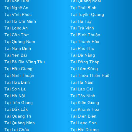
Tại Kon Tum
Tại Quảng Ngãi
Tại Nghệ An
Tại Thái Bình
Tại Vĩnh Phúc
Tại Tuyên Quang
Tại Hồ Chí Minh
Tại Hà Tây
Tại Long An
Tại Trà Vinh
Tại Cần Thơ
Tại Bình Thuận
Tại Quảng Nam
Tại Thanh Hóa
Tại Nam Định
Tại Phú Thọ
Tại Yên Bái
Tại Đà Nẵng
Tại Bà Rịa Vũng Tàu
Tại Đồng Tháp
Tại Hậu Giang
Tại Lâm Đồng
Tại Ninh Thuận
Tại Thừa Thiên Huế
Tại Hòa Bình
Tại Hà Nam
Tại Sơn La
Tại Lào Cai
Tại Hà Nội
Tại Tây Ninh
Tại Tiền Giang
Tại Kiên Giang
Tại Đắk Lắk
Tại Khánh Hòa
Tại Quảng Trị
Tại Điện Biên
Tại Quảng Ninh
Tại Lạng Sơn
Tại Lai Châu
Tại Hải Dương