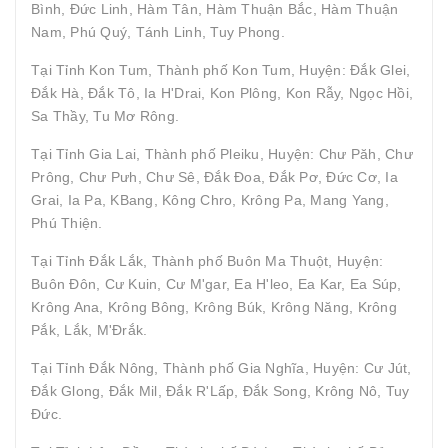
Bình, Đức Linh, Hàm Tân, Hàm Thuận Bắc, Hàm Thuận
Nam, Phú Quý, Tánh Linh, Tuy Phong.
Tại Tỉnh Kon Tum, Thành phố Kon Tum, Huyện: Đắk Glei,
Đắk Hà, Đắk Tô, Ia H'Drai, Kon Plông, Kon Rẫy, Ngọc Hồi,
Sa Thầy, Tu Mơ Rông.
Tại Tỉnh Gia Lai, Thành phố Pleiku, Huyện: Chư Păh, Chư
Prông, Chư Pưh, Chư Sê, Đắk Đoa, Đắk Pơ, Đức Cơ, Ia
Grai, Ia Pa, KBang, Kông Chro, Krông Pa, Mang Yang,
Phú Thiện.
Tại Tỉnh Đắk Lắk, Thành phố Buôn Ma Thuột, Huyện:
Buôn Đôn, Cư Kuin, Cư M'gar, Ea H'leo, Ea Kar, Ea Súp,
Krông Ana, Krông Bông, Krông Búk, Krông Năng, Krông
Pắk, Lắk, M'Đrắk.
Tại Tỉnh Đắk Nông, Thành phố Gia Nghĩa, Huyện: Cư Jút,
Đắk Glong, Đắk Mil, Đắk R'Lấp, Đắk Song, Krông Nô, Tuy
Đức.