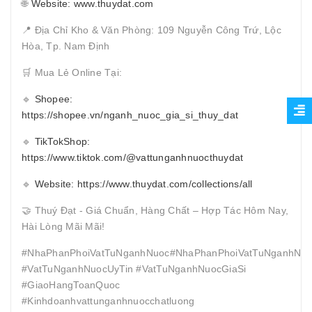
🌐
Website: www.thuydat.com
📍 Địa Chỉ Kho & Văn Phòng: 109 Nguyễn Công Trứ, Lộc
Hòa, Tp. Nam Định
🛒 Mua Lẻ Online Tại:
🔹
Shopee:
https://shopee.vn/nganh_nuoc_gia_si_thuy_dat
🔹
TikTokShop:
https://www.tiktok.com/@vattunganhnuocthuydat
🔹
Website: https://www.thuydat.com/collections/all
🤝 Thuý Đạt - Giá Chuẩn, Hàng Chất – Hợp Tác Hôm Nay,
Hài Lòng Mãi Mãi!
#NhaPhanPhoiVatTuNganhNuoc#NhaPhanPhoiVatTuNganhNuo
#VatTuNganhNuocUyTin #VatTuNganhNuocGiaSi
#GiaoHangToanQuoc
#Kinhdoanhvattunganhnuocchatluong