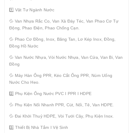
1️⃣ Vật Tư Ngành Nước
💦 Van Nhựa Rắc Co, Van Xả Đáy Téc, Van Phao Cơ Tự
Động, Phao Điện, Phao Chống Cạn.
💦 Phao Cơ Đồng, Inox, Băng Tan, Lơ Kép Inox, Đồng,
Đồng Hồ Nước
💦 Van Nước Nhựa, Vòi Nước Nhựa, Van Cửa, Van Bi, Van
Đồng
💦 Máy Hàn Ống PPR, Kéo Cắt Ống PPR, Núm Uống
Nước Cho Heo.
2️⃣ Phụ Kiện Ống Nước PVC I PPR I HDPE
💦 Phụ Kiện Nối Nhanh PPR, Cút, Nối, Tê, Van HDPE.
💦 Đai Khởi Thuỷ HDPE, Vòi Tưới Cây, Phụ Kiện Inox.
3️⃣ Thiết Bị Nhà Tắm I Vệ Sinh