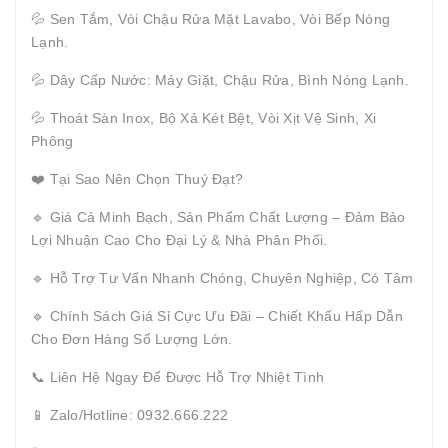
💦 Sen Tắm, Vòi Chậu Rửa Mặt Lavabo, Vòi Bếp Nóng
Lạnh.
💦 Dây Cấp Nước: Máy Giặt, Chậu Rửa, Bình Nóng Lạnh.
💦 Thoát Sàn Inox, Bộ Xả Két Bệt, Vòi Xịt Vệ Sinh, Xi
Phông
❤️ Tại Sao Nên Chọn Thuý Đạt?
🔹 Giá Cả Minh Bạch, Sản Phẩm Chất Lượng – Đảm Bảo
Lợi Nhuận Cao Cho Đại Lý & Nhà Phân Phối.
🔹 Hỗ Trợ Tư Vấn Nhanh Chóng, Chuyên Nghiệp, Có Tâm
🔹 Chính Sách Giá Sỉ Cực Ưu Đãi – Chiết Khấu Hấp Dẫn
Cho Đơn Hàng Số Lượng Lớn.
📞 Liên Hệ Ngay Để Được Hỗ Trợ Nhiệt Tình
📱 Zalo/Hotline: 0932.666.222