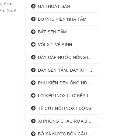
y, Kiểm
GA THOÁT SÀN
Phí Nào!
BỘ PHỤ KIỆN NHÀ TẮM
BÁT SEN TẮM
VÒI XỊT VỆ SINH
DÂY CẤP NƯỚC NÓNG LẠNH
DÂY SEN TẮM, DÂY XỊT VỆ SINH
PHỤ KIỆN ĐEN ỐNG HDPE HATHACO
LƠ KÉP INOX I LƠ KÉP INOX ĐỒNG
TÊ CÚT NỐI INOX I ĐỒNG
XI PHÔNG CHẬU RỬA BÁT 1 HỐ I 2 HỐ
BỘ XẢ NƯỚC BỒN CẦU NHẤN I GẠT