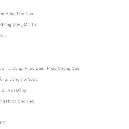
ơn Hàng Lớn Nhỏ.
 Không Đúng Mô Tả
hất.
 Cơ Tự Động, Phao Điện, Phao Chống Cạn.
 Đồng, Đồng Hồ Nước
 Bi, Van Đồng
ống Nước Cho Heo.
DPE.