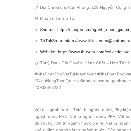
📍 Địa Chỉ Kho & Văn Phòng: 109 Nguyễn Công T
🛒 Mua Lẻ Online Tại:
🔹
Shopee: https://shopee.vn/nganh_nuoc_gia_si
🔹
TikTokShop: https://www.tiktok.com/@vattunga
🔹
Website: https://www.thuydat.com/collections/al
🤝 Thuý Đạt - Giá Chuẩn, Hàng Chất – Hợp Tác H
#NhaPhanPhoiVatTuNganhNuoc#NhaPhanPhoiVat
#GiaoHangToanQuoc #Kinhdoanhvattunganhnuocc
#0932666222
---------------------------
Vật tư ngành nước, Thiết bị ngành nước, Phụ kiệ
ngành nước PVC, Vật tư ngành nước PPR, Vật tư 
dân dụng, Vật tư ngành nước giá rẻ, Vật tư ngàn
khẩu, Kinh doanh vật tư ngành nước, Cửa hàng vậ