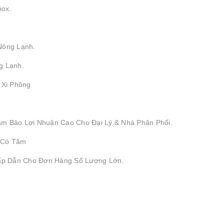
nox.
Nóng Lạnh.
g Lạnh.
, Xi Phông
ảm Bảo Lợi Nhuận Cao Cho Đại Lý & Nhà Phân Phối.
 Có Tâm
Hấp Dẫn Cho Đơn Hàng Số Lượng Lớn.