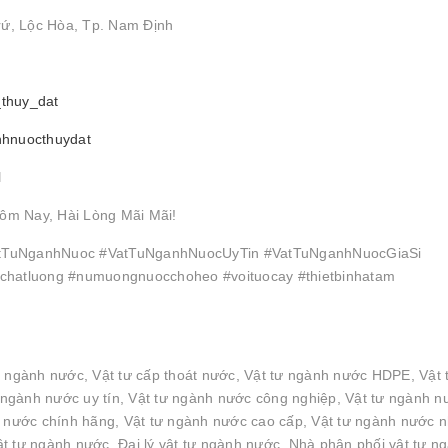
rứ, Lộc Hòa, Tp. Nam Định
_thuy_dat
nhnuocthuydat
l
ôm Nay, Hài Lòng Mãi Mãi!
TuNganhNuoc #VatTuNganhNuocUyTin #VatTuNganhNuocGiaSi
hatluong #numuongnuocchoheo #voituocay #thietbinhatam
n ngành nước, Vật tư cấp thoát nước, Vật tư ngành nước HDPE, Vật 
ngành nước uy tín, Vật tư ngành nước công nghiệp, Vật tư ngành n
h nước chính hãng, Vật tư ngành nước cao cấp, Vật tư ngành nước 
t tư ngành nước, Đại lý vật tư ngành nước, Nhà phân phối vật tư n