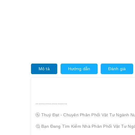
Mô tả
Hướng dẫn
Đánh giá
--------------------
🚰 Thuý Đạt - Chuyên Phân Phối Vật Tư Ngành N
🤔 Bạn Đang Tìm Kiếm Nhà Phân Phối Vật Tư Ng