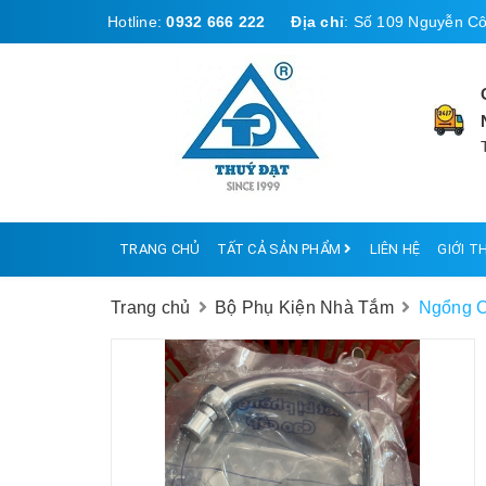
Hotline:
0932 666 222
Địa chỉ
:
Số 109 Nguyễn Cô
TRANG CHỦ
TẤT CẢ SẢN PHẨM
LIÊN HỆ
GIỚI T
Trang chủ
Bộ Phụ Kiện Nhà Tắm
Ngổng C