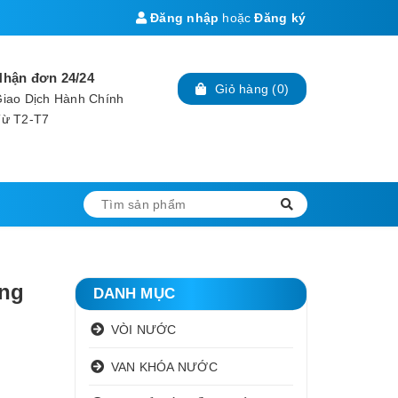
Đăng nhập
hoặc
Đăng ký
Nhận đơn 24/24
Giỏ hàng
(
0
)
iao Dịch Hành Chính
Từ T2-T7
ng
DANH MỤC
VÒI NƯỚC
VAN KHÓA NƯỚC