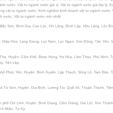
nh nước, Vật tư ngành nước giá sỉ, Vật tư ngành nước giá đại lý, K
g vật tư ngành nước, Kinh nghiệm kinh doanh vật tư ngành nước, 
h nước, Vật tư ngành nước mới nhất
Bắc Sơn, Bình Gia, Cao Lộc, Chi Lăng, Đình Lập, Hữu Lũng, Lộc Bì
: Hiệp Hòa, Lạng Giang, Lục Nam, Lục Ngạn, Sơn Động, Tân Yên, V
hú Thọ, Huyện: Cẩm Khê, Đoan Hùng, Hạ Hòa, Lâm Thao, Phù Ninh, 
y, Yên Lập.
 phố Phúc Yên, Huyện: Bình Xuyên, Lập Thạch, Sông Lô, Tam Đảo, 
hố Từ Sơn, Huyện: Gia Bình, Lương Tài, Quế Võ, Thuận Thành, Tiên
 phố Chí Linh, Huyện: Bình Giang, Cẩm Giàng, Gia Lộc, Kim Thành
nh Miện, Tứ Kỳ.