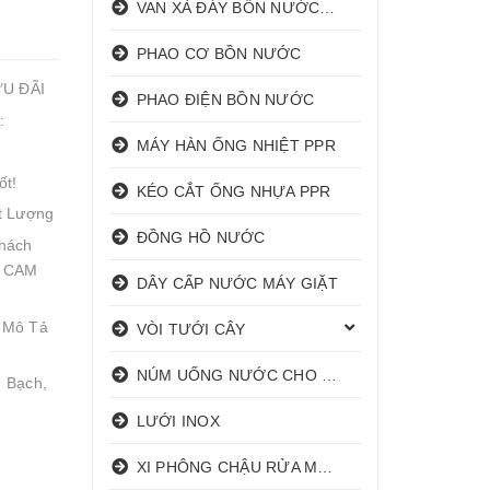
VAN XẢ ĐÁY BỒN NƯỚC INOX
PHAO CƠ BỒN NƯỚC
ƯU ĐÃI
PHAO ĐIỆN BỒN NƯỚC
:
MÁY HÀN ỐNG NHIỆT PPR
ốt!
KÉO CẮT ỐNG NHỰA PPR
t Lượng
ĐỒNG HỒ NƯỚC
hách
! CAM
DÂY CẤP NƯỚC MÁY GIẶT
 Mô Tả
VÒI TƯỚI CÂY
NÚM UỐNG NƯỚC CHO HEO
 Bạch,
LƯỚI INOX
XI PHÔNG CHẬU RỬA MẶT I XẢ LAVABO