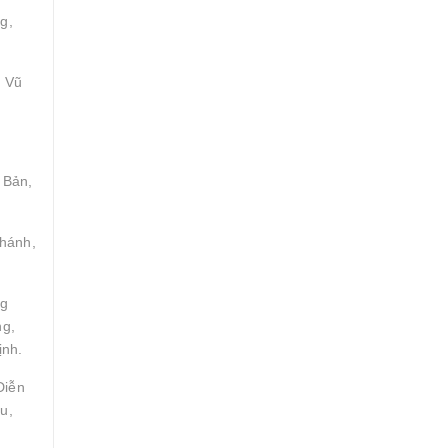
g,
, Vũ
 Bản,
Khánh,
ng
ng,
ịnh.
Diễn
u,