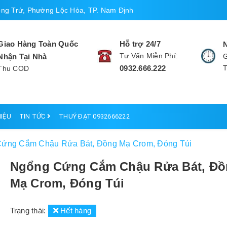
ng Trứ, Phường Lộc Hòa, TP. Nam Định
Giao Hàng Toàn Quốc
Hỗ trợ 24/7
Tư Vấn Miễn Phí:
Nhận Tại Nhà
G
0932.666.222
Thu COD
HIỆU
TIN TỨC
THUÝ ĐẠT 0932666222
ứng Cắm Chậu Rửa Bát, Đồng Mạ Crom, Đóng Túi
Ngổng Cứng Cắm Chậu Rửa Bát, Đồ
Mạ Crom, Đóng Túi
Trạng thái:
Hết hàng