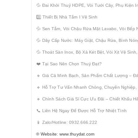
💦 Đai Khởi Thuỷ HDPE, Vòi Tưới Cây, Phụ Kiện I
3️⃣ Thiết Bị Nhà Tắm I Vệ Sinh
💦 Sen Tắm, Vòi Chậu Rửa Mặt Lavabo, Vòi Bếp 
💦 Dây Cấp Nước: Máy Giặt, Chậu Rửa, Bình Nón
💦 Thoát Sàn Inox, Bộ Xả Két Bệt, Vòi Xịt Vệ Sinh
❤️ Tại Sao Nên Chọn Thuý Đạt?
🔹 Giá Cả Minh Bạch, Sản Phẩm Chất Lượng – Đ
🔹 Hỗ Trợ Tư Vấn Nhanh Chóng, Chuyên Nghiệp,
🔹 Chính Sách Giá Sỉ Cực Ưu Đãi – Chiết Khấu 
📞 Liên Hệ Ngay Để Được Hỗ Trợ Nhiệt Tình
📱 Zalo/Hotline: 0932.666.222
🌐
Website: www.thuydat.com