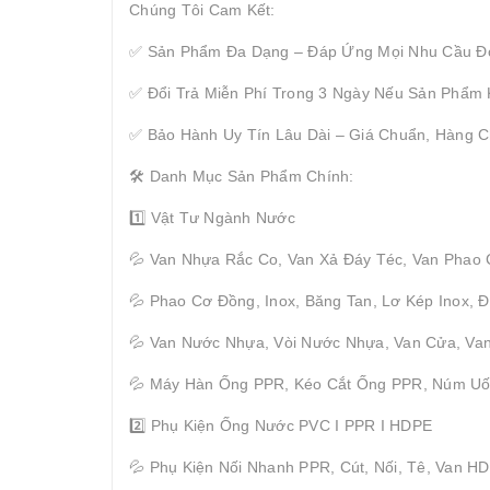
Chúng Tôi Cam Kết:
✅ Sản Phẩm Đa Dạng – Đáp Ứng Mọi Nhu Cầu Đ
✅ Đổi Trả Miễn Phí Trong 3 Ngày Nếu Sản Phẩm
✅ Bảo Hành Uy Tín Lâu Dài – Giá Chuẩn, Hàng C
🛠 Danh Mục Sản Phẩm Chính:
1️⃣ Vật Tư Ngành Nước
💦 Van Nhựa Rắc Co, Van Xả Đáy Téc, Van Phao
💦 Phao Cơ Đồng, Inox, Băng Tan, Lơ Kép Inox,
💦 Van Nước Nhựa, Vòi Nước Nhựa, Van Cửa, Van
💦 Máy Hàn Ống PPR, Kéo Cắt Ống PPR, Núm U
2️⃣ Phụ Kiện Ống Nước PVC I PPR I HDPE
💦 Phụ Kiện Nối Nhanh PPR, Cút, Nối, Tê, Van H