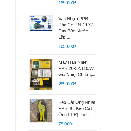
169.000₫
Van Nhựa PPR
Rắc Co RN 49 Xả
Đáy Bồn Nước,
Lắp ...
169.000₫
Máy Hàn Nhiệt
PPR 20-32, 800W,
Gia Nhiệt Chuẩn,...
289.000₫
Kéo Cắt Ống Nhiệt
PPR 40, Kéo Cắt
Ống PPR| PVC|...
79.000₫