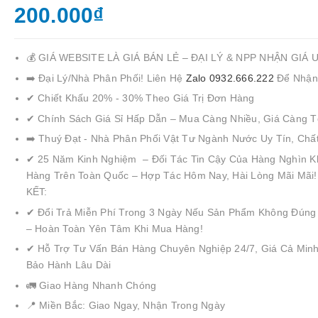
200.000₫
💰 GIÁ WEBSITE LÀ GIÁ BÁN LẺ – ĐẠI LÝ & NPP NHẬN GIÁ 
➡️ Đại Lý/Nhà Phân Phối! Liên Hệ
Zalo 0932.666.222
Để Nhận
✔ Chiết Khấu 20% - 30% Theo Giá Trị Đơn Hàng
✔ Chính Sách Giá Sỉ Hấp Dẫn – Mua Càng Nhiều, Giá Càng T
➡️ Thuý Đạt - Nhà Phân Phối Vật Tư Ngành Nước Uy Tín, Chấ
✔ 25 Năm Kinh Nghiệm – Đối Tác Tin Cậy Của Hàng Nghìn K
Hàng Trên Toàn Quốc – Hợp Tác Hôm Nay, Hài Lòng Mãi Mãi
KẾT:
✔ Đổi Trả Miễn Phí Trong 3 Ngày Nếu Sản Phẩm Không Đúng
– Hoàn Toàn Yên Tâm Khi Mua Hàng!
✔ Hỗ Trợ Tư Vấn Bán Hàng Chuyên Nghiệp 24/7, Giá Cả Minh
Bảo Hành Lâu Dài
🚛 Giao Hàng Nhanh Chóng
📍 Miền Bắc: Giao Ngay, Nhận Trong Ngày