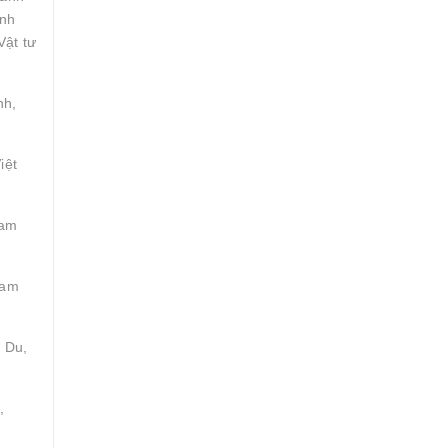
inh
Vật tư
nh,
iệt
Tam
Tam
 Du,
,