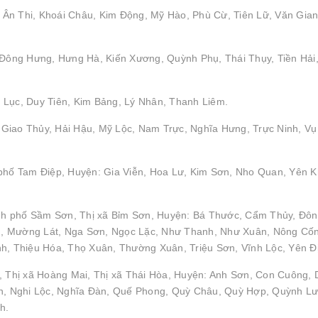
Ân Thi, Khoái Châu, Kim Động, Mỹ Hào, Phù Cừ, Tiên Lữ, Văn Gian
: Đông Hưng, Hưng Hà, Kiến Xương, Quỳnh Phụ, Thái Thụy, Tiền Hải
 Lục, Duy Tiên, Kim Bảng, Lý Nhân, Thanh Liêm.
Giao Thủy, Hải Hậu, Mỹ Lộc, Nam Trực, Nghĩa Hưng, Trực Ninh, Vụ
 phố Tam Điệp, Huyện: Gia Viễn, Hoa Lư, Kim Sơn, Nho Quan, Yên 
nh phố Sầm Sơn, Thị xã Bỉm Sơn, Huyện: Bá Thước, Cẩm Thủy, Đô
h, Mường Lát, Nga Sơn, Ngọc Lặc, Như Thanh, Như Xuân, Nông Cố
 Thiệu Hóa, Thọ Xuân, Thường Xuân, Triệu Sơn, Vĩnh Lộc, Yên Đ
, Thị xã Hoàng Mai, Thị xã Thái Hòa, Huyện: Anh Sơn, Con Cuông, 
, Nghi Lộc, Nghĩa Đàn, Quế Phong, Quỳ Châu, Quỳ Hợp, Quỳnh Lư
h.