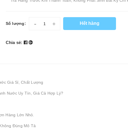
Tra Hàng Trước Khi Thanh Toán, Không Phát Sinh Bất Kỳ Chi 
-
+
Hết hàng
Số lượng:
Chia sẻ:
ước Giá Sỉ, Chất Lượng
ành Nước Uy Tín, Giá Cả Hợp Lý?
ơn Hàng Lớn Nhỏ.
 Không Đúng Mô Tả