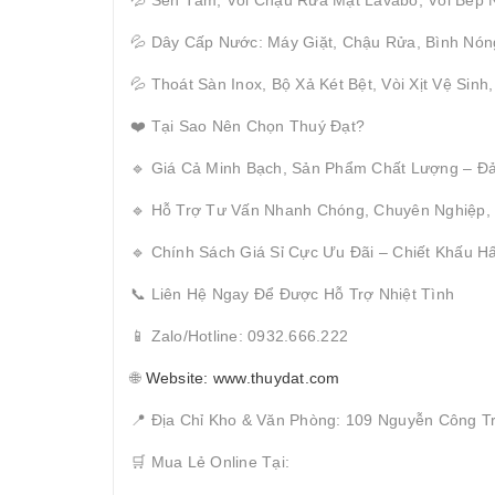
💦 Dây Cấp Nước: Máy Giặt, Chậu Rửa, Bình Nón
💦 Thoát Sàn Inox, Bộ Xả Két Bệt, Vòi Xịt Vệ Sinh
❤️ Tại Sao Nên Chọn Thuý Đạt?
🔹 Giá Cả Minh Bạch, Sản Phẩm Chất Lượng – Đ
🔹 Hỗ Trợ Tư Vấn Nhanh Chóng, Chuyên Nghiệp,
🔹 Chính Sách Giá Sỉ Cực Ưu Đãi – Chiết Khấu 
📞 Liên Hệ Ngay Để Được Hỗ Trợ Nhiệt Tình
📱 Zalo/Hotline: 0932.666.222
🌐
Website: www.thuydat.com
📍 Địa Chỉ Kho & Văn Phòng: 109 Nguyễn Công T
🛒 Mua Lẻ Online Tại: