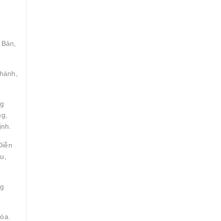
 Bản,
Khánh,
ng
ng,
ịnh.
Diễn
u,
ng
óa.