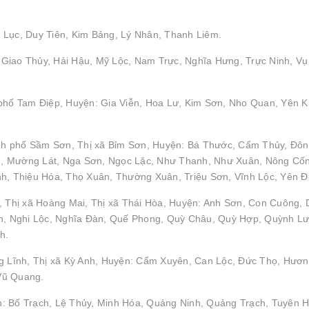
 Lục, Duy Tiên, Kim Bảng, Lý Nhân, Thanh Liêm.
Giao Thủy, Hải Hậu, Mỹ Lộc, Nam Trực, Nghĩa Hưng, Trực Ninh, Vụ
 phố Tam Điệp, Huyện: Gia Viễn, Hoa Lư, Kim Sơn, Nho Quan, Yên 
nh phố Sầm Sơn, Thị xã Bỉm Sơn, Huyện: Bá Thước, Cẩm Thủy, Đô
h, Mường Lát, Nga Sơn, Ngọc Lặc, Như Thanh, Như Xuân, Nông Cố
 Thiệu Hóa, Thọ Xuân, Thường Xuân, Triệu Sơn, Vĩnh Lộc, Yên Đ
, Thị xã Hoàng Mai, Thị xã Thái Hòa, Huyện: Anh Sơn, Con Cuông, 
, Nghi Lộc, Nghĩa Đàn, Quế Phong, Quỳ Châu, Quỳ Hợp, Quỳnh Lư
h.
ng Lĩnh, Thị xã Kỳ Anh, Huyện: Cẩm Xuyên, Can Lộc, Đức Thọ, Hươ
Vũ Quang.
: Bố Trạch, Lệ Thủy, Minh Hóa, Quảng Ninh, Quảng Trạch, Tuyên H