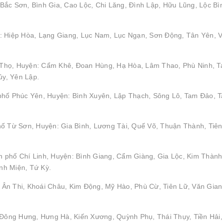
Bắc Sơn, Bình Gia, Cao Lộc, Chi Lăng, Đình Lập, Hữu Lũng, Lộc Bì
: Hiệp Hòa, Lạng Giang, Lục Nam, Lục Ngạn, Sơn Động, Tân Yên, V
hú Thọ, Huyện: Cẩm Khê, Đoan Hùng, Hạ Hòa, Lâm Thao, Phù Ninh, 
y, Yên Lập.
 phố Phúc Yên, Huyện: Bình Xuyên, Lập Thạch, Sông Lô, Tam Đảo, 
hố Từ Sơn, Huyện: Gia Bình, Lương Tài, Quế Võ, Thuận Thành, Tiên
 phố Chí Linh, Huyện: Bình Giang, Cẩm Giàng, Gia Lộc, Kim Thành
nh Miện, Tứ Kỳ.
Ân Thi, Khoái Châu, Kim Động, Mỹ Hào, Phù Cừ, Tiên Lữ, Văn Gian
: Đông Hưng, Hưng Hà, Kiến Xương, Quỳnh Phụ, Thái Thụy, Tiền Hải