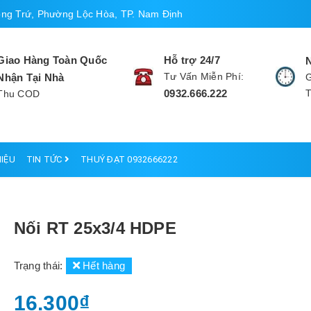
ng Trứ, Phường Lộc Hòa, TP. Nam Định
Giao Hàng Toàn Quốc
Hỗ trợ 24/7
Tư Vấn Miễn Phí:
Nhận Tại Nhà
G
0932.666.222
Thu COD
HIỆU
TIN TỨC
THUÝ ĐẠT 0932666222
Nối RT 25x3/4 HDPE
Trạng thái:
Hết hàng
16.300₫