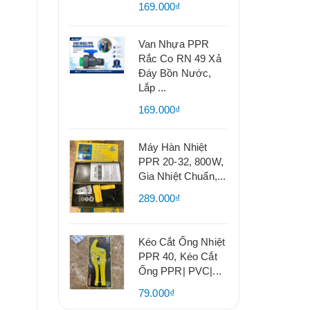
169.000₫
Van Nhựa PPR
Rắc Co RN 49 Xả
Đáy Bồn Nước,
Lắp ...
169.000₫
Máy Hàn Nhiệt
PPR 20-32, 800W,
Gia Nhiệt Chuẩn,...
289.000₫
Kéo Cắt Ống Nhiệt
PPR 40, Kéo Cắt
Ống PPR| PVC|...
79.000₫