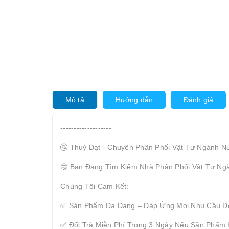
Mô tả
Hướng dẫn
Đánh giá
-------------------
🚰 Thuý Đạt - Chuyên Phân Phối Vật Tư Ngành N
🤔 Bạn Đang Tìm Kiếm Nhà Phân Phối Vật Tư Ng
Chúng Tôi Cam Kết:
✅ Sản Phẩm Đa Dạng – Đáp Ứng Mọi Nhu Cầu Đ
✅ Đổi Trả Miễn Phí Trong 3 Ngày Nếu Sản Phẩm