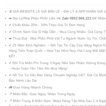
💰 GIÁ WEBSITE LÀ GIÁ BÁN LẺ – ĐẠI LÝ & NPP NHẬN GIÁ 
➡️ Đại Lý/Nhà Phân Phối! Liên Hệ
Zalo 0932.666.222
Để Nhận
✔ Chiết Khấu 20% - 30% Theo Giá Trị Đơn Hàng
✔ Chính Sách Giá Sỉ Hấp Dẫn – Mua Càng Nhiều, Giá Càng T
➡️ Thuý Đạt - Nhà Phân Phối Vật Tư Ngành Nước Uy Tín, Chấ
✔ 25 Năm Kinh Nghiệm – Đối Tác Tin Cậy Của Hàng Nghìn K
Hàng Trên Toàn Quốc – Hợp Tác Hôm Nay, Hài Lòng Mãi Mãi
KẾT:
✔ Đổi Trả Miễn Phí Trong 3 Ngày Nếu Sản Phẩm Không Đúng
– Hoàn Toàn Yên Tâm Khi Mua Hàng!
✔ Hỗ Trợ Tư Vấn Bán Hàng Chuyên Nghiệp 24/7, Giá Cả Minh
Bảo Hành Lâu Dài
🚛 Giao Hàng Nhanh Chóng
📍 Miền Bắc: Giao Ngay, Nhận Trong Ngày
📍 Miền Trung & Miền Nam: Nhận Hàng Tận Nhà Sau 2-4 Ngà