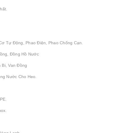
hất.
 Cơ Tự Động, Phao Điện, Phao Chống Cạn.
 Đồng, Đồng Hồ Nước
 Bi, Van Đồng
ống Nước Cho Heo.
DPE.
nox.
Nóng Lạnh.