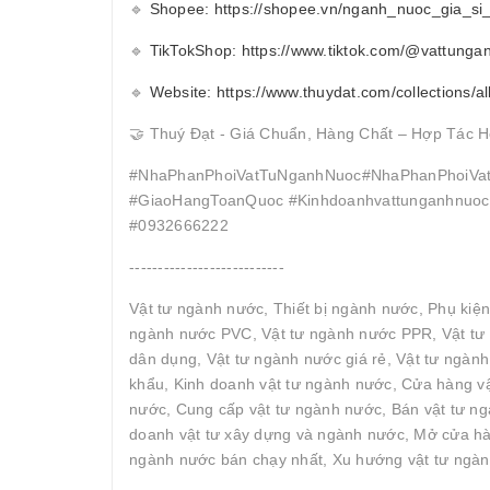
🔹
Shopee: https://shopee.vn/nganh_nuoc_gia_si
🔹
TikTokShop: https://www.tiktok.com/@vattunga
🔹
Website: https://www.thuydat.com/collections/al
🤝 Thuý Đạt - Giá Chuẩn, Hàng Chất – Hợp Tác H
#NhaPhanPhoiVatTuNganhNuoc#NhaPhanPhoiVat
#GiaoHangToanQuoc #Kinhdoanhvattunganhnuocc
#0932666222
---------------------------
Vật tư ngành nước, Thiết bị ngành nước, Phụ kiệ
ngành nước PVC, Vật tư ngành nước PPR, Vật tư 
dân dụng, Vật tư ngành nước giá rẻ, Vật tư ngàn
khẩu, Kinh doanh vật tư ngành nước, Cửa hàng vậ
nước, Cung cấp vật tư ngành nước, Bán vật tư ngà
doanh vật tư xây dựng và ngành nước, Mở cửa hàn
ngành nước bán chạy nhất, Xu hướng vật tư ngàn