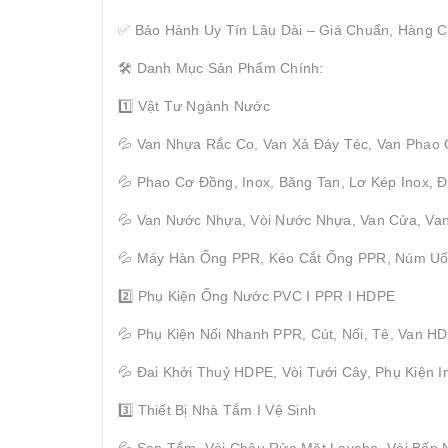
✅ Bảo Hành Uy Tín Lâu Dài – Giá Chuẩn, Hàng C
🛠 Danh Mục Sản Phẩm Chính:
1️⃣ Vật Tư Ngành Nước
💦 Van Nhựa Rắc Co, Van Xả Đáy Téc, Van Phao
💦 Phao Cơ Đồng, Inox, Băng Tan, Lơ Kép Inox,
💦 Van Nước Nhựa, Vòi Nước Nhựa, Van Cửa, Van
💦 Máy Hàn Ống PPR, Kéo Cắt Ống PPR, Núm U
2️⃣ Phụ Kiện Ống Nước PVC I PPR I HDPE
💦 Phụ Kiện Nối Nhanh PPR, Cút, Nối, Tê, Van H
💦 Đai Khởi Thuỷ HDPE, Vòi Tưới Cây, Phụ Kiện I
3️⃣ Thiết Bị Nhà Tắm I Vệ Sinh
💦 Sen Tắm, Vòi Chậu Rửa Mặt Lavabo, Vòi Bếp 