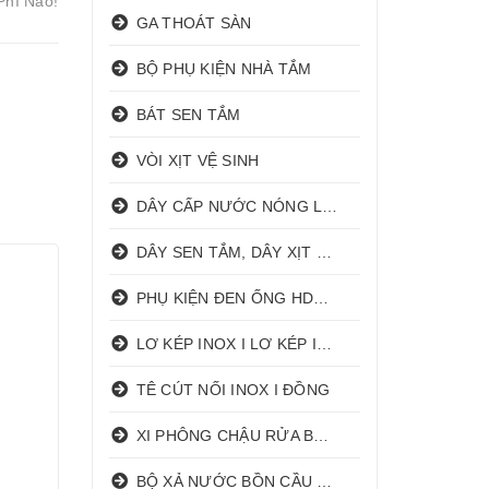
Phí Nào!
GA THOÁT SÀN
BỘ PHỤ KIỆN NHÀ TẮM
BÁT SEN TẮM
VÒI XỊT VỆ SINH
DÂY CẤP NƯỚC NÓNG LẠNH
DÂY SEN TẮM, DÂY XỊT VỆ SINH
PHỤ KIỆN ĐEN ỐNG HDPE HATHACO
LƠ KÉP INOX I LƠ KÉP INOX ĐỒNG
TÊ CÚT NỐI INOX I ĐỒNG
XI PHÔNG CHẬU RỬA BÁT 1 HỐ I 2 HỐ
BỘ XẢ NƯỚC BỒN CẦU NHẤN I GẠT