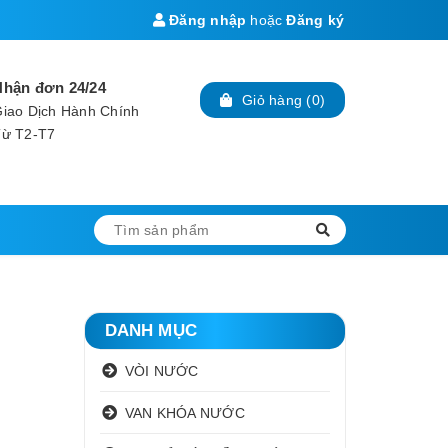
Đăng nhập
hoặc
Đăng ký
Nhận đơn 24/24
Giỏ hàng
(
0
)
iao Dịch Hành Chính
Từ T2-T7
DANH MỤC
VÒI NƯỚC
VAN KHÓA NƯỚC