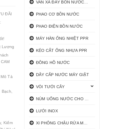
VAN XẢ ĐÁY BỒN NƯỚC INOX
ƯU ĐÃI
PHAO CƠ BỒN NƯỚC
:
PHAO ĐIỆN BỒN NƯỚC
MÁY HÀN ỐNG NHIỆT PPR
ốt!
t Lượng
KÉO CẮT ỐNG NHỰA PPR
hách
! CAM
ĐỒNG HỒ NƯỚC
DÂY CẤP NƯỚC MÁY GIẶT
 Mô Tả
VÒI TƯỚI CÂY
 Bạch,
NÚM UỐNG NƯỚC CHO HEO
LƯỚI INOX
y, Kiểm
XI PHÔNG CHẬU RỬA MẶT I XẢ LAVABO