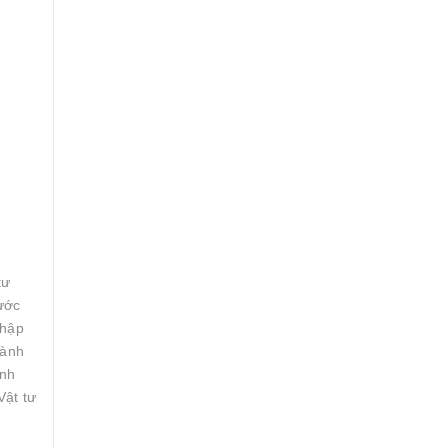
tư
ước
nhập
gành
inh
Vật tư