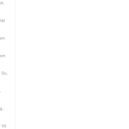
nh,
iệt
Tam
Tam
 Du,
,
g,
, Vũ