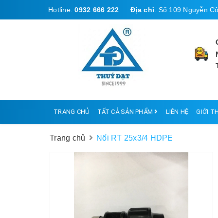
Hotline:
0932 666 222
Địa chỉ
:
Số 109 Nguyễn Cô
TRANG CHỦ
TẤT CẢ SẢN PHẨM
LIÊN HỆ
GIỚI T
Trang chủ
Nối RT 25x3/4 HDPE