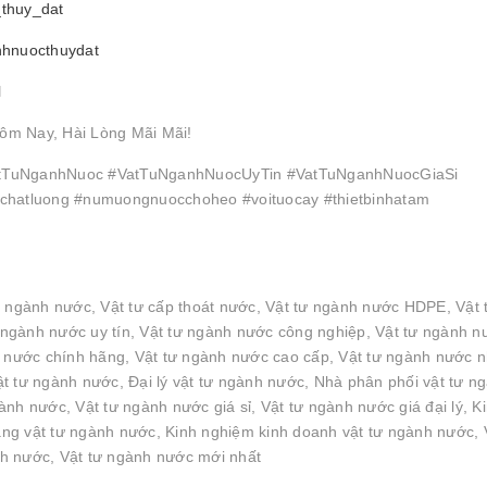
_thuy_dat
nhnuocthuydat
l
ôm Nay, Hài Lòng Mãi Mãi!
TuNganhNuoc #VatTuNganhNuocUyTin #VatTuNganhNuocGiaSi
hatluong #numuongnuocchoheo #voituocay #thietbinhatam
n ngành nước, Vật tư cấp thoát nước, Vật tư ngành nước HDPE, Vật 
ngành nước uy tín, Vật tư ngành nước công nghiệp, Vật tư ngành n
h nước chính hãng, Vật tư ngành nước cao cấp, Vật tư ngành nước 
t tư ngành nước, Đại lý vật tư ngành nước, Nhà phân phối vật tư n
nh nước, Vật tư ngành nước giá sỉ, Vật tư ngành nước giá đại lý, K
g vật tư ngành nước, Kinh nghiệm kinh doanh vật tư ngành nước, 
h nước, Vật tư ngành nước mới nhất