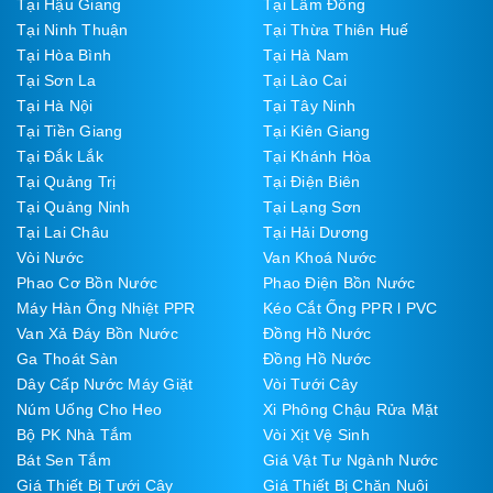
Tại Hậu Giang
Tại Lâm Đồng
Tại Ninh Thuận
Tại Thừa Thiên Huế
Tại Hòa Bình
Tại Hà Nam
Tại Sơn La
Tại Lào Cai
Tại Hà Nội
Tại Tây Ninh
Tại Tiền Giang
Tại Kiên Giang
Tại Đắk Lắk
Tại Khánh Hòa
Tại Quảng Trị
Tại Điện Biên
Tại Quảng Ninh
Tại Lạng Sơn
Tại Lai Châu
Tại Hải Dương
Vòi Nước
Van Khoá Nước
Phao Cơ Bồn Nước
Phao Điện Bồn Nước
Máy Hàn Ống Nhiệt PPR
Kéo Cắt Ống PPR l PVC
Van Xả Đáy Bồn Nước
Đồng Hồ Nước
Ga Thoát Sàn
Đồng Hồ Nước
Dây Cấp Nước Máy Giặt
Vòi Tưới Cây
Núm Uống Cho Heo
Xi Phông Chậu Rửa Mặt
Bộ PK Nhà Tắm
Vòi Xịt Vệ Sinh
Bát Sen Tắm
Giá Vật Tư Ngành Nước
Giá Thiết Bị Tưới Cây
Giá Thiết Bị Chăn Nuôi