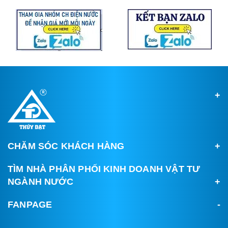
CHĂM SÓC KHÁCH HÀNG
TÌM NHÀ PHÂN PHỐI KINH DOANH VẬT TƯ
NGÀNH NƯỚC
FANPAGE