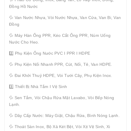
Đồng Hồ Nước
💦 Van Nước Nhựa, Vòi Nước Nhựa, Van Cửa, Van Bi, Van
Đồng
💦 Máy Hàn Ống PPR, Kéo Cắt Ống PPR, Núm Uống
Nước Cho Heo.
2️⃣ Phụ Kiện Ống Nước PVC I PPR I HDPE
💦 Phụ Kiện Nối Nhanh PPR, Cút, Nối, Tê, Van HDPE.
💦 Đai Khởi Thuỷ HDPE, Vòi Tưới Cây, Phụ Kiện Inox.
3️⃣ Thiết Bị Nhà Tắm I Vệ Sinh
💦 Sen Tắm, Vòi Chậu Rửa Mặt Lavabo, Vòi Bếp Nóng
Lạnh.
💦 Dây Cấp Nước: Máy Giặt, Chậu Rửa, Bình Nóng Lạnh.
💦 Thoát Sàn Inox, Bộ Xả Két Bệt, Vòi Xịt Vệ Sinh, Xi