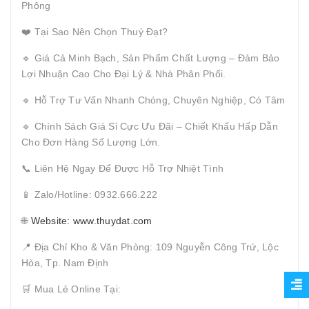
Phông
❤️ Tại Sao Nên Chọn Thuý Đạt?
🔹 Giá Cả Minh Bạch, Sản Phẩm Chất Lượng – Đảm Bảo
Lợi Nhuận Cao Cho Đại Lý & Nhà Phân Phối.
🔹 Hỗ Trợ Tư Vấn Nhanh Chóng, Chuyên Nghiệp, Có Tâm
🔹 Chính Sách Giá Sỉ Cực Ưu Đãi – Chiết Khấu Hấp Dẫn
Cho Đơn Hàng Số Lượng Lớn.
📞 Liên Hệ Ngay Để Được Hỗ Trợ Nhiệt Tình
📱 Zalo/Hotline: 0932.666.222
🌐
Website: www.thuydat.com
📍 Địa Chỉ Kho & Văn Phòng: 109 Nguyễn Công Trứ, Lộc
Hòa, Tp. Nam Định
🛒 Mua Lẻ Online Tại: