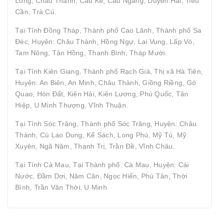
Long, Châu Thành, Cầu Kè, Cầu Ngang, Duyên Hải, Tiểu
Cần, Trà Cú.
Tại Tỉnh Đồng Tháp, Thành phố Cao Lãnh, Thành phố Sa
Đéc, Huyện: Châu Thành, Hồng Ngự, Lai Vung, Lấp Vò,
Tam Nông, Tân Hồng, Thanh Bình, Tháp Mười.
Tại Tỉnh Kiên Giang, Thành phố Rạch Giá, Thị xã Hà Tiên,
Huyện: An Biên, An Minh, Châu Thành, Giồng Riềng, Gò
Quao, Hòn Đất, Kiên Hải, Kiên Lương, Phú Quốc, Tân
Hiệp, U Minh Thượng, Vĩnh Thuận.
Tại Tỉnh Sóc Trăng, Thành phố Sóc Trăng, Huyện: Châu
Thành, Cù Lao Dung, Kế Sách, Long Phú, Mỹ Tú, Mỹ
Xuyên, Ngã Năm, Thạnh Trị, Trần Đề, Vĩnh Châu.
Tại Tỉnh Cà Mau, Tại Thành phố: Cà Mau, Huyện: Cái
Nước, Đầm Dơi, Năm Căn, Ngọc Hiển, Phú Tân, Thới
Bình, Trần Văn Thời, U Minh