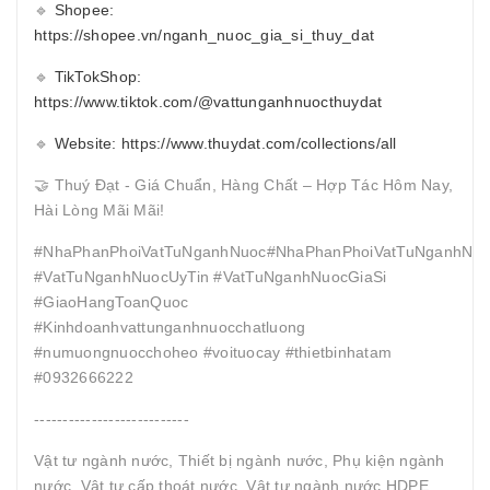
🔹
Shopee:
https://shopee.vn/nganh_nuoc_gia_si_thuy_dat
🔹
TikTokShop:
https://www.tiktok.com/@vattunganhnuocthuydat
🔹
Website: https://www.thuydat.com/collections/all
🤝 Thuý Đạt - Giá Chuẩn, Hàng Chất – Hợp Tác Hôm Nay,
Hài Lòng Mãi Mãi!
#NhaPhanPhoiVatTuNganhNuoc#NhaPhanPhoiVatTuNganhNuo
#VatTuNganhNuocUyTin #VatTuNganhNuocGiaSi
#GiaoHangToanQuoc
#Kinhdoanhvattunganhnuocchatluong
#numuongnuocchoheo #voituocay #thietbinhatam
#0932666222
---------------------------
Vật tư ngành nước, Thiết bị ngành nước, Phụ kiện ngành
nước, Vật tư cấp thoát nước, Vật tư ngành nước HDPE,