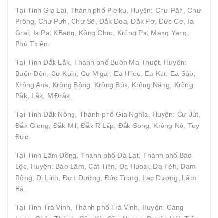
Tại Tỉnh Gia Lai, Thành phố Pleiku, Huyện: Chư Păh, Chư
Prông, Chư Pưh, Chư Sê, Đắk Đoa, Đắk Pơ, Đức Cơ, Ia
Grai, Ia Pa, KBang, Kông Chro, Krông Pa, Mang Yang,
Phú Thiện.
Tại Tỉnh Đắk Lắk, Thành phố Buôn Ma Thuột, Huyện:
Buôn Đôn, Cư Kuin, Cư M'gar, Ea H'leo, Ea Kar, Ea Súp,
Krông Ana, Krông Bông, Krông Búk, Krông Năng, Krông
Pắk, Lắk, M'Đrắk.
Tại Tỉnh Đắk Nông, Thành phố Gia Nghĩa, Huyện: Cư Jút,
Đắk Glong, Đắk Mil, Đắk R'Lấp, Đắk Song, Krông Nô, Tuy
Đức.
Tại Tỉnh Lâm Đồng, Thành phố Đà Lạt, Thành phố Bảo
Lộc, Huyện: Bảo Lâm, Cát Tiên, Đạ Huoai, Đạ Tẻh, Đam
Rông, Di Linh, Đơn Dương, Đức Trọng, Lạc Dương, Lâm
Hà.
Tại Tỉnh Trà Vinh, Thành phố Trà Vinh, Huyện: Càng