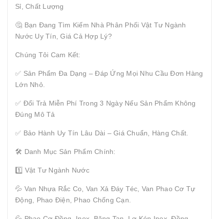
Sỉ, Chất Lượng
🤔 Bạn Đang Tìm Kiếm Nhà Phân Phối Vật Tư Ngành
Nước Uy Tín, Giá Cả Hợp Lý?
Chúng Tôi Cam Kết:
✅ Sản Phẩm Đa Dạng – Đáp Ứng Mọi Nhu Cầu Đơn Hàng
Lớn Nhỏ.
✅ Đổi Trả Miễn Phí Trong 3 Ngày Nếu Sản Phẩm Không
Đúng Mô Tả
✅ Bảo Hành Uy Tín Lâu Dài – Giá Chuẩn, Hàng Chất.
🛠 Danh Mục Sản Phẩm Chính:
1️⃣ Vật Tư Ngành Nước
💦 Van Nhựa Rắc Co, Van Xả Đáy Téc, Van Phao Cơ Tự
Động, Phao Điện, Phao Chống Cạn.
💦 Phao Cơ Đồng, Inox, Băng Tan, Lơ Kép Inox, Đồng,