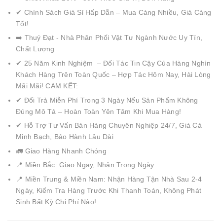
✔ Chính Sách Giá Sỉ Hấp Dẫn – Mua Càng Nhiều, Giá Càng
Tốt!
➡️ Thuý Đạt - Nhà Phân Phối Vật Tư Ngành Nước Uy Tín,
Chất Lượng
✔ 25 Năm Kinh Nghiệm – Đối Tác Tin Cậy Của Hàng Nghìn
Khách Hàng Trên Toàn Quốc – Hợp Tác Hôm Nay, Hài Lòng
Mãi Mãi! CAM KẾT:
✔ Đổi Trả Miễn Phí Trong 3 Ngày Nếu Sản Phẩm Không
Đúng Mô Tả – Hoàn Toàn Yên Tâm Khi Mua Hàng!
✔ Hỗ Trợ Tư Vấn Bán Hàng Chuyên Nghiệp 24/7, Giá Cả
Minh Bạch, Bảo Hành Lâu Dài
🚛 Giao Hàng Nhanh Chóng
📍 Miền Bắc: Giao Ngay, Nhận Trong Ngày
📍 Miền Trung & Miền Nam: Nhận Hàng Tận Nhà Sau 2-4
Ngày, Kiểm Tra Hàng Trước Khi Thanh Toán, Không Phát
Sinh Bất Kỳ Chi Phí Nào!