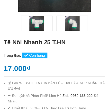
Tê Nối Nhanh 25 T.HN
Trạng thái:
Còn hàng
17.000₫
💰 GIÁ WEBSITE LÀ GIÁ BÁN LẺ – ĐẠI LÝ & NPP NHẬN GIÁ
ƯU ĐÃI
➡️ Đại Lý/Nhà Phân Phối! Liên Hệ
Zalo 0932.666.222
Để
Nhận:
✔ Chiết Khấu 20% - 30% Theo Giá Trị Đơn Hàng