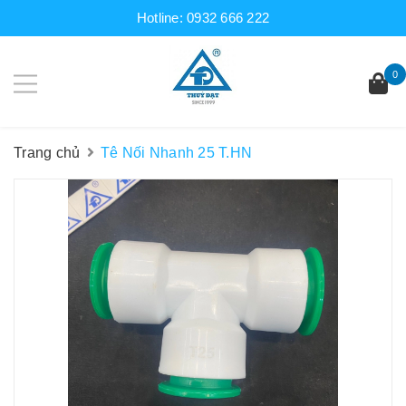
Hotline:
0932 666 222
0
Trang chủ
Tê Nối Nhanh 25 T.HN