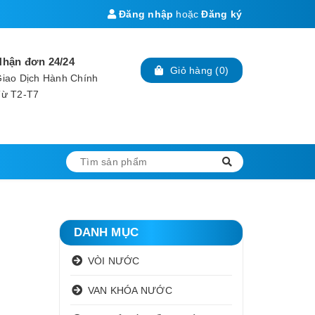
Đăng nhập
hoặc
Đăng ký
Nhận đơn 24/24
Giỏ hàng
(
0
)
iao Dịch Hành Chính
Từ T2-T7
DANH MỤC
VÒI NƯỚC
VAN KHÓA NƯỚC