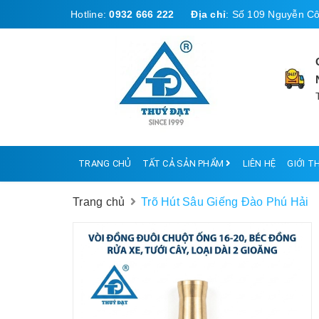
Hotline:
0932 666 222
Địa chỉ
:
Số 109 Nguyễn Cô
TRANG CHỦ
TẤT CẢ SẢN PHẨM
LIÊN HỆ
GIỚI T
Trang chủ
Trõ Hút Sâu Giếng Đào Phú Hải