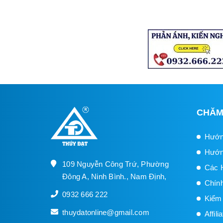
CHĂM
Hướn
Hướn
109 Nguyễn Công Trứ, Phường
Các 
Đông A, Ninh Bình., Nam Định,
Chín
0932 666 222
Kiểm
thuydatonline@gmail.com
Affil