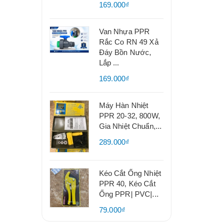
169.000₫
Van Nhựa PPR
Rắc Co RN 49 Xả
Đáy Bồn Nước,
Lắp ...
169.000₫
Máy Hàn Nhiệt
PPR 20-32, 800W,
Gia Nhiệt Chuẩn,...
289.000₫
Kéo Cắt Ống Nhiệt
PPR 40, Kéo Cắt
Ống PPR| PVC|...
79.000₫