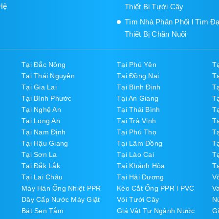
Hệ
Thiết Bị Tưới Cây
Tìm Nhà Phân Phối l Tìm Đạ
Thiết Bị Chăn Nuôi
Tại Đắc Nông
Tại Phú Yên
T
Tại Thái Nguyên
Tại Đồng Nai
T
Tại Gia Lai
Tại Bình Định
T
Tại Bình Phước
Tại An Giang
T
Tại Nghệ An
Tại Thái Bình
T
Tại Long An
Tại Trà Vinh
T
Tại Nam Định
Tại Phú Thọ
Tạ
Tại Hậu Giang
Tại Lâm Đồng
T
Tại Sơn La
Tại Lào Cai
Tạ
Tại Đắk Lắk
Tại Khánh Hòa
Tạ
Tại Lai Châu
Tại Hải Dương
V
Máy Hàn Ống Nhiệt PPR
Kéo Cắt Ống PPR l PVC
V
Dây Cấp Nước Máy Giặt
Vòi Tưới Cây
N
Bát Sen Tắm
Giá Vật Tư Ngành Nước
Gi