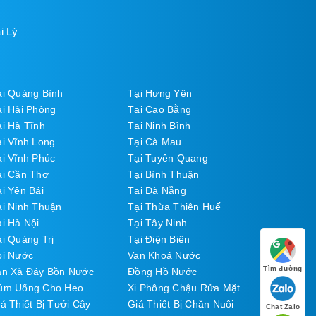
i Lý
ại Quảng Bình
Tại Hưng Yên
ại Hải Phòng
Tại Cao Bằng
ại Hà Tĩnh
Tại Ninh Bình
ại Vĩnh Long
Tại Cà Mau
ại Vĩnh Phúc
Tại Tuyên Quang
ại Cần Thơ
Tại Bình Thuận
i Yên Bái
Tại Đà Nẵng
ại Ninh Thuận
Tại Thừa Thiên Huế
i Hà Nội
Tại Tây Ninh
i Quảng Trị
Tại Điện Biên
òi Nước
Van Khoá Nước
Tìm đường
an Xả Đáy Bồn Nước
Đồng Hồ Nước
úm Uống Cho Heo
Xi Phông Chậu Rửa Mặt
á Thiết Bị Tưới Cây
Giá Thiết Bị Chăn Nuôi
Chat Zalo