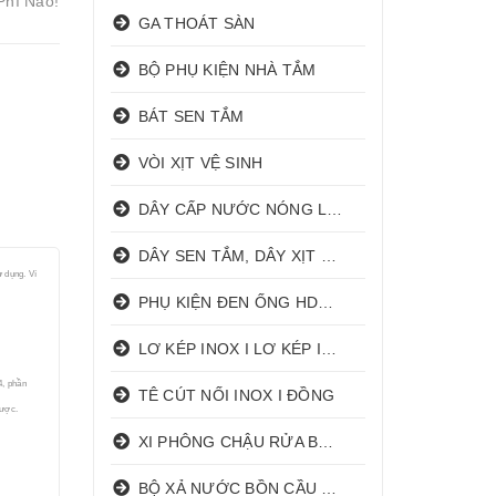
Phí Nào!
GA THOÁT SÀN
BỘ PHỤ KIỆN NHÀ TẮM
BÁT SEN TẮM
VÒI XỊT VỆ SINH
DÂY CẤP NƯỚC NÓNG LẠNH
DÂY SEN TẮM, DÂY XỊT VỆ SINH
 dụng. Ví
PHỤ KIỆN ĐEN ỐNG HDPE HATHACO
LƠ KÉP INOX I LƠ KÉP INOX ĐỒNG
4, phần
TÊ CÚT NỐI INOX I ĐỒNG
được.
XI PHÔNG CHẬU RỬA BÁT 1 HỐ I 2 HỐ
BỘ XẢ NƯỚC BỒN CẦU NHẤN I GẠT