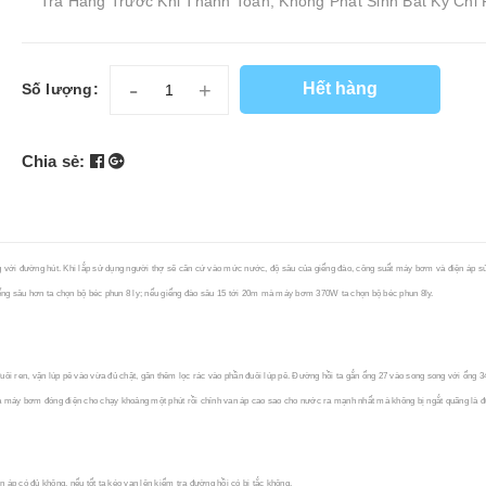
Tra Hàng Trước Khi Thanh Toán, Không Phát Sinh Bất Kỳ Chi 
-
+
Hết hàng
Số lượng:
Chia sẻ:
g với đường hút. Khi lắp sử dụng người thợ sẽ căn cứ vào mức nước, độ sâu của giếng đào, công suất máy bơm và điện áp sử
ếng sâu hơn ta chọn bộ béc phun 8 ly; nếu giếng đào sâu 15 tới 20m mà máy bơm 370W ta chọn bộ béc phun 8ly.
ôi ren, vặn lúp pê vào vừa đủ chặt, găn thêm lọc rác vào phần đuôi lúp pê. Đường hồi ta gắn ống 27 vào song song với ống 3
 máy bơm đóng điện cho chạy khoảng một phút rồi chỉnh van áp cao sao cho nước ra mạnh nhất mà không bị ngắt quãng là 
áp có đủ không, nếu tốt ta kéo van lên kiểm tra đường hồi có bị tắc không.