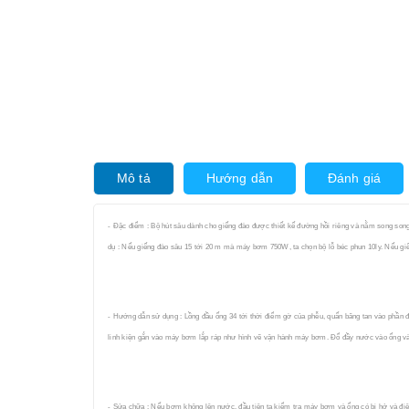
Mô tả
Hướng dẫn
Đánh giá
- Đặc điểm : Bộ hút sâu dành cho giếng đào được thiết kế đường hồi riêng và nằm song son
dụ : Nếu giếng đào sâu 15 tới 20 m mà máy bơm 750W, ta chọn bộ lỗ béc phun 10ly. Nếu gi
- Hướng dẫn sử dụng : Lồng đầu ống 34 tới thời điểm gờ của phễu, quấn băng tan vào phần đu
linh kiện gắn vào máy bơm lắp ráp như hình vẽ vận hành máy bơm. Đổ đầy nước vào ống và
- Sửa chữa : Nếu bơm không lên nước, đầu tiên ta kiểm tra máy bơm và ống có bị hở và điện 