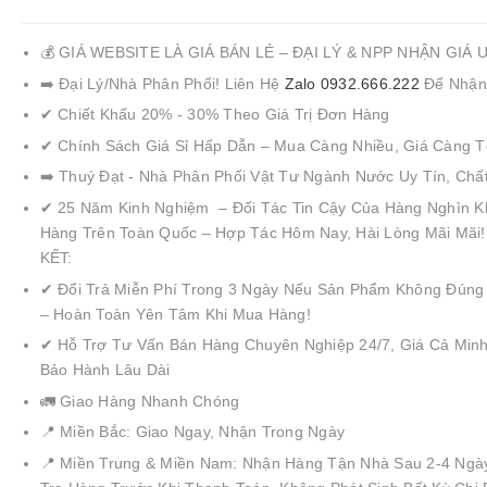
💰 GIÁ WEBSITE LÀ GIÁ BÁN LẺ – ĐẠI LÝ & NPP NHẬN GIÁ 
➡️ Đại Lý/Nhà Phân Phối! Liên Hệ
Zalo 0932.666.222
Để Nhận
✔ Chiết Khấu 20% - 30% Theo Giá Trị Đơn Hàng
✔ Chính Sách Giá Sỉ Hấp Dẫn – Mua Càng Nhiều, Giá Càng T
➡️ Thuý Đạt - Nhà Phân Phối Vật Tư Ngành Nước Uy Tín, Chấ
✔ 25 Năm Kinh Nghiệm – Đối Tác Tin Cậy Của Hàng Nghìn K
Hàng Trên Toàn Quốc – Hợp Tác Hôm Nay, Hài Lòng Mãi Mãi
KẾT:
✔ Đổi Trả Miễn Phí Trong 3 Ngày Nếu Sản Phẩm Không Đúng
– Hoàn Toàn Yên Tâm Khi Mua Hàng!
✔ Hỗ Trợ Tư Vấn Bán Hàng Chuyên Nghiệp 24/7, Giá Cả Minh
Bảo Hành Lâu Dài
🚛 Giao Hàng Nhanh Chóng
📍 Miền Bắc: Giao Ngay, Nhận Trong Ngày
📍 Miền Trung & Miền Nam: Nhận Hàng Tận Nhà Sau 2-4 Ngà