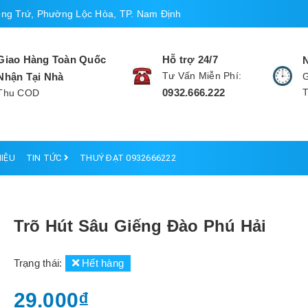
ng Trứ, Phường Lộc Hòa, TP. Nam Định
Giao Hàng Toàn Quốc
Hỗ trợ 24/7
Tư Vấn Miễn Phí:
Nhận Tại Nhà
G
0932.666.222
Thu COD
HIỆU
TIN TỨC
THUÝ ĐẠT 0932666222
Trõ Hút Sâu Giếng Đào Phú Hải
Trạng thái:
Hết hàng
29.000₫