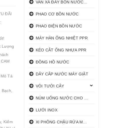
VAN XẢ ĐÁY BỒN NƯỚC INOX
ƯU ĐÃI
PHAO CƠ BỒN NƯỚC
:
PHAO ĐIỆN BỒN NƯỚC
MÁY HÀN ỐNG NHIỆT PPR
ốt!
t Lượng
KÉO CẮT ỐNG NHỰA PPR
hách
! CAM
ĐỒNG HỒ NƯỚC
DÂY CẤP NƯỚC MÁY GIẶT
 Mô Tả
VÒI TƯỚI CÂY
 Bạch,
NÚM UỐNG NƯỚC CHO HEO
LƯỚI INOX
y, Kiểm
XI PHÔNG CHẬU RỬA MẶT I XẢ LAVABO