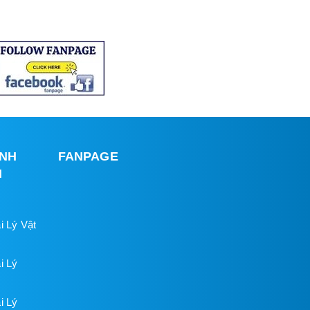
INH
FANPAGE
H
i Lý Vật
i Lý
i Lý