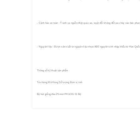
- Cảnh báo an toàn : Tránh xa nguồn điện quá cao, tuyệt đối không để keo chảy vào béc phu
- Nguyên liệu : Được sản xuất từ nguyên liệu nhựa ABS nguyên sinh nhập khẩu từ Hàn Quốc 
Thông số kỹ thuật sản phẩm
Tên hàng Mã Hàng Số lượng Đơn vị tính
Bộ hút giếng đào 25 mét PH1C01 01 Bộ