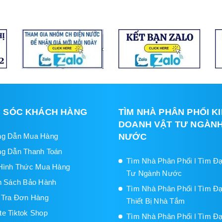
 SÓC KHÁCH HÀNG
TÌM NHÀ PHÂN PHỐI K
DOANH VẬT TƯ NGÀN
g Dẫn Mua Hàng
NƯỚC
g Dẫn Thanh Toán
Tìm Nhà Phân Phối l Tìm Đạ
Hình Thức Mua Hàng
Tư Ngành Nước
h Sách Bảo Hành
Tìm Nhà Phân Phối l Tìm Đạ
 Tra Đơn Hàng
Thiết Bị Nhà Tắm
iate Tiktok Shop
Tìm Nhà Phân Phối l Tìm Đạ