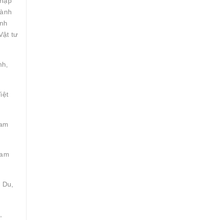
nhập
gành
inh
Vật tư
nh,
iệt
Tam
Tam
 Du,
,