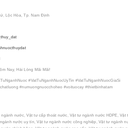
rứ, Lộc Hòa, Tp. Nam Định
_thuy_dat
nhnuocthuydat
l
ôm Nay, Hài Lòng Mãi Mãi!
TuNganhNuoc #VatTuNganhNuocUyTin #VatTuNganhNuocGiaSi
hatluong #numuongnuocchoheo #voituocay #thietbinhatam
n ngành nước, Vật tư cấp thoát nước, Vật tư ngành nước HDPE, Vật 
ngành nước uy tín, Vật tư ngành nước công nghiệp, Vật tư ngành n