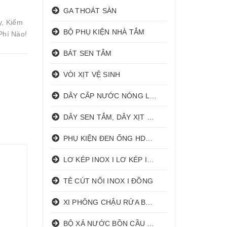
GA THOÁT SÀN
y, Kiểm
BỘ PHỤ KIỆN NHÀ TẮM
Phí Nào!
BÁT SEN TẮM
VÒI XỊT VỆ SINH
DÂY CẤP NƯỚC NÓNG LẠNH
DÂY SEN TẮM, DÂY XỊT VỆ SINH
PHỤ KIỆN ĐEN ỐNG HDPE HATHACO
LƠ KÉP INOX I LƠ KÉP INOX ĐỒNG
TÊ CÚT NỐI INOX I ĐỒNG
XI PHÔNG CHẬU RỬA BÁT 1 HỐ I 2 HỐ
BỘ XẢ NƯỚC BỒN CẦU NHẤN I GẠT