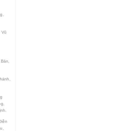
g,
, Vũ
 Bản,
Khánh,
ng
ng,
ịnh.
Diễn
u,