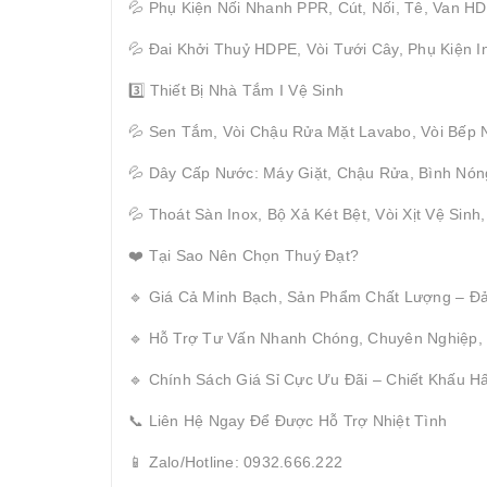
💦 Phụ Kiện Nối Nhanh PPR, Cút, Nối, Tê, Van H
💦 Đai Khởi Thuỷ HDPE, Vòi Tưới Cây, Phụ Kiện I
3️⃣ Thiết Bị Nhà Tắm I Vệ Sinh
💦 Sen Tắm, Vòi Chậu Rửa Mặt Lavabo, Vòi Bếp 
💦 Dây Cấp Nước: Máy Giặt, Chậu Rửa, Bình Nón
💦 Thoát Sàn Inox, Bộ Xả Két Bệt, Vòi Xịt Vệ Sinh
❤️ Tại Sao Nên Chọn Thuý Đạt?
🔹 Giá Cả Minh Bạch, Sản Phẩm Chất Lượng – Đ
🔹 Hỗ Trợ Tư Vấn Nhanh Chóng, Chuyên Nghiệp,
🔹 Chính Sách Giá Sỉ Cực Ưu Đãi – Chiết Khấu 
📞 Liên Hệ Ngay Để Được Hỗ Trợ Nhiệt Tình
📱 Zalo/Hotline: 0932.666.222