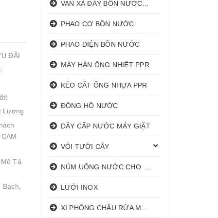
VAN XẢ ĐÁY BỒN NƯỚC INOX
PHAO CƠ BỒN NƯỚC
PHAO ĐIỆN BỒN NƯỚC
ƯU ĐÃI
MÁY HÀN ỐNG NHIỆT PPR
:
KÉO CẮT ỐNG NHỰA PPR
ốt!
ĐỒNG HỒ NƯỚC
t Lượng
hách
DÂY CẤP NƯỚC MÁY GIẶT
! CAM
VÒI TƯỚI CÂY
 Mô Tả
NÚM UỐNG NƯỚC CHO HEO
 Bạch,
LƯỚI INOX
XI PHÔNG CHẬU RỬA MẶT I XẢ LAVABO