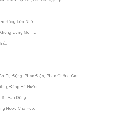
ơn Hàng Lớn Nhỏ.
 Không Đúng Mô Tả
hất.
 Cơ Tự Động, Phao Điện, Phao Chống Cạn.
 Đồng, Đồng Hồ Nước
 Bi, Van Đồng
ống Nước Cho Heo.