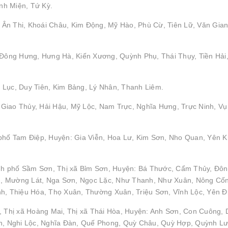
nh Miện, Tứ Kỳ.
Ân Thi, Khoái Châu, Kim Động, Mỹ Hào, Phù Cừ, Tiên Lữ, Văn Gian
: Đông Hưng, Hưng Hà, Kiến Xương, Quỳnh Phụ, Thái Thụy, Tiền Hải
 Lục, Duy Tiên, Kim Bảng, Lý Nhân, Thanh Liêm.
Giao Thủy, Hải Hậu, Mỹ Lộc, Nam Trực, Nghĩa Hưng, Trực Ninh, Vụ
 phố Tam Điệp, Huyện: Gia Viễn, Hoa Lư, Kim Sơn, Nho Quan, Yên 
nh phố Sầm Sơn, Thị xã Bỉm Sơn, Huyện: Bá Thước, Cẩm Thủy, Đô
h, Mường Lát, Nga Sơn, Ngọc Lặc, Như Thanh, Như Xuân, Nông Cố
 Thiệu Hóa, Thọ Xuân, Thường Xuân, Triệu Sơn, Vĩnh Lộc, Yên Đ
, Thị xã Hoàng Mai, Thị xã Thái Hòa, Huyện: Anh Sơn, Con Cuông, 
, Nghi Lộc, Nghĩa Đàn, Quế Phong, Quỳ Châu, Quỳ Hợp, Quỳnh Lư