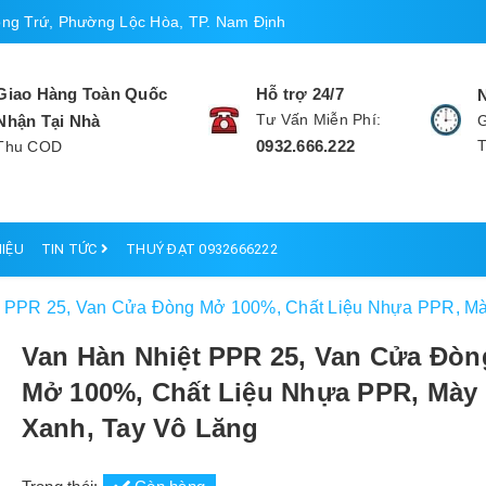
ng Trứ, Phường Lộc Hòa, TP. Nam Định
Giao Hàng Toàn Quốc
Hỗ trợ 24/7
Tư Vấn Miễn Phí:
Nhận Tại Nhà
G
0932.666.222
Thu COD
HIỆU
TIN TỨC
THUÝ ĐẠT 0932666222
t PPR 25, Van Cửa Đòng Mở 100%, Chất Liệu Nhựa PPR, Mà
Van Hàn Nhiệt PPR 25, Van Cửa Đòn
Mở 100%, Chất Liệu Nhựa PPR, Mày
Xanh, Tay Vô Lăng