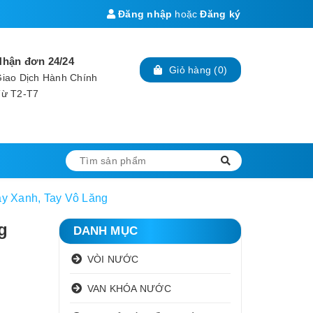
Đăng nhập
hoặc
Đăng ký
Nhận đơn 24/24
Giỏ hàng
(
0
)
iao Dịch Hành Chính
Từ T2-T7
y Xanh, Tay Vô Lăng
g
DANH MỤC
VÒI NƯỚC
VAN KHÓA NƯỚC