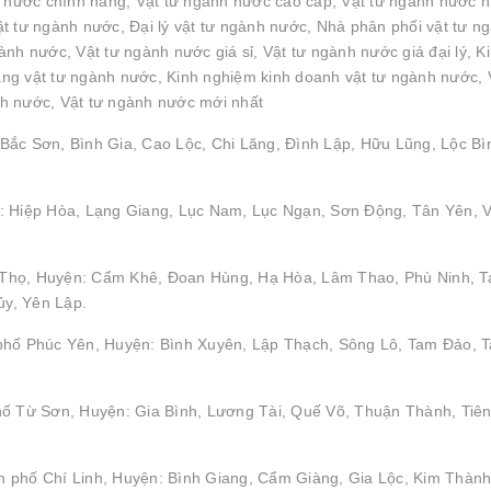
h nước chính hãng, Vật tư ngành nước cao cấp, Vật tư ngành nước 
t tư ngành nước, Đại lý vật tư ngành nước, Nhà phân phối vật tư n
nh nước, Vật tư ngành nước giá sỉ, Vật tư ngành nước giá đại lý, K
g vật tư ngành nước, Kinh nghiệm kinh doanh vật tư ngành nước, 
h nước, Vật tư ngành nước mới nhất
Bắc Sơn, Bình Gia, Cao Lộc, Chi Lăng, Đình Lập, Hữu Lũng, Lộc Bì
: Hiệp Hòa, Lạng Giang, Lục Nam, Lục Ngạn, Sơn Động, Tân Yên, V
hú Thọ, Huyện: Cẩm Khê, Đoan Hùng, Hạ Hòa, Lâm Thao, Phù Ninh, 
y, Yên Lập.
 phố Phúc Yên, Huyện: Bình Xuyên, Lập Thạch, Sông Lô, Tam Đảo, 
hố Từ Sơn, Huyện: Gia Bình, Lương Tài, Quế Võ, Thuận Thành, Tiên
 phố Chí Linh, Huyện: Bình Giang, Cẩm Giàng, Gia Lộc, Kim Thành