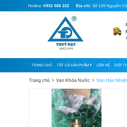
Hotline:
0932 666 222
Địa chỉ
:
Số 109 Nguyễn Cô
TRANG CHỦ
TẤT CẢ SẢN PHẨM
LIÊN HỆ
GIỚI T
Trang chủ
Van Khóa Nước
Van Hàn Nhiệ