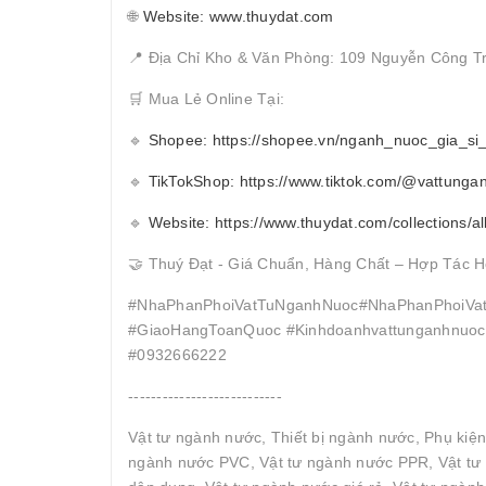
🌐
Website: www.thuydat.com
📍 Địa Chỉ Kho & Văn Phòng: 109 Nguyễn Công T
🛒 Mua Lẻ Online Tại:
🔹
Shopee: https://shopee.vn/nganh_nuoc_gia_si
🔹
TikTokShop: https://www.tiktok.com/@vattunga
🔹
Website: https://www.thuydat.com/collections/al
🤝 Thuý Đạt - Giá Chuẩn, Hàng Chất – Hợp Tác H
#NhaPhanPhoiVatTuNganhNuoc#NhaPhanPhoiVat
#GiaoHangToanQuoc #Kinhdoanhvattunganhnuocc
#0932666222
---------------------------
Vật tư ngành nước, Thiết bị ngành nước, Phụ kiệ
ngành nước PVC, Vật tư ngành nước PPR, Vật tư 