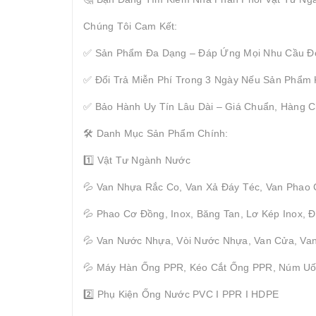
Chúng Tôi Cam Kết:
✅ Sản Phẩm Đa Dạng – Đáp Ứng Mọi Nhu Cầu Đ
✅ Đổi Trả Miễn Phí Trong 3 Ngày Nếu Sản Phẩm
✅ Bảo Hành Uy Tín Lâu Dài – Giá Chuẩn, Hàng C
🛠 Danh Mục Sản Phẩm Chính:
1️⃣ Vật Tư Ngành Nước
💦 Van Nhựa Rắc Co, Van Xả Đáy Téc, Van Phao
💦 Phao Cơ Đồng, Inox, Băng Tan, Lơ Kép Inox,
💦 Van Nước Nhựa, Vòi Nước Nhựa, Van Cửa, Van
💦 Máy Hàn Ống PPR, Kéo Cắt Ống PPR, Núm U
2️⃣ Phụ Kiện Ống Nước PVC I PPR I HDPE