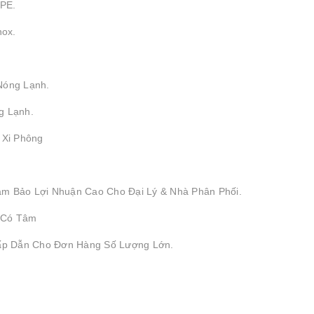
DPE.
nox.
Nóng Lạnh.
g Lạnh.
, Xi Phông
ảm Bảo Lợi Nhuận Cao Cho Đại Lý & Nhà Phân Phối.
 Có Tâm
Hấp Dẫn Cho Đơn Hàng Số Lượng Lớn.