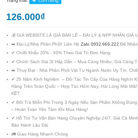
Trạng thái:
Còn hàng
126.000₫
💰 GIÁ WEBSITE LÀ GIÁ BÁN LẺ – ĐẠI LÝ & NPP NHẬN GIÁ 
➡️ Đại Lý/Nhà Phân Phối! Liên Hệ
Zalo 0932.666.222
Để Nhận
✔ Chiết Khấu 20% - 30% Theo Giá Trị Đơn Hàng
✔ Chính Sách Giá Sỉ Hấp Dẫn – Mua Càng Nhiều, Giá Càng T
➡️ Thuý Đạt - Nhà Phân Phối Vật Tư Ngành Nước Uy Tín, Chấ
✔ 25 Năm Kinh Nghiệm – Đối Tác Tin Cậy Của Hàng Nghìn K
Hàng Trên Toàn Quốc – Hợp Tác Hôm Nay, Hài Lòng Mãi Mãi
KẾT:
✔ Đổi Trả Miễn Phí Trong 3 Ngày Nếu Sản Phẩm Không Đúng
– Hoàn Toàn Yên Tâm Khi Mua Hàng!
✔ Hỗ Trợ Tư Vấn Bán Hàng Chuyên Nghiệp 24/7, Giá Cả Minh
Bảo Hành Lâu Dài
🚛 Giao Hàng Nhanh Chóng