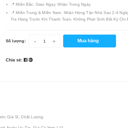
📍 Miền Bắc: Giao Ngay, Nhận Trong Ngày
📍 Miền Trung & Miền Nam: Nhận Hàng Tận Nhà Sau 2-4 Ngà
Tra Hàng Trước Khi Thanh Toán, Không Phát Sinh Bất Kỳ Chi 
-
+
Mua hàng
Số lượng:
Chia sẻ:
ước Giá Sỉ, Chất Lượng
ành Nước Uy Tín, Giá Cả Hợp Lý?