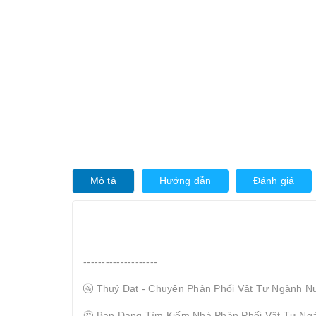
Mô tả
Hướng dẫn
Đánh giá
--------------------
🚰 Thuý Đạt - Chuyên Phân Phối Vật Tư Ngành N
🤔 Bạn Đang Tìm Kiếm Nhà Phân Phối Vật Tư Ng