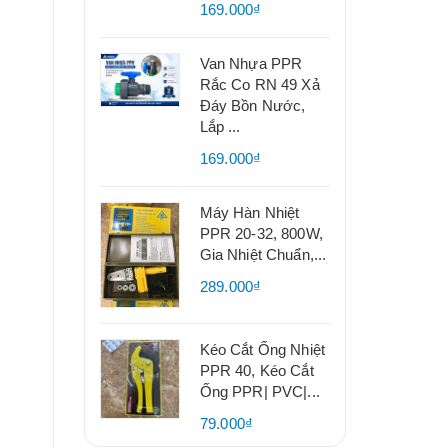
169.000₫
Van Nhựa PPR
Rắc Co RN 49 Xả
Đáy Bồn Nước,
Lắp ...
169.000₫
Máy Hàn Nhiệt
PPR 20-32, 800W,
Gia Nhiệt Chuẩn,...
289.000₫
Kéo Cắt Ống Nhiệt
PPR 40, Kéo Cắt
Ống PPR| PVC|...
79.000₫