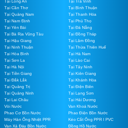
Tại Long An
Tại Trà Vinh
Tại Cần Thơ
Tại Bình Thuận
Tại Quảng Nam
Tại Thanh Hóa
Tại Nam Định
Tại Phú Thọ
Tại Yên Bái
Tại Đà Nẵng
Tại Bà Rịa Vũng Tàu
Tại Đồng Tháp
Tại Hậu Giang
Tại Lâm Đồng
Tại Ninh Thuận
Tại Thừa Thiên Huế
Tại Hòa Bình
Tại Hà Nam
Tại Sơn La
Tại Lào Cai
Tại Hà Nội
Tại Tây Ninh
Tại Tiền Giang
Tại Kiên Giang
Tại Đắk Lắk
Tại Khánh Hòa
Tại Quảng Trị
Tại Điện Biên
Tại Quảng Ninh
Tại Lạng Sơn
Tại Lai Châu
Tại Hải Dương
Vòi Nước
Van Khoá Nước
Phao Cơ Bồn Nước
Phao Điện Bồn Nước
Máy Hàn Ống Nhiệt PPR
Kéo Cắt Ống PPR l PVC
Van Xả Đáy Bồn Nước
Đồng Hồ Nước