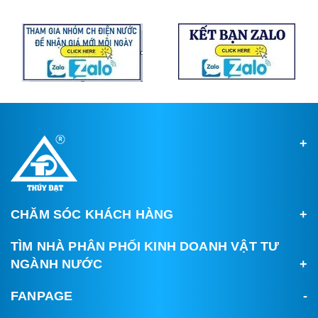
CHĂM SÓC KHÁCH HÀNG
TÌM NHÀ PHÂN PHỐI KINH DOANH VẬT TƯ
NGÀNH NƯỚC
FANPAGE