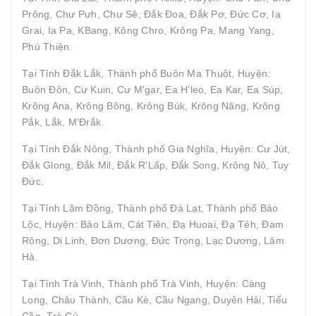
Prông, Chư Pưh, Chư Sê, Đắk Đoa, Đắk Pơ, Đức Cơ, Ia
Grai, Ia Pa, KBang, Kông Chro, Krông Pa, Mang Yang,
Phú Thiện.
Tại Tỉnh Đắk Lắk, Thành phố Buôn Ma Thuột, Huyện:
Buôn Đôn, Cư Kuin, Cư M'gar, Ea H'leo, Ea Kar, Ea Súp,
Krông Ana, Krông Bông, Krông Búk, Krông Năng, Krông
Pắk, Lắk, M'Đrắk.
Tại Tỉnh Đắk Nông, Thành phố Gia Nghĩa, Huyện: Cư Jút,
Đắk Glong, Đắk Mil, Đắk R'Lấp, Đắk Song, Krông Nô, Tuy
Đức.
Tại Tỉnh Lâm Đồng, Thành phố Đà Lạt, Thành phố Bảo
Lộc, Huyện: Bảo Lâm, Cát Tiên, Đạ Huoai, Đạ Tẻh, Đam
Rông, Di Linh, Đơn Dương, Đức Trọng, Lạc Dương, Lâm
Hà.
Tại Tỉnh Trà Vinh, Thành phố Trà Vinh, Huyện: Càng
Long, Châu Thành, Cầu Kè, Cầu Ngang, Duyên Hải, Tiểu
Cần, Trà Cú.