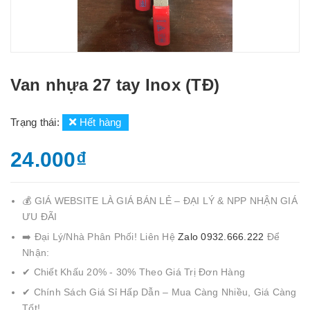
Van nhựa 27 tay Inox (TĐ)
Trạng thái:
Hết hàng
24.000₫
💰 GIÁ WEBSITE LÀ GIÁ BÁN LẺ – ĐẠI LÝ & NPP NHẬN GIÁ
ƯU ĐÃI
➡️ Đại Lý/Nhà Phân Phối! Liên Hệ
Zalo 0932.666.222
Để
Nhận:
✔ Chiết Khấu 20% - 30% Theo Giá Trị Đơn Hàng
✔ Chính Sách Giá Sỉ Hấp Dẫn – Mua Càng Nhiều, Giá Càng
Tốt!