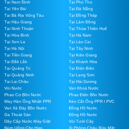
Tại Nam Định
Tại Phú Thọ
Tại Yên Bái
Tại Đà Nẵng
Tại Bà Rịa Vũng Tàu
Tại Đồng Tháp
Tại Hậu Giang
Tại Lâm Đồng
Tại Ninh Thuận
Tại Thừa Thiên Huế
Tại Hòa Bình
Tại Hà Nam
Tại Sơn La
Tại Lào Cai
Tại Hà Nội
Tại Tây Ninh
Tại Tiền Giang
Tại Kiên Giang
Tại Đắk Lắk
Tại Khánh Hòa
Tại Quảng Trị
Tại Điện Biên
Tại Quảng Ninh
Tại Lạng Sơn
Tại Lai Châu
Tại Hải Dương
Vòi Nước
Van Khoá Nước
Phao Cơ Bồn Nước
Phao Điện Bồn Nước
Máy Hàn Ống Nhiệt PPR
Kéo Cắt Ống PPR l PVC
Van Xả Đáy Bồn Nước
Đồng Hồ Nước
Ga Thoát Sàn
Đồng Hồ Nước
Dây Cấp Nước Máy Giặt
Vòi Tưới Cây
Núm Uống Cho Heo
Xi Phông Chậu Rửa Mặt