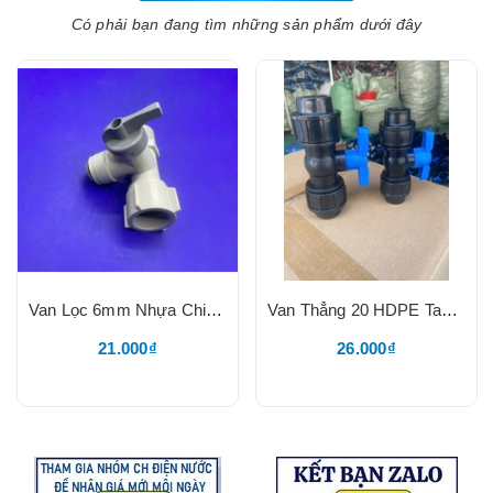
Có phải bạn đang tìm những sản phẩm dưới đây
Van Lọc 6mm Nhựa Chia Nước Đầu Nguồn Cấp Nước Cho Máy Lọc Nước, RT 1/2, RN 1/2, Ống 3/8
Van Thẳng 20 HDPE Tay Xanh Đều 20, Thân Đen, Lắp Ống HDPE 20, V20TQ
21.000₫
26.000₫