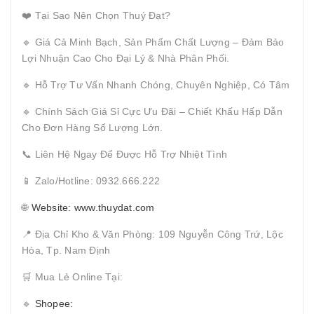
❤️ Tại Sao Nên Chọn Thuý Đạt?
🔹 Giá Cả Minh Bạch, Sản Phẩm Chất Lượng – Đảm Bảo
Lợi Nhuận Cao Cho Đại Lý & Nhà Phân Phối.
🔹 Hỗ Trợ Tư Vấn Nhanh Chóng, Chuyên Nghiệp, Có Tâm
🔹 Chính Sách Giá Sỉ Cực Ưu Đãi – Chiết Khấu Hấp Dẫn
Cho Đơn Hàng Số Lượng Lớn.
📞 Liên Hệ Ngay Để Được Hỗ Trợ Nhiệt Tình
📱 Zalo/Hotline: 0932.666.222
🌐
Website: www.thuydat.com
📍 Địa Chỉ Kho & Văn Phòng: 109 Nguyễn Công Trứ, Lộc
Hòa, Tp. Nam Định
🛒 Mua Lẻ Online Tại:
🔹
Shopee: