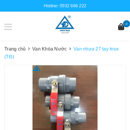
Hotline:
0932 666 222
0
Trang chủ
Van Khóa Nước
Van nhựa 27 tay Inox
(TĐ)