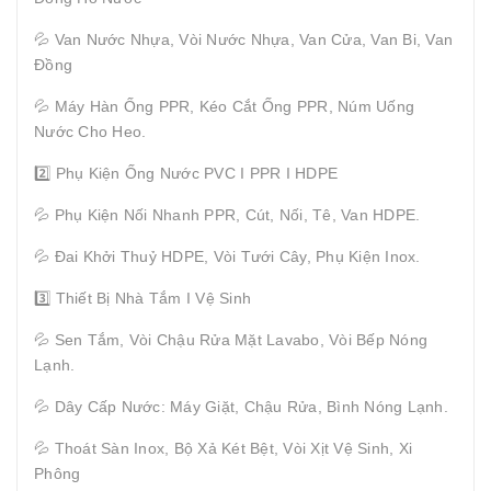
💦 Van Nước Nhựa, Vòi Nước Nhựa, Van Cửa, Van Bi, Van
Đồng
💦 Máy Hàn Ống PPR, Kéo Cắt Ống PPR, Núm Uống
Nước Cho Heo.
2️⃣ Phụ Kiện Ống Nước PVC I PPR I HDPE
💦 Phụ Kiện Nối Nhanh PPR, Cút, Nối, Tê, Van HDPE.
💦 Đai Khởi Thuỷ HDPE, Vòi Tưới Cây, Phụ Kiện Inox.
3️⃣ Thiết Bị Nhà Tắm I Vệ Sinh
💦 Sen Tắm, Vòi Chậu Rửa Mặt Lavabo, Vòi Bếp Nóng
Lạnh.
💦 Dây Cấp Nước: Máy Giặt, Chậu Rửa, Bình Nóng Lạnh.
💦 Thoát Sàn Inox, Bộ Xả Két Bệt, Vòi Xịt Vệ Sinh, Xi
Phông