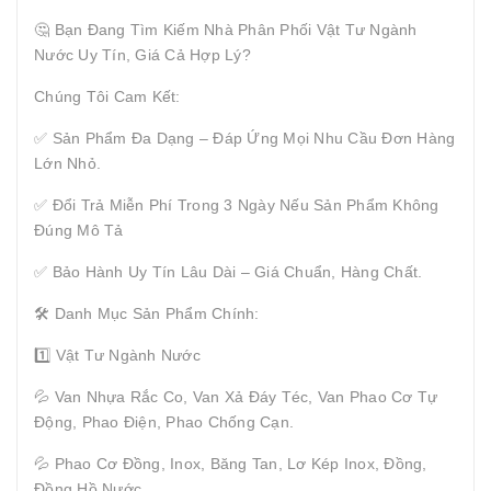
🤔 Bạn Đang Tìm Kiếm Nhà Phân Phối Vật Tư Ngành
Nước Uy Tín, Giá Cả Hợp Lý?
Chúng Tôi Cam Kết:
✅ Sản Phẩm Đa Dạng – Đáp Ứng Mọi Nhu Cầu Đơn Hàng
Lớn Nhỏ.
✅ Đổi Trả Miễn Phí Trong 3 Ngày Nếu Sản Phẩm Không
Đúng Mô Tả
✅ Bảo Hành Uy Tín Lâu Dài – Giá Chuẩn, Hàng Chất.
🛠 Danh Mục Sản Phẩm Chính:
1️⃣ Vật Tư Ngành Nước
💦 Van Nhựa Rắc Co, Van Xả Đáy Téc, Van Phao Cơ Tự
Động, Phao Điện, Phao Chống Cạn.
💦 Phao Cơ Đồng, Inox, Băng Tan, Lơ Kép Inox, Đồng,
Đồng Hồ Nước