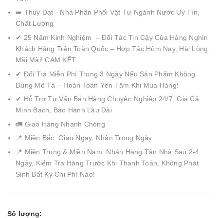
➡️ Thuý Đạt - Nhà Phân Phối Vật Tư Ngành Nước Uy Tín,
Chất Lượng
✔ 25 Năm Kinh Nghiệm – Đối Tác Tin Cậy Của Hàng Nghìn
Khách Hàng Trên Toàn Quốc – Hợp Tác Hôm Nay, Hài Lòng
Mãi Mãi! CAM KẾT:
✔ Đổi Trả Miễn Phí Trong 3 Ngày Nếu Sản Phẩm Không
Đúng Mô Tả – Hoàn Toàn Yên Tâm Khi Mua Hàng!
✔ Hỗ Trợ Tư Vấn Bán Hàng Chuyên Nghiệp 24/7, Giá Cả
Minh Bạch, Bảo Hành Lâu Dài
🚛 Giao Hàng Nhanh Chóng
📍 Miền Bắc: Giao Ngay, Nhận Trong Ngày
📍 Miền Trung & Miền Nam: Nhận Hàng Tận Nhà Sau 2-4
Ngày, Kiểm Tra Hàng Trước Khi Thanh Toán, Không Phát
Sinh Bất Kỳ Chi Phí Nào!
Số lượng: