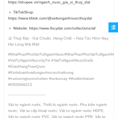
https://shopee.vn/nganh_nuoc_gia_si_thuy_dat
🔹
TikTokShop:
https://www.tiktok.com/@vattunganhnuocthuydat
🔹
Website: https://www.thuydat.com/collections/all
🤝 Thuý Đạt - Giá Chuẩn, Hàng Chất – Hợp Tác Hôm Nay,
Hài Lòng Mãi Mãi!
#NhaPhanPhoiVatTuNganhNuoc#NhaPhanPhoiVatTuNganhNuo
#VatTuNganhNuocUyTin #VatTuNganhNuocGiaSi
#GiaoHangToanQuoc
#Kinhdoanhvattunganhnuocchatluong
#numuongnuocchoheo #voituocay #thietbinhatam
#0932666222
---------------------------
Vật tư ngành nước, Thiết bị ngành nước, Phụ kiện ngành
nước, Vật tư cấp thoát nước, Vật tư ngành nước HDPE,
Vật tư ngành nước PVC, Vật tư ngành nước PPR, Vật tư