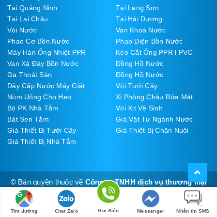
Tại Quảng Ninh
Tại Lạng Sơn
Tại Lai Châu
Tại Hải Dương
Vòi Nước
Van Khoá Nước
Phao Cơ Bồn Nước
Phao Điện Bồn Nước
Máy Hàn Ống Nhiệt PPR
Kéo Cắt Ống PPR l PVC
Van Xả Đáy Bồn Nước
Đồng Hồ Nước
Ga Thoát Sàn
Đồng Hồ Nước
Dây Cấp Nước Máy Giặt
Vòi Tưới Cây
Núm Uống Cho Heo
Xi Phông Chậu Rửa Mặt
Bộ PK Nhà Tắm
Vòi Xịt Vệ Sinh
Bát Sen Tắm
Giá Vật Tư Ngành Nước
Giá Thiết Bị Tưới Cây
Giá Thiết Bị Chăn Nuôi
Giá Thiết Bị Nhà Tắm
© Bản quyền thuộc về
Công ty TNHH dịch vụ thương mại
Thúy Đạt
Cung cấp bởi
Sapo
Gọi điện
Tìm đường
Chat Zalo
Messenger
Nhắn tin SMS