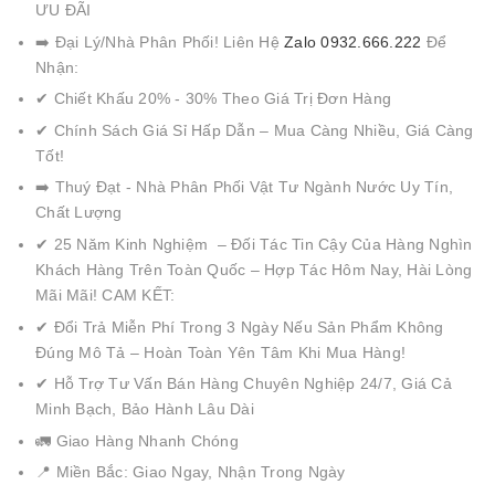
ƯU ĐÃI
➡️ Đại Lý/Nhà Phân Phối! Liên Hệ
Zalo 0932.666.222
Để
Nhận:
✔ Chiết Khấu 20% - 30% Theo Giá Trị Đơn Hàng
✔ Chính Sách Giá Sỉ Hấp Dẫn – Mua Càng Nhiều, Giá Càng
Tốt!
➡️ Thuý Đạt - Nhà Phân Phối Vật Tư Ngành Nước Uy Tín,
Chất Lượng
✔ 25 Năm Kinh Nghiệm – Đối Tác Tin Cậy Của Hàng Nghìn
Khách Hàng Trên Toàn Quốc – Hợp Tác Hôm Nay, Hài Lòng
Mãi Mãi! CAM KẾT:
✔ Đổi Trả Miễn Phí Trong 3 Ngày Nếu Sản Phẩm Không
Đúng Mô Tả – Hoàn Toàn Yên Tâm Khi Mua Hàng!
✔ Hỗ Trợ Tư Vấn Bán Hàng Chuyên Nghiệp 24/7, Giá Cả
Minh Bạch, Bảo Hành Lâu Dài
🚛 Giao Hàng Nhanh Chóng
📍 Miền Bắc: Giao Ngay, Nhận Trong Ngày