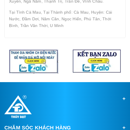
Xuyên, Ngã Năm, Thạnh Trị, Trần Đề, Vĩnh Châu.
Tại Tỉnh Cà Mau, Tại Thành phố: Cà Mau, Huyện: Cái
Nước, Đầm Dơi, Năm Căn, Ngọc Hiển, Phú Tân, Thới
Bình, Trần Văn Thời, U Minh
CHĂM SÓC KHÁCH HÀNG