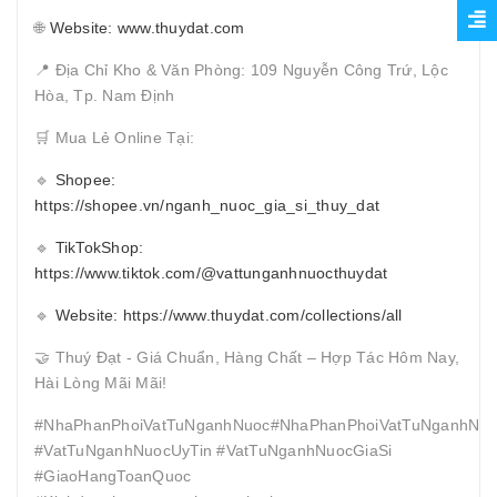
🌐
Website: www.thuydat.com
📍 Địa Chỉ Kho & Văn Phòng: 109 Nguyễn Công Trứ, Lộc
Hòa, Tp. Nam Định
🛒 Mua Lẻ Online Tại:
🔹
Shopee:
https://shopee.vn/nganh_nuoc_gia_si_thuy_dat
🔹
TikTokShop:
https://www.tiktok.com/@vattunganhnuocthuydat
🔹
Website: https://www.thuydat.com/collections/all
🤝 Thuý Đạt - Giá Chuẩn, Hàng Chất – Hợp Tác Hôm Nay,
Hài Lòng Mãi Mãi!
#NhaPhanPhoiVatTuNganhNuoc#NhaPhanPhoiVatTuNganhNuo
#VatTuNganhNuocUyTin #VatTuNganhNuocGiaSi
#GiaoHangToanQuoc