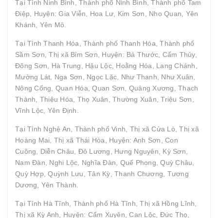
Tại Tỉnh Ninh Bình, Thành phố Ninh Bình, Thành phố Tam
Điệp, Huyện: Gia Viễn, Hoa Lư, Kim Sơn, Nho Quan, Yên
Khánh, Yên Mô.
Tại Tỉnh Thanh Hóa, Thành phố Thanh Hóa, Thành phố
Sầm Sơn, Thị xã Bỉm Sơn, Huyện: Bá Thước, Cẩm Thủy,
Đông Sơn, Hà Trung, Hậu Lộc, Hoằng Hóa, Lang Chánh,
Mường Lát, Nga Sơn, Ngọc Lặc, Như Thanh, Như Xuân,
Nông Cống, Quan Hóa, Quan Sơn, Quảng Xương, Thạch
Thành, Thiệu Hóa, Thọ Xuân, Thường Xuân, Triệu Sơn,
Vĩnh Lộc, Yên Định.
Tại Tỉnh Nghệ An, Thành phố Vinh, Thị xã Cửa Lò, Thị xã
Hoàng Mai, Thị xã Thái Hòa, Huyện: Anh Sơn, Con
Cuông, Diễn Châu, Đô Lương, Hưng Nguyên, Kỳ Sơn,
Nam Đàn, Nghi Lộc, Nghĩa Đàn, Quế Phong, Quỳ Châu,
Quỳ Hợp, Quỳnh Lưu, Tân Kỳ, Thanh Chương, Tương
Dương, Yên Thành.
Tại Tỉnh Hà Tĩnh, Thành phố Hà Tĩnh, Thị xã Hồng Lĩnh,
Thị xã Kỳ Anh, Huyện: Cẩm Xuyên, Can Lộc, Đức Thọ,