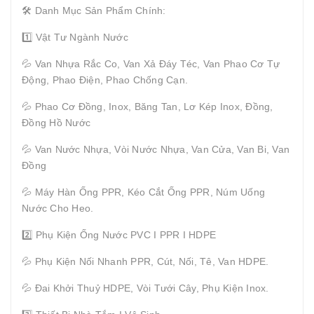
🛠 Danh Mục Sản Phẩm Chính:
1️⃣ Vật Tư Ngành Nước
💦 Van Nhựa Rắc Co, Van Xả Đáy Téc, Van Phao Cơ Tự
Động, Phao Điện, Phao Chống Cạn.
💦 Phao Cơ Đồng, Inox, Băng Tan, Lơ Kép Inox, Đồng,
Đồng Hồ Nước
💦 Van Nước Nhựa, Vòi Nước Nhựa, Van Cửa, Van Bi, Van
Đồng
💦 Máy Hàn Ống PPR, Kéo Cắt Ống PPR, Núm Uống
Nước Cho Heo.
2️⃣ Phụ Kiện Ống Nước PVC I PPR I HDPE
💦 Phụ Kiện Nối Nhanh PPR, Cút, Nối, Tê, Van HDPE.
💦 Đai Khởi Thuỷ HDPE, Vòi Tưới Cây, Phụ Kiện Inox.