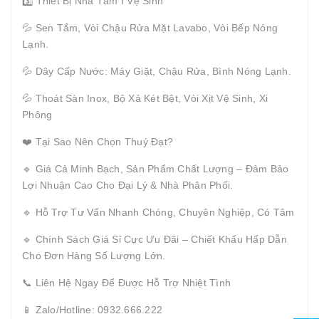
3️⃣ Thiết Bị Nhà Tắm I Vệ Sinh
💦 Sen Tắm, Vòi Chậu Rửa Mặt Lavabo, Vòi Bếp Nóng
Lạnh.
💦 Dây Cấp Nước: Máy Giặt, Chậu Rửa, Bình Nóng Lạnh.
💦 Thoát Sàn Inox, Bộ Xả Két Bệt, Vòi Xịt Vệ Sinh, Xi
Phông
❤️ Tại Sao Nên Chọn Thuý Đạt?
🔹 Giá Cả Minh Bạch, Sản Phẩm Chất Lượng – Đảm Bảo
Lợi Nhuận Cao Cho Đại Lý & Nhà Phân Phối.
🔹 Hỗ Trợ Tư Vấn Nhanh Chóng, Chuyên Nghiệp, Có Tâm
🔹 Chính Sách Giá Sỉ Cực Ưu Đãi – Chiết Khấu Hấp Dẫn
Cho Đơn Hàng Số Lượng Lớn.
📞 Liên Hệ Ngay Để Được Hỗ Trợ Nhiệt Tình
📱 Zalo/Hotline: 0932.666.222