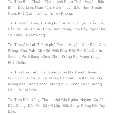
Tại Tỉnh Bình Thuận, Thành phố Phan Thiết, Huyện: Bắc
Bình, Đức Linh, Hàm Tân, Hàm Thuận Bắc, Hàm Thuận
Nam, Phú Quý, Tánh Linh, Tuy Phong.
Tại Tỉnh Kon Tum, Thành phố Kon Tum, Huyện: Đắk Glei,
Đắk Hà, Đắk Tô, Ia H'Drai, Kon Plông, Kon Rẫy, Ngọc Hồi,
Sa Thầy, Tu Mơ Rông.
Tại Tỉnh Gia Lai, Thành phố Pleiku, Huyện: Chư Păh, Chư
Prông, Chư Pưh, Chư Sê, Đắk Đoa, Đắk Pơ, Đức Cơ, Ia
Grai, Ia Pa, KBang, Kông Chro, Krông Pa, Mang Yang,
Phú Thiện.
Tại Tỉnh Đắk Lắk, Thành phố Buôn Ma Thuột, Huyện:
Buôn Đôn, Cư Kuin, Cư M'gar, Ea H'leo, Ea Kar, Ea Súp,
Krông Ana, Krông Bông, Krông Búk, Krông Năng, Krông
Pắk, Lắk, M'Đrắk.
Tại Tỉnh Đắk Nông, Thành phố Gia Nghĩa, Huyện: Cư Jút,
Đắk Glong, Đắk Mil, Đắk R'Lấp, Đắk Song, Krông Nô, Tuy
Đức.