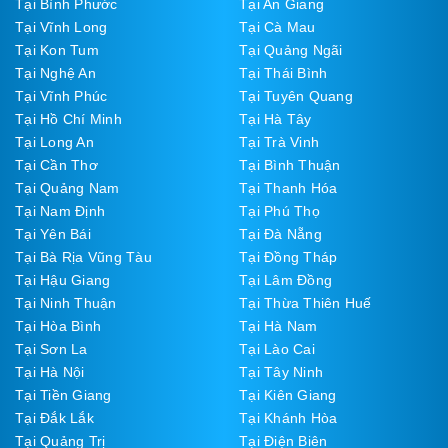
Tại Bình Phước
Tại An Giang
Tại Vĩnh Long
Tại Cà Mau
Tại Kon Tum
Tại Quảng Ngãi
Tại Nghệ An
Tại Thái Bình
Tại Vĩnh Phúc
Tại Tuyên Quang
Tại Hồ Chí Minh
Tại Hà Tây
Tại Long An
Tại Trà Vinh
Tại Cần Thơ
Tại Bình Thuận
Tại Quảng Nam
Tại Thanh Hóa
Tại Nam Định
Tại Phú Thọ
Tại Yên Bái
Tại Đà Nẵng
Tại Bà Rịa Vũng Tàu
Tại Đồng Tháp
Tại Hậu Giang
Tại Lâm Đồng
Tại Ninh Thuận
Tại Thừa Thiên Huế
Tại Hòa Bình
Tại Hà Nam
Tại Sơn La
Tại Lào Cai
Tại Hà Nội
Tại Tây Ninh
Tại Tiền Giang
Tại Kiên Giang
Tại Đắk Lắk
Tại Khánh Hòa
Tại Quảng Trị
Tại Điện Biên