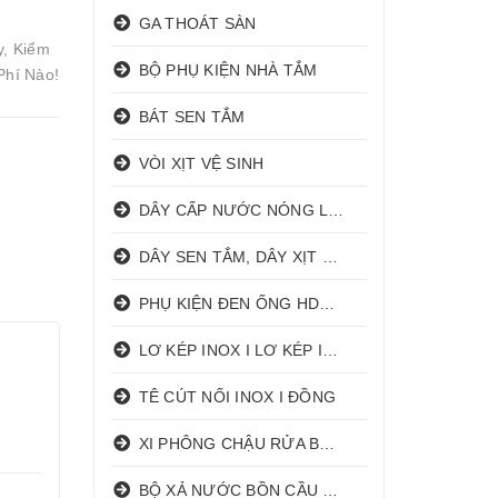
GA THOÁT SÀN
y, Kiểm
BỘ PHỤ KIỆN NHÀ TẮM
Phí Nào!
BÁT SEN TẮM
VÒI XỊT VỆ SINH
DÂY CẤP NƯỚC NÓNG LẠNH
DÂY SEN TẮM, DÂY XỊT VỆ SINH
PHỤ KIỆN ĐEN ỐNG HDPE HATHACO
LƠ KÉP INOX I LƠ KÉP INOX ĐỒNG
TÊ CÚT NỐI INOX I ĐỒNG
XI PHÔNG CHẬU RỬA BÁT 1 HỐ I 2 HỐ
BỘ XẢ NƯỚC BỒN CẦU NHẤN I GẠT