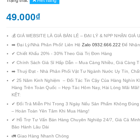
Trạng thái:
Hết hàng
49.000₫
💰 GIÁ WEBSITE LÀ GIÁ BÁN LẺ – ĐẠI LÝ & NPP NHẬN GIÁ 
➡️ Đại Lý/Nhà Phân Phối! Liên Hệ
Zalo 0932.666.222
Để Nhận
✔ Chiết Khấu 20% - 30% Theo Giá Trị Đơn Hàng
✔ Chính Sách Giá Sỉ Hấp Dẫn – Mua Càng Nhiều, Giá Càng T
➡️ Thuý Đạt - Nhà Phân Phối Vật Tư Ngành Nước Uy Tín, Chấ
✔ 25 Năm Kinh Nghiệm – Đối Tác Tin Cậy Của Hàng Nghìn K
Hàng Trên Toàn Quốc – Hợp Tác Hôm Nay, Hài Lòng Mãi Mãi
KẾT:
✔ Đổi Trả Miễn Phí Trong 3 Ngày Nếu Sản Phẩm Không Đúng
– Hoàn Toàn Yên Tâm Khi Mua Hàng!
✔ Hỗ Trợ Tư Vấn Bán Hàng Chuyên Nghiệp 24/7, Giá Cả Minh
Bảo Hành Lâu Dài
🚛 Giao Hàng Nhanh Chóng