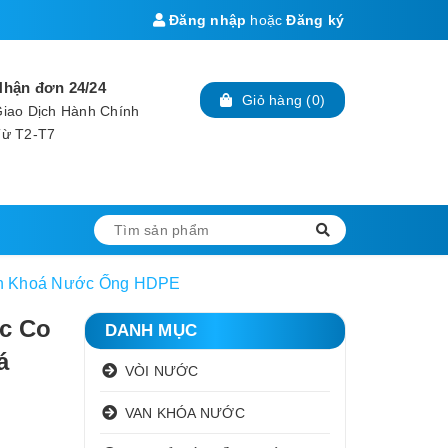
Đăng nhập
hoặc
Đăng ký
Nhận đơn 24/24
Giỏ hàng
(
0
)
iao Dịch Hành Chính
Từ T2-T7
Van Khoá Nước Ống HDPE
c Co
DANH MỤC
á
VÒI NƯỚC
VAN KHÓA NƯỚC