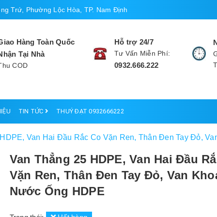
ng Trứ, Phường Lộc Hòa, TP. Nam Định
Giao Hàng Toàn Quốc
Hỗ trợ 24/7
Tư Vấn Miễn Phí:
Nhận Tại Nhà
G
0932.666.222
Thu COD
HIỆU
TIN TỨC
THUÝ ĐẠT 0932666222
 HDPE, Van Hai Đầu Rắc Co Vặn Ren, Thân Đen Tay Đỏ, 
Van Thẳng 25 HDPE, Van Hai Đầu Rắ
Vặn Ren, Thân Đen Tay Đỏ, Van Kho
Nước Ống HDPE