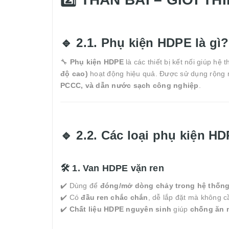
🔹 2.1. Phụ kiện HDPE là gì?
🔧
Phụ kiện HDPE
là các thiết bị kết nối giúp h
độ cao)
hoạt động hiệu quả. Được sử dụng rộng r
PCCC, và dẫn nước sạch công nghiệp
.
🔹 2.2. Các loại phụ kiện H
🛠 1. Van HDPE vặn ren
✔️ Dùng để
đóng/mở dòng chảy trong hệ thốn
✔️ Có
đầu ren chắc chắn
, dễ lắp đặt mà không c
✔️
Chất liệu HDPE nguyên sinh
giúp
chống ăn m