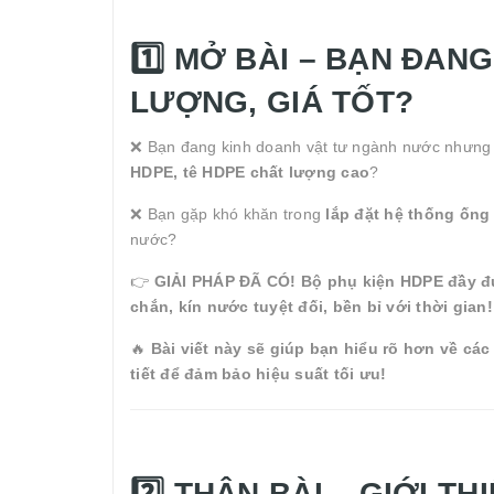
1️⃣ MỞ BÀI – BẠN ĐAN
LƯỢNG, GIÁ TỐT?
❌ Bạn đang kinh doanh vật tư ngành nước nhưng
HDPE, tê HDPE chất lượng cao
?
❌ Bạn gặp khó khăn trong
lắp đặt hệ thống ốn
nước?
👉
GIẢI PHÁP ĐÃ CÓ!
Bộ phụ kiện HDPE đầy đủ 
chắn, kín nước tuyệt đối, bền bỉ với thời gian!
🔥
Bài viết này sẽ giúp bạn hiểu rõ hơn về cá
tiết để đảm bảo hiệu suất tối ưu!
2️⃣ THÂN BÀI – GIỚI T