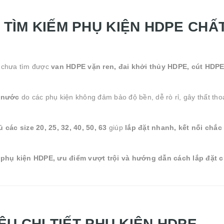
G TÌM KIẾM PHỤ KIỆN HDPE CHẤ
 chưa tìm được
van HDPE vặn ren, đai khởi thủy HDPE, cút HDPE
g nước
do các phụ kiện không đảm bảo độ bền, dễ rò rỉ, gây thất tho
các size 20, 25, 32, 40, 50, 63
giúp
lắp đặt nhanh, kết nối chắc
c phụ kiện HDPE, ưu điểm vượt trội và hướng dẫn cách lắp đặt c
HIỆU CHI TIẾT PHỤ KIỆN HDPE