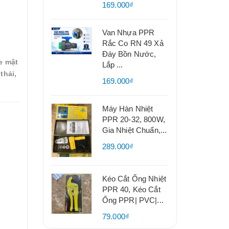
169.000₫
Van Nhựa PPR
Rắc Co RN 49 Xả
Đáy Bồn Nước,
e mật
Lắp ...
thải,
169.000₫
Máy Hàn Nhiệt
PPR 20-32, 800W,
Gia Nhiệt Chuẩn,...
289.000₫
Kéo Cắt Ống Nhiệt
PPR 40, Kéo Cắt
Ống PPR| PVC|...
79.000₫