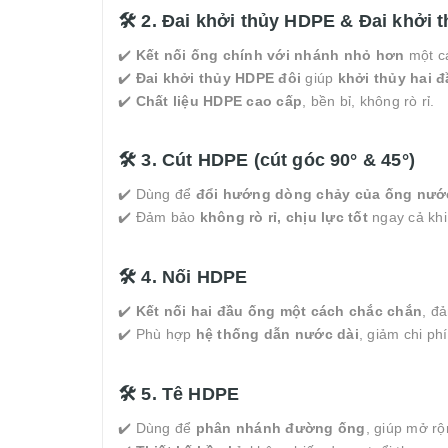
🛠 2. Đai khởi thủy HDPE & Đai khởi 
✔️
Kết nối ống chính với nhánh nhỏ hơn
một c
✔️
Đai khởi thủy HDPE đôi
giúp
khởi thủy hai đ
✔️
Chất liệu HDPE cao cấp
, bền bỉ, không rò rỉ.
🛠 3. Cút HDPE (cút góc 90° & 45°)
✔️ Dùng để
đổi hướng dòng chảy của ống nướ
✔️ Đảm bảo
không rò rỉ, chịu lực tốt
ngay cả khi
🛠 4. Nối HDPE
✔️
Kết nối hai đầu ống một cách chắc chắn
, đ
✔️ Phù hợp
hệ thống dẫn nước dài
, giảm chi phí
🛠 5. Tê HDPE
✔️ Dùng để
phân nhánh đường ống
, giúp mở r