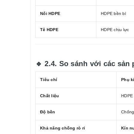
Nối HDPE
HDPE bền bỉ
Tê HDPE
HDPE chịu lực
🔹 2.4. So sánh với các sản
Tiêu chí
Phụ k
Chất liệu
HDPE 
Độ bền
Chống
Khả năng chống rò rỉ
Kín n