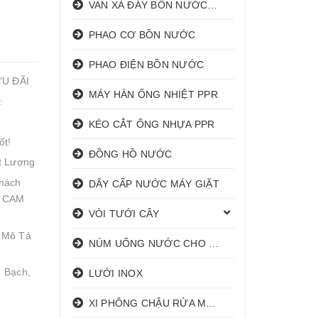
VAN XẢ ĐÁY BỒN NƯỚC INOX
PHAO CƠ BỒN NƯỚC
PHAO ĐIỆN BỒN NƯỚC
ƯU ĐÃI
MÁY HÀN ỐNG NHIỆT PPR
:
KÉO CẮT ỐNG NHỰA PPR
ốt!
ĐỒNG HỒ NƯỚC
t Lượng
hách
DÂY CẤP NƯỚC MÁY GIẶT
! CAM
VÒI TƯỚI CÂY
 Mô Tả
NÚM UỐNG NƯỚC CHO HEO
 Bạch,
LƯỚI INOX
XI PHÔNG CHẬU RỬA MẶT I XẢ LAVABO