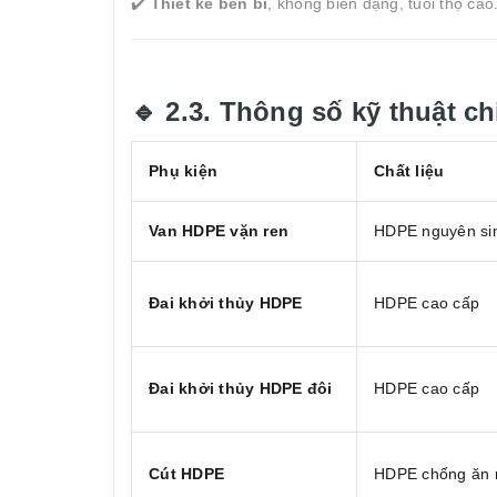
✔️
Thiết kế bền bỉ
, không biến dạng, tuổi thọ cao
🔹 2.3. Thông số kỹ thuật chi
Phụ kiện
Chất liệu
Van HDPE vặn ren
HDPE nguyên si
Đai khởi thủy HDPE
HDPE cao cấp
Đai khởi thủy HDPE đôi
HDPE cao cấp
Cút HDPE
HDPE chống ăn