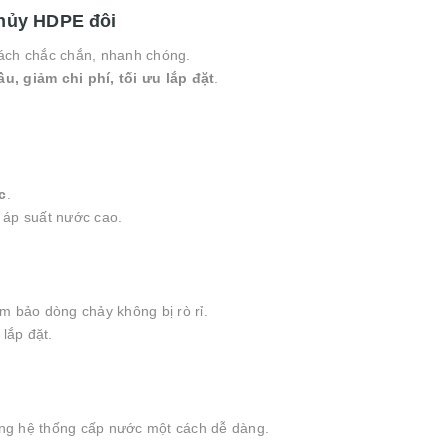
thủy HDPE đôi
ách chắc chắn, nhanh chóng.
ầu, giảm chi phí, tối ưu lắp đặt
.
c
.
 áp suất nước cao.
ảm bảo dòng chảy không bị rò rỉ.
 lắp đặt.
ộng hệ thống cấp nước một cách dễ dàng.