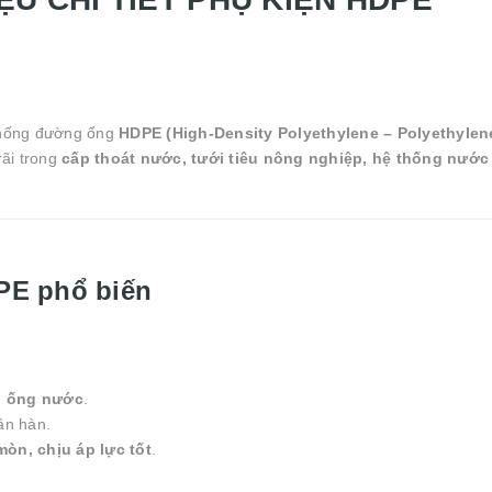
ệ thống đường ống
HDPE (High-Density Polyethylene – Polyethylen
ãi trong
cấp thoát nước, tưới tiêu nông nghiệp, hệ thống nước 
DPE phổ biến
g ống nước
.
ần hàn.
òn, chịu áp lực tốt
.