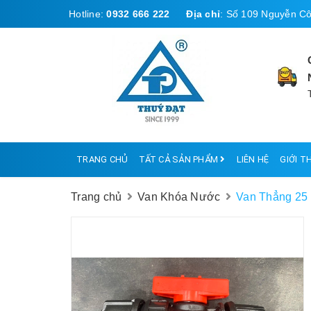
Hotline:
0932 666 222
Địa chỉ
:
Số 109 Nguyễn Cô
TRANG CHỦ
TẤT CẢ SẢN PHẨM
LIÊN HỆ
GIỚI T
Trang chủ
Van Khóa Nước
Van Thẳng 25