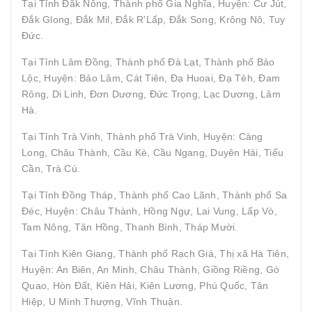
Tại Tỉnh Đắk Nông, Thành phố Gia Nghĩa, Huyện: Cư Jút,
Đắk Glong, Đắk Mil, Đắk R'Lấp, Đắk Song, Krông Nô, Tuy
Đức.
Tại Tỉnh Lâm Đồng, Thành phố Đà Lạt, Thành phố Bảo
Lộc, Huyện: Bảo Lâm, Cát Tiên, Đạ Huoai, Đạ Tẻh, Đam
Rông, Di Linh, Đơn Dương, Đức Trọng, Lạc Dương, Lâm
Hà.
Tại Tỉnh Trà Vinh, Thành phố Trà Vinh, Huyện: Càng
Long, Châu Thành, Cầu Kè, Cầu Ngang, Duyên Hải, Tiểu
Cần, Trà Cú.
Tại Tỉnh Đồng Tháp, Thành phố Cao Lãnh, Thành phố Sa
Đéc, Huyện: Châu Thành, Hồng Ngự, Lai Vung, Lấp Vò,
Tam Nông, Tân Hồng, Thanh Bình, Tháp Mười.
Tại Tỉnh Kiên Giang, Thành phố Rạch Giá, Thị xã Hà Tiên,
Huyện: An Biên, An Minh, Châu Thành, Giồng Riềng, Gò
Quao, Hòn Đất, Kiên Hải, Kiên Lương, Phú Quốc, Tân
Hiệp, U Minh Thượng, Vĩnh Thuận.