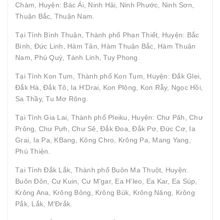
Chàm, Huyện: Bác Ái, Ninh Hải, Ninh Phước, Ninh Sơn,
Thuận Bắc, Thuận Nam.
Tại Tỉnh Bình Thuận, Thành phố Phan Thiết, Huyện: Bắc
Bình, Đức Linh, Hàm Tân, Hàm Thuận Bắc, Hàm Thuận
Nam, Phú Quý, Tánh Linh, Tuy Phong.
Tại Tỉnh Kon Tum, Thành phố Kon Tum, Huyện: Đắk Glei,
Đắk Hà, Đắk Tô, Ia H'Drai, Kon Plông, Kon Rẫy, Ngọc Hồi,
Sa Thầy, Tu Mơ Rông.
Tại Tỉnh Gia Lai, Thành phố Pleiku, Huyện: Chư Păh, Chư
Prông, Chư Pưh, Chư Sê, Đắk Đoa, Đắk Pơ, Đức Cơ, Ia
Grai, Ia Pa, KBang, Kông Chro, Krông Pa, Mang Yang,
Phú Thiện.
Tại Tỉnh Đắk Lắk, Thành phố Buôn Ma Thuột, Huyện:
Buôn Đôn, Cư Kuin, Cư M'gar, Ea H'leo, Ea Kar, Ea Súp,
Krông Ana, Krông Bông, Krông Búk, Krông Năng, Krông
Pắk, Lắk, M'Đrắk.