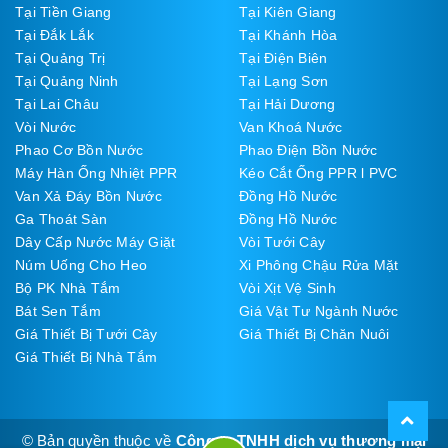
Tại Tiền Giang
Tại Kiên Giang
Tại Đắk Lắk
Tại Khánh Hòa
Tại Quảng Trị
Tại Điện Biên
Tại Quảng Ninh
Tại Lạng Sơn
Tại Lai Châu
Tại Hải Dương
Vòi Nước
Van Khoá Nước
Phao Cơ Bồn Nước
Phao Điện Bồn Nước
Máy Hàn Ống Nhiệt PPR
Kéo Cắt Ống PPR l PVC
Van Xả Đáy Bồn Nước
Đồng Hồ Nước
Ga Thoát Sàn
Đồng Hồ Nước
Dây Cấp Nước Máy Giặt
Vòi Tưới Cây
Núm Uống Cho Heo
Xi Phông Chậu Rửa Mặt
Bộ PK Nhà Tắm
Vòi Xịt Vệ Sinh
Bát Sen Tắm
Giá Vật Tư Ngành Nước
Giá Thiết Bị Tưới Cây
Giá Thiết Bị Chăn Nuôi
Giá Thiết Bị Nhà Tắm
© Bản quyền thuộc về
Công ty TNHH dịch vụ thương mại