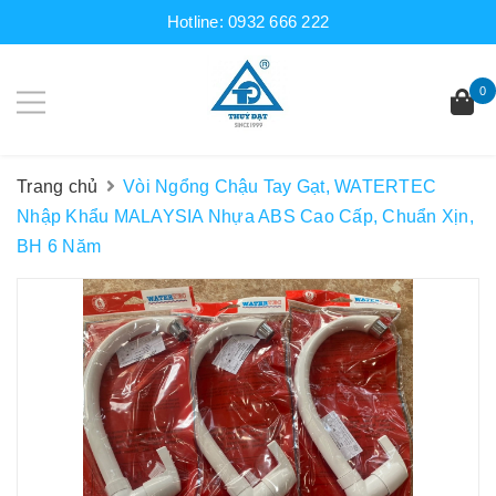
Hotline:
0932 666 222
0
Trang chủ
Vòi Ngổng Chậu Tay Gạt, WATERTEC
Nhập Khẩu MALAYSIA Nhựa ABS Cao Cấp, Chuẩn Xịn,
BH 6 Năm