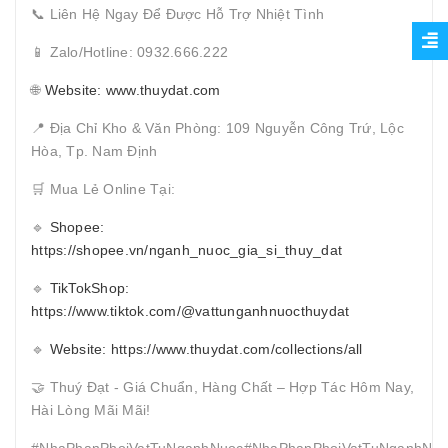
📞 Liên Hệ Ngay Để Được Hỗ Trợ Nhiệt Tình
📱 Zalo/Hotline: 0932.666.222
🌐
Website: www.thuydat.com
📍 Địa Chỉ Kho & Văn Phòng: 109 Nguyễn Công Trứ, Lộc
Hòa, Tp. Nam Định
🛒 Mua Lẻ Online Tại:
🔹
Shopee:
https://shopee.vn/nganh_nuoc_gia_si_thuy_dat
🔹
TikTokShop:
https://www.tiktok.com/@vattunganhnuocthuydat
🔹
Website: https://www.thuydat.com/collections/all
🤝 Thuý Đạt - Giá Chuẩn, Hàng Chất – Hợp Tác Hôm Nay,
Hài Lòng Mãi Mãi!
#NhaPhanPhoiVatTuNganhNuoc#NhaPhanPhoiVatTuNganhNuo