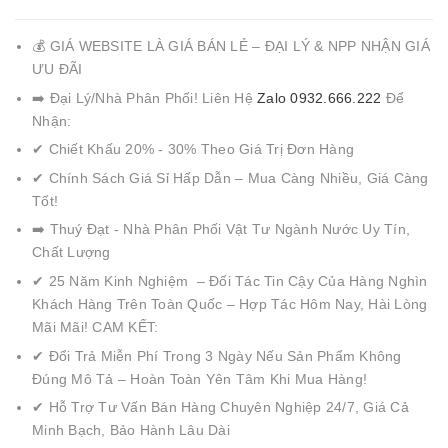
💰 GIÁ WEBSITE LÀ GIÁ BÁN LẺ – ĐẠI LÝ & NPP NHẬN GIÁ
ƯU ĐÃI
➡️ Đại Lý/Nhà Phân Phối! Liên Hệ
Zalo 0932.666.222
Để
Nhận:
✔ Chiết Khấu 20% - 30% Theo Giá Trị Đơn Hàng
✔ Chính Sách Giá Sỉ Hấp Dẫn – Mua Càng Nhiều, Giá Càng
Tốt!
➡️ Thuý Đạt - Nhà Phân Phối Vật Tư Ngành Nước Uy Tín,
Chất Lượng
✔ 25 Năm Kinh Nghiệm – Đối Tác Tin Cậy Của Hàng Nghìn
Khách Hàng Trên Toàn Quốc – Hợp Tác Hôm Nay, Hài Lòng
Mãi Mãi! CAM KẾT:
✔ Đổi Trả Miễn Phí Trong 3 Ngày Nếu Sản Phẩm Không
Đúng Mô Tả – Hoàn Toàn Yên Tâm Khi Mua Hàng!
✔ Hỗ Trợ Tư Vấn Bán Hàng Chuyên Nghiệp 24/7, Giá Cả
Minh Bạch, Bảo Hành Lâu Dài