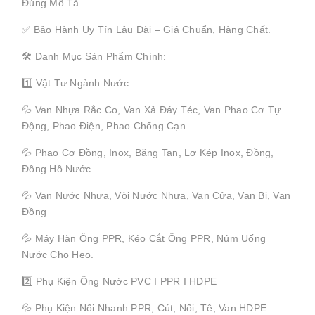
Đúng Mô Tả
✅ Bảo Hành Uy Tín Lâu Dài – Giá Chuẩn, Hàng Chất.
🛠 Danh Mục Sản Phẩm Chính:
1️⃣ Vật Tư Ngành Nước
💦 Van Nhựa Rắc Co, Van Xả Đáy Téc, Van Phao Cơ Tự
Động, Phao Điện, Phao Chống Cạn.
💦 Phao Cơ Đồng, Inox, Băng Tan, Lơ Kép Inox, Đồng,
Đồng Hồ Nước
💦 Van Nước Nhựa, Vòi Nước Nhựa, Van Cửa, Van Bi, Van
Đồng
💦 Máy Hàn Ống PPR, Kéo Cắt Ống PPR, Núm Uống
Nước Cho Heo.
2️⃣ Phụ Kiện Ống Nước PVC I PPR I HDPE
💦 Phụ Kiện Nối Nhanh PPR, Cút, Nối, Tê, Van HDPE.