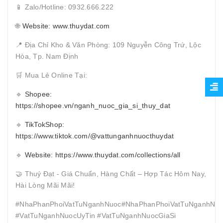
📱 Zalo/Hotline: 0932.666.222
🌐
Website: www.thuydat.com
📍 Địa Chỉ Kho & Văn Phòng: 109 Nguyễn Công Trứ, Lộc
Hòa, Tp. Nam Định
🛒 Mua Lẻ Online Tại:
🔹
Shopee:
https://shopee.vn/nganh_nuoc_gia_si_thuy_dat
🔹
TikTokShop:
https://www.tiktok.com/@vattunganhnuocthuydat
🔹
Website: https://www.thuydat.com/collections/all
🤝 Thuý Đạt - Giá Chuẩn, Hàng Chất – Hợp Tác Hôm Nay,
Hài Lòng Mãi Mãi!
#NhaPhanPhoiVatTuNganhNuoc#NhaPhanPhoiVatTuNganhNuo
#VatTuNganhNuocUyTin #VatTuNganhNuocGiaSi