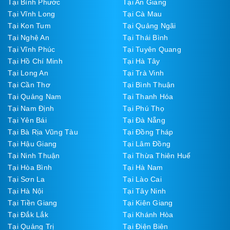
Tại Bình Phước
Tại An Giang
Tại Vĩnh Long
Tại Cà Mau
Tại Kon Tum
Tại Quảng Ngãi
Tại Nghệ An
Tại Thái Bình
Tại Vĩnh Phúc
Tại Tuyên Quang
Tại Hồ Chí Minh
Tại Hà Tây
Tại Long An
Tại Trà Vinh
Tại Cần Thơ
Tại Bình Thuận
Tại Quảng Nam
Tại Thanh Hóa
Tại Nam Định
Tại Phú Thọ
Tại Yên Bái
Tại Đà Nẵng
Tại Bà Rịa Vũng Tàu
Tại Đồng Tháp
Tại Hậu Giang
Tại Lâm Đồng
Tại Ninh Thuận
Tại Thừa Thiên Huế
Tại Hòa Bình
Tại Hà Nam
Tại Sơn La
Tại Lào Cai
Tại Hà Nội
Tại Tây Ninh
Tại Tiền Giang
Tại Kiên Giang
Tại Đắk Lắk
Tại Khánh Hòa
Tại Quảng Trị
Tại Điện Biên