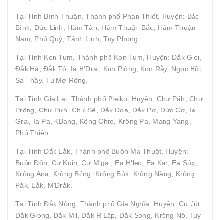
Tại Tỉnh Bình Thuận, Thành phố Phan Thiết, Huyện: Bắc
Bình, Đức Linh, Hàm Tân, Hàm Thuận Bắc, Hàm Thuận
Nam, Phú Quý, Tánh Linh, Tuy Phong.
Tại Tỉnh Kon Tum, Thành phố Kon Tum, Huyện: Đắk Glei,
Đắk Hà, Đắk Tô, Ia H'Drai, Kon Plông, Kon Rẫy, Ngọc Hồi,
Sa Thầy, Tu Mơ Rông.
Tại Tỉnh Gia Lai, Thành phố Pleiku, Huyện: Chư Păh, Chư
Prông, Chư Pưh, Chư Sê, Đắk Đoa, Đắk Pơ, Đức Cơ, Ia
Grai, Ia Pa, KBang, Kông Chro, Krông Pa, Mang Yang,
Phú Thiện.
Tại Tỉnh Đắk Lắk, Thành phố Buôn Ma Thuột, Huyện:
Buôn Đôn, Cư Kuin, Cư M'gar, Ea H'leo, Ea Kar, Ea Súp,
Krông Ana, Krông Bông, Krông Búk, Krông Năng, Krông
Pắk, Lắk, M'Đrắk.
Tại Tỉnh Đắk Nông, Thành phố Gia Nghĩa, Huyện: Cư Jút,
Đắk Glong, Đắk Mil, Đắk R'Lấp, Đắk Song, Krông Nô, Tuy