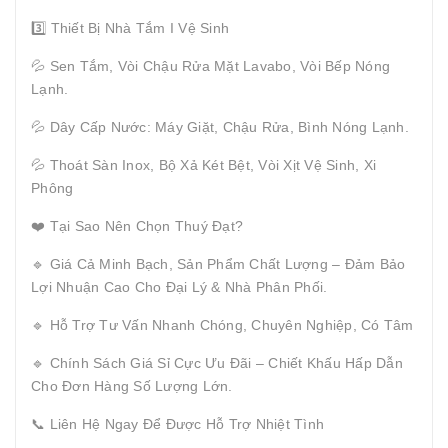
3️⃣ Thiết Bị Nhà Tắm I Vệ Sinh
💦 Sen Tắm, Vòi Chậu Rửa Mặt Lavabo, Vòi Bếp Nóng
Lạnh.
💦 Dây Cấp Nước: Máy Giặt, Chậu Rửa, Bình Nóng Lạnh.
💦 Thoát Sàn Inox, Bộ Xả Két Bệt, Vòi Xịt Vệ Sinh, Xi
Phông
❤️ Tại Sao Nên Chọn Thuý Đạt?
🔹 Giá Cả Minh Bạch, Sản Phẩm Chất Lượng – Đảm Bảo
Lợi Nhuận Cao Cho Đại Lý & Nhà Phân Phối.
🔹 Hỗ Trợ Tư Vấn Nhanh Chóng, Chuyên Nghiệp, Có Tâm
🔹 Chính Sách Giá Sỉ Cực Ưu Đãi – Chiết Khấu Hấp Dẫn
Cho Đơn Hàng Số Lượng Lớn.
📞 Liên Hệ Ngay Để Được Hỗ Trợ Nhiệt Tình