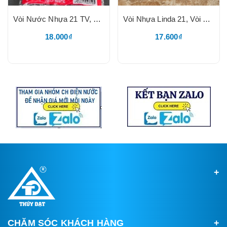
Vòi Nước Nhựa 21 TV, Vòi Nhựa Trắng Tay Cam, Tay Gạt Thông Minh 2 Chiều, Nhựa PVC, Mõm Ren Rời, Mõm Lắp Nhanh Khớp Nối Dây Tưới, BH 24 Tháng Đổi Mới
Vòi Nhựa Linda 21, Vòi Nhựa Thân Đen Tay Xanh, Tay Gạt Thông Minh 2 Chiều
18.000₫
17.600₫
CHĂM SÓC KHÁCH HÀNG