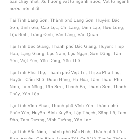
bán chạy nhất, Xu hướng vật tư ngành nước, Vật tư ngành
nước mới nhất
Tại Tỉnh Lạng Sơn, Thành phố Lạng Sơn, Huyện: Bắc
Sơn, Bình Gia, Cao Lộc, Chi Lăng, Đình Lập, Hữu Lũng,
Lộc Bình, Tràng Định, Văn Lãng, Văn Quan.
Tại Tỉnh Bắc Giang, Thành phố Bắc Giang, Huyện: Hiệp
Hòa, Lạng Giang, Lục Nam, Lục Ngạn, Sơn Động, Tân
Yên, Việt Yên, Yên Dũng, Yên Thế.
Tại Tỉnh Phú Thọ, Thành phố Việt Trì, Thị xã Phú Thọ,
Huyện: Cẩm Khê, Đoan Hùng, Hạ Hòa, Lâm Thao, Phù
Ninh, Tam Nông, Tân Sơn, Thanh Ba, Thanh Sơn, Thanh
Thủy, Yên Lập.
Tại Tỉnh Vĩnh Phúc, Thành phố Vĩnh Yên, Thành phố
Phúc Yên, Huyện: Bình Xuyên, Lập Thạch, Sông Lô, Tam
Đảo, Tam Dương, Vĩnh Tường, Yên Lạc.
Tại Tỉnh Bắc Ninh, Thành phố Bắc Ninh, Thành phố Từ
Sơn, Huyện: Gia Bình, Lương Tài, Quế Võ, Thuận Thành,