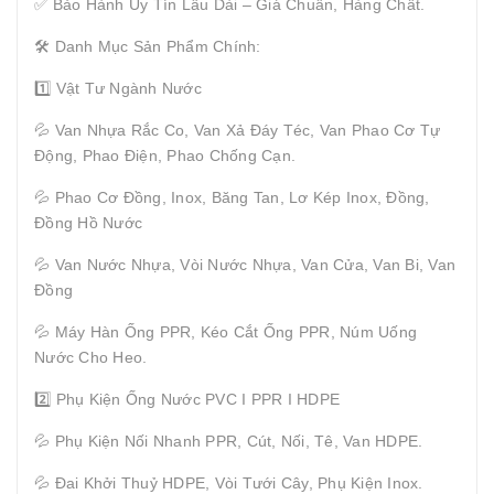
✅ Bảo Hành Uy Tín Lâu Dài – Giá Chuẩn, Hàng Chất.
🛠 Danh Mục Sản Phẩm Chính:
1️⃣ Vật Tư Ngành Nước
💦 Van Nhựa Rắc Co, Van Xả Đáy Téc, Van Phao Cơ Tự
Động, Phao Điện, Phao Chống Cạn.
💦 Phao Cơ Đồng, Inox, Băng Tan, Lơ Kép Inox, Đồng,
Đồng Hồ Nước
💦 Van Nước Nhựa, Vòi Nước Nhựa, Van Cửa, Van Bi, Van
Đồng
💦 Máy Hàn Ống PPR, Kéo Cắt Ống PPR, Núm Uống
Nước Cho Heo.
2️⃣ Phụ Kiện Ống Nước PVC I PPR I HDPE
💦 Phụ Kiện Nối Nhanh PPR, Cút, Nối, Tê, Van HDPE.
💦 Đai Khởi Thuỷ HDPE, Vòi Tưới Cây, Phụ Kiện Inox.