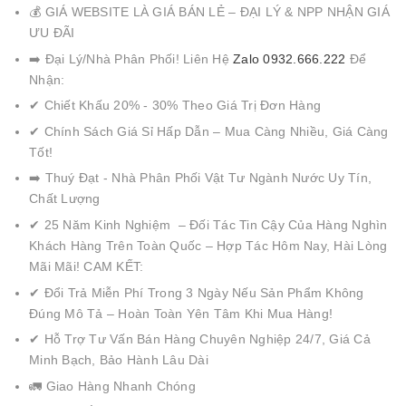
💰 GIÁ WEBSITE LÀ GIÁ BÁN LẺ – ĐẠI LÝ & NPP NHẬN GIÁ
ƯU ĐÃI
➡️ Đại Lý/Nhà Phân Phối! Liên Hệ
Zalo 0932.666.222
Để
Nhận:
✔ Chiết Khấu 20% - 30% Theo Giá Trị Đơn Hàng
✔ Chính Sách Giá Sỉ Hấp Dẫn – Mua Càng Nhiều, Giá Càng
Tốt!
➡️ Thuý Đạt - Nhà Phân Phối Vật Tư Ngành Nước Uy Tín,
Chất Lượng
✔ 25 Năm Kinh Nghiệm – Đối Tác Tin Cậy Của Hàng Nghìn
Khách Hàng Trên Toàn Quốc – Hợp Tác Hôm Nay, Hài Lòng
Mãi Mãi! CAM KẾT:
✔ Đổi Trả Miễn Phí Trong 3 Ngày Nếu Sản Phẩm Không
Đúng Mô Tả – Hoàn Toàn Yên Tâm Khi Mua Hàng!
✔ Hỗ Trợ Tư Vấn Bán Hàng Chuyên Nghiệp 24/7, Giá Cả
Minh Bạch, Bảo Hành Lâu Dài
🚛 Giao Hàng Nhanh Chóng