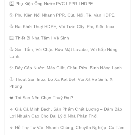
2️⃣ Phụ Kiện Ống Nước PVC I PPR I HDPE
💦 Phụ Kiện Nối Nhanh PPR, Cút, Nối, Tê, Van HDPE.
💦 Đai Khởi Thuỷ HDPE, Vòi Tưới Cây, Phụ Kiện Inox.
3️⃣ Thiết Bị Nhà Tắm I Vệ Sinh
💦 Sen Tắm, Vòi Chậu Rửa Mặt Lavabo, Vòi Bếp Nóng
Lạnh.
💦 Dây Cấp Nước: Máy Giặt, Chậu Rửa, Bình Nóng Lạnh.
💦 Thoát Sàn Inox, Bộ Xả Két Bệt, Vòi Xịt Vệ Sinh, Xi
Phông
❤️ Tại Sao Nên Chọn Thuý Đạt?
🔹 Giá Cả Minh Bạch, Sản Phẩm Chất Lượng – Đảm Bảo
Lợi Nhuận Cao Cho Đại Lý & Nhà Phân Phối.
🔹 Hỗ Trợ Tư Vấn Nhanh Chóng, Chuyên Nghiệp, Có Tâm