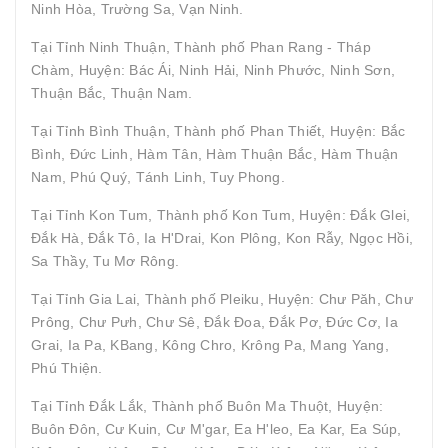
Ninh Hòa, Trường Sa, Vạn Ninh.
Tại Tỉnh Ninh Thuận, Thành phố Phan Rang - Tháp
Chàm, Huyện: Bác Ái, Ninh Hải, Ninh Phước, Ninh Sơn,
Thuận Bắc, Thuận Nam.
Tại Tỉnh Bình Thuận, Thành phố Phan Thiết, Huyện: Bắc
Bình, Đức Linh, Hàm Tân, Hàm Thuận Bắc, Hàm Thuận
Nam, Phú Quý, Tánh Linh, Tuy Phong.
Tại Tỉnh Kon Tum, Thành phố Kon Tum, Huyện: Đắk Glei,
Đắk Hà, Đắk Tô, Ia H'Drai, Kon Plông, Kon Rẫy, Ngọc Hồi,
Sa Thầy, Tu Mơ Rông.
Tại Tỉnh Gia Lai, Thành phố Pleiku, Huyện: Chư Păh, Chư
Prông, Chư Pưh, Chư Sê, Đắk Đoa, Đắk Pơ, Đức Cơ, Ia
Grai, Ia Pa, KBang, Kông Chro, Krông Pa, Mang Yang,
Phú Thiện.
Tại Tỉnh Đắk Lắk, Thành phố Buôn Ma Thuột, Huyện:
Buôn Đôn, Cư Kuin, Cư M'gar, Ea H'leo, Ea Kar, Ea Súp,