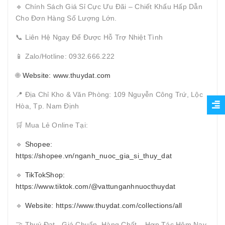
🔹 Chính Sách Giá Sỉ Cực Ưu Đãi – Chiết Khấu Hấp Dẫn
Cho Đơn Hàng Số Lượng Lớn.
📞 Liên Hệ Ngay Để Được Hỗ Trợ Nhiệt Tình
📱 Zalo/Hotline: 0932.666.222
🌐
Website: www.thuydat.com
📍 Địa Chỉ Kho & Văn Phòng: 109 Nguyễn Công Trứ, Lộc
Hòa, Tp. Nam Định
🛒 Mua Lẻ Online Tại:
🔹
Shopee:
https://shopee.vn/nganh_nuoc_gia_si_thuy_dat
🔹
TikTokShop:
https://www.tiktok.com/@vattunganhnuocthuydat
🔹
Website: https://www.thuydat.com/collections/all
🤝 Thuý Đạt - Giá Chuẩn, Hàng Chất – Hợp Tác Hôm Nay,