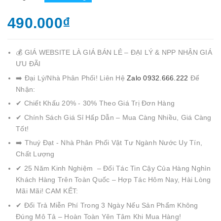
490.000₫
💰 GIÁ WEBSITE LÀ GIÁ BÁN LẺ – ĐẠI LÝ & NPP NHẬN GIÁ
ƯU ĐÃI
➡️ Đại Lý/Nhà Phân Phối! Liên Hệ
Zalo 0932.666.222
Để
Nhận:
✔ Chiết Khấu 20% - 30% Theo Giá Trị Đơn Hàng
✔ Chính Sách Giá Sỉ Hấp Dẫn – Mua Càng Nhiều, Giá Càng
Tốt!
➡️ Thuý Đạt - Nhà Phân Phối Vật Tư Ngành Nước Uy Tín,
Chất Lượng
✔ 25 Năm Kinh Nghiệm – Đối Tác Tin Cậy Của Hàng Nghìn
Khách Hàng Trên Toàn Quốc – Hợp Tác Hôm Nay, Hài Lòng
Mãi Mãi! CAM KẾT:
✔ Đổi Trả Miễn Phí Trong 3 Ngày Nếu Sản Phẩm Không
Đúng Mô Tả – Hoàn Toàn Yên Tâm Khi Mua Hàng!