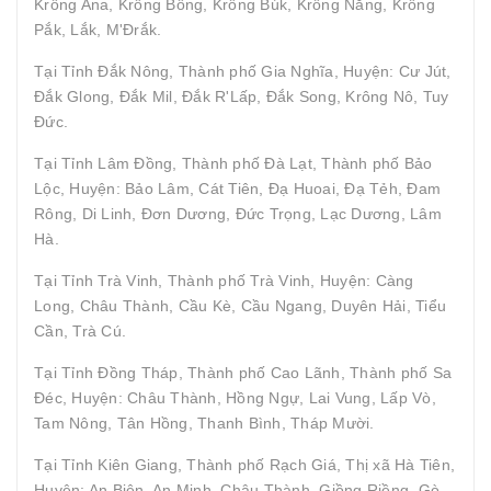
Krông Ana, Krông Bông, Krông Búk, Krông Năng, Krông
Pắk, Lắk, M'Đrắk.
Tại Tỉnh Đắk Nông, Thành phố Gia Nghĩa, Huyện: Cư Jút,
Đắk Glong, Đắk Mil, Đắk R'Lấp, Đắk Song, Krông Nô, Tuy
Đức.
Tại Tỉnh Lâm Đồng, Thành phố Đà Lạt, Thành phố Bảo
Lộc, Huyện: Bảo Lâm, Cát Tiên, Đạ Huoai, Đạ Tẻh, Đam
Rông, Di Linh, Đơn Dương, Đức Trọng, Lạc Dương, Lâm
Hà.
Tại Tỉnh Trà Vinh, Thành phố Trà Vinh, Huyện: Càng
Long, Châu Thành, Cầu Kè, Cầu Ngang, Duyên Hải, Tiểu
Cần, Trà Cú.
Tại Tỉnh Đồng Tháp, Thành phố Cao Lãnh, Thành phố Sa
Đéc, Huyện: Châu Thành, Hồng Ngự, Lai Vung, Lấp Vò,
Tam Nông, Tân Hồng, Thanh Bình, Tháp Mười.
Tại Tỉnh Kiên Giang, Thành phố Rạch Giá, Thị xã Hà Tiên,
Huyện: An Biên, An Minh, Châu Thành, Giồng Riềng, Gò