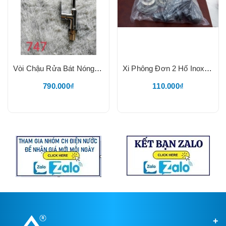
Vòi Chậu Rửa Bát Nóng Lạnh 747, Đồng Mạ, Kèm 2 Dây Cấp Chuột
Xi Phông Đơn 2 Hố Inox, Lắp Chậu Rửa Bát 2 Hố Inox, Lắp Vừa Tất Cả Các Hãng Chậu Rửa Bát
790.000₫
110.000₫