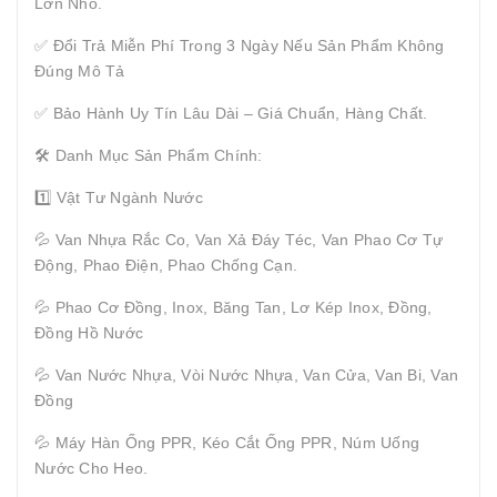
Lớn Nhỏ.
✅ Đổi Trả Miễn Phí Trong 3 Ngày Nếu Sản Phẩm Không
Đúng Mô Tả
✅ Bảo Hành Uy Tín Lâu Dài – Giá Chuẩn, Hàng Chất.
🛠 Danh Mục Sản Phẩm Chính:
1️⃣ Vật Tư Ngành Nước
💦 Van Nhựa Rắc Co, Van Xả Đáy Téc, Van Phao Cơ Tự
Động, Phao Điện, Phao Chống Cạn.
💦 Phao Cơ Đồng, Inox, Băng Tan, Lơ Kép Inox, Đồng,
Đồng Hồ Nước
💦 Van Nước Nhựa, Vòi Nước Nhựa, Van Cửa, Van Bi, Van
Đồng
💦 Máy Hàn Ống PPR, Kéo Cắt Ống PPR, Núm Uống
Nước Cho Heo.