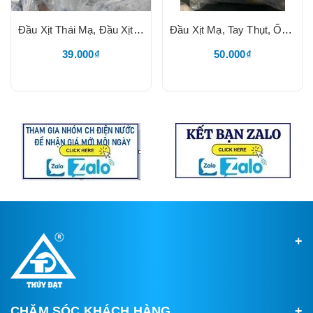
Đầu Xịt Thái Mạ, Đầu Xịt Nhựa Mạ Số 06
Đầu Xịt Mạ, Tay Thụt, Ốc Chụp Mạ, Ty Đồng PARTIAL (Loại 1)
39.000₫
50.000₫
CHĂM SÓC KHÁCH HÀNG