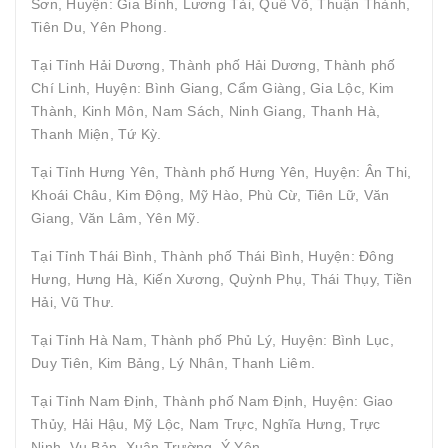
Sơn, Huyện: Gia Bình, Lương Tài, Quế Võ, Thuận Thành,
Tiên Du, Yên Phong.
Tại Tỉnh Hải Dương, Thành phố Hải Dương, Thành phố
Chí Linh, Huyện: Bình Giang, Cẩm Giàng, Gia Lộc, Kim
Thành, Kinh Môn, Nam Sách, Ninh Giang, Thanh Hà,
Thanh Miện, Tứ Kỳ.
Tại Tỉnh Hưng Yên, Thành phố Hưng Yên, Huyện: Ân Thi,
Khoái Châu, Kim Động, Mỹ Hào, Phù Cừ, Tiên Lữ, Văn
Giang, Văn Lâm, Yên Mỹ.
Tại Tỉnh Thái Bình, Thành phố Thái Bình, Huyện: Đông
Hưng, Hưng Hà, Kiến Xương, Quỳnh Phụ, Thái Thụy, Tiền
Hải, Vũ Thư.
Tại Tỉnh Hà Nam, Thành phố Phủ Lý, Huyện: Bình Lục,
Duy Tiên, Kim Bảng, Lý Nhân, Thanh Liêm.
Tại Tỉnh Nam Định, Thành phố Nam Định, Huyện: Giao
Thủy, Hải Hậu, Mỹ Lộc, Nam Trực, Nghĩa Hưng, Trực
Ninh, Vụ Bản, Xuân Trường, Ý Yên.