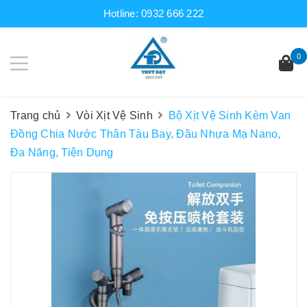
Hotline:
0932 666 222
0
Trang chủ
Vòi Xịt Vệ Sinh
Bộ Xịt Vệ Sinh Kèm Van
Đồng Chia Nước Thân Tàu Bay, Đầu Nhựa Mạ Nano,
Đa Năng, Tiện Dụng