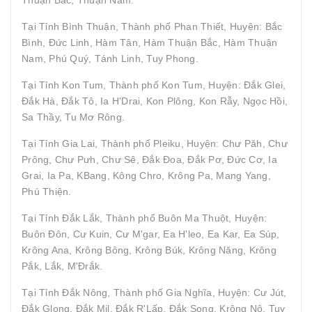
Tại Tỉnh Bình Thuận, Thành phố Phan Thiết, Huyện: Bắc
Bình, Đức Linh, Hàm Tân, Hàm Thuận Bắc, Hàm Thuận
Nam, Phú Quý, Tánh Linh, Tuy Phong.
Tại Tỉnh Kon Tum, Thành phố Kon Tum, Huyện: Đắk Glei,
Đắk Hà, Đắk Tô, Ia H'Drai, Kon Plông, Kon Rẫy, Ngọc Hồi,
Sa Thầy, Tu Mơ Rông.
Tại Tỉnh Gia Lai, Thành phố Pleiku, Huyện: Chư Păh, Chư
Prông, Chư Pưh, Chư Sê, Đắk Đoa, Đắk Pơ, Đức Cơ, Ia
Grai, Ia Pa, KBang, Kông Chro, Krông Pa, Mang Yang,
Phú Thiện.
Tại Tỉnh Đắk Lắk, Thành phố Buôn Ma Thuột, Huyện:
Buôn Đôn, Cư Kuin, Cư M'gar, Ea H'leo, Ea Kar, Ea Súp,
Krông Ana, Krông Bông, Krông Búk, Krông Năng, Krông
Pắk, Lắk, M'Đrắk.
Tại Tỉnh Đắk Nông, Thành phố Gia Nghĩa, Huyện: Cư Jút,
Đắk Glong, Đắk Mil, Đắk R'Lấp, Đắk Song, Krông Nô, Tuy