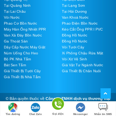
Tại Quảng Ninh
Tại Lạng Sơn
Tại Lai Châu
Tại Hải Dương
Vòi Nước
Van Khoá Nước
Phao Cơ Bồn Nước
Phao Điện Bồn Nước
Máy Hàn Ống Nhiệt PPR
Kéo Cắt Ống PPR l PVC
Van Xả Đáy Bồn Nước
Đồng Hồ Nước
Ga Thoát Sàn
Đồng Hồ Nước
Dây Cấp Nước Máy Giặt
Vòi Tưới Cây
Núm Uống Cho Heo
Xi Phông Chậu Rửa Mặt
Bộ PK Nhà Tắm
Vòi Xịt Vệ Sinh
Bát Sen Tắm
Giá Vật Tư Ngành Nước
Giá Thiết Bị Tưới Cây
Giá Thiết Bị Chăn Nuôi
Giá Thiết Bị Nhà Tắm
© Bản quyền thuộc về
Công ty TNHH dịch vụ thương mại
Thúy Đạt
Cung cấp bởi
Sapo
Gọi điện
Tìm đường
Chat Zalo
Messenger
Nhắn tin SMS