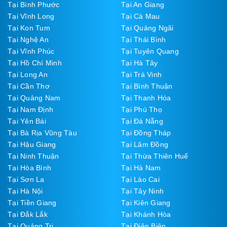
Tại Bình Phước
Tại An Giang
Tại Vĩnh Long
Tại Cà Mau
Tại Kon Tum
Tại Quảng Ngãi
Tại Nghệ An
Tại Thái Bình
Tại Vĩnh Phúc
Tại Tuyên Quang
Tại Hồ Chí Minh
Tại Hà Tây
Tại Long An
Tại Trà Vinh
Tại Cần Thơ
Tại Bình Thuận
Tại Quảng Nam
Tại Thanh Hóa
Tại Nam Định
Tại Phú Thọ
Tại Yên Bái
Tại Đà Nẵng
Tại Bà Rịa Vũng Tàu
Tại Đồng Tháp
Tại Hậu Giang
Tại Lâm Đồng
Tại Ninh Thuận
Tại Thừa Thiên Huế
Tại Hòa Bình
Tại Hà Nam
Tại Sơn La
Tại Lào Cai
Tại Hà Nội
Tại Tây Ninh
Tại Tiền Giang
Tại Kiên Giang
Tại Đắk Lắk
Tại Khánh Hòa
Tại Quảng Trị
Tại Điện Biên