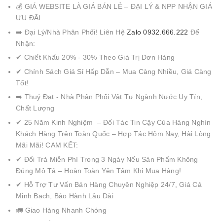
💰 GIÁ WEBSITE LÀ GIÁ BÁN LẺ – ĐẠI LÝ & NPP NHẬN GIÁ
ƯU ĐÃI
➡️ Đại Lý/Nhà Phân Phối! Liên Hệ
Zalo 0932.666.222
Để
Nhận:
✔ Chiết Khấu 20% - 30% Theo Giá Trị Đơn Hàng
✔ Chính Sách Giá Sỉ Hấp Dẫn – Mua Càng Nhiều, Giá Càng
Tốt!
➡️ Thuý Đạt - Nhà Phân Phối Vật Tư Ngành Nước Uy Tín,
Chất Lượng
✔ 25 Năm Kinh Nghiệm – Đối Tác Tin Cậy Của Hàng Nghìn
Khách Hàng Trên Toàn Quốc – Hợp Tác Hôm Nay, Hài Lòng
Mãi Mãi! CAM KẾT:
✔ Đổi Trả Miễn Phí Trong 3 Ngày Nếu Sản Phẩm Không
Đúng Mô Tả – Hoàn Toàn Yên Tâm Khi Mua Hàng!
✔ Hỗ Trợ Tư Vấn Bán Hàng Chuyên Nghiệp 24/7, Giá Cả
Minh Bạch, Bảo Hành Lâu Dài
🚛 Giao Hàng Nhanh Chóng