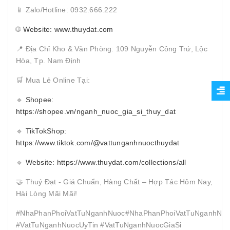
📱 Zalo/Hotline: 0932.666.222
🌐
Website: www.thuydat.com
📍 Địa Chỉ Kho & Văn Phòng: 109 Nguyễn Công Trứ, Lộc
Hòa, Tp. Nam Định
🛒 Mua Lẻ Online Tại:
🔹
Shopee:
https://shopee.vn/nganh_nuoc_gia_si_thuy_dat
🔹
TikTokShop:
https://www.tiktok.com/@vattunganhnuocthuydat
🔹
Website: https://www.thuydat.com/collections/all
🤝 Thuý Đạt - Giá Chuẩn, Hàng Chất – Hợp Tác Hôm Nay,
Hài Lòng Mãi Mãi!
#NhaPhanPhoiVatTuNganhNuoc#NhaPhanPhoiVatTuNganhNuo
#VatTuNganhNuocUyTin #VatTuNganhNuocGiaSi