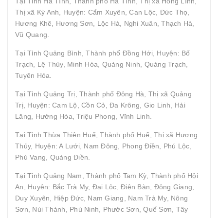
Tại Tỉnh Hà Tĩnh, Thành phố Hà Tĩnh, Thị xã Hồng Lĩnh,
Thị xã Kỳ Anh, Huyện: Cẩm Xuyên, Can Lộc, Đức Thọ,
Hương Khê, Hương Sơn, Lộc Hà, Nghi Xuân, Thạch Hà,
Vũ Quang.
Tại Tỉnh Quảng Bình, Thành phố Đồng Hới, Huyện: Bố
Trạch, Lệ Thủy, Minh Hóa, Quảng Ninh, Quảng Trạch,
Tuyên Hóa.
Tại Tỉnh Quảng Trị, Thành phố Đông Hà, Thị xã Quảng
Trị, Huyện: Cam Lộ, Cồn Cỏ, Đa Krông, Gio Linh, Hải
Lăng, Hướng Hóa, Triệu Phong, Vĩnh Linh.
Tại Tỉnh Thừa Thiên Huế, Thành phố Huế, Thị xã Hương
Thủy, Huyện: A Lưới, Nam Đông, Phong Điền, Phú Lộc,
Phú Vang, Quảng Điền.
Tại Tỉnh Quảng Nam, Thành phố Tam Kỳ, Thành phố Hội
An, Huyện: Bắc Trà My, Đại Lộc, Điện Bàn, Đông Giang,
Duy Xuyên, Hiệp Đức, Nam Giang, Nam Trà My, Nông
Sơn, Núi Thành, Phú Ninh, Phước Sơn, Quế Sơn, Tây