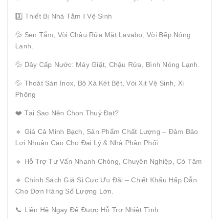
3️⃣ Thiết Bị Nhà Tắm I Vệ Sinh
💦 Sen Tắm, Vòi Chậu Rửa Mặt Lavabo, Vòi Bếp Nóng
Lạnh.
💦 Dây Cấp Nước: Máy Giặt, Chậu Rửa, Bình Nóng Lạnh.
💦 Thoát Sàn Inox, Bộ Xả Két Bệt, Vòi Xịt Vệ Sinh, Xi
Phông
❤️ Tại Sao Nên Chọn Thuý Đạt?
🔹 Giá Cả Minh Bạch, Sản Phẩm Chất Lượng – Đảm Bảo
Lợi Nhuận Cao Cho Đại Lý & Nhà Phân Phối.
🔹 Hỗ Trợ Tư Vấn Nhanh Chóng, Chuyên Nghiệp, Có Tâm
🔹 Chính Sách Giá Sỉ Cực Ưu Đãi – Chiết Khấu Hấp Dẫn
Cho Đơn Hàng Số Lượng Lớn.
📞 Liên Hệ Ngay Để Được Hỗ Trợ Nhiệt Tình