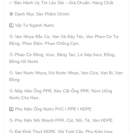
✅ Bảo Hành Uy Tín Lâu Dài – Giá Chuẩn, Hàng Chất.
🛠 Danh Mục Sản Phẩm Chính:
1️⃣ Vật Tư Ngành Nước
💦 Van Nhựa Rắc Co, Van Xả Đáy Téc, Van Phao Cơ Tự
Động, Phao Điện, Phao Chống Cạn.
💦 Phao Cơ Đồng, Inox, Băng Tan, Lơ Kép Inox, Đồng,
Đồng Hồ Nước
💦 Van Nước Nhựa, Vòi Nước Nhựa, Van Cửa, Van Bi, Van
Đồng
💦 Máy Hàn Ống PPR, Kéo Cắt Ống PPR, Núm Uống
Nước Cho Heo.
2️⃣ Phụ Kiện Ống Nước PVC I PPR I HDPE
💦 Phụ Kiện Nối Nhanh PPR, Cút, Nối, Tê, Van HDPE.
💦 Đai Khởi Thuỷ HDPE, Vòi Tưới Cây, Phụ Kiện Inox.