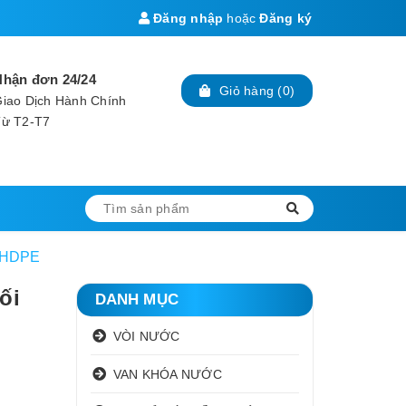
Đăng nhập
hoặc
Đăng ký
Nhận đơn 24/24
Giỏ hàng
(
0
)
iao Dịch Hành Chính
Từ T2-T7
, HDPE
ối
DANH MỤC
VÒI NƯỚC
VAN KHÓA NƯỚC