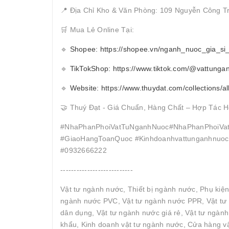
📍 Địa Chỉ Kho & Văn Phòng: 109 Nguyễn Công T
🛒 Mua Lẻ Online Tại:
🔹
Shopee: https://shopee.vn/nganh_nuoc_gia_si
🔹
TikTokShop: https://www.tiktok.com/@vattunga
🔹
Website: https://www.thuydat.com/collections/al
🤝 Thuý Đạt - Giá Chuẩn, Hàng Chất – Hợp Tác H
#NhaPhanPhoiVatTuNganhNuoc#NhaPhanPhoiVat
#GiaoHangToanQuoc #Kinhdoanhvattunganhnuocc
#0932666222
---------------------------
Vật tư ngành nước, Thiết bị ngành nước, Phụ kiệ
ngành nước PVC, Vật tư ngành nước PPR, Vật tư 
dân dụng, Vật tư ngành nước giá rẻ, Vật tư ngàn
khẩu, Kinh doanh vật tư ngành nước, Cửa hàng vậ