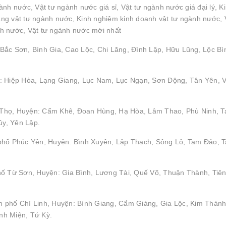
nh nước, Vật tư ngành nước giá sỉ, Vật tư ngành nước giá đại lý, K
g vật tư ngành nước, Kinh nghiệm kinh doanh vật tư ngành nước, 
h nước, Vật tư ngành nước mới nhất
Bắc Sơn, Bình Gia, Cao Lộc, Chi Lăng, Đình Lập, Hữu Lũng, Lộc Bì
: Hiệp Hòa, Lạng Giang, Lục Nam, Lục Ngạn, Sơn Động, Tân Yên, V
hú Thọ, Huyện: Cẩm Khê, Đoan Hùng, Hạ Hòa, Lâm Thao, Phù Ninh, 
y, Yên Lập.
 phố Phúc Yên, Huyện: Bình Xuyên, Lập Thạch, Sông Lô, Tam Đảo, 
hố Từ Sơn, Huyện: Gia Bình, Lương Tài, Quế Võ, Thuận Thành, Tiên
 phố Chí Linh, Huyện: Bình Giang, Cẩm Giàng, Gia Lộc, Kim Thành
nh Miện, Tứ Kỳ.