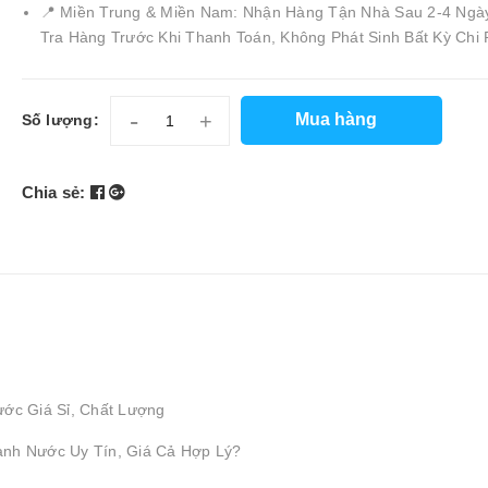
📍 Miền Trung & Miền Nam: Nhận Hàng Tận Nhà Sau 2-4 Ngà
Tra Hàng Trước Khi Thanh Toán, Không Phát Sinh Bất Kỳ Chi 
-
+
Mua hàng
Số lượng:
Chia sẻ:
ước Giá Sỉ, Chất Lượng
ành Nước Uy Tín, Giá Cả Hợp Lý?