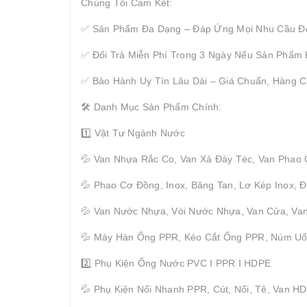
Chúng Tôi Cam Kết:
✅ Sản Phẩm Đa Dạng – Đáp Ứng Mọi Nhu Cầu Đ
✅ Đổi Trả Miễn Phí Trong 3 Ngày Nếu Sản Phẩm
✅ Bảo Hành Uy Tín Lâu Dài – Giá Chuẩn, Hàng C
🛠 Danh Mục Sản Phẩm Chính:
1️⃣ Vật Tư Ngành Nước
💦 Van Nhựa Rắc Co, Van Xả Đáy Téc, Van Phao
💦 Phao Cơ Đồng, Inox, Băng Tan, Lơ Kép Inox,
💦 Van Nước Nhựa, Vòi Nước Nhựa, Van Cửa, Van
💦 Máy Hàn Ống PPR, Kéo Cắt Ống PPR, Núm U
2️⃣ Phụ Kiện Ống Nước PVC I PPR I HDPE
💦 Phụ Kiện Nối Nhanh PPR, Cút, Nối, Tê, Van H