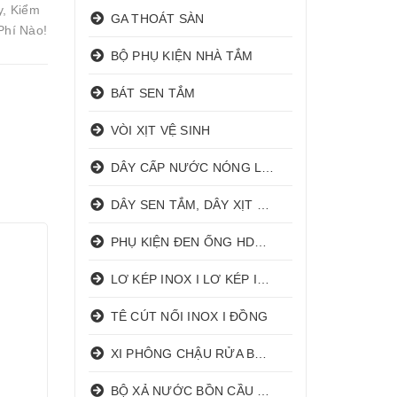
y, Kiểm
GA THOÁT SÀN
Phí Nào!
BỘ PHỤ KIỆN NHÀ TẮM
BÁT SEN TẮM
VÒI XỊT VỆ SINH
DÂY CẤP NƯỚC NÓNG LẠNH
DÂY SEN TẮM, DÂY XỊT VỆ SINH
PHỤ KIỆN ĐEN ỐNG HDPE HATHACO
LƠ KÉP INOX I LƠ KÉP INOX ĐỒNG
TÊ CÚT NỐI INOX I ĐỒNG
XI PHÔNG CHẬU RỬA BÁT 1 HỐ I 2 HỐ
BỘ XẢ NƯỚC BỒN CẦU NHẤN I GẠT