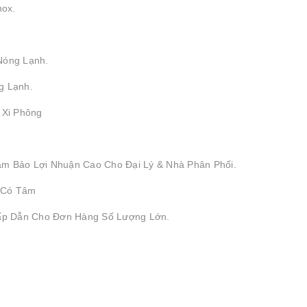
nox.
Nóng Lạnh.
g Lạnh.
, Xi Phông
ảm Bảo Lợi Nhuận Cao Cho Đại Lý & Nhà Phân Phối.
 Có Tâm
Hấp Dẫn Cho Đơn Hàng Số Lượng Lớn.