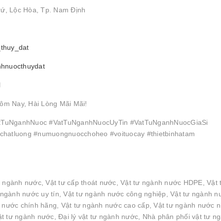
rứ, Lộc Hòa, Tp. Nam Định
_thuy_dat
nhnuocthuydat
l
ôm Nay, Hài Lòng Mãi Mãi!
TuNganhNuoc #VatTuNganhNuocUyTin #VatTuNganhNuocGiaSi
hatluong #numuongnuocchoheo #voituocay #thietbinhatam
n ngành nước, Vật tư cấp thoát nước, Vật tư ngành nước HDPE, Vật 
ngành nước uy tín, Vật tư ngành nước công nghiệp, Vật tư ngành n
h nước chính hãng, Vật tư ngành nước cao cấp, Vật tư ngành nước 
t tư ngành nước, Đại lý vật tư ngành nước, Nhà phân phối vật tư n