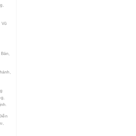
g,
, Vũ
 Bản,
Khánh,
ng
ng,
ịnh.
Diễn
u,