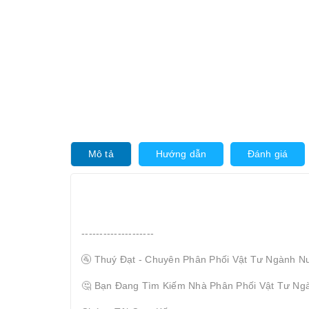
Mô tả
Hướng dẫn
Đánh giá
--------------------
🚰 Thuý Đạt - Chuyên Phân Phối Vật Tư Ngành N
🤔 Bạn Đang Tìm Kiếm Nhà Phân Phối Vật Tư Ng