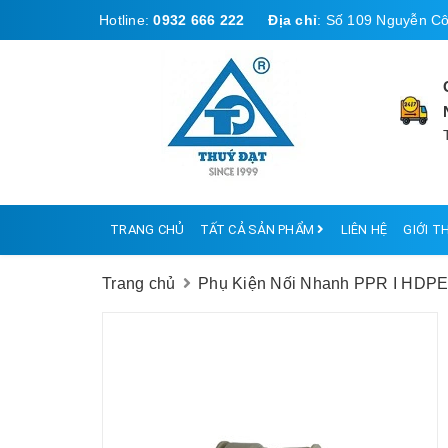
Hotline:
0932 666 222
Địa chỉ
:
Số 109 Nguyễn Cô
TRANG CHỦ
TẤT CẢ SẢN PHẨM
LIÊN HỆ
GIỚI T
Trang chủ
Phụ Kiện Nối Nhanh PPR I HDP