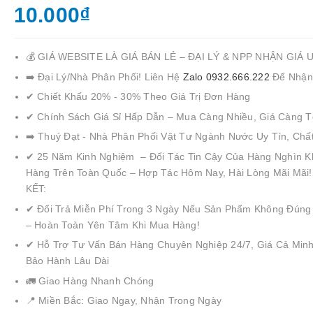
10.000₫
💰 GIÁ WEBSITE LÀ GIÁ BÁN LẺ – ĐẠI LÝ & NPP NHẬN GIÁ 
➡️ Đại Lý/Nhà Phân Phối! Liên Hệ
Zalo 0932.666.222
Để Nhận
✔ Chiết Khấu 20% - 30% Theo Giá Trị Đơn Hàng
✔ Chính Sách Giá Sỉ Hấp Dẫn – Mua Càng Nhiều, Giá Càng T
➡️ Thuý Đạt - Nhà Phân Phối Vật Tư Ngành Nước Uy Tín, Chấ
✔ 25 Năm Kinh Nghiệm – Đối Tác Tin Cậy Của Hàng Nghìn K
Hàng Trên Toàn Quốc – Hợp Tác Hôm Nay, Hài Lòng Mãi Mãi
KẾT:
✔ Đổi Trả Miễn Phí Trong 3 Ngày Nếu Sản Phẩm Không Đúng
– Hoàn Toàn Yên Tâm Khi Mua Hàng!
✔ Hỗ Trợ Tư Vấn Bán Hàng Chuyên Nghiệp 24/7, Giá Cả Minh
Bảo Hành Lâu Dài
🚛 Giao Hàng Nhanh Chóng
📍 Miền Bắc: Giao Ngay, Nhận Trong Ngày