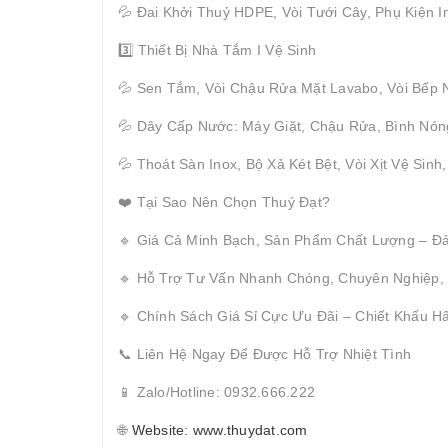
💦 Đai Khởi Thuỷ HDPE, Vòi Tưới Cây, Phụ Kiện I
3️⃣ Thiết Bị Nhà Tắm I Vệ Sinh
💦 Sen Tắm, Vòi Chậu Rửa Mặt Lavabo, Vòi Bếp 
💦 Dây Cấp Nước: Máy Giặt, Chậu Rửa, Bình Nón
💦 Thoát Sàn Inox, Bộ Xả Két Bệt, Vòi Xịt Vệ Sinh
❤️ Tại Sao Nên Chọn Thuý Đạt?
🔹 Giá Cả Minh Bạch, Sản Phẩm Chất Lượng – Đ
🔹 Hỗ Trợ Tư Vấn Nhanh Chóng, Chuyên Nghiệp,
🔹 Chính Sách Giá Sỉ Cực Ưu Đãi – Chiết Khấu 
📞 Liên Hệ Ngay Để Được Hỗ Trợ Nhiệt Tình
📱 Zalo/Hotline: 0932.666.222
🌐
Website: www.thuydat.com