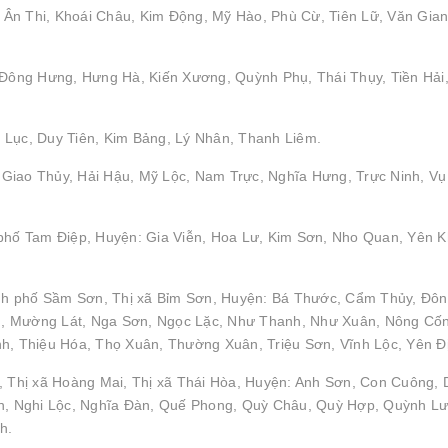
Ân Thi, Khoái Châu, Kim Động, Mỹ Hào, Phù Cừ, Tiên Lữ, Văn Gian
: Đông Hưng, Hưng Hà, Kiến Xương, Quỳnh Phụ, Thái Thụy, Tiền Hải
 Lục, Duy Tiên, Kim Bảng, Lý Nhân, Thanh Liêm.
Giao Thủy, Hải Hậu, Mỹ Lộc, Nam Trực, Nghĩa Hưng, Trực Ninh, Vụ
 phố Tam Điệp, Huyện: Gia Viễn, Hoa Lư, Kim Sơn, Nho Quan, Yên 
nh phố Sầm Sơn, Thị xã Bỉm Sơn, Huyện: Bá Thước, Cẩm Thủy, Đô
h, Mường Lát, Nga Sơn, Ngọc Lặc, Như Thanh, Như Xuân, Nông Cố
 Thiệu Hóa, Thọ Xuân, Thường Xuân, Triệu Sơn, Vĩnh Lộc, Yên Đ
, Thị xã Hoàng Mai, Thị xã Thái Hòa, Huyện: Anh Sơn, Con Cuông, 
, Nghi Lộc, Nghĩa Đàn, Quế Phong, Quỳ Châu, Quỳ Hợp, Quỳnh Lư
h.