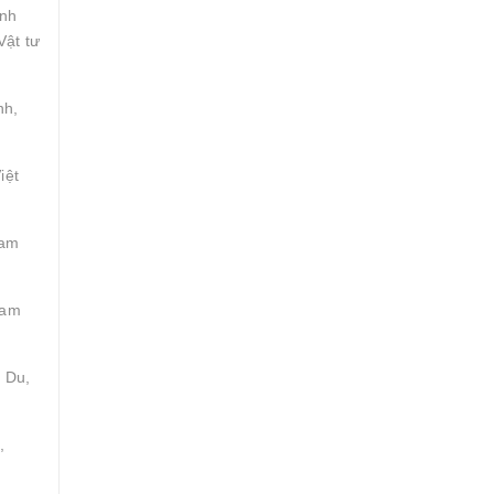
inh
Vật tư
nh,
iệt
Tam
Tam
 Du,
,