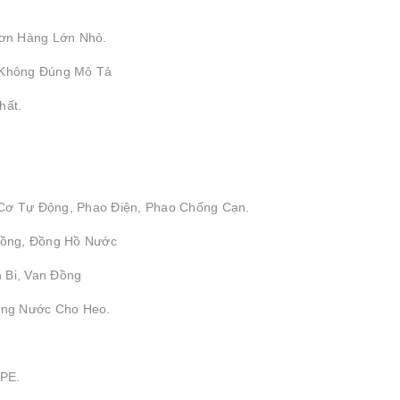
ơn Hàng Lớn Nhỏ.
 Không Đúng Mô Tả
hất.
 Cơ Tự Động, Phao Điện, Phao Chống Cạn.
 Đồng, Đồng Hồ Nước
 Bi, Van Đồng
ống Nước Cho Heo.
DPE.