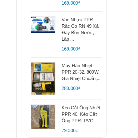
169.000₫
Van Nhựa PPR
Rắc Co RN 49 Xả
Đáy Bồn Nước,
Lắp ...
169.000₫
Máy Hàn Nhiệt
PPR 20-32, 800W,
Gia Nhiệt Chuẩn,...
289.000₫
Kéo Cắt Ống Nhiệt
PPR 40, Kéo Cắt
Ống PPR| PVC|...
79.000₫