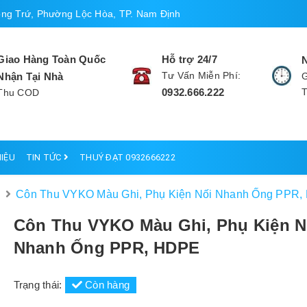
ng Trứ, Phường Lộc Hòa, TP. Nam Định
Giao Hàng Toàn Quốc
Hỗ trợ 24/7
Tư Vấn Miễn Phí:
Nhận Tại Nhà
G
0932.666.222
Thu COD
HIỆU
TIN TỨC
THUÝ ĐẠT 0932666222
E
Côn Thu VYKO Màu Ghi, Phụ Kiện Nối Nhanh Ống PPR
Côn Thu VYKO Màu Ghi, Phụ Kiện N
Nhanh Ống PPR, HDPE
Trạng thái:
Còn hàng