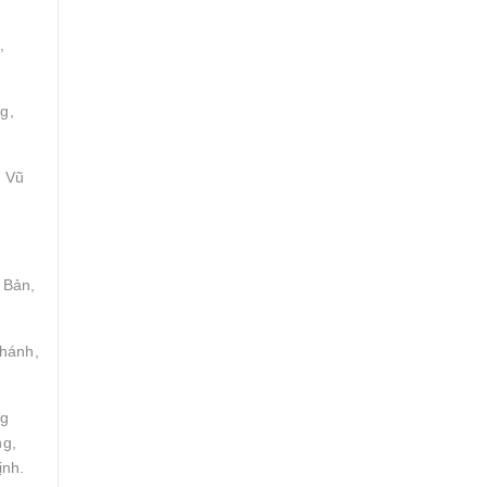
,
g,
, Vũ
 Bản,
Khánh,
ng
ng,
ịnh.