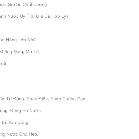
ước Giá Sỉ, Chất Lượng
ành Nước Uy Tín, Giá Cả Hợp Lý?
ơn Hàng Lớn Nhỏ.
 Không Đúng Mô Tả
hất.
 Cơ Tự Động, Phao Điện, Phao Chống Cạn.
 Đồng, Đồng Hồ Nước
 Bi, Van Đồng
ống Nước Cho Heo.