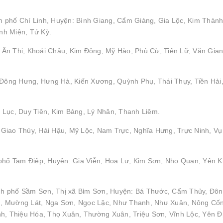
 phố Chí Linh, Huyện: Bình Giang, Cẩm Giàng, Gia Lộc, Kim Thành
nh Miện, Tứ Kỳ.
Ân Thi, Khoái Châu, Kim Động, Mỹ Hào, Phù Cừ, Tiên Lữ, Văn Gian
: Đông Hưng, Hưng Hà, Kiến Xương, Quỳnh Phụ, Thái Thụy, Tiền Hải
 Lục, Duy Tiên, Kim Bảng, Lý Nhân, Thanh Liêm.
Giao Thủy, Hải Hậu, Mỹ Lộc, Nam Trực, Nghĩa Hưng, Trực Ninh, Vụ
 phố Tam Điệp, Huyện: Gia Viễn, Hoa Lư, Kim Sơn, Nho Quan, Yên 
nh phố Sầm Sơn, Thị xã Bỉm Sơn, Huyện: Bá Thước, Cẩm Thủy, Đô
h, Mường Lát, Nga Sơn, Ngọc Lặc, Như Thanh, Như Xuân, Nông Cố
 Thiệu Hóa, Thọ Xuân, Thường Xuân, Triệu Sơn, Vĩnh Lộc, Yên Đ