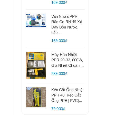
169.000₫
Van Nhựa PPR
Rắc Co RN 49 Xả
Đáy Bồn Nước,
Lắp ...
169.000₫
Máy Hàn Nhiệt
PPR 20-32, 800W,
Gia Nhiệt Chuẩn,...
289.000₫
Kéo Cắt Ống Nhiệt
PPR 40, Kéo Cắt
Ống PPR| PVC|...
79.000₫