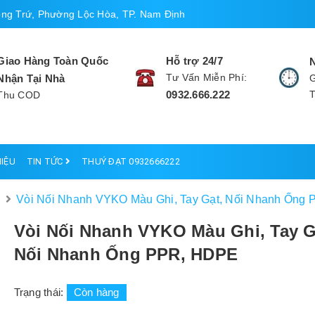
ng Trứ, Phường Lộc Hòa, TP. Nam Định
Giao Hàng Toàn Quốc
Hỗ trợ 24/7
Tư Vấn Miễn Phí:
Nhận Tại Nhà
G
0932.666.222
Thu COD
HIỆU
TIN TỨC
THUÝ ĐẠT 0932666222
E
Vòi Nối Nhanh VYKO Màu Ghi, Tay Gạt, Nối Nhanh Ống
Vòi Nối Nhanh VYKO Màu Ghi, Tay G
Nối Nhanh Ống PPR, HDPE
Trạng thái:
Còn hàng