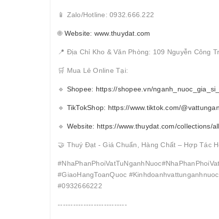
📱 Zalo/Hotline: 0932.666.222
🌐
Website: www.thuydat.com
📍 Địa Chỉ Kho & Văn Phòng: 109 Nguyễn Công T
🛒 Mua Lẻ Online Tại:
🔹
Shopee: https://shopee.vn/nganh_nuoc_gia_si
🔹
TikTokShop: https://www.tiktok.com/@vattunga
🔹
Website: https://www.thuydat.com/collections/al
🤝 Thuý Đạt - Giá Chuẩn, Hàng Chất – Hợp Tác H
#NhaPhanPhoiVatTuNganhNuoc#NhaPhanPhoiVat
#GiaoHangToanQuoc #Kinhdoanhvattunganhnuocc
#0932666222
---------------------------