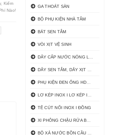
y, Kiểm
GA THOÁT SÀN
Phí Nào!
BỘ PHỤ KIỆN NHÀ TẮM
BÁT SEN TẮM
VÒI XỊT VỆ SINH
DÂY CẤP NƯỚC NÓNG LẠNH
DÂY SEN TẮM, DÂY XỊT VỆ SINH
PHỤ KIỆN ĐEN ỐNG HDPE HATHACO
LƠ KÉP INOX I LƠ KÉP INOX ĐỒNG
TÊ CÚT NỐI INOX I ĐỒNG
XI PHÔNG CHẬU RỬA BÁT 1 HỐ I 2 HỐ
BỘ XẢ NƯỚC BỒN CẦU NHẤN I GẠT