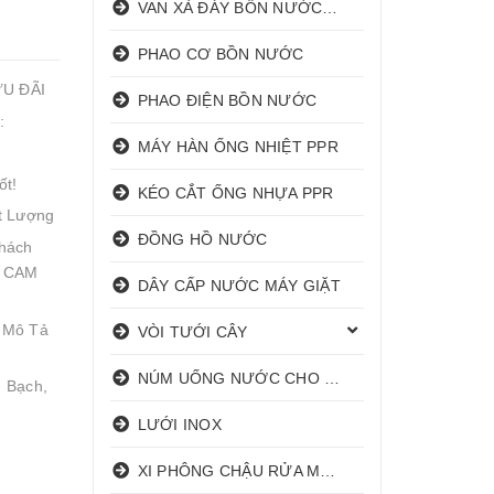
VAN XẢ ĐÁY BỒN NƯỚC INOX
PHAO CƠ BỒN NƯỚC
ƯU ĐÃI
PHAO ĐIỆN BỒN NƯỚC
:
MÁY HÀN ỐNG NHIỆT PPR
ốt!
KÉO CẮT ỐNG NHỰA PPR
t Lượng
ĐỒNG HỒ NƯỚC
hách
! CAM
DÂY CẤP NƯỚC MÁY GIẶT
 Mô Tả
VÒI TƯỚI CÂY
NÚM UỐNG NƯỚC CHO HEO
 Bạch,
LƯỚI INOX
XI PHÔNG CHẬU RỬA MẶT I XẢ LAVABO