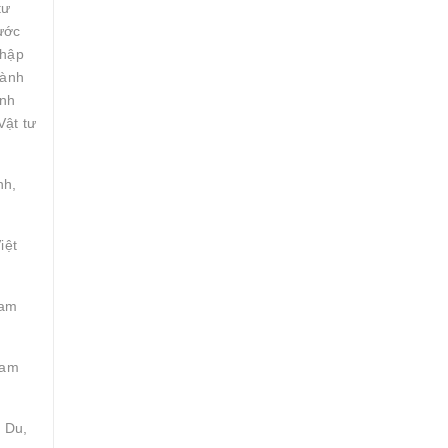
tư
ước
nhập
gành
inh
Vật tư
nh,
iệt
Tam
Tam
 Du,