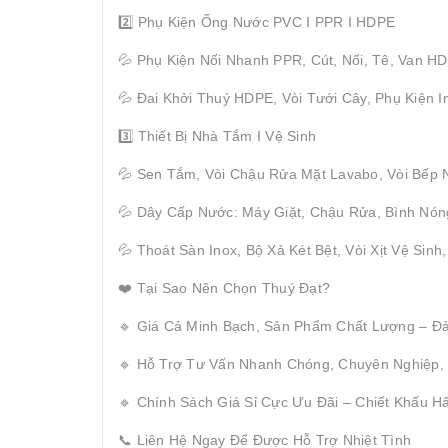
2️⃣ Phụ Kiện Ống Nước PVC I PPR I HDPE
💦 Phụ Kiện Nối Nhanh PPR, Cút, Nối, Tê, Van H
💦 Đai Khởi Thuỷ HDPE, Vòi Tưới Cây, Phụ Kiện I
3️⃣ Thiết Bị Nhà Tắm I Vệ Sinh
💦 Sen Tắm, Vòi Chậu Rửa Mặt Lavabo, Vòi Bếp 
💦 Dây Cấp Nước: Máy Giặt, Chậu Rửa, Bình Nón
💦 Thoát Sàn Inox, Bộ Xả Két Bệt, Vòi Xịt Vệ Sinh
❤️ Tại Sao Nên Chọn Thuý Đạt?
🔹 Giá Cả Minh Bạch, Sản Phẩm Chất Lượng – Đ
🔹 Hỗ Trợ Tư Vấn Nhanh Chóng, Chuyên Nghiệp,
🔹 Chính Sách Giá Sỉ Cực Ưu Đãi – Chiết Khấu 
📞 Liên Hệ Ngay Để Được Hỗ Trợ Nhiệt Tình