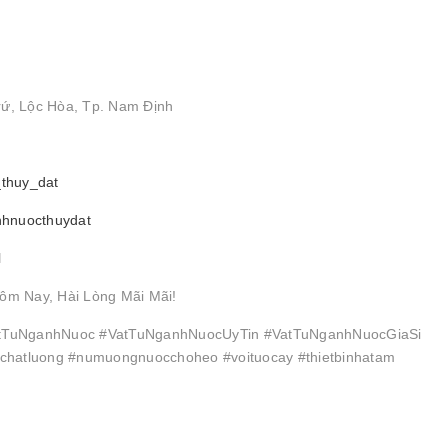
rứ, Lộc Hòa, Tp. Nam Định
_thuy_dat
nhnuocthuydat
l
ôm Nay, Hài Lòng Mãi Mãi!
TuNganhNuoc #VatTuNganhNuocUyTin #VatTuNganhNuocGiaSi
hatluong #numuongnuocchoheo #voituocay #thietbinhatam