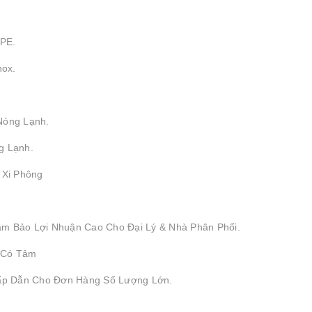
DPE.
nox.
Nóng Lạnh.
g Lạnh.
, Xi Phông
ảm Bảo Lợi Nhuận Cao Cho Đại Lý & Nhà Phân Phối.
 Có Tâm
Hấp Dẫn Cho Đơn Hàng Số Lượng Lớn.