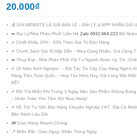
20.000₫
💰 GIÁ WEBSITE LÀ GIÁ BÁN LẺ – ĐẠI LÝ & NPP NHẬN GIÁ 
➡️ Đại Lý/Nhà Phân Phối! Liên Hệ
Zalo 0932.666.222
Để Nhận
✔ Chiết Khấu 20% - 30% Theo Giá Trị Đơn Hàng
✔ Chính Sách Giá Sỉ Hấp Dẫn – Mua Càng Nhiều, Giá Càng T
➡️ Thuý Đạt - Nhà Phân Phối Vật Tư Ngành Nước Uy Tín, Chấ
✔ 25 Năm Kinh Nghiệm – Đối Tác Tin Cậy Của Hàng Nghìn K
Hàng Trên Toàn Quốc – Hợp Tác Hôm Nay, Hài Lòng Mãi Mãi
KẾT:
✔ Đổi Trả Miễn Phí Trong 3 Ngày Nếu Sản Phẩm Không Đúng
– Hoàn Toàn Yên Tâm Khi Mua Hàng!
✔ Hỗ Trợ Tư Vấn Bán Hàng Chuyên Nghiệp 24/7, Giá Cả Minh
Bảo Hành Lâu Dài
🚛 Giao Hàng Nhanh Chóng
📍 Miền Bắc: Giao Ngay, Nhận Trong Ngày