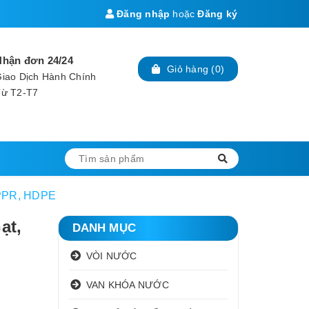
Đăng nhập
hoặc
Đăng ký
Nhận đơn 24/24
Giỏ hàng
(
0
)
iao Dịch Hành Chính
Từ T2-T7
 PPR, HDPE
ạt,
DANH MỤC
VÒI NƯỚC
VAN KHÓA NƯỚC