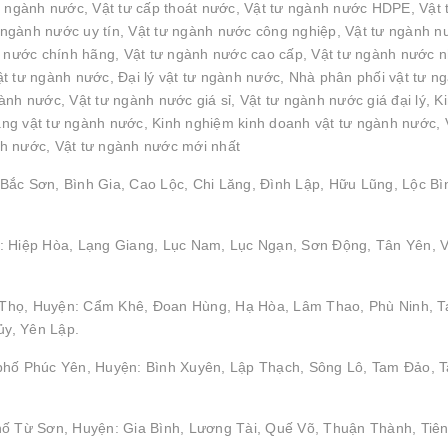
n ngành nước, Vật tư cấp thoát nước, Vật tư ngành nước HDPE, Vật 
ngành nước uy tín, Vật tư ngành nước công nghiệp, Vật tư ngành n
h nước chính hãng, Vật tư ngành nước cao cấp, Vật tư ngành nước 
t tư ngành nước, Đại lý vật tư ngành nước, Nhà phân phối vật tư n
nh nước, Vật tư ngành nước giá sỉ, Vật tư ngành nước giá đại lý, K
g vật tư ngành nước, Kinh nghiệm kinh doanh vật tư ngành nước, 
h nước, Vật tư ngành nước mới nhất
Bắc Sơn, Bình Gia, Cao Lộc, Chi Lăng, Đình Lập, Hữu Lũng, Lộc Bì
: Hiệp Hòa, Lạng Giang, Lục Nam, Lục Ngạn, Sơn Động, Tân Yên, V
hú Thọ, Huyện: Cẩm Khê, Đoan Hùng, Hạ Hòa, Lâm Thao, Phù Ninh, 
y, Yên Lập.
 phố Phúc Yên, Huyện: Bình Xuyên, Lập Thạch, Sông Lô, Tam Đảo, 
hố Từ Sơn, Huyện: Gia Bình, Lương Tài, Quế Võ, Thuận Thành, Tiên