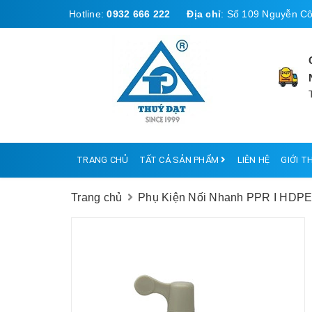
Hotline:
0932 666 222
Địa chỉ
:
Số 109 Nguyễn Cô
TRANG CHỦ
TẤT CẢ SẢN PHẨM
LIÊN HỆ
GIỚI T
Trang chủ
Phụ Kiện Nối Nhanh PPR I HDP