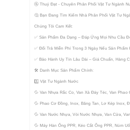
🚰 Thuý Đạt - Chuyên Phân Phối Vật Tư Ngành N
🤔 Bạn Đang Tìm Kiếm Nhà Phân Phối Vật Tư Ng
Chúng Tôi Cam Kết:
✅ Sản Phẩm Đa Dạng – Đáp Ứng Mọi Nhu Cầu Đ
✅ Đổi Trả Miễn Phí Trong 3 Ngày Nếu Sản Phẩm
✅ Bảo Hành Uy Tín Lâu Dài – Giá Chuẩn, Hàng C
🛠 Danh Mục Sản Phẩm Chính:
1️⃣ Vật Tư Ngành Nước
💦 Van Nhựa Rắc Co, Van Xả Đáy Téc, Van Phao
💦 Phao Cơ Đồng, Inox, Băng Tan, Lơ Kép Inox,
💦 Van Nước Nhựa, Vòi Nước Nhựa, Van Cửa, Van
💦 Máy Hàn Ống PPR, Kéo Cắt Ống PPR, Núm U