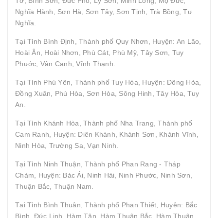
Tơ, Bình Sơn, Đức Phổ, Lý Sơn, Minh Long, Mộ Đức,
Nghĩa Hành, Sơn Hà, Sơn Tây, Sơn Tịnh, Trà Bồng, Tư
Nghĩa.
Tại Tỉnh Bình Định, Thành phố Quy Nhơn, Huyện: An Lão,
Hoài Ân, Hoài Nhơn, Phù Cát, Phù Mỹ, Tây Sơn, Tuy
Phước, Vân Canh, Vĩnh Thạnh.
Tại Tỉnh Phú Yên, Thành phố Tuy Hòa, Huyện: Đông Hòa,
Đồng Xuân, Phú Hòa, Sơn Hòa, Sông Hinh, Tây Hòa, Tuy
An.
Tại Tỉnh Khánh Hòa, Thành phố Nha Trang, Thành phố
Cam Ranh, Huyện: Diên Khánh, Khánh Sơn, Khánh Vĩnh,
Ninh Hòa, Trường Sa, Vạn Ninh.
Tại Tỉnh Ninh Thuận, Thành phố Phan Rang - Tháp
Chàm, Huyện: Bác Ái, Ninh Hải, Ninh Phước, Ninh Sơn,
Thuận Bắc, Thuận Nam.
Tại Tỉnh Bình Thuận, Thành phố Phan Thiết, Huyện: Bắc
Bình, Đức Linh, Hàm Tân, Hàm Thuận Bắc, Hàm Thuận