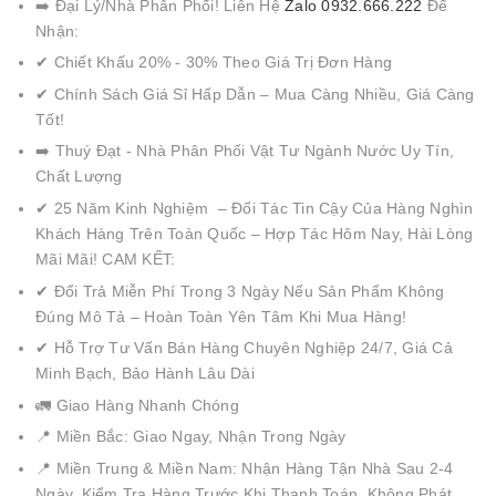
➡️ Đại Lý/Nhà Phân Phối! Liên Hệ
Zalo 0932.666.222
Để
Nhận:
✔ Chiết Khấu 20% - 30% Theo Giá Trị Đơn Hàng
✔ Chính Sách Giá Sỉ Hấp Dẫn – Mua Càng Nhiều, Giá Càng
Tốt!
➡️ Thuý Đạt - Nhà Phân Phối Vật Tư Ngành Nước Uy Tín,
Chất Lượng
✔ 25 Năm Kinh Nghiệm – Đối Tác Tin Cậy Của Hàng Nghìn
Khách Hàng Trên Toàn Quốc – Hợp Tác Hôm Nay, Hài Lòng
Mãi Mãi! CAM KẾT:
✔ Đổi Trả Miễn Phí Trong 3 Ngày Nếu Sản Phẩm Không
Đúng Mô Tả – Hoàn Toàn Yên Tâm Khi Mua Hàng!
✔ Hỗ Trợ Tư Vấn Bán Hàng Chuyên Nghiệp 24/7, Giá Cả
Minh Bạch, Bảo Hành Lâu Dài
🚛 Giao Hàng Nhanh Chóng
📍 Miền Bắc: Giao Ngay, Nhận Trong Ngày
📍 Miền Trung & Miền Nam: Nhận Hàng Tận Nhà Sau 2-4
Ngày, Kiểm Tra Hàng Trước Khi Thanh Toán, Không Phát