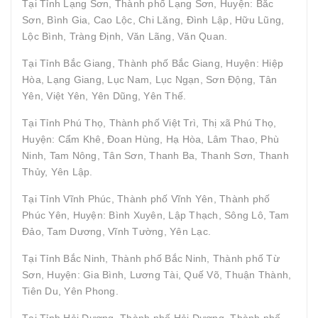
Tại Tỉnh Lạng Sơn, Thành phố Lạng Sơn, Huyện: Bắc
Sơn, Bình Gia, Cao Lộc, Chi Lăng, Đình Lập, Hữu Lũng,
Lộc Bình, Tràng Định, Văn Lãng, Văn Quan.
Tại Tỉnh Bắc Giang, Thành phố Bắc Giang, Huyện: Hiệp
Hòa, Lạng Giang, Lục Nam, Lục Ngạn, Sơn Động, Tân
Yên, Việt Yên, Yên Dũng, Yên Thế.
Tại Tỉnh Phú Thọ, Thành phố Việt Trì, Thị xã Phú Thọ,
Huyện: Cẩm Khê, Đoan Hùng, Hạ Hòa, Lâm Thao, Phù
Ninh, Tam Nông, Tân Sơn, Thanh Ba, Thanh Sơn, Thanh
Thủy, Yên Lập.
Tại Tỉnh Vĩnh Phúc, Thành phố Vĩnh Yên, Thành phố
Phúc Yên, Huyện: Bình Xuyên, Lập Thạch, Sông Lô, Tam
Đảo, Tam Dương, Vĩnh Tường, Yên Lạc.
Tại Tỉnh Bắc Ninh, Thành phố Bắc Ninh, Thành phố Từ
Sơn, Huyện: Gia Bình, Lương Tài, Quế Võ, Thuận Thành,
Tiên Du, Yên Phong.
Tại Tỉnh Hải Dương, Thành phố Hải Dương, Thành phố