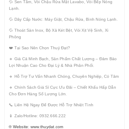
💦 Sen Tắm, Vòi Chậu Rửa Mặt Lavabo, Vòi Bếp Nóng
Lạnh.
💦 Dây Cấp Nước: Máy Giặt, Chậu Rửa, Bình Nóng Lạnh.
💦 Thoát Sàn Inox, Bộ Xả Két Bệt, Vòi Xịt Vệ Sinh, Xi
Phông
❤️ Tại Sao Nên Chọn Thuý Đạt?
🔹 Giá Cả Minh Bạch, Sản Phẩm Chất Lượng – Đảm Bảo
Lợi Nhuận Cao Cho Đại Lý & Nhà Phân Phối.
🔹 Hỗ Trợ Tư Vấn Nhanh Chóng, Chuyên Nghiệp, Có Tâm
🔹 Chính Sách Giá Sỉ Cực Ưu Đãi – Chiết Khấu Hấp Dẫn
Cho Đơn Hàng Số Lượng Lớn.
📞 Liên Hệ Ngay Để Được Hỗ Trợ Nhiệt Tình
📱 Zalo/Hotline: 0932.666.222
🌐
Website: www.thuydat.com