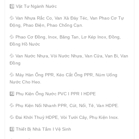
1️⃣ Vật Tư Ngành Nước
💦 Van Nhựa Rắc Co, Van Xả Đáy Téc, Van Phao Cơ Tự
Động, Phao Điện, Phao Chống Cạn.
💦 Phao Cơ Đồng, Inox, Băng Tan, Lơ Kép Inox, Đồng,
Đồng Hồ Nước
💦 Van Nước Nhựa, Vòi Nước Nhựa, Van Cửa, Van Bi, Van
Đồng
💦 Máy Hàn Ống PPR, Kéo Cắt Ống PPR, Núm Uống
Nước Cho Heo.
2️⃣ Phụ Kiện Ống Nước PVC I PPR I HDPE
💦 Phụ Kiện Nối Nhanh PPR, Cút, Nối, Tê, Van HDPE.
💦 Đai Khởi Thuỷ HDPE, Vòi Tưới Cây, Phụ Kiện Inox.
3️⃣ Thiết Bị Nhà Tắm I Vệ Sinh