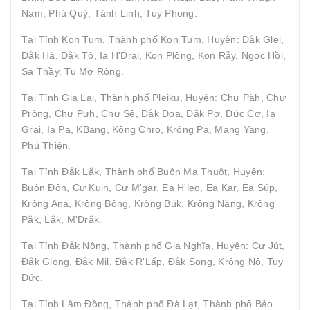
Nam, Phú Quý, Tánh Linh, Tuy Phong.
Tại Tỉnh Kon Tum, Thành phố Kon Tum, Huyện: Đắk Glei,
Đắk Hà, Đắk Tô, Ia H'Drai, Kon Plông, Kon Rẫy, Ngọc Hồi,
Sa Thầy, Tu Mơ Rông.
Tại Tỉnh Gia Lai, Thành phố Pleiku, Huyện: Chư Păh, Chư
Prông, Chư Pưh, Chư Sê, Đắk Đoa, Đắk Pơ, Đức Cơ, Ia
Grai, Ia Pa, KBang, Kông Chro, Krông Pa, Mang Yang,
Phú Thiện.
Tại Tỉnh Đắk Lắk, Thành phố Buôn Ma Thuột, Huyện:
Buôn Đôn, Cư Kuin, Cư M'gar, Ea H'leo, Ea Kar, Ea Súp,
Krông Ana, Krông Bông, Krông Búk, Krông Năng, Krông
Pắk, Lắk, M'Đrắk.
Tại Tỉnh Đắk Nông, Thành phố Gia Nghĩa, Huyện: Cư Jút,
Đắk Glong, Đắk Mil, Đắk R'Lấp, Đắk Song, Krông Nô, Tuy
Đức.
Tại Tỉnh Lâm Đồng, Thành phố Đà Lạt, Thành phố Bảo