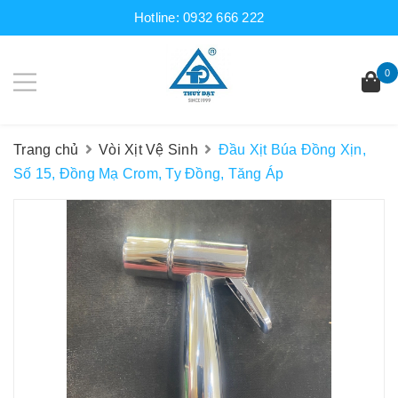
Hotline:
0932 666 222
0
Trang chủ
Vòi Xịt Vệ Sinh
Đầu Xịt Búa Đồng Xịn,
Số 15, Đồng Mạ Crom, Ty Đồng, Tăng Áp