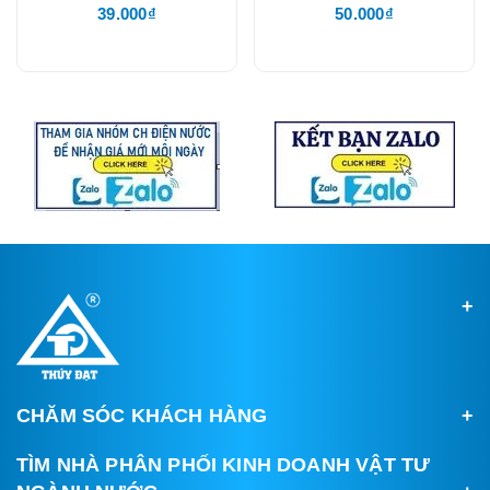
39.000₫
50.000₫
CHĂM SÓC KHÁCH HÀNG
TÌM NHÀ PHÂN PHỐI KINH DOANH VẬT TƯ