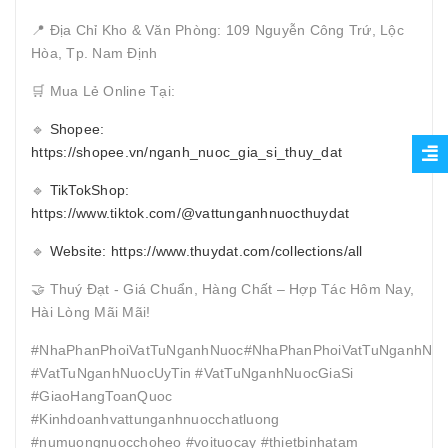
📍 Địa Chỉ Kho & Văn Phòng: 109 Nguyễn Công Trứ, Lộc
Hòa, Tp. Nam Định
🛒 Mua Lẻ Online Tại:
🔹
Shopee:
https://shopee.vn/nganh_nuoc_gia_si_thuy_dat
🔹
TikTokShop:
https://www.tiktok.com/@vattunganhnuocthuydat
🔹
Website: https://www.thuydat.com/collections/all
🤝 Thuý Đạt - Giá Chuẩn, Hàng Chất – Hợp Tác Hôm Nay,
Hài Lòng Mãi Mãi!
#NhaPhanPhoiVatTuNganhNuoc#NhaPhanPhoiVatTuNganhNuo
#VatTuNganhNuocUyTin #VatTuNganhNuocGiaSi
#GiaoHangToanQuoc
#Kinhdoanhvattunganhnuocchatluong
#numuongnuocchoheo #voituocay #thietbinhatam