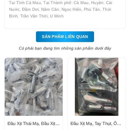
Tại Tỉnh Cà Mau, Tại Thành phố: Cà Mau, Huyện: Cái
Nước, Đầm Dơi, Năm Căn, Ngọc Hiển, Phú Tân, Thới
Bình, Trần Văn Thời, U Minh
SẢN PHẨM LIÊN QUAN
Có phải bạn đang tìm những sản phẩm dưới đây
Đầu Xịt Thái Mạ, Đầu Xịt Nhựa Mạ Số 06
Đầu Xịt Mạ, Tay Thụt, Ốc Chụp Mạ, Ty Đồng PARTIAL (Loại 1)