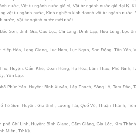
nh nước, Vật tư ngành nước giá sỉ, Vật tư ngành nước giá đại lý, K
g vật tư ngành nước, Kinh nghiệm kinh doanh vật tư ngành nước, 
h nước, Vật tư ngành nước mới nhất
Bắc Sơn, Bình Gia, Cao Lộc, Chi Lăng, Đình Lập, Hữu Lũng, Lộc Bì
: Hiệp Hòa, Lạng Giang, Lục Nam, Lục Ngạn, Sơn Động, Tân Yên, V
hú Thọ, Huyện: Cẩm Khê, Đoan Hùng, Hạ Hòa, Lâm Thao, Phù Ninh, 
y, Yên Lập.
 phố Phúc Yên, Huyện: Bình Xuyên, Lập Thạch, Sông Lô, Tam Đảo, 
hố Từ Sơn, Huyện: Gia Bình, Lương Tài, Quế Võ, Thuận Thành, Tiên
 phố Chí Linh, Huyện: Bình Giang, Cẩm Giàng, Gia Lộc, Kim Thành
nh Miện, Tứ Kỳ.