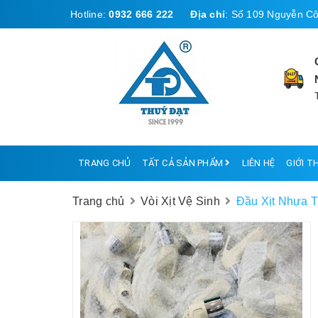
Hotline:
0932 666 222
Địa chỉ
:
Số 109 Nguyễn Cô
TRANG CHỦ
TẤT CẢ SẢN PHẨM
LIÊN HỆ
GIỚI T
Trang chủ
Vòi Xịt Vệ Sinh
Đầu Xịt Nhựa T