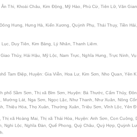
Ân Thi, Khoái Châu, Kim Động, Mỹ Hào, Phù Cừ, Tiên Lữ, Văn Gian
: Đông Hưng, Hưng Hà, Kiến Xương, Quỳnh Phụ, Thái Thụy, Tiền Hải
 Lục, Duy Tiên, Kim Bảng, Lý Nhân, Thanh Liêm.
Giao Thủy, Hải Hậu, Mỹ Lộc, Nam Trực, Nghĩa Hưng, Trực Ninh, Vụ
 phố Tam Điệp, Huyện: Gia Viễn, Hoa Lư, Kim Sơn, Nho Quan, Yên 
nh phố Sầm Sơn, Thị xã Bỉm Sơn, Huyện: Bá Thước, Cẩm Thủy, Đô
h, Mường Lát, Nga Sơn, Ngọc Lặc, Như Thanh, Như Xuân, Nông Cố
 Thiệu Hóa, Thọ Xuân, Thường Xuân, Triệu Sơn, Vĩnh Lộc, Yên Đ
, Thị xã Hoàng Mai, Thị xã Thái Hòa, Huyện: Anh Sơn, Con Cuông, 
, Nghi Lộc, Nghĩa Đàn, Quế Phong, Quỳ Châu, Quỳ Hợp, Quỳnh Lư
h.