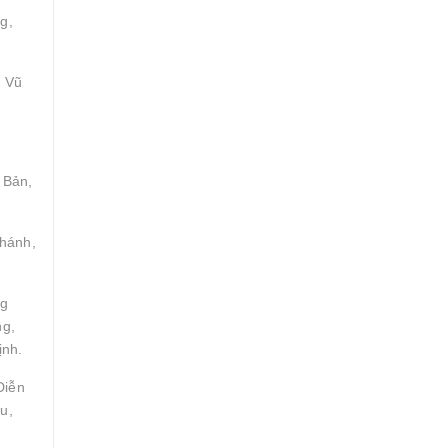
g,
, Vũ
 Bản,
Khánh,
ng
ng,
ịnh.
Diễn
u,