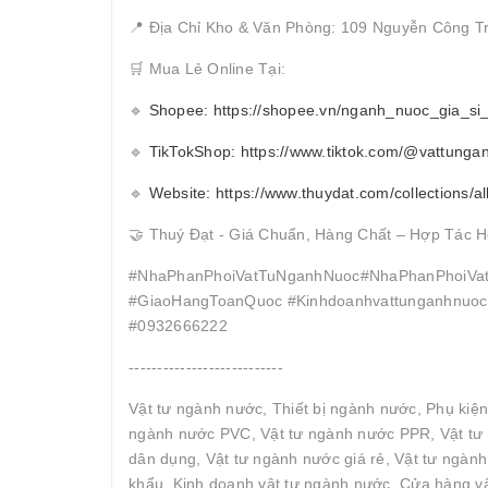
📍 Địa Chỉ Kho & Văn Phòng: 109 Nguyễn Công T
🛒 Mua Lẻ Online Tại:
🔹
Shopee: https://shopee.vn/nganh_nuoc_gia_si
🔹
TikTokShop: https://www.tiktok.com/@vattunga
🔹
Website: https://www.thuydat.com/collections/al
🤝 Thuý Đạt - Giá Chuẩn, Hàng Chất – Hợp Tác H
#NhaPhanPhoiVatTuNganhNuoc#NhaPhanPhoiVat
#GiaoHangToanQuoc #Kinhdoanhvattunganhnuocc
#0932666222
---------------------------
Vật tư ngành nước, Thiết bị ngành nước, Phụ kiệ
ngành nước PVC, Vật tư ngành nước PPR, Vật tư 
dân dụng, Vật tư ngành nước giá rẻ, Vật tư ngàn
khẩu, Kinh doanh vật tư ngành nước, Cửa hàng vậ