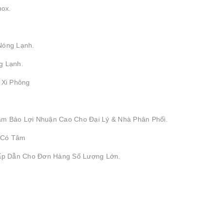
nox.
Nóng Lạnh.
g Lạnh.
, Xi Phông
ảm Bảo Lợi Nhuận Cao Cho Đại Lý & Nhà Phân Phối.
 Có Tâm
Hấp Dẫn Cho Đơn Hàng Số Lượng Lớn.