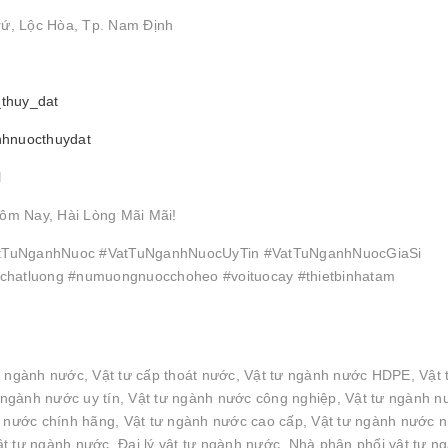
rứ, Lộc Hòa, Tp. Nam Định
_thuy_dat
nhnuocthuydat
l
ôm Nay, Hài Lòng Mãi Mãi!
TuNganhNuoc #VatTuNganhNuocUyTin #VatTuNganhNuocGiaSi
hatluong #numuongnuocchoheo #voituocay #thietbinhatam
n ngành nước, Vật tư cấp thoát nước, Vật tư ngành nước HDPE, Vật 
ngành nước uy tín, Vật tư ngành nước công nghiệp, Vật tư ngành n
h nước chính hãng, Vật tư ngành nước cao cấp, Vật tư ngành nước 
t tư ngành nước, Đại lý vật tư ngành nước, Nhà phân phối vật tư n