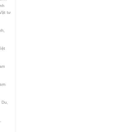
inh
Vật tư
nh,
iệt
Tam
Tam
 Du,
,