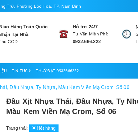
ng Trứ, Phường Lộc Hòa, TP. Nam Định
Giao Hàng Toàn Quốc
Hỗ trợ 24/7
Tư Vấn Miễn Phí:
Nhận Tại Nhà
G
0932.666.222
Thu COD
HIỆU
TIN TỨC
THUÝ ĐẠT 0932666222
hái, Đầu Nhựa, Ty Nhựa, Màu Kem Viền Mạ Crom, Số 06
Đầu Xịt Nhựa Thái, Đầu Nhựa, Ty Nh
Màu Kem Viền Mạ Crom, Số 06
Trạng thái:
Hết hàng