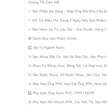
Chúng Tôi Cam Kết:
✅ Sản Phẩm Đa Dạng – Đáp Ứng Mọi Nhu Cầu Đ
✅ Đổi Trả Miễn Phí Trong 3 Ngày Nếu Sản Phẩm
✅ Bảo Hành Uy Tín Lâu Dài – Giá Chuẩn, Hàng C
🛠 Danh Mục Sản Phẩm Chính:
1️⃣ Vật Tư Ngành Nước
💦 Van Nhựa Rắc Co, Van Xả Đáy Téc, Van Phao
💦 Phao Cơ Đồng, Inox, Băng Tan, Lơ Kép Inox,
💦 Van Nước Nhựa, Vòi Nước Nhựa, Van Cửa, Van
💦 Máy Hàn Ống PPR, Kéo Cắt Ống PPR, Núm U
2️⃣ Phụ Kiện Ống Nước PVC I PPR I HDPE
💦 Phụ Kiện Nối Nhanh PPR, Cút, Nối, Tê, Van H