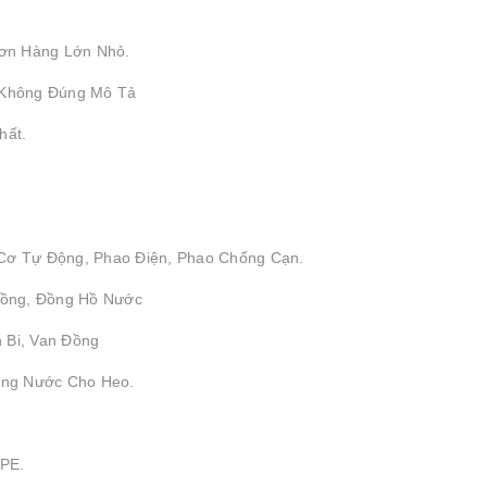
ơn Hàng Lớn Nhỏ.
 Không Đúng Mô Tả
hất.
 Cơ Tự Động, Phao Điện, Phao Chống Cạn.
 Đồng, Đồng Hồ Nước
 Bi, Van Đồng
ống Nước Cho Heo.
DPE.