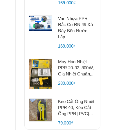
169.000₫
Van Nhựa PPR
Rắc Co RN 49 Xả
Đáy Bồn Nước,
Lắp ...
169.000₫
Máy Hàn Nhiệt
PPR 20-32, 800W,
Gia Nhiệt Chuẩn,...
289.000₫
Kéo Cắt Ống Nhiệt
PPR 40, Kéo Cắt
Ống PPR| PVC|...
79.000₫