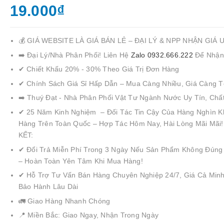
19.000₫
💰 GIÁ WEBSITE LÀ GIÁ BÁN LẺ – ĐẠI LÝ & NPP NHẬN GIÁ 
➡️ Đại Lý/Nhà Phân Phối! Liên Hệ
Zalo 0932.666.222
Để Nhận
✔ Chiết Khấu 20% - 30% Theo Giá Trị Đơn Hàng
✔ Chính Sách Giá Sỉ Hấp Dẫn – Mua Càng Nhiều, Giá Càng T
➡️ Thuý Đạt - Nhà Phân Phối Vật Tư Ngành Nước Uy Tín, Chấ
✔ 25 Năm Kinh Nghiệm – Đối Tác Tin Cậy Của Hàng Nghìn K
Hàng Trên Toàn Quốc – Hợp Tác Hôm Nay, Hài Lòng Mãi Mãi
KẾT:
✔ Đổi Trả Miễn Phí Trong 3 Ngày Nếu Sản Phẩm Không Đúng
– Hoàn Toàn Yên Tâm Khi Mua Hàng!
✔ Hỗ Trợ Tư Vấn Bán Hàng Chuyên Nghiệp 24/7, Giá Cả Minh
Bảo Hành Lâu Dài
🚛 Giao Hàng Nhanh Chóng
📍 Miền Bắc: Giao Ngay, Nhận Trong Ngày