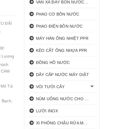
VAN XẢ ĐÁY BỒN NƯỚC INOX
PHAO CƠ BỒN NƯỚC
ƯU ĐÃI
PHAO ĐIỆN BỒN NƯỚC
:
MÁY HÀN ỐNG NHIỆT PPR
ốt!
KÉO CẮT ỐNG NHỰA PPR
t Lượng
ĐỒNG HỒ NƯỚC
hách
! CAM
DÂY CẤP NƯỚC MÁY GIẶT
 Mô Tả
VÒI TƯỚI CÂY
NÚM UỐNG NƯỚC CHO HEO
 Bạch,
LƯỚI INOX
XI PHÔNG CHẬU RỬA MẶT I XẢ LAVABO