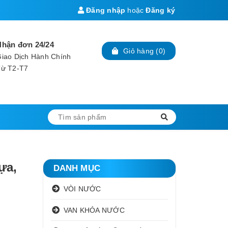
Đăng nhập
hoặc
Đăng ký
Nhận đơn 24/24
Giỏ hàng
(
0
)
iao Dịch Hành Chính
Từ T2-T7
ựa,
DANH MỤC
VÒI NƯỚC
VAN KHÓA NƯỚC