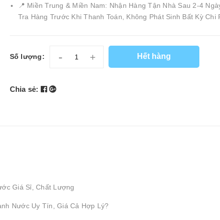
📍 Miền Trung & Miền Nam: Nhận Hàng Tận Nhà Sau 2-4 Ngà
Tra Hàng Trước Khi Thanh Toán, Không Phát Sinh Bất Kỳ Chi 
-
+
Hết hàng
Số lượng:
Chia sẻ:
ước Giá Sỉ, Chất Lượng
ành Nước Uy Tín, Giá Cả Hợp Lý?