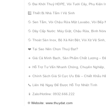
💦 Đai Khởi Thuỷ HDPE, Vòi Tưới Cây, Phụ Kiện I
3️⃣ Thiết Bị Nhà Tắm I Vệ Sinh
💦 Sen Tắm, Vòi Chậu Rửa Mặt Lavabo, Vòi Bếp 
💦 Dây Cấp Nước: Máy Giặt, Chậu Rửa, Bình Nón
💦 Thoát Sàn Inox, Bộ Xả Két Bệt, Vòi Xịt Vệ Sinh
❤️ Tại Sao Nên Chọn Thuý Đạt?
🔹 Giá Cả Minh Bạch, Sản Phẩm Chất Lượng – Đ
🔹 Hỗ Trợ Tư Vấn Nhanh Chóng, Chuyên Nghiệp,
🔹 Chính Sách Giá Sỉ Cực Ưu Đãi – Chiết Khấu 
📞 Liên Hệ Ngay Để Được Hỗ Trợ Nhiệt Tình
📱 Zalo/Hotline: 0932.666.222
🌐
Website: www.thuydat.com