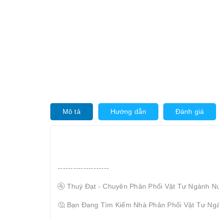
Mô tả
Hướng dẫn
Đánh giá
--------------------
🚰 Thuý Đạt - Chuyên Phân Phối Vật Tư Ngành N
🤔 Bạn Đang Tìm Kiếm Nhà Phân Phối Vật Tư Ng