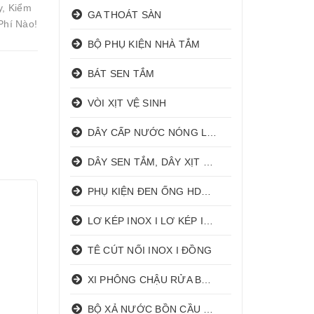
y, Kiểm
GA THOÁT SÀN
Phí Nào!
BỘ PHỤ KIỆN NHÀ TẮM
BÁT SEN TẮM
VÒI XỊT VỆ SINH
DÂY CẤP NƯỚC NÓNG LẠNH
DÂY SEN TẮM, DÂY XỊT VỆ SINH
PHỤ KIỆN ĐEN ỐNG HDPE HATHACO
LƠ KÉP INOX I LƠ KÉP INOX ĐỒNG
TÊ CÚT NỐI INOX I ĐỒNG
XI PHÔNG CHẬU RỬA BÁT 1 HỐ I 2 HỐ
BỘ XẢ NƯỚC BỒN CẦU NHẤN I GẠT