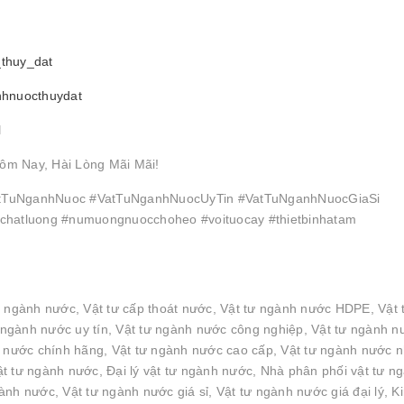
_thuy_dat
nhnuocthuydat
l
ôm Nay, Hài Lòng Mãi Mãi!
TuNganhNuoc #VatTuNganhNuocUyTin #VatTuNganhNuocGiaSi
hatluong #numuongnuocchoheo #voituocay #thietbinhatam
n ngành nước, Vật tư cấp thoát nước, Vật tư ngành nước HDPE, Vật 
ngành nước uy tín, Vật tư ngành nước công nghiệp, Vật tư ngành n
h nước chính hãng, Vật tư ngành nước cao cấp, Vật tư ngành nước 
t tư ngành nước, Đại lý vật tư ngành nước, Nhà phân phối vật tư n
nh nước, Vật tư ngành nước giá sỉ, Vật tư ngành nước giá đại lý, K