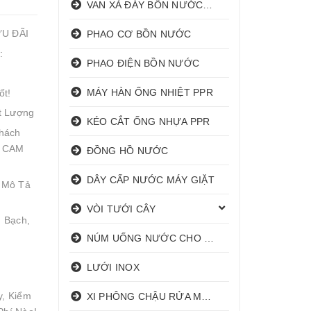
VAN XẢ ĐÁY BỒN NƯỚC INOX
ƯU ĐÃI
PHAO CƠ BỒN NƯỚC
:
PHAO ĐIỆN BỒN NƯỚC
MÁY HÀN ỐNG NHIỆT PPR
ốt!
t Lượng
KÉO CẮT ỐNG NHỰA PPR
hách
! CAM
ĐỒNG HỒ NƯỚC
DÂY CẤP NƯỚC MÁY GIẶT
 Mô Tả
VÒI TƯỚI CÂY
 Bạch,
NÚM UỐNG NƯỚC CHO HEO
LƯỚI INOX
y, Kiểm
XI PHÔNG CHẬU RỬA MẶT I XẢ LAVABO