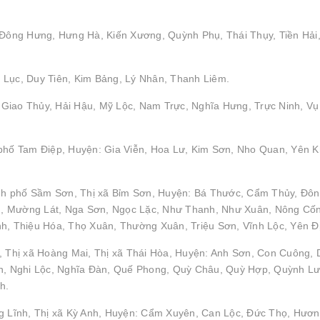
: Đông Hưng, Hưng Hà, Kiến Xương, Quỳnh Phụ, Thái Thụy, Tiền Hải
 Lục, Duy Tiên, Kim Bảng, Lý Nhân, Thanh Liêm.
Giao Thủy, Hải Hậu, Mỹ Lộc, Nam Trực, Nghĩa Hưng, Trực Ninh, Vụ
 phố Tam Điệp, Huyện: Gia Viễn, Hoa Lư, Kim Sơn, Nho Quan, Yên 
nh phố Sầm Sơn, Thị xã Bỉm Sơn, Huyện: Bá Thước, Cẩm Thủy, Đô
h, Mường Lát, Nga Sơn, Ngọc Lặc, Như Thanh, Như Xuân, Nông Cố
 Thiệu Hóa, Thọ Xuân, Thường Xuân, Triệu Sơn, Vĩnh Lộc, Yên Đ
, Thị xã Hoàng Mai, Thị xã Thái Hòa, Huyện: Anh Sơn, Con Cuông, 
, Nghi Lộc, Nghĩa Đàn, Quế Phong, Quỳ Châu, Quỳ Hợp, Quỳnh Lư
h.
ng Lĩnh, Thị xã Kỳ Anh, Huyện: Cẩm Xuyên, Can Lộc, Đức Thọ, Hươ