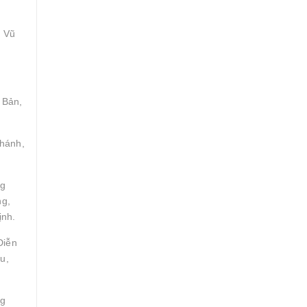
, Vũ
 Bản,
Khánh,
ng
ng,
ịnh.
Diễn
u,
ng