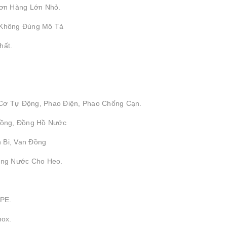
ơn Hàng Lớn Nhỏ.
 Không Đúng Mô Tả
hất.
 Cơ Tự Động, Phao Điện, Phao Chống Cạn.
 Đồng, Đồng Hồ Nước
 Bi, Van Đồng
ống Nước Cho Heo.
DPE.
nox.