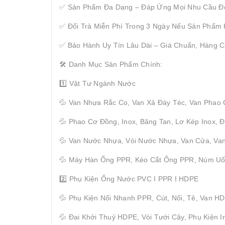
✅ Sản Phẩm Đa Dạng – Đáp Ứng Mọi Nhu Cầu Đ
✅ Đổi Trả Miễn Phí Trong 3 Ngày Nếu Sản Phẩm
✅ Bảo Hành Uy Tín Lâu Dài – Giá Chuẩn, Hàng C
🛠 Danh Mục Sản Phẩm Chính:
1️⃣ Vật Tư Ngành Nước
💦 Van Nhựa Rắc Co, Van Xả Đáy Téc, Van Phao
💦 Phao Cơ Đồng, Inox, Băng Tan, Lơ Kép Inox,
💦 Van Nước Nhựa, Vòi Nước Nhựa, Van Cửa, Van
💦 Máy Hàn Ống PPR, Kéo Cắt Ống PPR, Núm U
2️⃣ Phụ Kiện Ống Nước PVC I PPR I HDPE
💦 Phụ Kiện Nối Nhanh PPR, Cút, Nối, Tê, Van H
💦 Đai Khởi Thuỷ HDPE, Vòi Tưới Cây, Phụ Kiện I