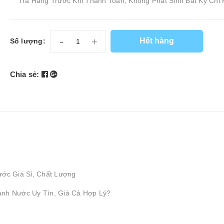
Tra Hàng Trước Khi Thanh Toán, Không Phát Sinh Bất Kỳ Chi 
-
+
Hết hàng
Số lượng:
Chia sẻ:
ước Giá Sỉ, Chất Lượng
ành Nước Uy Tín, Giá Cả Hợp Lý?