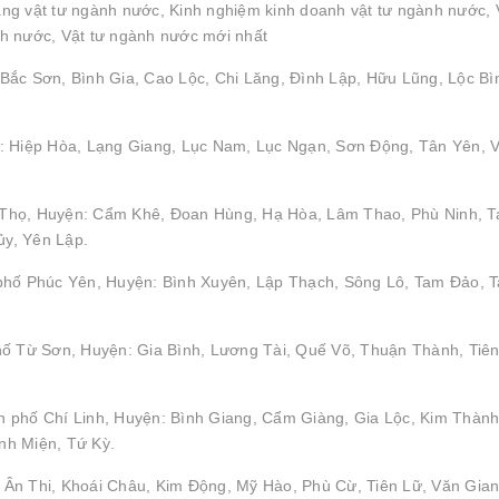
g vật tư ngành nước, Kinh nghiệm kinh doanh vật tư ngành nước, 
h nước, Vật tư ngành nước mới nhất
Bắc Sơn, Bình Gia, Cao Lộc, Chi Lăng, Đình Lập, Hữu Lũng, Lộc Bì
: Hiệp Hòa, Lạng Giang, Lục Nam, Lục Ngạn, Sơn Động, Tân Yên, V
hú Thọ, Huyện: Cẩm Khê, Đoan Hùng, Hạ Hòa, Lâm Thao, Phù Ninh, 
y, Yên Lập.
 phố Phúc Yên, Huyện: Bình Xuyên, Lập Thạch, Sông Lô, Tam Đảo, 
hố Từ Sơn, Huyện: Gia Bình, Lương Tài, Quế Võ, Thuận Thành, Tiên
 phố Chí Linh, Huyện: Bình Giang, Cẩm Giàng, Gia Lộc, Kim Thành
nh Miện, Tứ Kỳ.
Ân Thi, Khoái Châu, Kim Động, Mỹ Hào, Phù Cừ, Tiên Lữ, Văn Gian