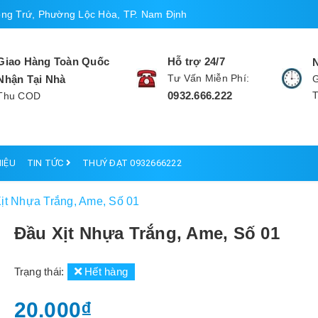
ng Trứ, Phường Lộc Hòa, TP. Nam Định
Giao Hàng Toàn Quốc
Hỗ trợ 24/7
Tư Vấn Miễn Phí:
Nhận Tại Nhà
G
0932.666.222
Thu COD
HIỆU
TIN TỨC
THUÝ ĐẠT 0932666222
ịt Nhựa Trắng, Ame, Số 01
Đầu Xịt Nhựa Trắng, Ame, Số 01
Trạng thái:
Hết hàng
20.000₫