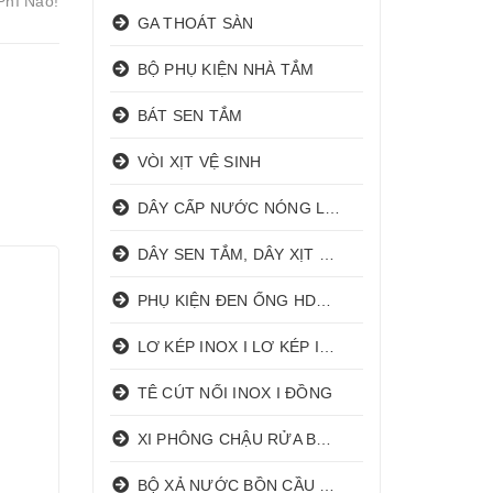
Phí Nào!
GA THOÁT SÀN
BỘ PHỤ KIỆN NHÀ TẮM
BÁT SEN TẮM
VÒI XỊT VỆ SINH
DÂY CẤP NƯỚC NÓNG LẠNH
DÂY SEN TẮM, DÂY XỊT VỆ SINH
PHỤ KIỆN ĐEN ỐNG HDPE HATHACO
LƠ KÉP INOX I LƠ KÉP INOX ĐỒNG
TÊ CÚT NỐI INOX I ĐỒNG
XI PHÔNG CHẬU RỬA BÁT 1 HỐ I 2 HỐ
BỘ XẢ NƯỚC BỒN CẦU NHẤN I GẠT