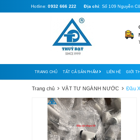
Hotline:
0932 666 222
Địa chỉ
:
Số 109 Nguyễn Cô
TRANG CHỦ
TẤT CẢ SẢN PHẨM
LIÊN HỆ
GIỚI T
Trang chủ
VẬT TƯ NGÀNH NƯỚC
Đầu X