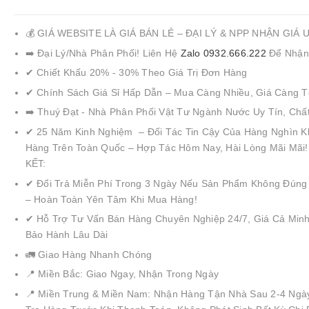
💰 GIÁ WEBSITE LÀ GIÁ BÁN LẺ – ĐẠI LÝ & NPP NHẬN GIÁ 
➡️ Đại Lý/Nhà Phân Phối! Liên Hệ
Zalo 0932.666.222
Để Nhận
✔ Chiết Khấu 20% - 30% Theo Giá Trị Đơn Hàng
✔ Chính Sách Giá Sỉ Hấp Dẫn – Mua Càng Nhiều, Giá Càng T
➡️ Thuý Đạt - Nhà Phân Phối Vật Tư Ngành Nước Uy Tín, Chấ
✔ 25 Năm Kinh Nghiệm – Đối Tác Tin Cậy Của Hàng Nghìn K
Hàng Trên Toàn Quốc – Hợp Tác Hôm Nay, Hài Lòng Mãi Mãi
KẾT:
✔ Đổi Trả Miễn Phí Trong 3 Ngày Nếu Sản Phẩm Không Đúng
– Hoàn Toàn Yên Tâm Khi Mua Hàng!
✔ Hỗ Trợ Tư Vấn Bán Hàng Chuyên Nghiệp 24/7, Giá Cả Minh
Bảo Hành Lâu Dài
🚛 Giao Hàng Nhanh Chóng
📍 Miền Bắc: Giao Ngay, Nhận Trong Ngày
📍 Miền Trung & Miền Nam: Nhận Hàng Tận Nhà Sau 2-4 Ngà