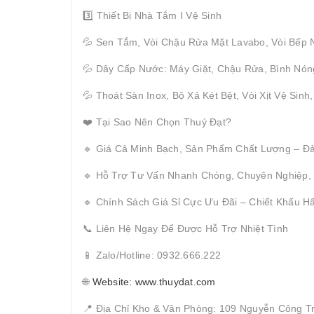
3️⃣ Thiết Bị Nhà Tắm I Vệ Sinh
💦 Sen Tắm, Vòi Chậu Rửa Mặt Lavabo, Vòi Bếp 
💦 Dây Cấp Nước: Máy Giặt, Chậu Rửa, Bình Nón
💦 Thoát Sàn Inox, Bộ Xả Két Bệt, Vòi Xịt Vệ Sinh
❤️ Tại Sao Nên Chọn Thuý Đạt?
🔹 Giá Cả Minh Bạch, Sản Phẩm Chất Lượng – Đ
🔹 Hỗ Trợ Tư Vấn Nhanh Chóng, Chuyên Nghiệp,
🔹 Chính Sách Giá Sỉ Cực Ưu Đãi – Chiết Khấu 
📞 Liên Hệ Ngay Để Được Hỗ Trợ Nhiệt Tình
📱 Zalo/Hotline: 0932.666.222
🌐
Website: www.thuydat.com
📍 Địa Chỉ Kho & Văn Phòng: 109 Nguyễn Công T