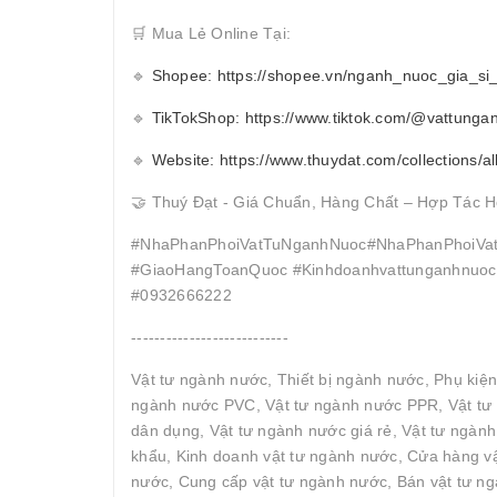
🛒 Mua Lẻ Online Tại:
🔹
Shopee: https://shopee.vn/nganh_nuoc_gia_si
🔹
TikTokShop: https://www.tiktok.com/@vattunga
🔹
Website: https://www.thuydat.com/collections/al
🤝 Thuý Đạt - Giá Chuẩn, Hàng Chất – Hợp Tác H
#NhaPhanPhoiVatTuNganhNuoc#NhaPhanPhoiVat
#GiaoHangToanQuoc #Kinhdoanhvattunganhnuocc
#0932666222
---------------------------
Vật tư ngành nước, Thiết bị ngành nước, Phụ kiệ
ngành nước PVC, Vật tư ngành nước PPR, Vật tư 
dân dụng, Vật tư ngành nước giá rẻ, Vật tư ngàn
khẩu, Kinh doanh vật tư ngành nước, Cửa hàng vậ
nước, Cung cấp vật tư ngành nước, Bán vật tư ngà