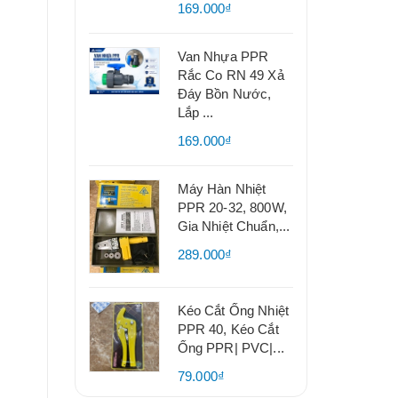
169.000₫
Van Nhựa PPR
Rắc Co RN 49 Xả
Đáy Bồn Nước,
Lắp ...
169.000₫
Máy Hàn Nhiệt
PPR 20-32, 800W,
Gia Nhiệt Chuẩn,...
289.000₫
Kéo Cắt Ống Nhiệt
PPR 40, Kéo Cắt
Ống PPR| PVC|...
79.000₫