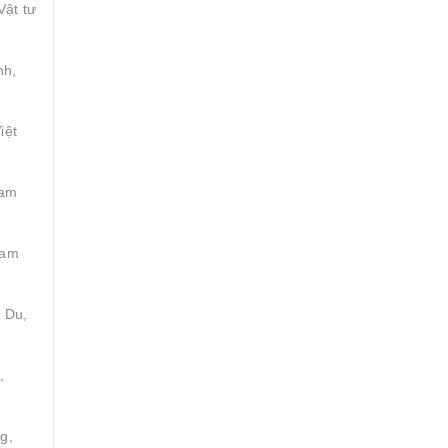
Vật tư
nh,
iệt
Tam
Tam
 Du,
,
g,