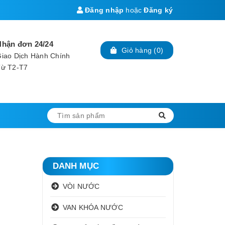
Đăng nhập
hoặc
Đăng ký
Nhận đơn 24/24
Giỏ hàng
(
0
)
iao Dịch Hành Chính
Từ T2-T7
DANH MỤC
VÒI NƯỚC
VAN KHÓA NƯỚC