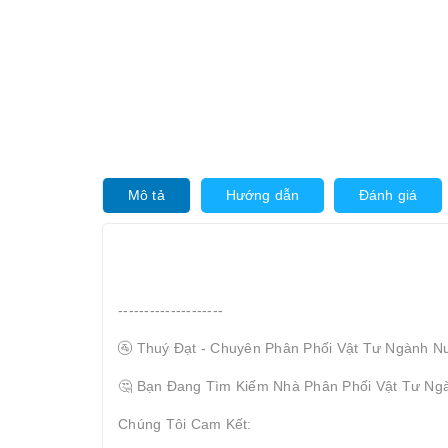
Mô tả
Hướng dẫn
Đánh giá
--------------------
🚰 Thuý Đạt - Chuyên Phân Phối Vật Tư Ngành N
🤔 Bạn Đang Tìm Kiếm Nhà Phân Phối Vật Tư Ng
Chúng Tôi Cam Kết: