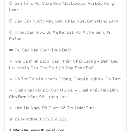
💦 Sen Tắm, Vòi Chậu Rửa Mặt Lavabo, Vòi Bếp Nóng
Lạnh.
💦 Dây Cấp Nước: Máy Giặt, Chậu Rửa, Bình Nóng Lạnh.
💦 Thoát Sàn Inox, Bộ Xả Két Bệt, Vòi Xịt Vệ Sinh, Xi
Phông
❤️ Tại Sao Nên Chọn Thuý Đạt?
🔹 Giá Cả Minh Bạch, Sản Phẩm Chất Lượng – Đảm Bảo
Lợi Nhuận Cao Cho Đại Lý & Nhà Phân Phối.
🔹 Hỗ Trợ Tư Vấn Nhanh Chóng, Chuyên Nghiệp, Có Tâm
🔹 Chính Sách Giá Sỉ Cực Ưu Đãi – Chiết Khấu Hấp Dẫn
Cho Đơn Hàng Số Lượng Lớn.
📞 Liên Hệ Ngay Để Được Hỗ Trợ Nhiệt Tình
📱 Zalo/Hotline: 0932.666.222
🌐
Website: www.thuydat.com