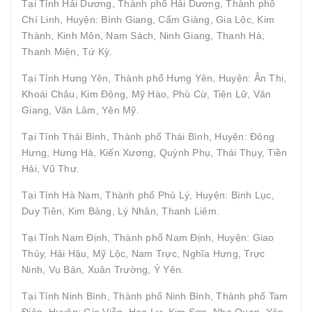
Tại Tỉnh Hải Dương, Thành phố Hải Dương, Thành phố
Chí Linh, Huyện: Bình Giang, Cẩm Giàng, Gia Lộc, Kim
Thành, Kinh Môn, Nam Sách, Ninh Giang, Thanh Hà,
Thanh Miện, Tứ Kỳ.
Tại Tỉnh Hưng Yên, Thành phố Hưng Yên, Huyện: Ân Thi,
Khoái Châu, Kim Động, Mỹ Hào, Phù Cừ, Tiên Lữ, Văn
Giang, Văn Lâm, Yên Mỹ.
Tại Tỉnh Thái Bình, Thành phố Thái Bình, Huyện: Đông
Hưng, Hưng Hà, Kiến Xương, Quỳnh Phụ, Thái Thụy, Tiền
Hải, Vũ Thư.
Tại Tỉnh Hà Nam, Thành phố Phủ Lý, Huyện: Bình Lục,
Duy Tiên, Kim Bảng, Lý Nhân, Thanh Liêm.
Tại Tỉnh Nam Định, Thành phố Nam Định, Huyện: Giao
Thủy, Hải Hậu, Mỹ Lộc, Nam Trực, Nghĩa Hưng, Trực
Ninh, Vụ Bản, Xuân Trường, Ý Yên.
Tại Tỉnh Ninh Bình, Thành phố Ninh Bình, Thành phố Tam
Điệp, Huyện: Gia Viễn, Hoa Lư, Kim Sơn, Nho Quan, Yên