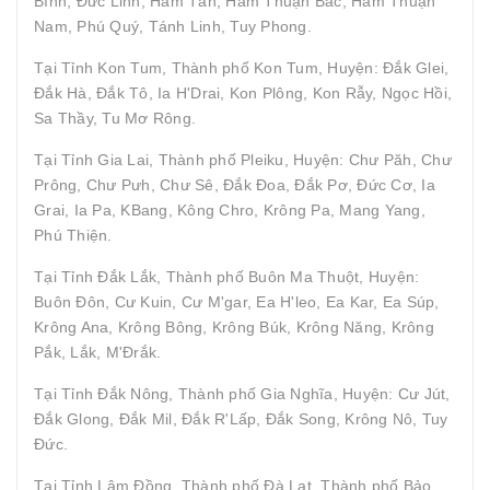
Bình, Đức Linh, Hàm Tân, Hàm Thuận Bắc, Hàm Thuận
Nam, Phú Quý, Tánh Linh, Tuy Phong.
Tại Tỉnh Kon Tum, Thành phố Kon Tum, Huyện: Đắk Glei,
Đắk Hà, Đắk Tô, Ia H'Drai, Kon Plông, Kon Rẫy, Ngọc Hồi,
Sa Thầy, Tu Mơ Rông.
Tại Tỉnh Gia Lai, Thành phố Pleiku, Huyện: Chư Păh, Chư
Prông, Chư Pưh, Chư Sê, Đắk Đoa, Đắk Pơ, Đức Cơ, Ia
Grai, Ia Pa, KBang, Kông Chro, Krông Pa, Mang Yang,
Phú Thiện.
Tại Tỉnh Đắk Lắk, Thành phố Buôn Ma Thuột, Huyện:
Buôn Đôn, Cư Kuin, Cư M'gar, Ea H'leo, Ea Kar, Ea Súp,
Krông Ana, Krông Bông, Krông Búk, Krông Năng, Krông
Pắk, Lắk, M'Đrắk.
Tại Tỉnh Đắk Nông, Thành phố Gia Nghĩa, Huyện: Cư Jút,
Đắk Glong, Đắk Mil, Đắk R'Lấp, Đắk Song, Krông Nô, Tuy
Đức.
Tại Tỉnh Lâm Đồng, Thành phố Đà Lạt, Thành phố Bảo