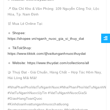
📍 Địa Chỉ Kho & Văn Phòng: 109 Nguyễn Công Trứ, Lộc
Hòa, Tp. Nam Định
🛒 Mua Lẻ Online Tại:
🔹
Shopee:
https://shopee.vn/nganh_nuoc_gia_si_thuy_dat
🔹
TikTokShop:
https://www.tiktok.com/@vattunganhnuocthuydat
🔹
Website: https://www.thuydat.com/collections/all
🤝 Thuý Đạt - Giá Chuẩn, Hàng Chất – Hợp Tác Hôm Nay,
Hài Lòng Mãi Mãi!
#NhaPhanPhoiVatTuNganhNuoc#NhaPhanPhoiVatTuNganhNuo
#VatTuNganhNuocUyTin #VatTuNganhNuocGiaSi
#GiaoHangToanQuoc
#Kinhdoanhvattunganhnuocchatluong
#numuongnuocchoheo #voituocay #thietbinhatam