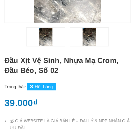
Đầu Xịt Vệ Sinh, Nhựa Mạ Crom,
Đầu Béo, Số 02
Trạng thái:
Hết hàng
39.000₫
💰 GIÁ WEBSITE LÀ GIÁ BÁN LẺ – ĐẠI LÝ & NPP NHẬN GIÁ
ƯU ĐÃI