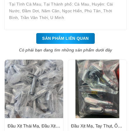
Tại Tỉnh Cà Mau, Tại Thành phố: Cà Mau, Huyện: Cái
Nước, Đầm Dơi, Năm Căn, Ngọc Hiển, Phú Tân, Thới
Bình, Trần Văn Thời, U Minh
SẢN PHẨM LIÊN QUAN
Có phải bạn đang tìm những sản phẩm dưới đây
Đầu Xịt Thái Mạ, Đầu Xịt Nhựa Mạ Số 06
Đầu Xịt Mạ, Tay Thụt, Ốc Chụp Mạ, Ty Đồng PARTIAL (Loại 1)