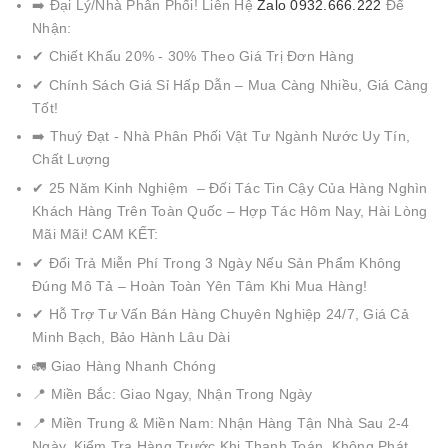
➡️ Đại Lý/Nhà Phân Phối! Liên Hệ
Zalo 0932.666.222
Để
Nhận:
✔ Chiết Khấu 20% - 30% Theo Giá Trị Đơn Hàng
✔ Chính Sách Giá Sỉ Hấp Dẫn – Mua Càng Nhiều, Giá Càng
Tốt!
➡️ Thuý Đạt - Nhà Phân Phối Vật Tư Ngành Nước Uy Tín,
Chất Lượng
✔ 25 Năm Kinh Nghiệm – Đối Tác Tin Cậy Của Hàng Nghìn
Khách Hàng Trên Toàn Quốc – Hợp Tác Hôm Nay, Hài Lòng
Mãi Mãi! CAM KẾT:
✔ Đổi Trả Miễn Phí Trong 3 Ngày Nếu Sản Phẩm Không
Đúng Mô Tả – Hoàn Toàn Yên Tâm Khi Mua Hàng!
✔ Hỗ Trợ Tư Vấn Bán Hàng Chuyên Nghiệp 24/7, Giá Cả
Minh Bạch, Bảo Hành Lâu Dài
🚛 Giao Hàng Nhanh Chóng
📍 Miền Bắc: Giao Ngay, Nhận Trong Ngày
📍 Miền Trung & Miền Nam: Nhận Hàng Tận Nhà Sau 2-4
Ngày, Kiểm Tra Hàng Trước Khi Thanh Toán, Không Phát