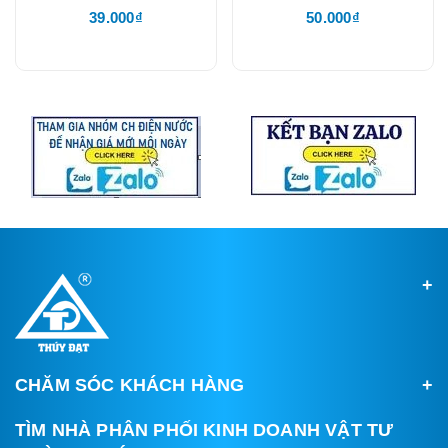
39.000₫
50.000₫
CHĂM SÓC KHÁCH HÀNG
TÌM NHÀ PHÂN PHỐI KINH DOANH VẬT TƯ