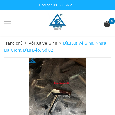
Hotline:
0932 666 222
0
Trang chủ
Vòi Xịt Vệ Sinh
Đầu Xịt Vệ Sinh, Nhựa
Mạ Crom, Đầu Béo, Số 02