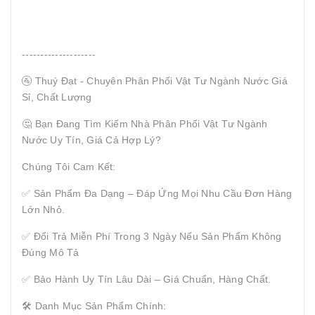
--------------------
🚰 Thuý Đạt - Chuyên Phân Phối Vật Tư Ngành Nước Giá
Sỉ, Chất Lượng
🤔 Bạn Đang Tìm Kiếm Nhà Phân Phối Vật Tư Ngành
Nước Uy Tín, Giá Cả Hợp Lý?
Chúng Tôi Cam Kết:
✅ Sản Phẩm Đa Dạng – Đáp Ứng Mọi Nhu Cầu Đơn Hàng
Lớn Nhỏ.
✅ Đổi Trả Miễn Phí Trong 3 Ngày Nếu Sản Phẩm Không
Đúng Mô Tả
✅ Bảo Hành Uy Tín Lâu Dài – Giá Chuẩn, Hàng Chất.
🛠 Danh Mục Sản Phẩm Chính: