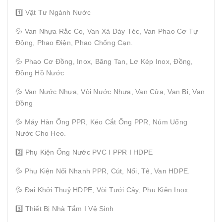
1️⃣ Vật Tư Ngành Nước
💦 Van Nhựa Rắc Co, Van Xả Đáy Téc, Van Phao Cơ Tự
Động, Phao Điện, Phao Chống Cạn.
💦 Phao Cơ Đồng, Inox, Băng Tan, Lơ Kép Inox, Đồng,
Đồng Hồ Nước
💦 Van Nước Nhựa, Vòi Nước Nhựa, Van Cửa, Van Bi, Van
Đồng
💦 Máy Hàn Ống PPR, Kéo Cắt Ống PPR, Núm Uống
Nước Cho Heo.
2️⃣ Phụ Kiện Ống Nước PVC I PPR I HDPE
💦 Phụ Kiện Nối Nhanh PPR, Cút, Nối, Tê, Van HDPE.
💦 Đai Khởi Thuỷ HDPE, Vòi Tưới Cây, Phụ Kiện Inox.
3️⃣ Thiết Bị Nhà Tắm I Vệ Sinh