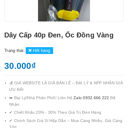
Dây Cấp 40p Đen, Ốc Đồng Vàng
Trạng thái:
Hết hàng
30.000₫
💰 GIÁ WEBSITE LÀ GIÁ BÁN LẺ – ĐẠI LÝ & NPP NHẬN GIÁ
ƯU ĐÃI
➡️ Đại Lý/Nhà Phân Phối! Liên Hệ
Zalo 0932.666.222
Để
Nhận:
✔ Chiết Khấu 20% - 30% Theo Giá Trị Đơn Hàng
✔ Chính Sách Giá Sỉ Hấp Dẫn – Mua Càng Nhiều, Giá Càng
Tốt!