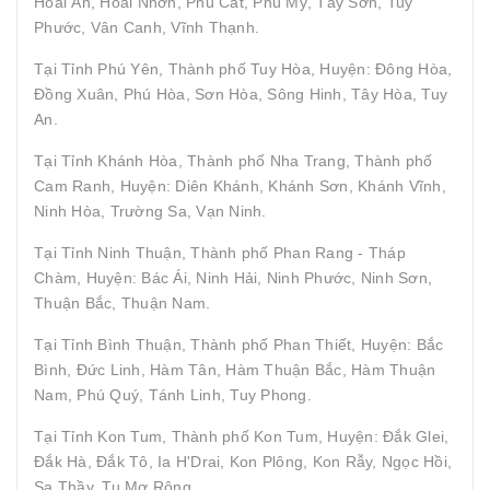
Hoài Ân, Hoài Nhơn, Phù Cát, Phù Mỹ, Tây Sơn, Tuy
Phước, Vân Canh, Vĩnh Thạnh.
Tại Tỉnh Phú Yên, Thành phố Tuy Hòa, Huyện: Đông Hòa,
Đồng Xuân, Phú Hòa, Sơn Hòa, Sông Hinh, Tây Hòa, Tuy
An.
Tại Tỉnh Khánh Hòa, Thành phố Nha Trang, Thành phố
Cam Ranh, Huyện: Diên Khánh, Khánh Sơn, Khánh Vĩnh,
Ninh Hòa, Trường Sa, Vạn Ninh.
Tại Tỉnh Ninh Thuận, Thành phố Phan Rang - Tháp
Chàm, Huyện: Bác Ái, Ninh Hải, Ninh Phước, Ninh Sơn,
Thuận Bắc, Thuận Nam.
Tại Tỉnh Bình Thuận, Thành phố Phan Thiết, Huyện: Bắc
Bình, Đức Linh, Hàm Tân, Hàm Thuận Bắc, Hàm Thuận
Nam, Phú Quý, Tánh Linh, Tuy Phong.
Tại Tỉnh Kon Tum, Thành phố Kon Tum, Huyện: Đắk Glei,
Đắk Hà, Đắk Tô, Ia H'Drai, Kon Plông, Kon Rẫy, Ngọc Hồi,
Sa Thầy, Tu Mơ Rông.