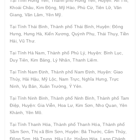
Tại Tỉnh Hưng Yên, Thành phố Hưng Yên, Huyện: Ân Thi,
Khoái Châu, Kim Động, Mỹ Hào, Phù Cừ, Tiên Lữ, Văn
Giang, Văn Lâm, Yên Mỹ.
Tại Tỉnh Thái Bình, Thành phố Thái Bình, Huyện: Đông
Hưng, Hưng Hà, Kiến Xương, Quỳnh Phụ, Thái Thụy, Tiền
Hải, Vũ Thư.
Tại Tỉnh Hà Nam, Thành phố Phủ Lý, Huyện: Bình Lục,
Duy Tiên, Kim Bảng, Lý Nhân, Thanh Liêm.
Tại Tỉnh Nam Định, Thành phố Nam Định, Huyện: Giao
Thủy, Hải Hậu, Mỹ Lộc, Nam Trực, Nghĩa Hưng, Trực
Ninh, Vụ Bản, Xuân Trường, Ý Yên.
Tại Tỉnh Ninh Bình, Thành phố Ninh Bình, Thành phố Tam
Điệp, Huyện: Gia Viễn, Hoa Lư, Kim Sơn, Nho Quan, Yên
Khánh, Yên Mô.
Tại Tỉnh Thanh Hóa, Thành phố Thanh Hóa, Thành phố
Sầm Sơn, Thị xã Bỉm Sơn, Huyện: Bá Thước, Cẩm Thủy,
Đông Sơn, Hà Trung, Hậu Lộc, Hoằng Hóa, Lang Chánh,