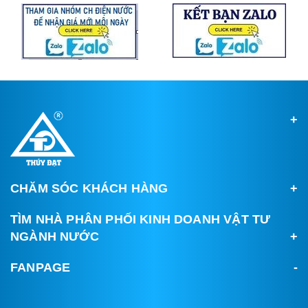
CHĂM SÓC KHÁCH HÀNG
TÌM NHÀ PHÂN PHỐI KINH DOANH VẬT TƯ
NGÀNH NƯỚC
FANPAGE