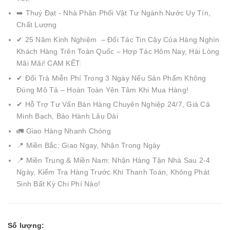
➡️ Thuý Đạt - Nhà Phân Phối Vật Tư Ngành Nước Uy Tín,
Chất Lượng
✔ 25 Năm Kinh Nghiệm – Đối Tác Tin Cậy Của Hàng Nghìn
Khách Hàng Trên Toàn Quốc – Hợp Tác Hôm Nay, Hài Lòng
Mãi Mãi! CAM KẾT:
✔ Đổi Trả Miễn Phí Trong 3 Ngày Nếu Sản Phẩm Không
Đúng Mô Tả – Hoàn Toàn Yên Tâm Khi Mua Hàng!
✔ Hỗ Trợ Tư Vấn Bán Hàng Chuyên Nghiệp 24/7, Giá Cả
Minh Bạch, Bảo Hành Lâu Dài
🚛 Giao Hàng Nhanh Chóng
📍 Miền Bắc: Giao Ngay, Nhận Trong Ngày
📍 Miền Trung & Miền Nam: Nhận Hàng Tận Nhà Sau 2-4
Ngày, Kiểm Tra Hàng Trước Khi Thanh Toán, Không Phát
Sinh Bất Kỳ Chi Phí Nào!
Số lượng: