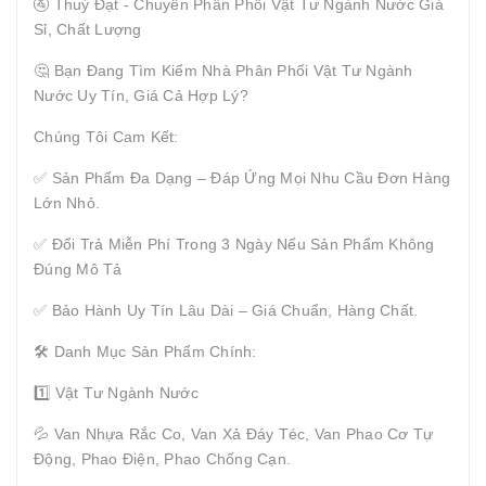
🚰 Thuý Đạt - Chuyên Phân Phối Vật Tư Ngành Nước Giá
Sỉ, Chất Lượng
🤔 Bạn Đang Tìm Kiếm Nhà Phân Phối Vật Tư Ngành
Nước Uy Tín, Giá Cả Hợp Lý?
Chúng Tôi Cam Kết:
✅ Sản Phẩm Đa Dạng – Đáp Ứng Mọi Nhu Cầu Đơn Hàng
Lớn Nhỏ.
✅ Đổi Trả Miễn Phí Trong 3 Ngày Nếu Sản Phẩm Không
Đúng Mô Tả
✅ Bảo Hành Uy Tín Lâu Dài – Giá Chuẩn, Hàng Chất.
🛠 Danh Mục Sản Phẩm Chính:
1️⃣ Vật Tư Ngành Nước
💦 Van Nhựa Rắc Co, Van Xả Đáy Téc, Van Phao Cơ Tự
Động, Phao Điện, Phao Chống Cạn.