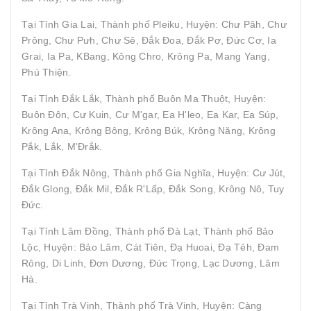
Tại Tỉnh Gia Lai, Thành phố Pleiku, Huyện: Chư Păh, Chư
Prông, Chư Pưh, Chư Sê, Đắk Đoa, Đắk Pơ, Đức Cơ, Ia
Grai, Ia Pa, KBang, Kông Chro, Krông Pa, Mang Yang,
Phú Thiện.
Tại Tỉnh Đắk Lắk, Thành phố Buôn Ma Thuột, Huyện:
Buôn Đôn, Cư Kuin, Cư M'gar, Ea H'leo, Ea Kar, Ea Súp,
Krông Ana, Krông Bông, Krông Búk, Krông Năng, Krông
Pắk, Lắk, M'Đrắk.
Tại Tỉnh Đắk Nông, Thành phố Gia Nghĩa, Huyện: Cư Jút,
Đắk Glong, Đắk Mil, Đắk R'Lấp, Đắk Song, Krông Nô, Tuy
Đức.
Tại Tỉnh Lâm Đồng, Thành phố Đà Lạt, Thành phố Bảo
Lộc, Huyện: Bảo Lâm, Cát Tiên, Đạ Huoai, Đạ Tẻh, Đam
Rông, Di Linh, Đơn Dương, Đức Trọng, Lạc Dương, Lâm
Hà.
Tại Tỉnh Trà Vinh, Thành phố Trà Vinh, Huyện: Càng