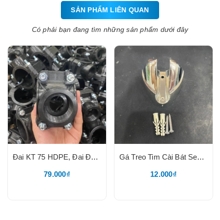
SẢN PHẨM LIÊN QUAN
Có phải bạn đang tìm những sản phẩm dưới đây
Đai KT 75 HDPE, Đai Đôi, Hai Đầu Có 2 Đầu Ren Trong Khởi Thủy
Gá Treo Tim Cài Bát Sen Tắm, Nhựa Mạ Crom Bóng+Vít Nở
79.000₫
12.000₫