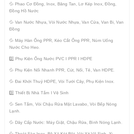
💦 Phao Cơ Đồng, Inox, Băng Tan, Lơ Kép Inox, Đồng,
Đồng Hồ Nước
💦 Van Nước Nhựa, Vòi Nước Nhựa, Van Cửa, Van Bi, Van
Đồng
💦 Máy Hàn Ống PPR, Kéo Cắt Ống PPR, Núm Uống
Nước Cho Heo.
2️⃣ Phụ Kiện Ống Nước PVC I PPR I HDPE
💦 Phụ Kiện Nối Nhanh PPR, Cút, Nối, Tê, Van HDPE.
💦 Đai Khởi Thuỷ HDPE, Vòi Tưới Cây, Phụ Kiện Inox.
3️⃣ Thiết Bị Nhà Tắm I Vệ Sinh
💦 Sen Tắm, Vòi Chậu Rửa Mặt Lavabo, Vòi Bếp Nóng
Lạnh.
💦 Dây Cấp Nước: Máy Giặt, Chậu Rửa, Bình Nóng Lạnh.
💦 Thoát Sàn Inox, Bộ Xả Két Bệt, Vòi Xịt Vệ Sinh, Xi