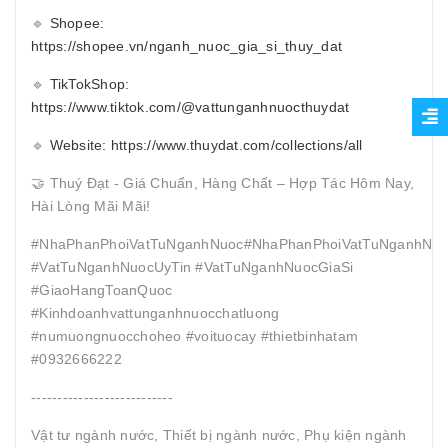
🔹
Shopee:
https://shopee.vn/nganh_nuoc_gia_si_thuy_dat
🔹
TikTokShop:
https://www.tiktok.com/@vattunganhnuocthuydat
🔹
Website: https://www.thuydat.com/collections/all
🤝 Thuý Đạt - Giá Chuẩn, Hàng Chất – Hợp Tác Hôm Nay,
Hài Lòng Mãi Mãi!
#NhaPhanPhoiVatTuNganhNuoc#NhaPhanPhoiVatTuNganhNuo
#VatTuNganhNuocUyTin #VatTuNganhNuocGiaSi
#GiaoHangToanQuoc
#Kinhdoanhvattunganhnuocchatluong
#numuongnuocchoheo #voituocay #thietbinhatam
#0932666222
---------------------------
Vật tư ngành nước, Thiết bị ngành nước, Phụ kiện ngành