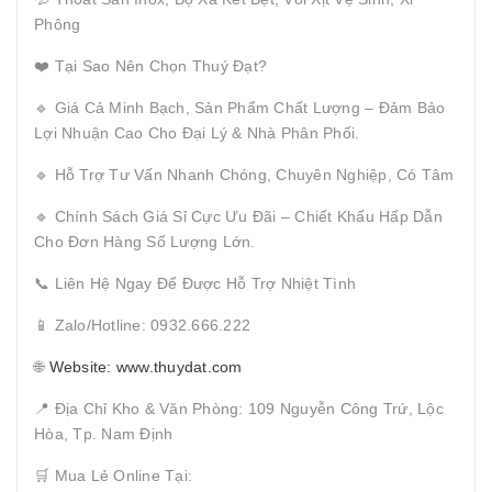
Phông
❤️ Tại Sao Nên Chọn Thuý Đạt?
🔹 Giá Cả Minh Bạch, Sản Phẩm Chất Lượng – Đảm Bảo
Lợi Nhuận Cao Cho Đại Lý & Nhà Phân Phối.
🔹 Hỗ Trợ Tư Vấn Nhanh Chóng, Chuyên Nghiệp, Có Tâm
🔹 Chính Sách Giá Sỉ Cực Ưu Đãi – Chiết Khấu Hấp Dẫn
Cho Đơn Hàng Số Lượng Lớn.
📞 Liên Hệ Ngay Để Được Hỗ Trợ Nhiệt Tình
📱 Zalo/Hotline: 0932.666.222
🌐
Website: www.thuydat.com
📍 Địa Chỉ Kho & Văn Phòng: 109 Nguyễn Công Trứ, Lộc
Hòa, Tp. Nam Định
🛒 Mua Lẻ Online Tại: